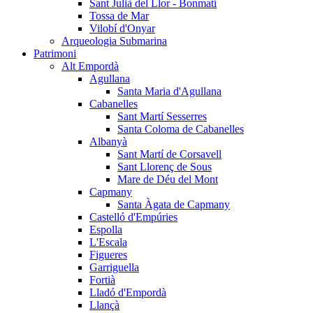
Sant Julià del Llor - Bonmatí
Tossa de Mar
Vilobí d'Onyar
Arqueologia Submarina
Patrimoni
Alt Empordà
Agullana
Santa Maria d'Agullana
Cabanelles
Sant Martí Sesserres
Santa Coloma de Cabanelles
Albanyà
Sant Martí de Corsavell
Sant Llorenç de Sous
Mare de Déu del Mont
Capmany
Santa Àgata de Capmany
Castelló d'Empúries
Espolla
L'Escala
Figueres
Garriguella
Fortià
Lladó d'Empordà
Llançà