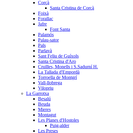
Corçà
Santa Cristina de Corçà
Foixà
Forallac
Jafre
Font Santa
Palamós
Palau-sator
Pals
Parlavà
Sant Feliu de Guíxols
Santa Cristina d'Aro
Cruïlles, Monells i S.Sadurní H.
La Tallada d'Empordà
Torroella de Montgrí
Vall-llobrega
Vilopriu
La Garrotxa
Besalú
Beuda
Mieres
Montagut
Les Planes d'Hostoles
Puig-alder
Les Preses