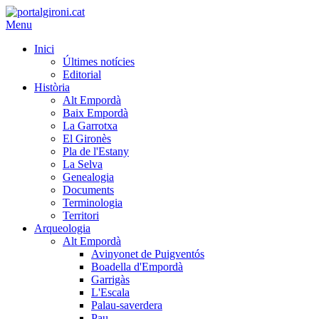
Menu
Inici
Últimes notícies
Editorial
Història
Alt Empordà
Baix Empordà
La Garrotxa
El Gironès
Pla de l'Estany
La Selva
Genealogia
Documents
Terminologia
Territori
Arqueologia
Alt Empordà
Avinyonet de Puigventós
Boadella d'Empordà
Garrigàs
L'Escala
Palau-saverdera
Pau