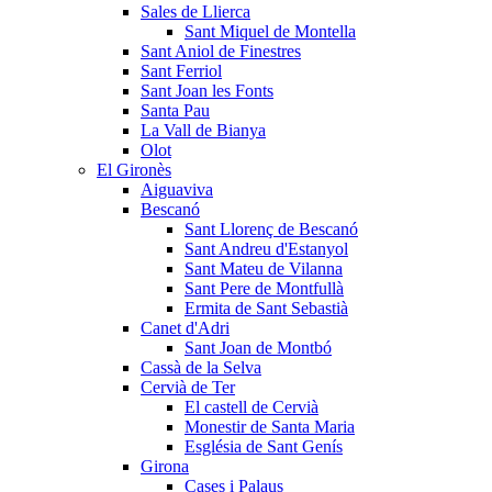
Sales de Llierca
Sant Miquel de Montella
Sant Aniol de Finestres
Sant Ferriol
Sant Joan les Fonts
Santa Pau
La Vall de Bianya
Olot
El Gironès
Aiguaviva
Bescanó
Sant Llorenç de Bescanó
Sant Andreu d'Estanyol
Sant Mateu de Vilanna
Sant Pere de Montfullà
Ermita de Sant Sebastià
Canet d'Adri
Sant Joan de Montbó
Cassà de la Selva
Cervià de Ter
El castell de Cervià
Monestir de Santa Maria
Església de Sant Genís
Girona
Cases i Palaus