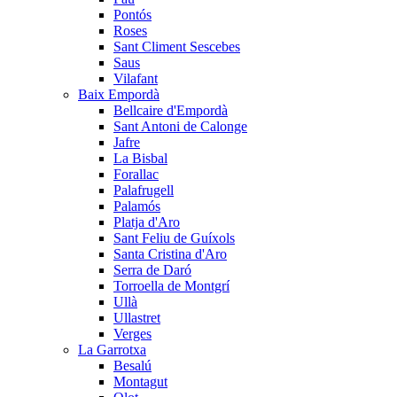
Pontós
Roses
Sant Climent Sescebes
Saus
Vilafant
Baix Empordà
Bellcaire d'Empordà
Sant Antoni de Calonge
Jafre
La Bisbal
Forallac
Palafrugell
Palamós
Platja d'Aro
Sant Feliu de Guíxols
Santa Cristina d'Aro
Serra de Daró
Torroella de Montgrí
Ullà
Ullastret
Verges
La Garrotxa
Besalú
Montagut