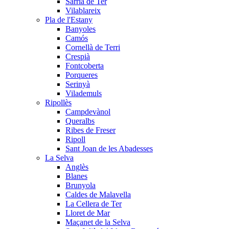
Sarrià de Ter
Vilablareix
Pla de l'Estany
Banyoles
Camós
Cornellà de Terri
Crespià
Fontcoberta
Porqueres
Serinyà
Vilademuls
Ripollès
Campdevànol
Queralbs
Ribes de Freser
Ripoll
Sant Joan de les Abadesses
La Selva
Anglès
Blanes
Brunyola
Caldes de Malavella
La Cellera de Ter
Lloret de Mar
Maçanet de la Selva