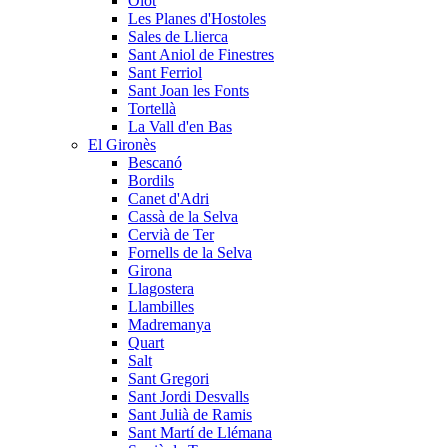
Olot
Les Planes d'Hostoles
Sales de Llierca
Sant Aniol de Finestres
Sant Ferriol
Sant Joan les Fonts
Tortellà
La Vall d'en Bas
El Gironès
Bescanó
Bordils
Canet d'Adri
Cassà de la Selva
Cervià de Ter
Fornells de la Selva
Girona
Llagostera
Llambilles
Madremanya
Quart
Salt
Sant Gregori
Sant Jordi Desvalls
Sant Julià de Ramis
Sant Martí de Llémana