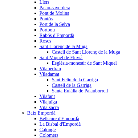
Llers
Palau-saverdera
Pont de Molins
Pontós
Port de la Selva
Portbou
Rabós d'Empordà
Roses
Sant Llorenç de la Muga
Castell de Sant Llorenç de la Muga
Sant Miquel de Fluvià
Església-monestir de Sant Miquel
Vilabertran
Viladamat
Sant Feliu de la Garriga
Castell de la Garriga
Santa Eulàlia de Palauborrell
Vilafant
Vilajuïga
Vila-sacra
Baix Empordà
Bellcaire d'Empordà
La Bisbal d'Empordà
Calonge
Colomers