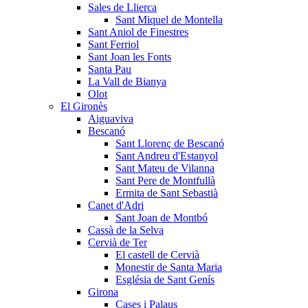
Sales de Llierca
Sant Miquel de Montella
Sant Aniol de Finestres
Sant Ferriol
Sant Joan les Fonts
Santa Pau
La Vall de Bianya
Olot
El Gironès
Aiguaviva
Bescanó
Sant Llorenç de Bescanó
Sant Andreu d'Estanyol
Sant Mateu de Vilanna
Sant Pere de Montfullà
Ermita de Sant Sebastià
Canet d'Adri
Sant Joan de Montbó
Cassà de la Selva
Cervià de Ter
El castell de Cervià
Monestir de Santa Maria
Església de Sant Genís
Girona
Cases i Palaus