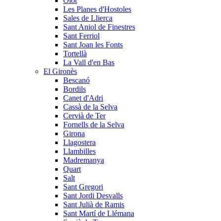
Olot
Les Planes d'Hostoles
Sales de Llierca
Sant Aniol de Finestres
Sant Ferriol
Sant Joan les Fonts
Tortellà
La Vall d'en Bas
El Gironès
Bescanó
Bordils
Canet d'Adri
Cassà de la Selva
Cervià de Ter
Fornells de la Selva
Girona
Llagostera
Llambilles
Madremanya
Quart
Salt
Sant Gregori
Sant Jordi Desvalls
Sant Julià de Ramis
Sant Martí de Llémana