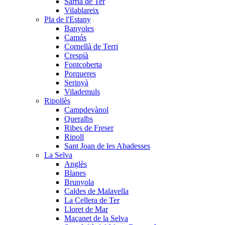
Sarrià de Ter
Vilablareix
Pla de l'Estany
Banyoles
Camós
Cornellà de Terri
Crespià
Fontcoberta
Porqueres
Serinyà
Vilademuls
Ripollès
Campdevànol
Queralbs
Ribes de Freser
Ripoll
Sant Joan de les Abadesses
La Selva
Anglès
Blanes
Brunyola
Caldes de Malavella
La Cellera de Ter
Lloret de Mar
Maçanet de la Selva