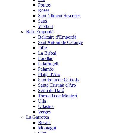
Pontós
Roses
Sant Climent Sescebes
Saus
Vilafant
Baix Empordà
Bellcaire d'Empordà
Sant Antoni de Calonge
Jafre
La Bisbal
Forallac
Palafrugell
Palamós
Platja d'Aro
Sant Feliu de Guíxols
Santa Cristina d'Aro
Serra de Daró
Torroella de Montgrí
Ullà
Ullastret
Verges
La Garrotxa
Besalú
Montagut