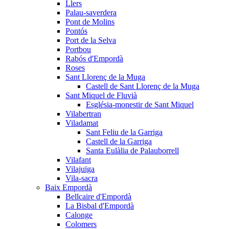
Llers
Palau-saverdera
Pont de Molins
Pontós
Port de la Selva
Portbou
Rabós d'Empordà
Roses
Sant Llorenç de la Muga
Castell de Sant Llorenç de la Muga
Sant Miquel de Fluvià
Església-monestir de Sant Miquel
Vilabertran
Viladamat
Sant Feliu de la Garriga
Castell de la Garriga
Santa Eulàlia de Palauborrell
Vilafant
Vilajuïga
Vila-sacra
Baix Empordà
Bellcaire d'Empordà
La Bisbal d'Empordà
Calonge
Colomers