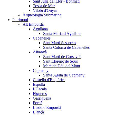
Sant Julià del Llor - Bonmatí
Tossa de Mar
Vilobí d'Onyar
Arqueologia Submarina
Patrimoni
Alt Empordà
Agullana
Santa Maria d'Agullana
Cabanelles
Sant Martí Sesserres
Santa Coloma de Cabanelles
Albanyà
Sant Martí de Corsavell
Sant Llorenç de Sous
Mare de Déu del Mont
Capmany
Santa Àgata de Capmany
Castelló d'Empúries
Espolla
L'Escala
Figueres
Garriguella
Fortià
Lladó d'Empordà
Llançà