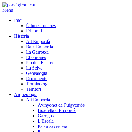
Menu
Inici
Últimes notícies
Editorial
Història
Alt Empordà
Baix Empordà
La Garrotxa
El Gironès
Pla de l'Estany
La Selva
Genealogia
Documents
Terminologia
Territori
Arqueologia
Alt Empordà
Avinyonet de Puigventós
Boadella d'Empordà
Garrigàs
L'Escala
Palau-saverdera
Pau