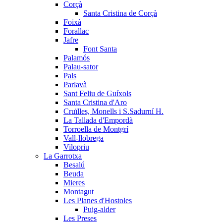
Corçà
Santa Cristina de Corçà
Foixà
Forallac
Jafre
Font Santa
Palamós
Palau-sator
Pals
Parlavà
Sant Feliu de Guíxols
Santa Cristina d'Aro
Cruïlles, Monells i S.Sadurní H.
La Tallada d'Empordà
Torroella de Montgrí
Vall-llobrega
Vilopriu
La Garrotxa
Besalú
Beuda
Mieres
Montagut
Les Planes d'Hostoles
Puig-alder
Les Preses