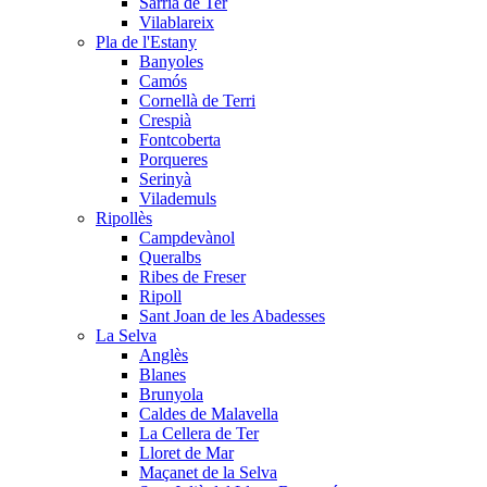
Sarrià de Ter
Vilablareix
Pla de l'Estany
Banyoles
Camós
Cornellà de Terri
Crespià
Fontcoberta
Porqueres
Serinyà
Vilademuls
Ripollès
Campdevànol
Queralbs
Ribes de Freser
Ripoll
Sant Joan de les Abadesses
La Selva
Anglès
Blanes
Brunyola
Caldes de Malavella
La Cellera de Ter
Lloret de Mar
Maçanet de la Selva