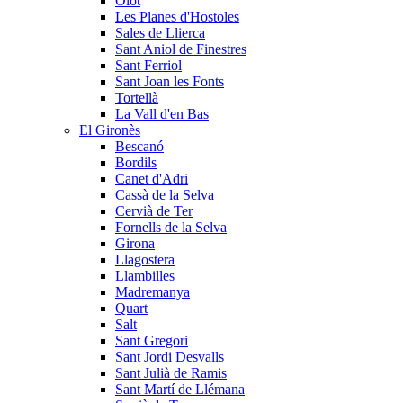
Olot
Les Planes d'Hostoles
Sales de Llierca
Sant Aniol de Finestres
Sant Ferriol
Sant Joan les Fonts
Tortellà
La Vall d'en Bas
El Gironès
Bescanó
Bordils
Canet d'Adri
Cassà de la Selva
Cervià de Ter
Fornells de la Selva
Girona
Llagostera
Llambilles
Madremanya
Quart
Salt
Sant Gregori
Sant Jordi Desvalls
Sant Julià de Ramis
Sant Martí de Llémana