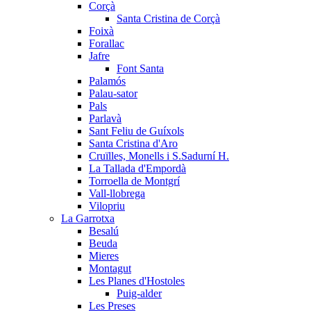
Corçà
Santa Cristina de Corçà
Foixà
Forallac
Jafre
Font Santa
Palamós
Palau-sator
Pals
Parlavà
Sant Feliu de Guíxols
Santa Cristina d'Aro
Cruïlles, Monells i S.Sadurní H.
La Tallada d'Empordà
Torroella de Montgrí
Vall-llobrega
Vilopriu
La Garrotxa
Besalú
Beuda
Mieres
Montagut
Les Planes d'Hostoles
Puig-alder
Les Preses