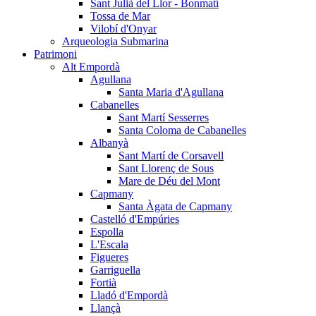
Sant Julià del Llor - Bonmatí
Tossa de Mar
Vilobí d'Onyar
Arqueologia Submarina
Patrimoni
Alt Empordà
Agullana
Santa Maria d'Agullana
Cabanelles
Sant Martí Sesserres
Santa Coloma de Cabanelles
Albanyà
Sant Martí de Corsavell
Sant Llorenç de Sous
Mare de Déu del Mont
Capmany
Santa Àgata de Capmany
Castelló d'Empúries
Espolla
L'Escala
Figueres
Garriguella
Fortià
Lladó d'Empordà
Llançà