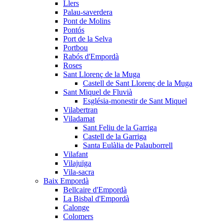
Llers
Palau-saverdera
Pont de Molins
Pontós
Port de la Selva
Portbou
Rabós d'Empordà
Roses
Sant Llorenç de la Muga
Castell de Sant Llorenç de la Muga
Sant Miquel de Fluvià
Església-monestir de Sant Miquel
Vilabertran
Viladamat
Sant Feliu de la Garriga
Castell de la Garriga
Santa Eulàlia de Palauborrell
Vilafant
Vilajuïga
Vila-sacra
Baix Empordà
Bellcaire d'Empordà
La Bisbal d'Empordà
Calonge
Colomers