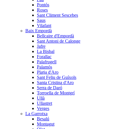
Pontós
Roses
Sant Climent Sescebes
Saus
Vilafant
Baix Empordà
Bellcaire d'Empordà
Sant Antoni de Calonge
Jafre
La Bisbal
Forallac
Palafrugell
Palamós
Platja d'Aro
Sant Feliu de Guíxols
Santa Cristina d'Aro
Serra de Daró
Torroella de Montgrí
Ullà
Ullastret
Verges
La Garrotxa
Besalú
Montagut