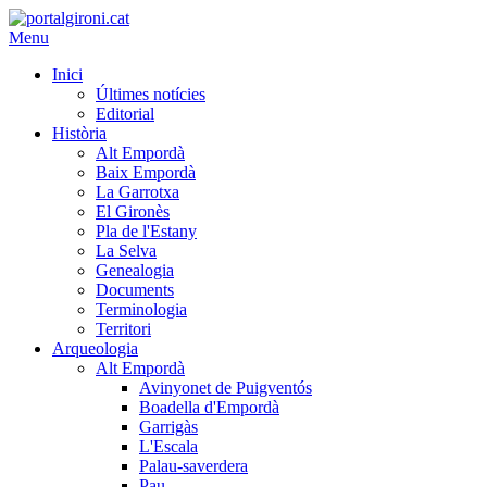
Menu
Inici
Últimes notícies
Editorial
Història
Alt Empordà
Baix Empordà
La Garrotxa
El Gironès
Pla de l'Estany
La Selva
Genealogia
Documents
Terminologia
Territori
Arqueologia
Alt Empordà
Avinyonet de Puigventós
Boadella d'Empordà
Garrigàs
L'Escala
Palau-saverdera
Pau