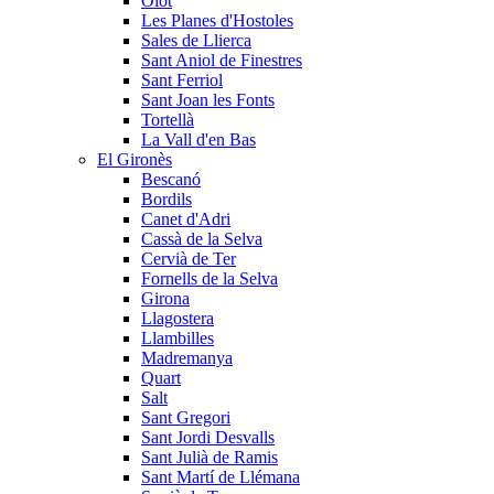
Olot
Les Planes d'Hostoles
Sales de Llierca
Sant Aniol de Finestres
Sant Ferriol
Sant Joan les Fonts
Tortellà
La Vall d'en Bas
El Gironès
Bescanó
Bordils
Canet d'Adri
Cassà de la Selva
Cervià de Ter
Fornells de la Selva
Girona
Llagostera
Llambilles
Madremanya
Quart
Salt
Sant Gregori
Sant Jordi Desvalls
Sant Julià de Ramis
Sant Martí de Llémana