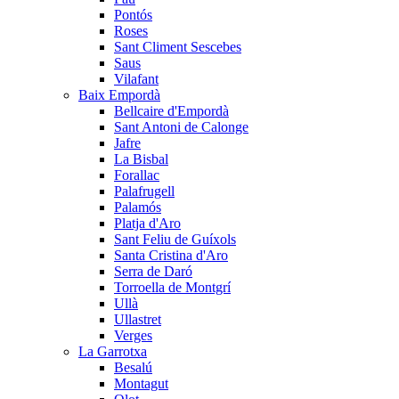
Pontós
Roses
Sant Climent Sescebes
Saus
Vilafant
Baix Empordà
Bellcaire d'Empordà
Sant Antoni de Calonge
Jafre
La Bisbal
Forallac
Palafrugell
Palamós
Platja d'Aro
Sant Feliu de Guíxols
Santa Cristina d'Aro
Serra de Daró
Torroella de Montgrí
Ullà
Ullastret
Verges
La Garrotxa
Besalú
Montagut