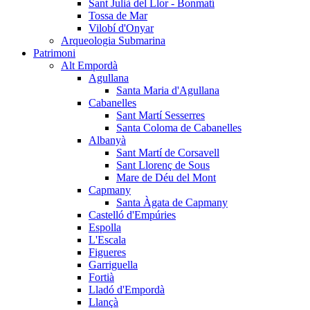
Sant Julià del Llor - Bonmatí
Tossa de Mar
Vilobí d'Onyar
Arqueologia Submarina
Patrimoni
Alt Empordà
Agullana
Santa Maria d'Agullana
Cabanelles
Sant Martí Sesserres
Santa Coloma de Cabanelles
Albanyà
Sant Martí de Corsavell
Sant Llorenç de Sous
Mare de Déu del Mont
Capmany
Santa Àgata de Capmany
Castelló d'Empúries
Espolla
L'Escala
Figueres
Garriguella
Fortià
Lladó d'Empordà
Llançà