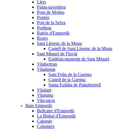
Llers
Palau-saverdera
Pont de Molins
Pontós
Port de la Selva
Portbou
Rabós d'Empordà
Roses
Sant Llorenç de la Muga
Castell de Sant Llorenç de la Muga
Sant Miquel de Fluvià
Església-monestir de Sant Miquel
Vilabertran
Viladamat
Sant Feliu de la Garriga
Castell de la Garriga
Santa Eulàlia de Palauborrell
Vilafant
Vilajuïga
Vila-sacra
Baix Empordà
Bellcaire d'Empordà
La Bisbal d'Empordà
Calonge
Colomers