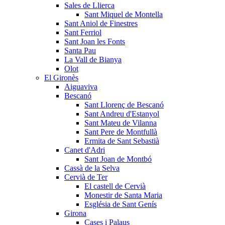
Sales de Llierca
Sant Miquel de Montella
Sant Aniol de Finestres
Sant Ferriol
Sant Joan les Fonts
Santa Pau
La Vall de Bianya
Olot
El Gironès
Aiguaviva
Bescanó
Sant Llorenç de Bescanó
Sant Andreu d'Estanyol
Sant Mateu de Vilanna
Sant Pere de Montfullà
Ermita de Sant Sebastià
Canet d'Adri
Sant Joan de Montbó
Cassà de la Selva
Cervià de Ter
El castell de Cervià
Monestir de Santa Maria
Església de Sant Genís
Girona
Cases i Palaus