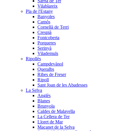
Sarrià de Ter
Vilablareix
Pla de l'Estany
Banyoles
Camós
Cornellà de Terri
Crespià
Fontcoberta
Porqueres
Serinyà
Vilademuls
Ripollès
Campdevànol
Queralbs
Ribes de Freser
Ripoll
Sant Joan de les Abadesses
La Selva
Anglès
Blanes
Brunyola
Caldes de Malavella
La Cellera de Ter
Lloret de Mar
Maçanet de la Selva