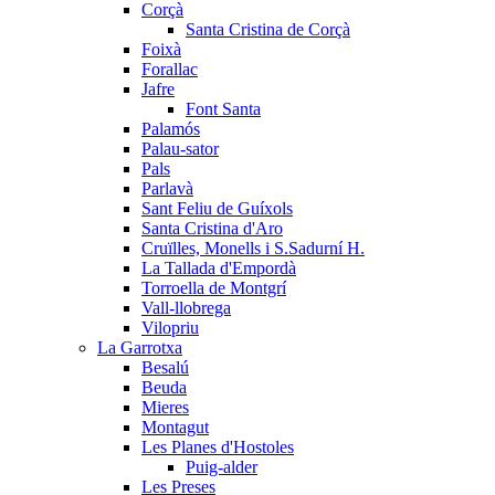
Corçà
Santa Cristina de Corçà
Foixà
Forallac
Jafre
Font Santa
Palamós
Palau-sator
Pals
Parlavà
Sant Feliu de Guíxols
Santa Cristina d'Aro
Cruïlles, Monells i S.Sadurní H.
La Tallada d'Empordà
Torroella de Montgrí
Vall-llobrega
Vilopriu
La Garrotxa
Besalú
Beuda
Mieres
Montagut
Les Planes d'Hostoles
Puig-alder
Les Preses