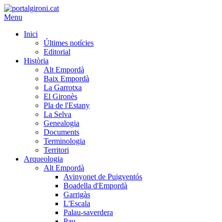
Menu
Inici
Últimes notícies
Editorial
Història
Alt Empordà
Baix Empordà
La Garrotxa
El Gironès
Pla de l'Estany
La Selva
Genealogia
Documents
Terminologia
Territori
Arqueologia
Alt Empordà
Avinyonet de Puigventós
Boadella d'Empordà
Garrigàs
L'Escala
Palau-saverdera
Pau