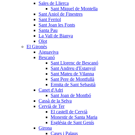
Sales de Llierca
Sant Miquel de Montella
Sant Aniol de Finestres
Sant Ferriol
Sant Joan les Fonts
Santa Pau
La Vall de Bianya
Olot
El Gironès
Aiguaviva
Bescanó
Sant Llorenç de Bescanó
Sant Andreu d'Estanyol
Sant Mateu de Vilanna
Sant Pere de Montfullà
Ermita de Sant Sebastià
Canet d'Adri
Sant Joan de Montbó
Cassà de la Selva
Cervià de Ter
El castell de Cervià
Monestir de Santa Maria
Església de Sant Genís
Girona
Cases i Palaus