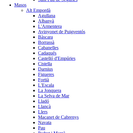
Masos
Alt Empordà
Agullana
Albanyà
L'Armentera
Avinyonet de Puigventós
Bàscara
Borrassà
Cabanelles
Cadaqués
Castelló d'Empúries
Cistella
Darnius
Figueres
Fortià
L'Escala
La Jonquera
La Selva de Mar
Lladó
Llançà
Llers
Maçanet de Cabrenys
Navata
Pau