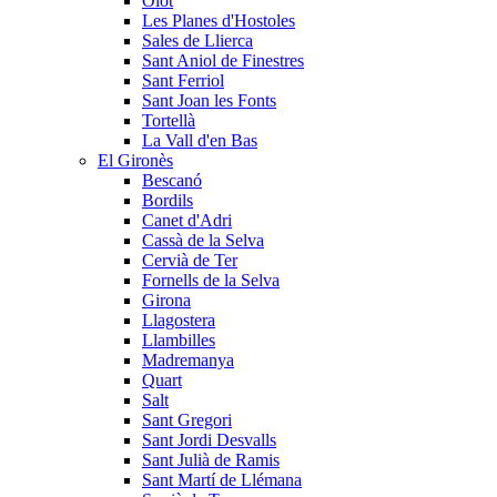
Olot
Les Planes d'Hostoles
Sales de Llierca
Sant Aniol de Finestres
Sant Ferriol
Sant Joan les Fonts
Tortellà
La Vall d'en Bas
El Gironès
Bescanó
Bordils
Canet d'Adri
Cassà de la Selva
Cervià de Ter
Fornells de la Selva
Girona
Llagostera
Llambilles
Madremanya
Quart
Salt
Sant Gregori
Sant Jordi Desvalls
Sant Julià de Ramis
Sant Martí de Llémana