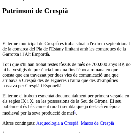
Patrimoni de Crespià
El terme municipal de Crespià es troba situat a l'extrem septentrional
de la comarca del Pla de l'Estany limitant amb les comarques de la
Garrotxa i l'Alt Empordà.
Tot i que s'hi han trobat restes fòssils de més de 700.000 anys BP, no
hi ha vestigis de presència humana fins l'època romana en que
consta que era travessat per dues vies de comunicació una que
arribava a Crespià des de Figueres i l'altra que des d'Empúries
passava per Crespià i Esponellà.
El terme el trobem esmentat documentalment per primera vegada en
els segles IX i X, en les possessions de la Seu de Girona. El seu
poblament és bàsicament rural i sembla que ja destacà en època
1
medieval per la seva producció de mel
.
Altres continguts:
Arqueologia a Crespià
,
Masos de Crespià
1