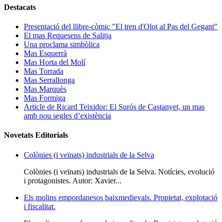
Destacats
Presentació del llibre-còmic "El tren d'Olot al Pas del Gegant"
El mas Requesens de Salitja
Una proclama simbòlica
Mas Esquerrà
Mas Horta del Molí
Mas Torrada
Mas Serrallonga
Mas Marquès
Mas Formiga
Article de Ricard Teixidor: El Surós de Castanyet, un mas
amb nou segles d’existència
Novetats Editorials
Colònies (i veïnats) industrials de la Selva
Colònies (i veïnats) industrials de la Selva. Notícies, evolució
i protagonistes. Autor: Xavier...
Els molins empordanesos baixmedievals. Propietat, explotació
i fiscalitat.