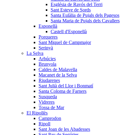
Església de Ravós del Terri
Sant Esteve de Sords
Santa Eulàlia de Pujals dels Pagesos
Santa Maria de Pujals dels Cavallers
Esponellà
Castell d'Esponellà
Porqueres
Sant Miquel de Campmajor
Serinyà
La Selva
Arbúcies
Brunyola
Caldes de Malavella
Maçanet de la Selva
Riudarenes
Sant Julià del Llor i Bonmatí
Santa Coloma de Farners
Susqueda
Vidreres
Tossa de Mar
El Ripollès
Camprodon
Ripoll
Sant Joan de les Abadesses
Sant Pau de Segúries