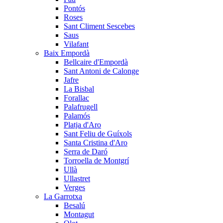
Pontós
Roses
Sant Climent Sescebes
Saus
Vilafant
Baix Empordà
Bellcaire d'Empordà
Sant Antoni de Calonge
Jafre
La Bisbal
Forallac
Palafrugell
Palamós
Platja d'Aro
Sant Feliu de Guíxols
Santa Cristina d'Aro
Serra de Daró
Torroella de Montgrí
Ullà
Ullastret
Verges
La Garrotxa
Besalú
Montagut