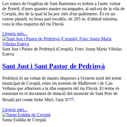
Les ruïnes de l'església de Sant Bartomeu es troben a l'antic veïnat
de Portell, d'unes quantes masies escampades, al sud-est de la vila de
Crespià, des de la qual hi ha poc més d'un quilòmetre. És en un
extens planell, en bona part rocallòs, de 205 m. d'altitud màxima,
vora la riba esquerra del riu Fluvià.
Llegeix més...
Sant Just i Pastor de Pedrinyà (Crespià). Foto: Josep Maria Viñolas
Esteva
Sant Just i Sant Pastor de Pedrinyà
Pedrinyà és un veïnat de masies disperses a l'extrem nord del terme
municipal de Crespià, entre els torrents de Malhivern i de Can
Vellana que aflueixen a la riba esquerra del riu Fluvià. El terme és
esmentat en el document de dotació del monestir de Sant Pere de
1
Besalú pel comte bisbe Miró, l'any 977
.
Llegeix més...
Santa Eulàlia de Crespià