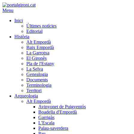
Menu
Inici
Últimes notícies
Editorial
Història
Alt Empordà
Baix Empordà
La Garrotxa
El Gironès
Pla de l'Estany
La Selva
Genealogia
Documents
Terminologia
Territori
Arqueologia
Alt Empordà
Avinyonet de Puigventós
Boadella d'Empordà
Garrigàs
L'Escala
Palau-saverdera
Pau