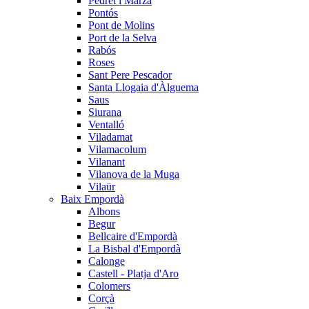
Pedret i Marzà
Pontós
Pont de Molins
Port de la Selva
Rabós
Roses
Sant Pere Pescador
Santa Llogaia d'Àlguema
Saus
Siurana
Ventalló
Viladamat
Vilamacolum
Vilanant
Vilanova de la Muga
Vilaür
Baix Empordà
Albons
Begur
Bellcaire d'Empordà
La Bisbal d'Empordà
Calonge
Castell - Platja d'Aro
Colomers
Corçà