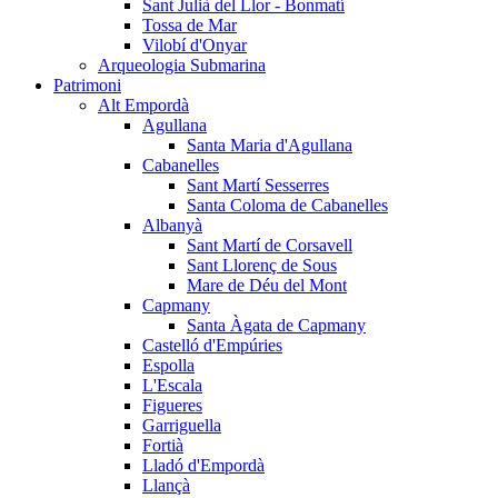
Sant Julià del Llor - Bonmatí
Tossa de Mar
Vilobí d'Onyar
Arqueologia Submarina
Patrimoni
Alt Empordà
Agullana
Santa Maria d'Agullana
Cabanelles
Sant Martí Sesserres
Santa Coloma de Cabanelles
Albanyà
Sant Martí de Corsavell
Sant Llorenç de Sous
Mare de Déu del Mont
Capmany
Santa Àgata de Capmany
Castelló d'Empúries
Espolla
L'Escala
Figueres
Garriguella
Fortià
Lladó d'Empordà
Llançà