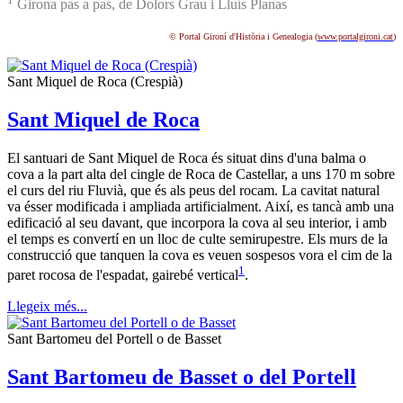
Girona pas a pas, de Dolors Grau i Lluís Planas
© Portal Gironí d'Història i Genealogia (
www.portalgironi.cat
)
Sant Miquel de Roca (Crespià)
Sant Miquel de Roca
El santuari de Sant Miquel de Roca és situat dins d'una balma o
cova a la part alta del cingle de Roca de Castellar, a uns 170 m sobre
el curs del riu Fluvià, que és als peus del rocam. La cavitat natural
va ésser modificada i ampliada artificialment. Així, es tancà amb una
edificació al seu davant, que incorpora la cova al seu interior, i amb
el temps es convertí en un lloc de culte semirupestre. Els murs de la
construcció que tanquen la cova es veuen sospesos vora el cim de la
1
paret rocosa de l'espadat, gairebé vertical
.
Llegeix més...
Sant Bartomeu del Portell o de Basset
Sant Bartomeu de Basset o del Portell