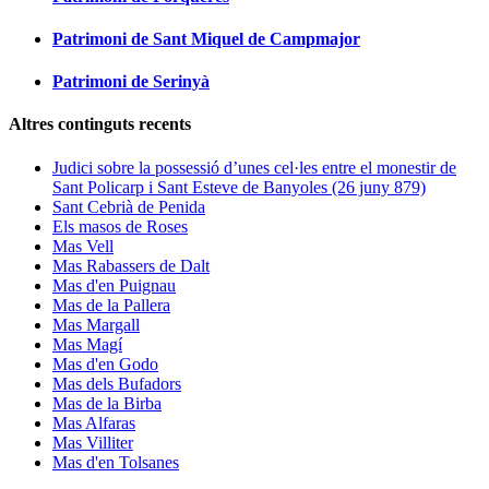
Patrimoni de Sant Miquel de Campmajor
Patrimoni de Serinyà
Altres continguts recents
Judici sobre la possessió d’unes cel·les entre el monestir de
Sant Policarp i Sant Esteve de Banyoles (26 juny 879)
Sant Cebrià de Penida
Els masos de Roses
Mas Vell
Mas Rabassers de Dalt
Mas d'en Puignau
Mas de la Pallera
Mas Margall
Mas Magí
Mas d'en Godo
Mas dels Bufadors
Mas de la Birba
Mas Alfaras
Mas Villiter
Mas d'en Tolsanes