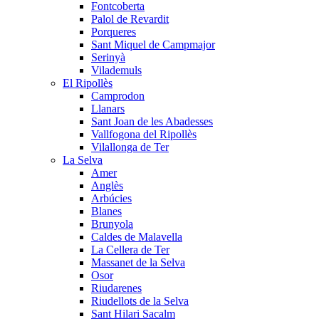
Fontcoberta
Palol de Revardit
Porqueres
Sant Miquel de Campmajor
Serinyà
Vilademuls
El Ripollès
Camprodon
Llanars
Sant Joan de les Abadesses
Vallfogona del Ripollès
Vilallonga de Ter
La Selva
Amer
Anglès
Arbúcies
Blanes
Brunyola
Caldes de Malavella
La Cellera de Ter
Massanet de la Selva
Osor
Riudarenes
Riudellots de la Selva
Sant Hilari Sacalm