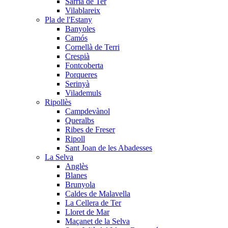
Sarrià de Ter
Vilablareix
Pla de l'Estany
Banyoles
Camós
Cornellà de Terri
Crespià
Fontcoberta
Porqueres
Serinyà
Vilademuls
Ripollès
Campdevànol
Queralbs
Ribes de Freser
Ripoll
Sant Joan de les Abadesses
La Selva
Anglès
Blanes
Brunyola
Caldes de Malavella
La Cellera de Ter
Lloret de Mar
Maçanet de la Selva