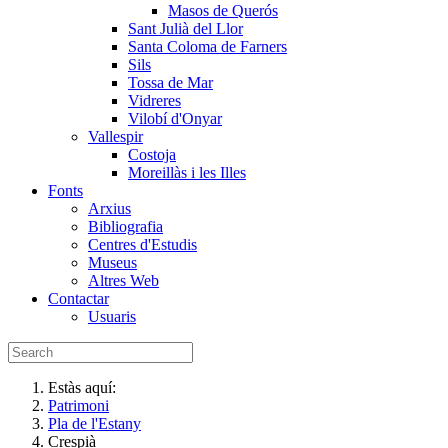
Masos de Querós
Sant Julià del Llor
Santa Coloma de Farners
Sils
Tossa de Mar
Vidreres
Vilobí d'Onyar
Vallespir
Costoja
Moreillàs i les Illes
Fonts
Arxius
Bibliografia
Centres d'Estudis
Museus
Altres Web
Contactar
Usuaris
Estàs aquí:
Patrimoni
Pla de l'Estany
Crespià