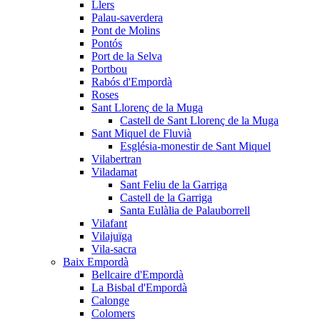
Llers
Palau-saverdera
Pont de Molins
Pontós
Port de la Selva
Portbou
Rabós d'Empordà
Roses
Sant Llorenç de la Muga
Castell de Sant Llorenç de la Muga
Sant Miquel de Fluvià
Església-monestir de Sant Miquel
Vilabertran
Viladamat
Sant Feliu de la Garriga
Castell de la Garriga
Santa Eulàlia de Palauborrell
Vilafant
Vilajuïga
Vila-sacra
Baix Empordà
Bellcaire d'Empordà
La Bisbal d'Empordà
Calonge
Colomers