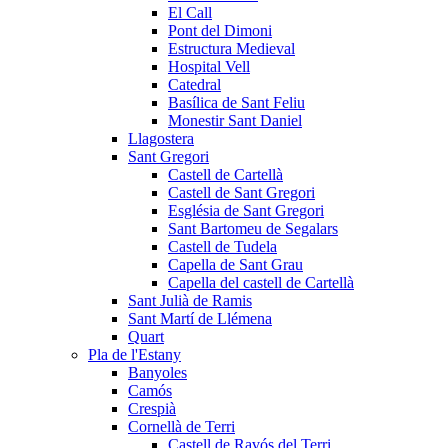
El Call
Pont del Dimoni
Estructura Medieval
Hospital Vell
Catedral
Basílica de Sant Feliu
Monestir Sant Daniel
Llagostera
Sant Gregori
Castell de Cartellà
Castell de Sant Gregori
Església de Sant Gregori
Sant Bartomeu de Segalars
Castell de Tudela
Capella de Sant Grau
Capella del castell de Cartellà
Sant Julià de Ramis
Sant Martí de Llémena
Quart
Pla de l'Estany
Banyoles
Camós
Crespià
Cornellà de Terri
Castell de Ravós del Terri