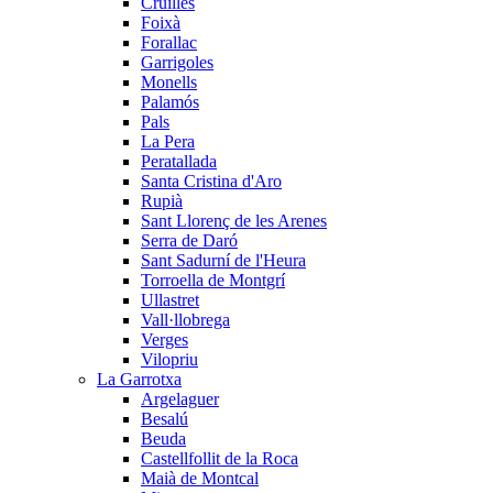
Cruïlles
Foixà
Forallac
Garrigoles
Monells
Palamós
Pals
La Pera
Peratallada
Santa Cristina d'Aro
Rupià
Sant Llorenç de les Arenes
Serra de Daró
Sant Sadurní de l'Heura
Torroella de Montgrí
Ullastret
Vall·llobrega
Verges
Vilopriu
La Garrotxa
Argelaguer
Besalú
Beuda
Castellfollit de la Roca
Maià de Montcal