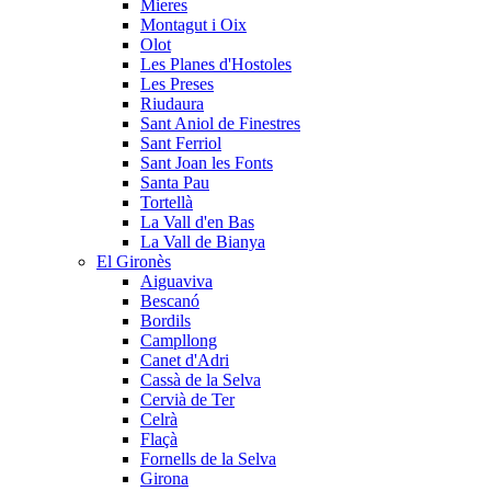
Mieres
Montagut i Oix
Olot
Les Planes d'Hostoles
Les Preses
Riudaura
Sant Aniol de Finestres
Sant Ferriol
Sant Joan les Fonts
Santa Pau
Tortellà
La Vall d'en Bas
La Vall de Bianya
El Gironès
Aiguaviva
Bescanó
Bordils
Campllong
Canet d'Adri
Cassà de la Selva
Cervià de Ter
Celrà
Flaçà
Fornells de la Selva
Girona