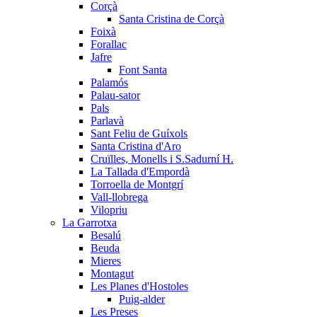
Corçà
Santa Cristina de Corçà
Foixà
Forallac
Jafre
Font Santa
Palamós
Palau-sator
Pals
Parlavà
Sant Feliu de Guíxols
Santa Cristina d'Aro
Cruïlles, Monells i S.Sadurní H.
La Tallada d'Empordà
Torroella de Montgrí
Vall-llobrega
Vilopriu
La Garrotxa
Besalú
Beuda
Mieres
Montagut
Les Planes d'Hostoles
Puig-alder
Les Preses