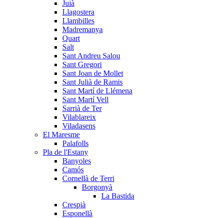
Juià
Llagostera
Llambilles
Madremanya
Quart
Salt
Sant Andreu Salou
Sant Gregori
Sant Joan de Mollet
Sant Julià de Ramis
Sant Martí de Llémena
Sant Martí Vell
Sarrià de Ter
Vilablareix
Viladasens
El Maresme
Palafolls
Pla de l'Estany
Banyoles
Camós
Cornellà de Terri
Borgonyà
La Bastida
Crespià
Esponellà