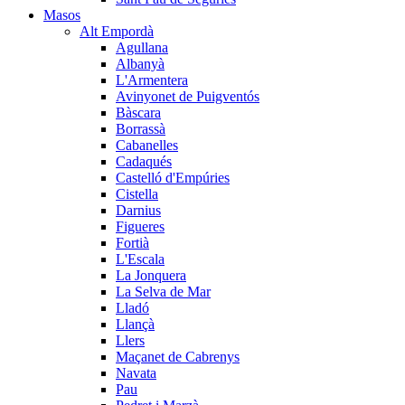
Masos
Alt Empordà
Agullana
Albanyà
L'Armentera
Avinyonet de Puigventós
Bàscara
Borrassà
Cabanelles
Cadaqués
Castelló d'Empúries
Cistella
Darnius
Figueres
Fortià
L'Escala
La Jonquera
La Selva de Mar
Lladó
Llançà
Llers
Maçanet de Cabrenys
Navata
Pau