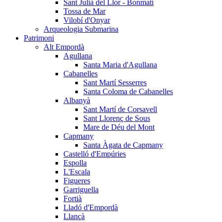
Sant Julià del Llor - Bonmatí
Tossa de Mar
Vilobí d'Onyar
Arqueologia Submarina
Patrimoni
Alt Empordà
Agullana
Santa Maria d'Agullana
Cabanelles
Sant Martí Sesserres
Santa Coloma de Cabanelles
Albanyà
Sant Martí de Corsavell
Sant Llorenç de Sous
Mare de Déu del Mont
Capmany
Santa Àgata de Capmany
Castelló d'Empúries
Espolla
L'Escala
Figueres
Garriguella
Fortià
Lladó d'Empordà
Llançà