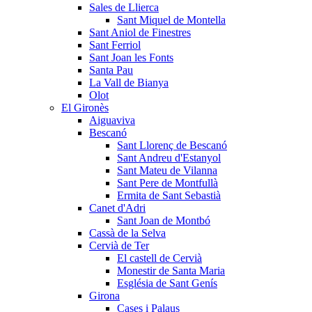
Sales de Llierca
Sant Miquel de Montella
Sant Aniol de Finestres
Sant Ferriol
Sant Joan les Fonts
Santa Pau
La Vall de Bianya
Olot
El Gironès
Aiguaviva
Bescanó
Sant Llorenç de Bescanó
Sant Andreu d'Estanyol
Sant Mateu de Vilanna
Sant Pere de Montfullà
Ermita de Sant Sebastià
Canet d'Adri
Sant Joan de Montbó
Cassà de la Selva
Cervià de Ter
El castell de Cervià
Monestir de Santa Maria
Església de Sant Genís
Girona
Cases i Palaus