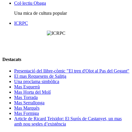
Col·lectiu Obaga
Una mica de cultura popular
ICRPC
Destacats
Presentació del llibre-còmic "El tren d'Olot al Pas del Gegant"
El mas Requesens de Salitja
Una proclama simbòlica
Mas Esquerrà
Mas Horta del Molí
Mas Torrada
Mas Serrallonga
Mas Marquès
Mas Formiga
Article de Ricard Teixidor: El Surós de Castanyet, un mas
amb nou segles d’existència