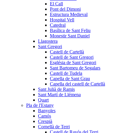
El Call
Pont del Dimoni
Estructura Medieval
Hospital Vell
Catedral
Basílica de Sant Feliu
Monestir Sant Daniel
Llagostera
Sant Gregori
Castell de Cartellà
Castell de Sant Gregori
Església de Sant Gregori
Sant Bartomeu de Segalars
Castell de Tudela
Capella de Sant Grau
Capella del castell de Cartellà
Sant Julià de Ramis
Sant Martí de Llémena
Quart
Pla de l'Estany
Banyoles
Camós
Crespià
Cornellà de Terri
Castell de Ravós del Terri