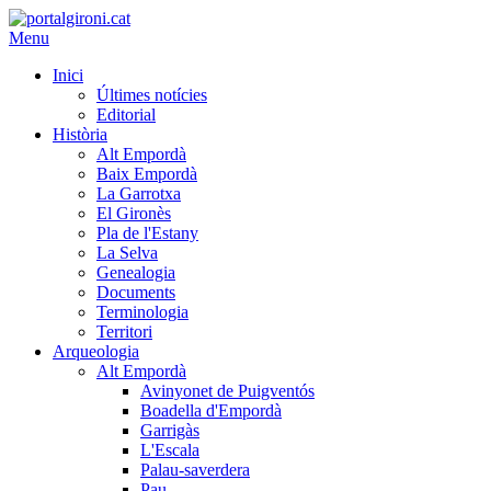
Menu
Inici
Últimes notícies
Editorial
Història
Alt Empordà
Baix Empordà
La Garrotxa
El Gironès
Pla de l'Estany
La Selva
Genealogia
Documents
Terminologia
Territori
Arqueologia
Alt Empordà
Avinyonet de Puigventós
Boadella d'Empordà
Garrigàs
L'Escala
Palau-saverdera
Pau