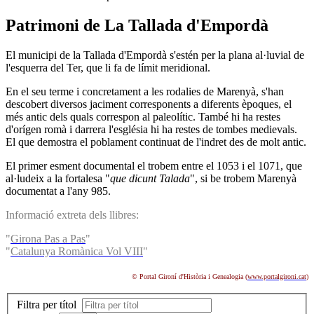
Patrimoni de La Tallada d'Empordà
El municipi de la Tallada d'Empordà s'estén per la plana al·luvial de
l'esquerra del Ter, que li fa de límit meridional.
En el seu terme i concretament a les rodalies de Marenyà, s'han
descobert diversos jaciment corresponents a diferents èpoques, el
més antic dels quals correspon al paleolític. També hi ha restes
d'orígen romà i darrera l'església hi ha restes de tombes medievals.
El que demostra el poblament continuat de l'indret des de molt antic.
El primer esment documental el trobem entre el 1053 i el 1071, que
al·ludeix a la fortalesa "
que dicunt Talada
", si be trobem Marenyà
documentat a l'any 985.
Informació extreta dels llibres:
"
Girona Pas a Pas
"
"
Catalunya Romànica Vol VIII
"
© Portal Gironí d'Història i Genealogia (
www.portalgironi.cat
)
Filtra per títol