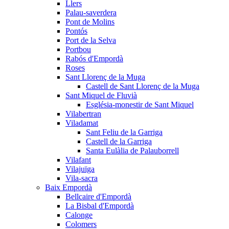
Llers
Palau-saverdera
Pont de Molins
Pontós
Port de la Selva
Portbou
Rabós d'Empordà
Roses
Sant Llorenç de la Muga
Castell de Sant Llorenç de la Muga
Sant Miquel de Fluvià
Església-monestir de Sant Miquel
Vilabertran
Viladamat
Sant Feliu de la Garriga
Castell de la Garriga
Santa Eulàlia de Palauborrell
Vilafant
Vilajuïga
Vila-sacra
Baix Empordà
Bellcaire d'Empordà
La Bisbal d'Empordà
Calonge
Colomers