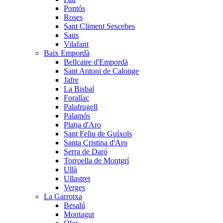
Pontós
Roses
Sant Climent Sescebes
Saus
Vilafant
Baix Empordà
Bellcaire d'Empordà
Sant Antoni de Calonge
Jafre
La Bisbal
Forallac
Palafrugell
Palamós
Platja d'Aro
Sant Feliu de Guíxols
Santa Cristina d'Aro
Serra de Daró
Torroella de Montgrí
Ullà
Ullastret
Verges
La Garrotxa
Besalú
Montagut