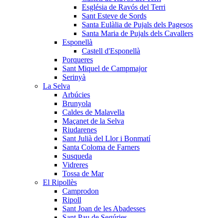
Església de Ravós del Terri
Sant Esteve de Sords
Santa Eulàlia de Pujals dels Pagesos
Santa Maria de Pujals dels Cavallers
Esponellà
Castell d'Esponellà
Porqueres
Sant Miquel de Campmajor
Serinyà
La Selva
Arbúcies
Brunyola
Caldes de Malavella
Maçanet de la Selva
Riudarenes
Sant Julià del Llor i Bonmatí
Santa Coloma de Farners
Susqueda
Vidreres
Tossa de Mar
El Ripollès
Camprodon
Ripoll
Sant Joan de les Abadesses
Sant Pau de Segúries