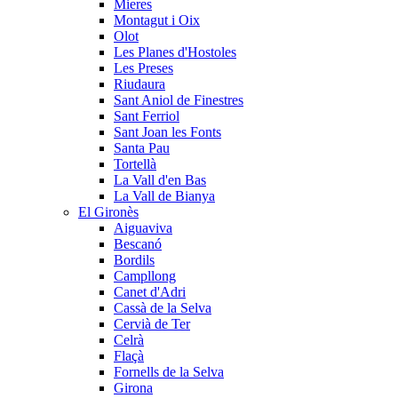
Mieres
Montagut i Oix
Olot
Les Planes d'Hostoles
Les Preses
Riudaura
Sant Aniol de Finestres
Sant Ferriol
Sant Joan les Fonts
Santa Pau
Tortellà
La Vall d'en Bas
La Vall de Bianya
El Gironès
Aiguaviva
Bescanó
Bordils
Campllong
Canet d'Adri
Cassà de la Selva
Cervià de Ter
Celrà
Flaçà
Fornells de la Selva
Girona