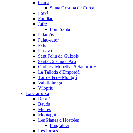
Corçà
Santa Cristina de Corçà
Foixà
Forallac
Jafre
Font Santa
Palamós
Palau-sator
Pals
Parlavà
Sant Feliu de Guíxols
Santa Cristina d'Aro
Cruïlles, Monells i S.Sadurní H.
La Tallada d'Empordà
Torroella de Montgrí
Vall-llobrega
Vilopriu
La Garrotxa
Besalú
Beuda
Mieres
Montagut
Les Planes d'Hostoles
Puig-alder
Les Preses