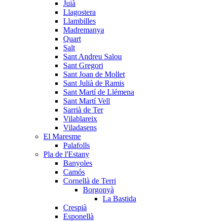
Juià
Llagostera
Llambilles
Madremanya
Quart
Salt
Sant Andreu Salou
Sant Gregori
Sant Joan de Mollet
Sant Julià de Ramis
Sant Martí de Llémena
Sant Martí Vell
Sarrià de Ter
Vilablareix
Viladasens
El Maresme
Palafolls
Pla de l'Estany
Banyoles
Camós
Cornellà de Terri
Borgonyà
La Bastida
Crespià
Esponellà