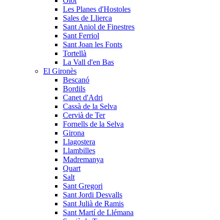
Olot
Les Planes d'Hostoles
Sales de Llierca
Sant Aniol de Finestres
Sant Ferriol
Sant Joan les Fonts
Tortellà
La Vall d'en Bas
El Gironès
Bescanó
Bordils
Canet d'Adri
Cassà de la Selva
Cervià de Ter
Fornells de la Selva
Girona
Llagostera
Llambilles
Madremanya
Quart
Salt
Sant Gregori
Sant Jordi Desvalls
Sant Julià de Ramis
Sant Martí de Llémana