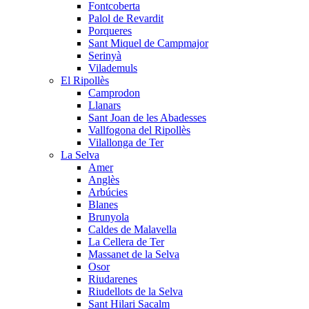
Fontcoberta
Palol de Revardit
Porqueres
Sant Miquel de Campmajor
Serinyà
Vilademuls
El Ripollès
Camprodon
Llanars
Sant Joan de les Abadesses
Vallfogona del Ripollès
Vilallonga de Ter
La Selva
Amer
Anglès
Arbúcies
Blanes
Brunyola
Caldes de Malavella
La Cellera de Ter
Massanet de la Selva
Osor
Riudarenes
Riudellots de la Selva
Sant Hilari Sacalm