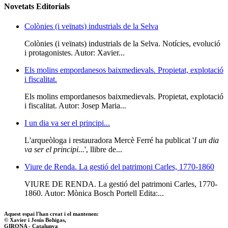
Novetats Editorials
Colònies (i veïnats) industrials de la Selva
Colònies (i veïnats) industrials de la Selva. Notícies, evolució
i protagonistes. Autor: Xavier...
Els molins empordanesos baixmedievals. Propietat, explotació
i fiscalitat.
Els molins empordanesos baixmedievals. Propietat, explotació
i fiscalitat. Autor: Josep Maria...
I un dia va ser el principi...
L'arqueòloga i restauradora Mercè Ferré ha publicat '
I un dia
va ser el principi...
', llibre de...
Viure de Renda. La gestió del patrimoni Carles, 1770-1860
VIURE DE RENDA. La gestió del patrimoni Carles, 1770-
1860. Autor: Mònica Bosch Portell Edita:...
Aquest espai l'han creat i el mantenen:
© Xavier i Jesús Bohigas,
GIRONA - Catalunya