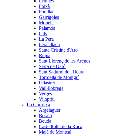
Cruïlles
Foixà
Forallac
Garrigoles
Monells
Palamós
Pals
La Pera
Peratallada
Santa Cristina d'Aro
Rupià
Sant Llorenç de les Arenes
Serra de Daró
Sant Sadurní de l'Heura
Torroella de Montgrí
Ullastret
Vall·llobrega
Verges
Vilopriu
La Garrotxa
Argelaguer
Besalú
Beuda
Castellfollit de la Roca
Maià de Montcal