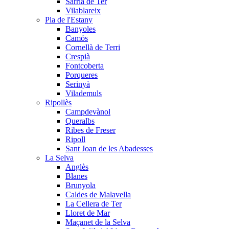
Sarrià de Ter
Vilablareix
Pla de l'Estany
Banyoles
Camós
Cornellà de Terri
Crespià
Fontcoberta
Porqueres
Serinyà
Vilademuls
Ripollès
Campdevànol
Queralbs
Ribes de Freser
Ripoll
Sant Joan de les Abadesses
La Selva
Anglès
Blanes
Brunyola
Caldes de Malavella
La Cellera de Ter
Lloret de Mar
Maçanet de la Selva