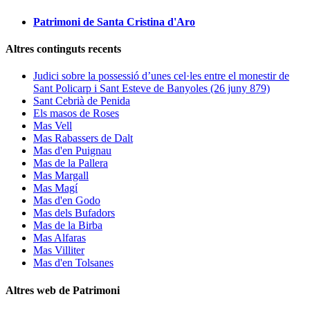
Patrimoni de Santa Cristina d'Aro
Altres continguts recents
Judici sobre la possessió d’unes cel·les entre el monestir de
Sant Policarp i Sant Esteve de Banyoles (26 juny 879)
Sant Cebrià de Penida
Els masos de Roses
Mas Vell
Mas Rabassers de Dalt
Mas d'en Puignau
Mas de la Pallera
Mas Margall
Mas Magí
Mas d'en Godo
Mas dels Bufadors
Mas de la Birba
Mas Alfaras
Mas Villiter
Mas d'en Tolsanes
Altres web de Patrimoni