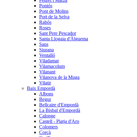
Pedret i Marzà
Pontós
Pont de Molins
Port de la Selva
Rabós
Roses
Sant Pere Pescador
Santa Llogaia d'Àlguema
Saus
Siurana
Ventalló
Viladamat
Vilamacolum
Vilanant
Vilanova de la Muga
Vilaür
Baix Empordà
Albons
Begur
Bellcaire d'Empordà
La Bisbal d'Empordà
Calonge
Castell - Platja d'Aro
Colomers
Corçà