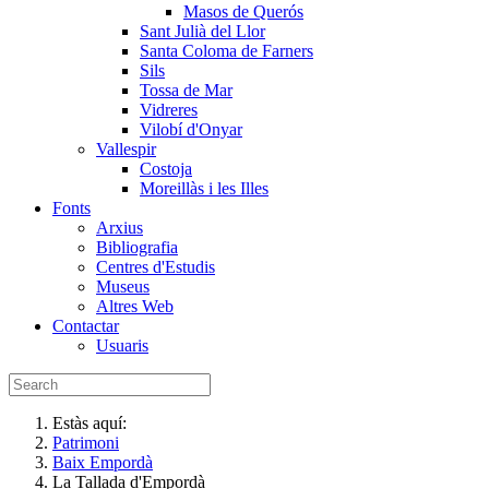
Masos de Querós
Sant Julià del Llor
Santa Coloma de Farners
Sils
Tossa de Mar
Vidreres
Vilobí d'Onyar
Vallespir
Costoja
Moreillàs i les Illes
Fonts
Arxius
Bibliografia
Centres d'Estudis
Museus
Altres Web
Contactar
Usuaris
Estàs aquí:
Patrimoni
Baix Empordà
La Tallada d'Empordà