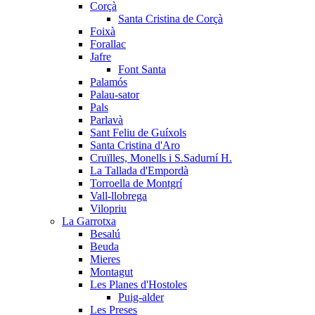
Corçà
Santa Cristina de Corçà
Foixà
Forallac
Jafre
Font Santa
Palamós
Palau-sator
Pals
Parlavà
Sant Feliu de Guíxols
Santa Cristina d'Aro
Cruïlles, Monells i S.Sadurní H.
La Tallada d'Empordà
Torroella de Montgrí
Vall-llobrega
Vilopriu
La Garrotxa
Besalú
Beuda
Mieres
Montagut
Les Planes d'Hostoles
Puig-alder
Les Preses