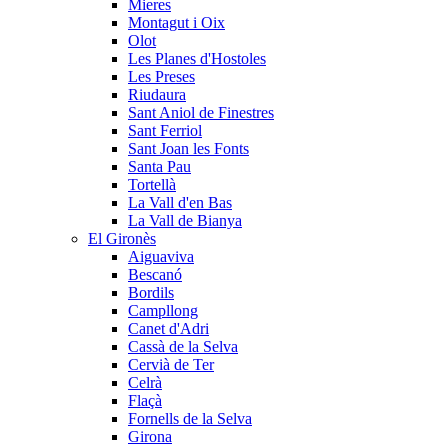
Mieres
Montagut i Oix
Olot
Les Planes d'Hostoles
Les Preses
Riudaura
Sant Aniol de Finestres
Sant Ferriol
Sant Joan les Fonts
Santa Pau
Tortellà
La Vall d'en Bas
La Vall de Bianya
El Gironès
Aiguaviva
Bescanó
Bordils
Campllong
Canet d'Adri
Cassà de la Selva
Cervià de Ter
Celrà
Flaçà
Fornells de la Selva
Girona