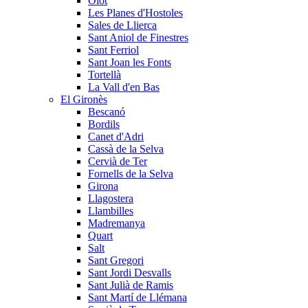
Olot
Les Planes d'Hostoles
Sales de Llierca
Sant Aniol de Finestres
Sant Ferriol
Sant Joan les Fonts
Tortellà
La Vall d'en Bas
El Gironès
Bescanó
Bordils
Canet d'Adri
Cassà de la Selva
Cervià de Ter
Fornells de la Selva
Girona
Llagostera
Llambilles
Madremanya
Quart
Salt
Sant Gregori
Sant Jordi Desvalls
Sant Julià de Ramis
Sant Martí de Llémana