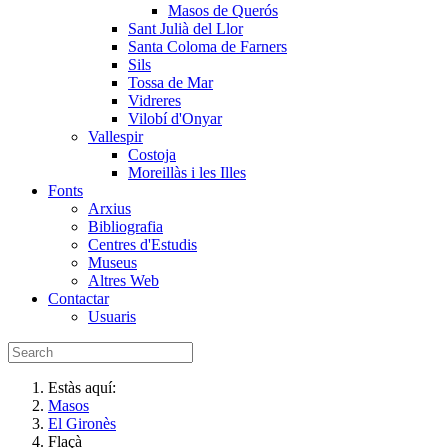
Masos de Querós
Sant Julià del Llor
Santa Coloma de Farners
Sils
Tossa de Mar
Vidreres
Vilobí d'Onyar
Vallespir
Costoja
Moreillàs i les Illes
Fonts
Arxius
Bibliografia
Centres d'Estudis
Museus
Altres Web
Contactar
Usuaris
Estàs aquí:
Masos
El Gironès
Flaçà