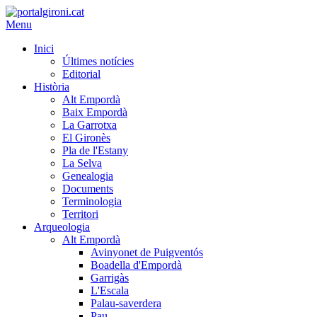
Menu
Inici
Últimes notícies
Editorial
Història
Alt Empordà
Baix Empordà
La Garrotxa
El Gironès
Pla de l'Estany
La Selva
Genealogia
Documents
Terminologia
Territori
Arqueologia
Alt Empordà
Avinyonet de Puigventós
Boadella d'Empordà
Garrigàs
L'Escala
Palau-saverdera
Pau