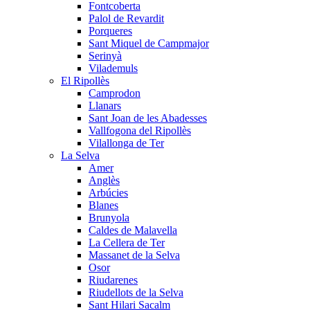
Fontcoberta
Palol de Revardit
Porqueres
Sant Miquel de Campmajor
Serinyà
Vilademuls
El Ripollès
Camprodon
Llanars
Sant Joan de les Abadesses
Vallfogona del Ripollès
Vilallonga de Ter
La Selva
Amer
Anglès
Arbúcies
Blanes
Brunyola
Caldes de Malavella
La Cellera de Ter
Massanet de la Selva
Osor
Riudarenes
Riudellots de la Selva
Sant Hilari Sacalm