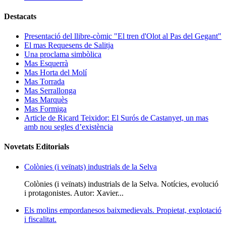
Destacats
Presentació del llibre-còmic "El tren d'Olot al Pas del Gegant"
El mas Requesens de Salitja
Una proclama simbòlica
Mas Esquerrà
Mas Horta del Molí
Mas Torrada
Mas Serrallonga
Mas Marquès
Mas Formiga
Article de Ricard Teixidor: El Surós de Castanyet, un mas
amb nou segles d’existència
Novetats Editorials
Colònies (i veïnats) industrials de la Selva
Colònies (i veïnats) industrials de la Selva. Notícies, evolució
i protagonistes. Autor: Xavier...
Els molins empordanesos baixmedievals. Propietat, explotació
i fiscalitat.