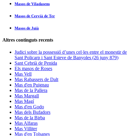
Masos de Viladasens
Masos de Cervià de Ter
Masos de Juià
Altres continguts recents
Judici sobre la possessió d’unes cel·les entre el monestir de
Sant Policarp i Sant Esteve de Banyoles (26 juny 879)
Sant Cebrià de Penida
Els masos de Roses
Mas Vell
Mas Rabassers de Dalt
Mas d'en Puignau
Mas de la Pallera
Mas Margall
Mas Magí
Mas d'en Godo
Mas dels Bufadors
Mas de la Birba
Mas Alfaras
Mas Villiter
Mas d'en Tolsanes