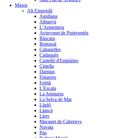
Masos
Alt Empordà
Agullana
Albanyà
L'Armentera
Avinyonet de Puigventós
Bàscara
Borrassà
Cabanelles
Cadaqués
Castelló d'Empúries
Cistella
Darnius
Figueres
Fortià
L'Escala
La Jonquera
La Selva de Mar
Lladó
Llançà
Llers
Maçanet de Cabrenys
Navata
Pau