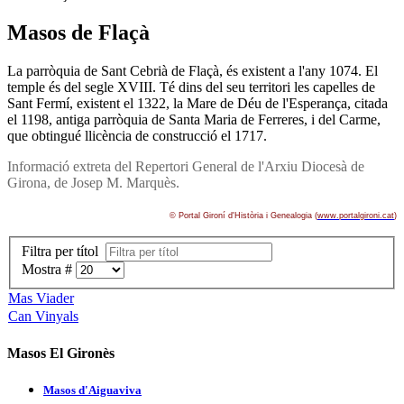
Masos de Flaçà
La parròquia de Sant Cebrià de Flaçà, és existent a l'any 1074. El
temple és del segle XVIII. Té dins del seu territori les capelles de
Sant Fermí­, existent el 1322, la Mare de Déu de l'Esperança, citada
el 1198, antiga parròquia de Santa Maria de Ferreres, i del Carme,
que obtingué llicència de construcció el 1717.
Informació extreta del Repertori General de l'Arxiu Diocesà de
Girona, de Josep M. Marquès.
© Portal Gironí­ d'Història i Genealogia (
www.portalgironi.cat
)
Filtra per títol
Mostra #
Mas Viader
Can Vinyals
Masos El Gironès
Masos d'Aiguaviva