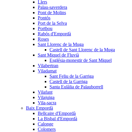
Llers
Palau-saverdera
Pont de Molins
Pontós
Port de la Selva
Portbou
Rabós d'Empordà
Roses
Sant Llorenç de la Muga
Castell de Sant Llorenç de la Muga
Sant Miquel de Fluvià
Església-monestir de Sant Miquel
Vilabertran
Viladamat
Sant Feliu de la Garriga
Castell de la Garriga
Santa Eulàlia de Palauborrell
Vilafant
Vilajuïga
Vila-sacra
Baix Empordà
Bellcaire d'Empordà
La Bisbal d'Empordà
Calonge
Colomers