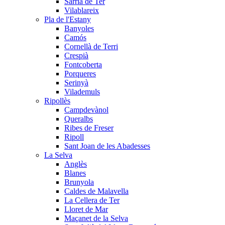
Sarrià de Ter
Vilablareix
Pla de l'Estany
Banyoles
Camós
Cornellà de Terri
Crespià
Fontcoberta
Porqueres
Serinyà
Vilademuls
Ripollès
Campdevànol
Queralbs
Ribes de Freser
Ripoll
Sant Joan de les Abadesses
La Selva
Anglès
Blanes
Brunyola
Caldes de Malavella
La Cellera de Ter
Lloret de Mar
Maçanet de la Selva