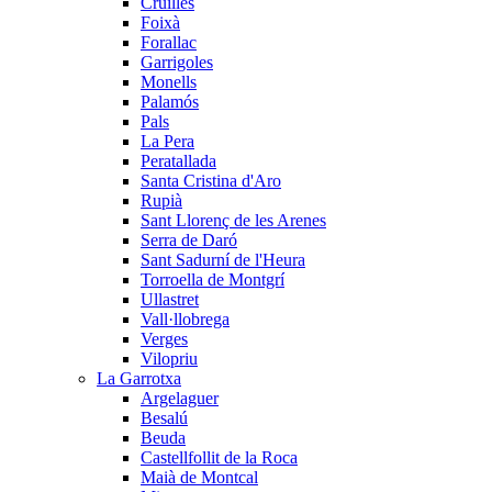
Cruïlles
Foixà
Forallac
Garrigoles
Monells
Palamós
Pals
La Pera
Peratallada
Santa Cristina d'Aro
Rupià
Sant Llorenç de les Arenes
Serra de Daró
Sant Sadurní de l'Heura
Torroella de Montgrí
Ullastret
Vall·llobrega
Verges
Vilopriu
La Garrotxa
Argelaguer
Besalú
Beuda
Castellfollit de la Roca
Maià de Montcal