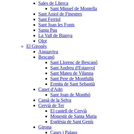
Sales de Llierca
Sant Miquel de Montella
Sant Aniol de Finestres
Sant Ferriol
Sant Joan les Fonts
Santa Pau
La Vall de Bianya
Olot
El Gironès
Aiguaviva
Bescanó
Sant Llorenç de Bescanó
Sant Andreu d'Estanyol
Sant Mateu de Vilanna
Sant Pere de Montfullà
Ermita de Sant Sebastià
Canet d'Adri
Sant Joan de Montbó
Cassà de la Selva
Cervià de Ter
El castell de Cervià
Monestir de Santa Maria
Església de Sant Genís
Girona
Cases i Palaus