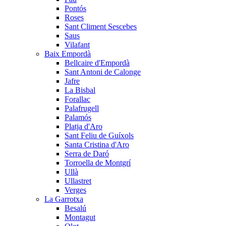
Pontós
Roses
Sant Climent Sescebes
Saus
Vilafant
Baix Empordà
Bellcaire d'Empordà
Sant Antoni de Calonge
Jafre
La Bisbal
Forallac
Palafrugell
Palamós
Platja d'Aro
Sant Feliu de Guíxols
Santa Cristina d'Aro
Serra de Daró
Torroella de Montgrí
Ullà
Ullastret
Verges
La Garrotxa
Besalú
Montagut