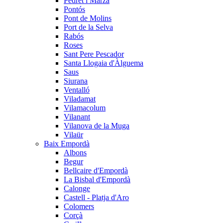
Pedret i Marzà
Pontós
Pont de Molins
Port de la Selva
Rabós
Roses
Sant Pere Pescador
Santa Llogaia d'Àlguema
Saus
Siurana
Ventalló
Viladamat
Vilamacolum
Vilanant
Vilanova de la Muga
Vilaür
Baix Empordà
Albons
Begur
Bellcaire d'Empordà
La Bisbal d'Empordà
Calonge
Castell - Platja d'Aro
Colomers
Corçà