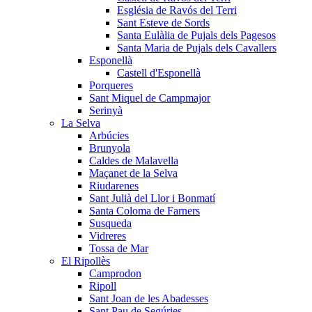
Església de Ravós del Terri
Sant Esteve de Sords
Santa Eulàlia de Pujals dels Pagesos
Santa Maria de Pujals dels Cavallers
Esponellà
Castell d'Esponellà
Porqueres
Sant Miquel de Campmajor
Serinyà
La Selva
Arbúcies
Brunyola
Caldes de Malavella
Maçanet de la Selva
Riudarenes
Sant Julià del Llor i Bonmatí
Santa Coloma de Farners
Susqueda
Vidreres
Tossa de Mar
El Ripollès
Camprodon
Ripoll
Sant Joan de les Abadesses
Sant Pau de Segúries