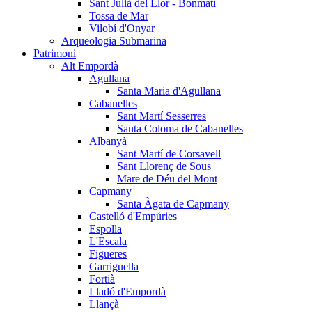
Sant Julià del Llor - Bonmatí
Tossa de Mar
Vilobí d'Onyar
Arqueologia Submarina
Patrimoni
Alt Empordà
Agullana
Santa Maria d'Agullana
Cabanelles
Sant Martí Sesserres
Santa Coloma de Cabanelles
Albanyà
Sant Martí de Corsavell
Sant Llorenç de Sous
Mare de Déu del Mont
Capmany
Santa Àgata de Capmany
Castelló d'Empúries
Espolla
L'Escala
Figueres
Garriguella
Fortià
Lladó d'Empordà
Llançà