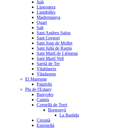
Juià
Llagostera
Llambilles
Madremanya
Quart
Salt
Sant Andreu Salou
Sant Gregori
Sant Joan de Mollet
Sant Julià de Ramis
Sant Martí de Llémena
Sant Martí Vell
Sarrià de Ter
Vilablareix
Viladasens
El Maresme
Palafolls
Pla de l'Estany
Banyoles
Camós
Cornellà de Terri
Borgonyà
La Bastida
Crespià
Esponellà