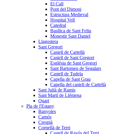
El Call
Pont del Dimoni
Estructura Medieval
Hospital Vell
Catedral
Basílica de Sant Feliu
Monestir Sant Daniel
Llagostera
Sant Gregori
Castell de Cartellà
Castell de Sant Gregori
Església de Sant Gregori
Sant Bartomeu de Segalars
Castell de Tudela
Capella de Sant Grau
Capella del castell de Cartellà
Sant Julià de Ramis
Sant Martí de Llémena
Quart
Pla de l'Estany
Banyoles
Camós
Crespià
Cornellà de Terri
Castell de Ravós del Terri