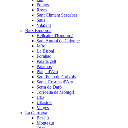
Pontós
Roses
Sant Climent Sescebes
Saus
Vilafant
Baix Empordà
Bellcaire d'Empordà
Sant Antoni de Calonge
Jafre
La Bisbal
Forallac
Palafrugell
Palamós
Platja d'Aro
Sant Feliu de Guíxols
Santa Cristina d'Aro
Serra de Daró
Torroella de Montgrí
Ullà
Ullastret
Verges
La Garrotxa
Besalú
Montagut