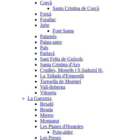
Corçà
Santa Cristina de Corçà
Foixà
Forallac
Jafre
Font Santa
Palamós
Palau-sator
Pals
Parlavà
Sant Feliu de Guíxols
Santa Cristina d'Aro
Cruïlles, Monells i S.Sadurní H.
La Tallada d'Empordà
Torroella de Montgrí
Vall-llobrega
Vilopriu
La Garrotxa
Besalú
Beuda
Mieres
Montagut
Les Planes d'Hostoles
Puig-alder
Les Preses