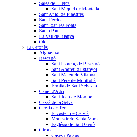
Sales de Llierca
Sant Miquel de Montella
Sant Aniol de Finestres
Sant Ferriol
Sant Joan les Fonts
Santa Pau
La Vall de Bianya
Olot
El Gironès
Aiguaviva
Bescanó
Sant Llorenç de Bescanó
Sant Andreu d'Estanyol
Sant Mateu de Vilanna
Sant Pere de Montfullà
Ermita de Sant Sebastià
Canet d'Adri
Sant Joan de Montbó
Cassà de la Selva
Cervià de Ter
El castell de Cervià
Monestir de Santa Maria
Església de Sant Genís
Girona
Cases i Palaus