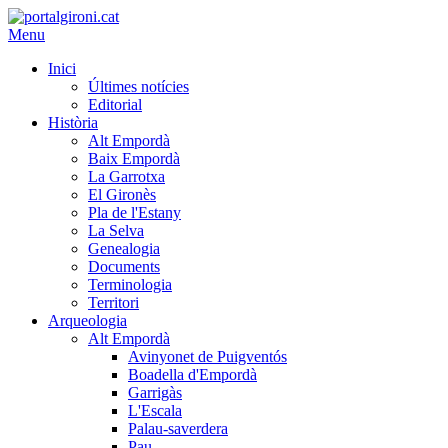
Menu
Inici
Últimes notícies
Editorial
Història
Alt Empordà
Baix Empordà
La Garrotxa
El Gironès
Pla de l'Estany
La Selva
Genealogia
Documents
Terminologia
Territori
Arqueologia
Alt Empordà
Avinyonet de Puigventós
Boadella d'Empordà
Garrigàs
L'Escala
Palau-saverdera
Pau