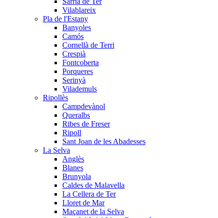
Sarrià de Ter
Vilablareix
Pla de l'Estany
Banyoles
Camós
Cornellà de Terri
Crespià
Fontcoberta
Porqueres
Serinyà
Vilademuls
Ripollès
Campdevànol
Queralbs
Ribes de Freser
Ripoll
Sant Joan de les Abadesses
La Selva
Anglès
Blanes
Brunyola
Caldes de Malavella
La Cellera de Ter
Lloret de Mar
Maçanet de la Selva