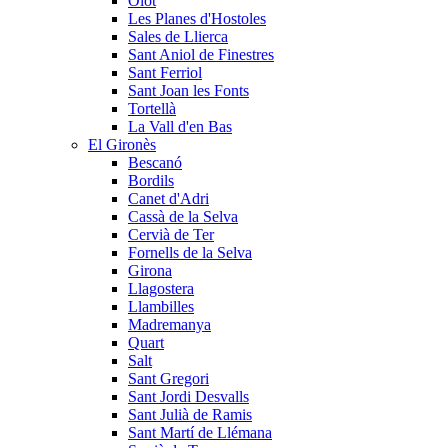
Olot
Les Planes d'Hostoles
Sales de Llierca
Sant Aniol de Finestres
Sant Ferriol
Sant Joan les Fonts
Tortellà
La Vall d'en Bas
El Gironès
Bescanó
Bordils
Canet d'Adri
Cassà de la Selva
Cervià de Ter
Fornells de la Selva
Girona
Llagostera
Llambilles
Madremanya
Quart
Salt
Sant Gregori
Sant Jordi Desvalls
Sant Julià de Ramis
Sant Martí de Llémana