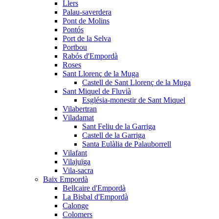
Llers
Palau-saverdera
Pont de Molins
Pontós
Port de la Selva
Portbou
Rabós d'Empordà
Roses
Sant Llorenç de la Muga
Castell de Sant Llorenç de la Muga
Sant Miquel de Fluvià
Església-monestir de Sant Miquel
Vilabertran
Viladamat
Sant Feliu de la Garriga
Castell de la Garriga
Santa Eulàlia de Palauborrell
Vilafant
Vilajuïga
Vila-sacra
Baix Empordà
Bellcaire d'Empordà
La Bisbal d'Empordà
Calonge
Colomers