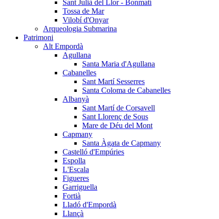
Sant Julià del Llor - Bonmatí
Tossa de Mar
Vilobí d'Onyar
Arqueologia Submarina
Patrimoni
Alt Empordà
Agullana
Santa Maria d'Agullana
Cabanelles
Sant Martí Sesserres
Santa Coloma de Cabanelles
Albanyà
Sant Martí de Corsavell
Sant Llorenç de Sous
Mare de Déu del Mont
Capmany
Santa Àgata de Capmany
Castelló d'Empúries
Espolla
L'Escala
Figueres
Garriguella
Fortià
Lladó d'Empordà
Llançà