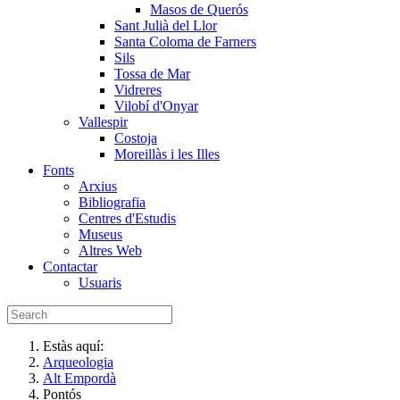
Masos de Querós
Sant Julià del Llor
Santa Coloma de Farners
Sils
Tossa de Mar
Vidreres
Vilobí d'Onyar
Vallespir
Costoja
Moreillàs i les Illes
Fonts
Arxius
Bibliografia
Centres d'Estudis
Museus
Altres Web
Contactar
Usuaris
Estàs aquí:
Arqueologia
Alt Empordà
Pontós