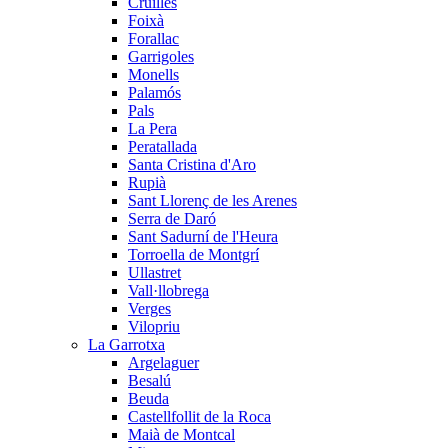
Cruïlles
Foixà
Forallac
Garrigoles
Monells
Palamós
Pals
La Pera
Peratallada
Santa Cristina d'Aro
Rupià
Sant Llorenç de les Arenes
Serra de Daró
Sant Sadurní de l'Heura
Torroella de Montgrí
Ullastret
Vall·llobrega
Verges
Vilopriu
La Garrotxa
Argelaguer
Besalú
Beuda
Castellfollit de la Roca
Maià de Montcal