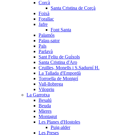
Corçà
Santa Cristina de Corçà
Foixà
Forallac
Jafre
Font Santa
Palamós
Palau-sator
Pals
Parlavà
Sant Feliu de Guíxols
Santa Cristina d'Aro
Cruïlles, Monells i S.Sadurní H.
La Tallada d'Empordà
Torroella de Montgrí
Vall-llobrega
Vilopriu
La Garrotxa
Besalú
Beuda
Mieres
Montagut
Les Planes d'Hostoles
Puig-alder
Les Preses