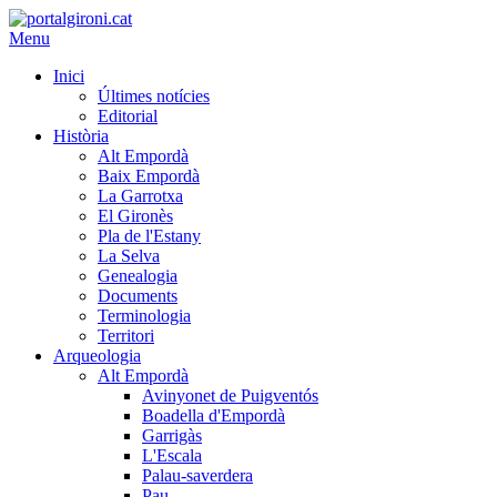
Menu
Inici
Últimes notícies
Editorial
Història
Alt Empordà
Baix Empordà
La Garrotxa
El Gironès
Pla de l'Estany
La Selva
Genealogia
Documents
Terminologia
Territori
Arqueologia
Alt Empordà
Avinyonet de Puigventós
Boadella d'Empordà
Garrigàs
L'Escala
Palau-saverdera
Pau