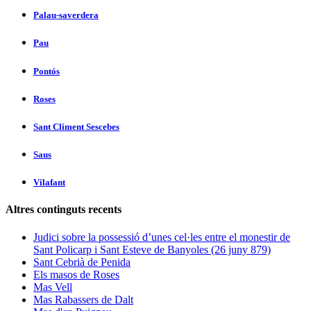
Palau-saverdera
Pau
Pontós
Roses
Sant Climent Sescebes
Saus
Vilafant
Altres continguts recents
Judici sobre la possessió d’unes cel·les entre el monestir de
Sant Policarp i Sant Esteve de Banyoles (26 juny 879)
Sant Cebrià de Penida
Els masos de Roses
Mas Vell
Mas Rabassers de Dalt