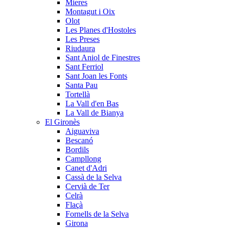
Mieres
Montagut i Oix
Olot
Les Planes d'Hostoles
Les Preses
Riudaura
Sant Aniol de Finestres
Sant Ferriol
Sant Joan les Fonts
Santa Pau
Tortellà
La Vall d'en Bas
La Vall de Bianya
El Gironès
Aiguaviva
Bescanó
Bordils
Campllong
Canet d'Adri
Cassà de la Selva
Cervià de Ter
Celrà
Flaçà
Fornells de la Selva
Girona