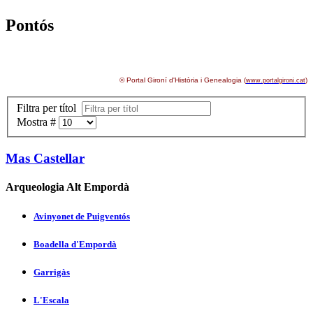
Pontós
© Portal Gironí d'Història i Genealogia (
)
www.portalgironi.cat
Filtra per títol
Mostra #
Mas Castellar
Arqueologia Alt Empordà
Avinyonet de Puigventós
Boadella d'Empordà
Garrigàs
L'Escala