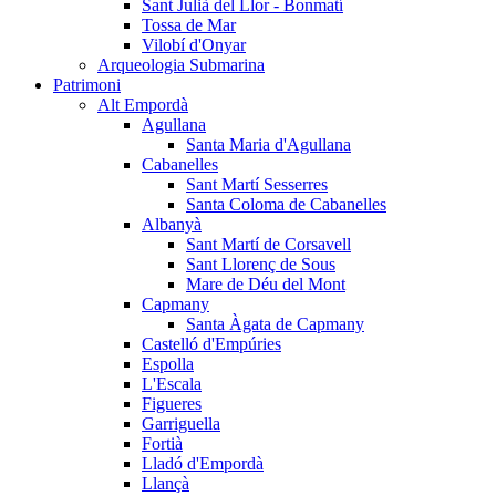
Sant Julià del Llor - Bonmatí
Tossa de Mar
Vilobí d'Onyar
Arqueologia Submarina
Patrimoni
Alt Empordà
Agullana
Santa Maria d'Agullana
Cabanelles
Sant Martí Sesserres
Santa Coloma de Cabanelles
Albanyà
Sant Martí de Corsavell
Sant Llorenç de Sous
Mare de Déu del Mont
Capmany
Santa Àgata de Capmany
Castelló d'Empúries
Espolla
L'Escala
Figueres
Garriguella
Fortià
Lladó d'Empordà
Llançà