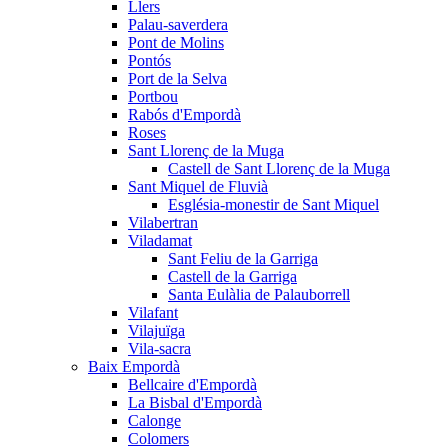
Llers
Palau-saverdera
Pont de Molins
Pontós
Port de la Selva
Portbou
Rabós d'Empordà
Roses
Sant Llorenç de la Muga
Castell de Sant Llorenç de la Muga
Sant Miquel de Fluvià
Església-monestir de Sant Miquel
Vilabertran
Viladamat
Sant Feliu de la Garriga
Castell de la Garriga
Santa Eulàlia de Palauborrell
Vilafant
Vilajuïga
Vila-sacra
Baix Empordà
Bellcaire d'Empordà
La Bisbal d'Empordà
Calonge
Colomers