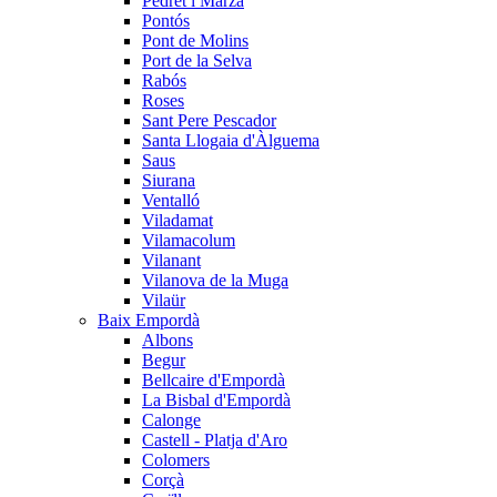
Pedret i Marzà
Pontós
Pont de Molins
Port de la Selva
Rabós
Roses
Sant Pere Pescador
Santa Llogaia d'Àlguema
Saus
Siurana
Ventalló
Viladamat
Vilamacolum
Vilanant
Vilanova de la Muga
Vilaür
Baix Empordà
Albons
Begur
Bellcaire d'Empordà
La Bisbal d'Empordà
Calonge
Castell - Platja d'Aro
Colomers
Corçà