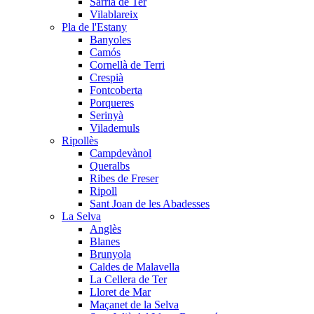
Sarrià de Ter
Vilablareix
Pla de l'Estany
Banyoles
Camós
Cornellà de Terri
Crespià
Fontcoberta
Porqueres
Serinyà
Vilademuls
Ripollès
Campdevànol
Queralbs
Ribes de Freser
Ripoll
Sant Joan de les Abadesses
La Selva
Anglès
Blanes
Brunyola
Caldes de Malavella
La Cellera de Ter
Lloret de Mar
Maçanet de la Selva