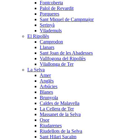
Fontcoberta
Palol de Revardit
Porqueres
Sant Miquel de Campmajor
Serinyà
Vilademuls
El Ripollès
Camprodon
Llanars
Sant Joan de les Abadesses
Vallfogona del Ripollès
Vilallonga de Ter
La Selva
Amer
Anglès
Arbúcies
Blanes
Brunyola
Caldes de Malavella
La Cellera de Ter
Massanet de la Selva
Osor
Riudarenes
Riudellots de la Selva
Sant Hilari Sacalm