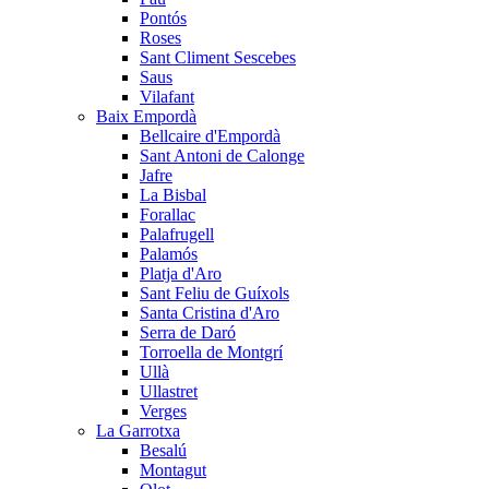
Pontós
Roses
Sant Climent Sescebes
Saus
Vilafant
Baix Empordà
Bellcaire d'Empordà
Sant Antoni de Calonge
Jafre
La Bisbal
Forallac
Palafrugell
Palamós
Platja d'Aro
Sant Feliu de Guíxols
Santa Cristina d'Aro
Serra de Daró
Torroella de Montgrí
Ullà
Ullastret
Verges
La Garrotxa
Besalú
Montagut