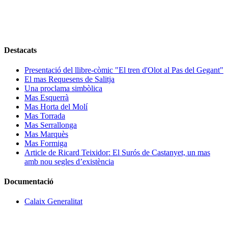
Destacats
Presentació del llibre-còmic "El tren d'Olot al Pas del Gegant"
El mas Requesens de Salitja
Una proclama simbòlica
Mas Esquerrà
Mas Horta del Molí
Mas Torrada
Mas Serrallonga
Mas Marquès
Mas Formiga
Article de Ricard Teixidor: El Surós de Castanyet, un mas
amb nou segles d’existència
Documentació
Calaix Generalitat