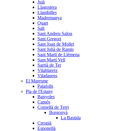
Juià
Llagostera
Llambilles
Madremanya
Quart
Salt
Sant Andreu Salou
Sant Gregori
Sant Joan de Mollet
Sant Julià de Ramis
Sant Martí de Llémena
Sant Martí Vell
Sarrià de Ter
Vilablareix
Viladasens
El Maresme
Palafolls
Pla de l'Estany
Banyoles
Camós
Cornellà de Terri
Borgonyà
La Bastida
Crespià
Esponellà