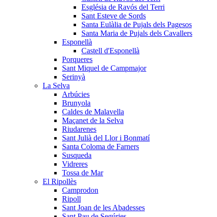
Església de Ravós del Terri
Sant Esteve de Sords
Santa Eulàlia de Pujals dels Pagesos
Santa Maria de Pujals dels Cavallers
Esponellà
Castell d'Esponellà
Porqueres
Sant Miquel de Campmajor
Serinyà
La Selva
Arbúcies
Brunyola
Caldes de Malavella
Maçanet de la Selva
Riudarenes
Sant Julià del Llor i Bonmatí
Santa Coloma de Farners
Susqueda
Vidreres
Tossa de Mar
El Ripollès
Camprodon
Ripoll
Sant Joan de les Abadesses
Sant Pau de Segúries