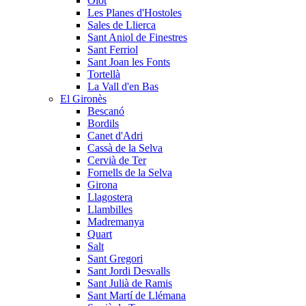
Olot
Les Planes d'Hostoles
Sales de Llierca
Sant Aniol de Finestres
Sant Ferriol
Sant Joan les Fonts
Tortellà
La Vall d'en Bas
El Gironès
Bescanó
Bordils
Canet d'Adri
Cassà de la Selva
Cervià de Ter
Fornells de la Selva
Girona
Llagostera
Llambilles
Madremanya
Quart
Salt
Sant Gregori
Sant Jordi Desvalls
Sant Julià de Ramis
Sant Martí de Llémana