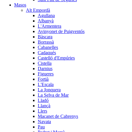
Masos
Alt Empordà
Agullana
Albanyà
L'Armentera
Avinyonet de Puigventós
Bàscara
Borrassà
Cabanelles
Cadaqués
Castelló d'Empúries
Cistella
Darnius
Figueres
Fortià
L'Escala
La Jonquera
La Selva de Mar
Lladó
Llançà
Llers
Maçanet de Cabrenys
Navata
Pau