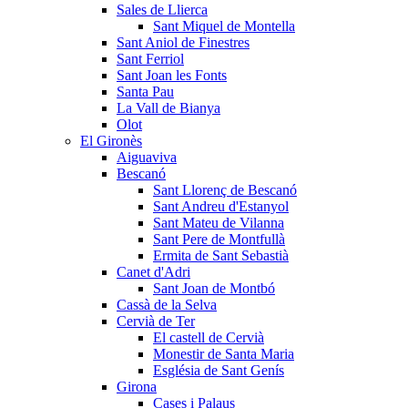
Sales de Llierca
Sant Miquel de Montella
Sant Aniol de Finestres
Sant Ferriol
Sant Joan les Fonts
Santa Pau
La Vall de Bianya
Olot
El Gironès
Aiguaviva
Bescanó
Sant Llorenç de Bescanó
Sant Andreu d'Estanyol
Sant Mateu de Vilanna
Sant Pere de Montfullà
Ermita de Sant Sebastià
Canet d'Adri
Sant Joan de Montbó
Cassà de la Selva
Cervià de Ter
El castell de Cervià
Monestir de Santa Maria
Església de Sant Genís
Girona
Cases i Palaus