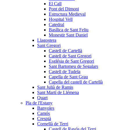
El Call
Pont del Dimoni
Estructura Medieval
Hospital Vell
Catedral
Basílica de Sant Feliu
Monestir Sant Daniel
Llagostera
Sant Gregori
Castell de Cartellà
Castell de Sant Gregori
Església de Sant Gregori
Sant Bartomeu de Segalars
Castell de Tudela
Capella de Sant Grau
Capella del castell de Cartellà
Sant Julià de Ramis
Sant Martí de Llémena
Quart
Pla de l'Estany
Banyoles
Camós
Crespià
Cornellà de Terri
Castell de Ravós del Terri