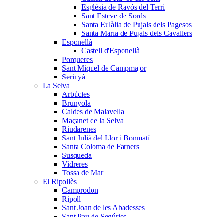
Església de Ravós del Terri
Sant Esteve de Sords
Santa Eulàlia de Pujals dels Pagesos
Santa Maria de Pujals dels Cavallers
Esponellà
Castell d'Esponellà
Porqueres
Sant Miquel de Campmajor
Serinyà
La Selva
Arbúcies
Brunyola
Caldes de Malavella
Maçanet de la Selva
Riudarenes
Sant Julià del Llor i Bonmatí
Santa Coloma de Farners
Susqueda
Vidreres
Tossa de Mar
El Ripollès
Camprodon
Ripoll
Sant Joan de les Abadesses
Sant Pau de Segúries