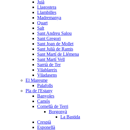
Juià
Llagostera
Llambilles
Madremanya
Quart
Salt
Sant Andreu Salou
Sant Gregori
Sant Joan de Mollet
Sant Julià de Ramis
Sant Martí de Llémena
Sant Martí Vell
Sarrià de Ter
Vilablareix
Viladasens
El Maresme
Palafolls
Pla de l'Estany
Banyoles
Camós
Cornellà de Terri
Borgonyà
La Bastida
Crespià
Esponellà