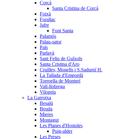
Corçà
Santa Cristina de Corçà
Foixà
Forallac
Jafre
Font Santa
Palamós
Palau-sator
Pals
Parlavà
Sant Feliu de Guíxols
Santa Cristina d'Aro
Cruïlles, Monells i S.Sadurní H.
La Tallada d'Empordà
Torroella de Montgrí
Vall-llobrega
Vilopriu
La Garrotxa
Besalú
Beuda
Mieres
Montagut
Les Planes d'Hostoles
Puig-alder
Les Preses