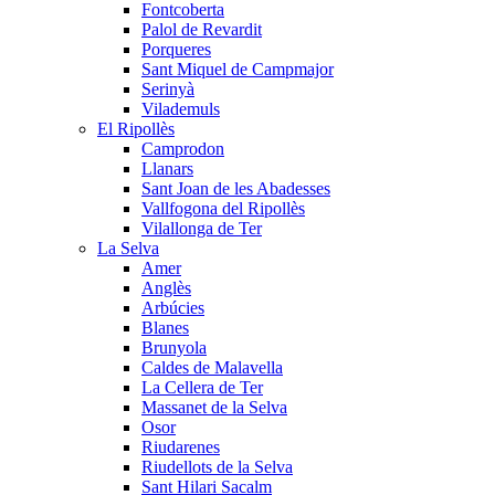
Fontcoberta
Palol de Revardit
Porqueres
Sant Miquel de Campmajor
Serinyà
Vilademuls
El Ripollès
Camprodon
Llanars
Sant Joan de les Abadesses
Vallfogona del Ripollès
Vilallonga de Ter
La Selva
Amer
Anglès
Arbúcies
Blanes
Brunyola
Caldes de Malavella
La Cellera de Ter
Massanet de la Selva
Osor
Riudarenes
Riudellots de la Selva
Sant Hilari Sacalm