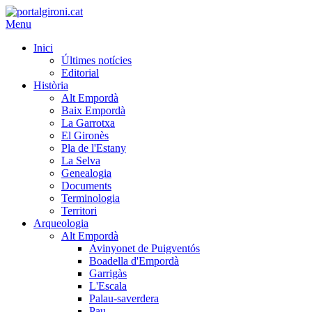
Menu
Inici
Últimes notícies
Editorial
Història
Alt Empordà
Baix Empordà
La Garrotxa
El Gironès
Pla de l'Estany
La Selva
Genealogia
Documents
Terminologia
Territori
Arqueologia
Alt Empordà
Avinyonet de Puigventós
Boadella d'Empordà
Garrigàs
L'Escala
Palau-saverdera
Pau