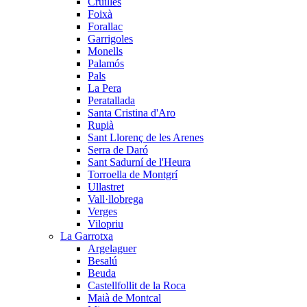
Cruïlles
Foixà
Forallac
Garrigoles
Monells
Palamós
Pals
La Pera
Peratallada
Santa Cristina d'Aro
Rupià
Sant Llorenç de les Arenes
Serra de Daró
Sant Sadurní de l'Heura
Torroella de Montgrí
Ullastret
Vall·llobrega
Verges
Vilopriu
La Garrotxa
Argelaguer
Besalú
Beuda
Castellfollit de la Roca
Maià de Montcal