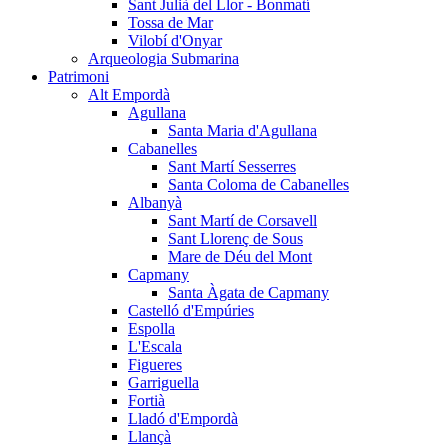
Sant Julià del Llor - Bonmatí
Tossa de Mar
Vilobí d'Onyar
Arqueologia Submarina
Patrimoni
Alt Empordà
Agullana
Santa Maria d'Agullana
Cabanelles
Sant Martí Sesserres
Santa Coloma de Cabanelles
Albanyà
Sant Martí de Corsavell
Sant Llorenç de Sous
Mare de Déu del Mont
Capmany
Santa Àgata de Capmany
Castelló d'Empúries
Espolla
L'Escala
Figueres
Garriguella
Fortià
Lladó d'Empordà
Llançà