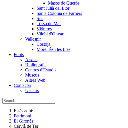
Masos de Querós
Sant Julià del Llor
Santa Coloma de Farners
Sils
Tossa de Mar
Vidreres
Vilobí d'Onyar
Vallespir
Costoja
Moreillàs i les Illes
Fonts
Arxius
Bibliografia
Centres d'Estudis
Museus
Altres Web
Contactar
Usuaris
Estàs aquí:
Patrimoni
El Gironès
Cervià de Ter