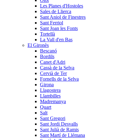
Olot
Les Planes d'Hostoles
Sales de Llierca
Sant Aniol de Finestres
Sant Ferriol
Sant Joan les Fonts
Tortellà
La Vall d'en Bas
El Gironès
Bescanó
Bordils
Canet d'Adri
Cassà de la Selva
Cervià de Ter
Fornells de la Selva
Girona
Llagostera
Llambilles
Madremanya
Quart
Salt
Sant Gregori
Sant Jordi Desvalls
Sant Julià de Ramis
Sant Martí de Llémana