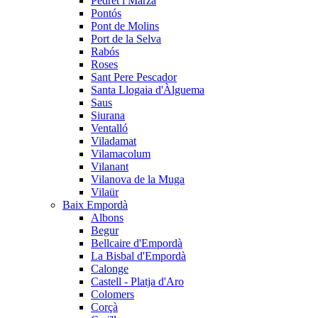
Pedret i Marzà
Pontós
Pont de Molins
Port de la Selva
Rabós
Roses
Sant Pere Pescador
Santa Llogaia d'Àlguema
Saus
Siurana
Ventalló
Viladamat
Vilamacolum
Vilanant
Vilanova de la Muga
Vilaür
Baix Empordà
Albons
Begur
Bellcaire d'Empordà
La Bisbal d'Empordà
Calonge
Castell - Platja d'Aro
Colomers
Corçà