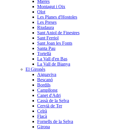
Mieres
Montagut i Oix
Olot
Les Planes d'Hostoles
Les Preses
Riudaura
Sant Aniol de Finestres
Sant Ferriol
Sant Joan les Fonts
Santa Pau
Tortellà
La Vall d'en Bas
La Vall de Bianya
El Gironès
Aiguaviva
Bescanó
Bordils
Campllong
Canet d'Adri
Cassà de la Selva
Cervià de Ter
Celrà
Flaçà
Fornells de la Selva
Girona