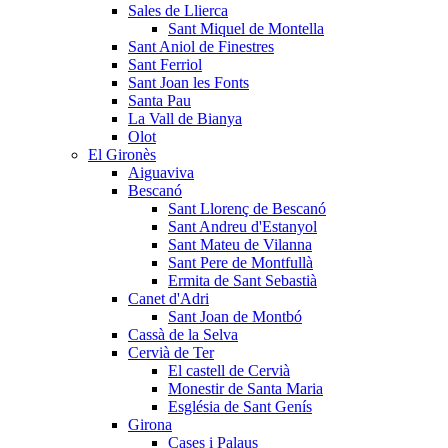
Sales de Llierca
Sant Miquel de Montella
Sant Aniol de Finestres
Sant Ferriol
Sant Joan les Fonts
Santa Pau
La Vall de Bianya
Olot
El Gironès
Aiguaviva
Bescanó
Sant Llorenç de Bescanó
Sant Andreu d'Estanyol
Sant Mateu de Vilanna
Sant Pere de Montfullà
Ermita de Sant Sebastià
Canet d'Adri
Sant Joan de Montbó
Cassà de la Selva
Cervià de Ter
El castell de Cervià
Monestir de Santa Maria
Església de Sant Genís
Girona
Cases i Palaus