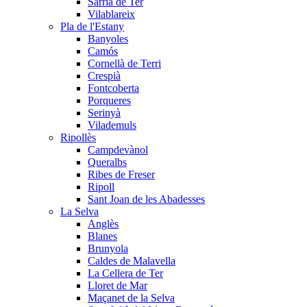
Sarrià de Ter
Vilablareix
Pla de l'Estany
Banyoles
Camós
Cornellà de Terri
Crespià
Fontcoberta
Porqueres
Serinyà
Vilademuls
Ripollès
Campdevànol
Queralbs
Ribes de Freser
Ripoll
Sant Joan de les Abadesses
La Selva
Anglès
Blanes
Brunyola
Caldes de Malavella
La Cellera de Ter
Lloret de Mar
Maçanet de la Selva