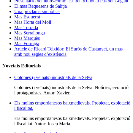
Presentació del llibre-còmic "El tren d'Olot al Pas del Gegant"
El mas Requesens de Salitja
Una proclama simbòlica
Mas Esquerrà
Mas Horta del Molí
Mas Torrada
Mas Serrallonga
Mas Marquès
Mas Formiga
Article de Ricard Teixidor: El Surós de Castanyet, un mas
amb nou segles d’existència
Novetats Editorials
Colònies (i veïnats) industrials de la Selva
Colònies (i veïnats) industrials de la Selva. Notícies, evolució
i protagonistes. Autor: Xavier...
Els molins empordanesos baixmedievals. Propietat, explotació
i fiscalitat.
Els molins empordanesos baixmedievals. Propietat, explotació
i fiscalitat. Autor: Josep Maria...