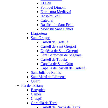
El Call
Pont del Dimoni
Estructura Medieval
Hospital Vell
Catedral
Basílica de Sant Feliu
Monestir Sant Daniel
Llagostera
Sant Gregori
Castell de Cartellà
Castell de Sant Gregori
Església de Sant Gregori
Sant Bartomeu de Segalars
Castell de Tudela
Capella de Sant Grau
Capella del castell de Cartellà
Sant Julià de Ramis
Sant Martí de Llémena
Quart
Pla de l'Estany
Banyoles
Camós
Crespià
Cornellà de Terri
Castell de Ravós del Terri