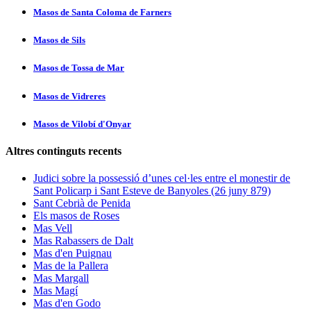
Masos de Santa Coloma de Farners
Masos de Sils
Masos de Tossa de Mar
Masos de Vidreres
Masos de Vilobí d'Onyar
Altres continguts recents
Judici sobre la possessió d’unes cel·les entre el monestir de
Sant Policarp i Sant Esteve de Banyoles (26 juny 879)
Sant Cebrià de Penida
Els masos de Roses
Mas Vell
Mas Rabassers de Dalt
Mas d'en Puignau
Mas de la Pallera
Mas Margall
Mas Magí
Mas d'en Godo