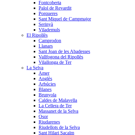
Fontcoberta
Palol de Revardit
Porqueres
Sant Miquel de Campmajor
Serinyà
Vilademuls
El Ripollès
Camprodon
Llanars
Sant Joan de les Abadesses
Vallfogona del Ripollès
Vilallonga de Ter
La Selva
Amer
Anglès
Arbúcies
Blanes
Brunyola
Caldes de Malavella
La Cellera de Ter
Massanet de la Selva
Osor
Riudarenes
Riudellots de la Selva
Sant Hilari Sacalm