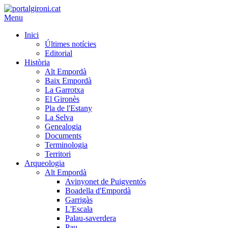
Menu
Inici
Últimes notícies
Editorial
Història
Alt Empordà
Baix Empordà
La Garrotxa
El Gironès
Pla de l'Estany
La Selva
Genealogia
Documents
Terminologia
Territori
Arqueologia
Alt Empordà
Avinyonet de Puigventós
Boadella d'Empordà
Garrigàs
L'Escala
Palau-saverdera
Pau