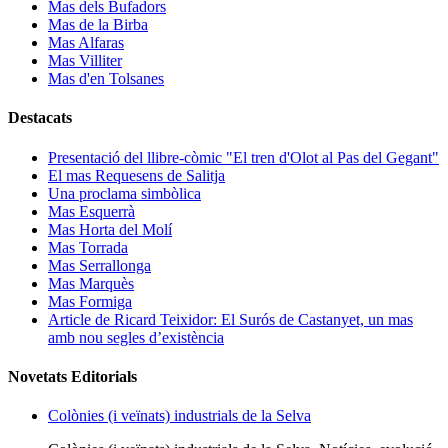
Mas dels Bufadors
Mas de la Birba
Mas Alfaras
Mas Villiter
Mas d'en Tolsanes
Destacats
Presentació del llibre-còmic "El tren d'Olot al Pas del Gegant"
El mas Requesens de Salitja
Una proclama simbòlica
Mas Esquerrà
Mas Horta del Molí
Mas Torrada
Mas Serrallonga
Mas Marquès
Mas Formiga
Article de Ricard Teixidor: El Surós de Castanyet, un mas
amb nou segles d’existència
Novetats Editorials
Colònies (i veïnats) industrials de la Selva