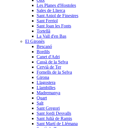
Olot
Les Planes d'Hostoles
Sales de Llierca
Sant Aniol de Finestres
Sant Ferriol
Sant Joan les Fonts
Tortellà
La Vall d'en Bas
El Gironès
Bescanó
Bordils
Canet d'Adri
Cassà de la Selva
Cervià de Ter
Fornells de la Selva
Girona
Llagostera
Llambilles
Madremanya
Quart
Salt
Sant Gregori
Sant Jordi Desvalls
Sant Julià de Ramis
Sant Martí de Llémana