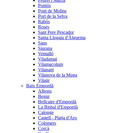
Pedret i Marzà
Pontós
Pont de Molins
Port de la Selva
Rabós
Roses
Sant Pere Pescador
Santa Llogaia d'Àlguema
Saus
Siurana
Ventalló
Viladamat
Vilamacolum
Vilanant
Vilanova de la Muga
Vilaür
Baix Empordà
Albons
Begur
Bellcaire d'Empordà
La Bisbal d'Empordà
Calonge
Castell - Platja d'Aro
Colomers
Corçà