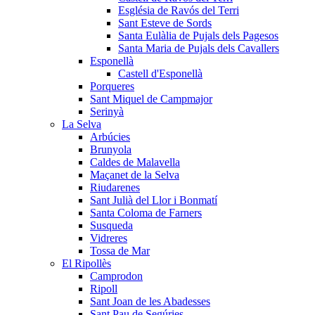
Església de Ravós del Terri
Sant Esteve de Sords
Santa Eulàlia de Pujals dels Pagesos
Santa Maria de Pujals dels Cavallers
Esponellà
Castell d'Esponellà
Porqueres
Sant Miquel de Campmajor
Serinyà
La Selva
Arbúcies
Brunyola
Caldes de Malavella
Maçanet de la Selva
Riudarenes
Sant Julià del Llor i Bonmatí
Santa Coloma de Farners
Susqueda
Vidreres
Tossa de Mar
El Ripollès
Camprodon
Ripoll
Sant Joan de les Abadesses
Sant Pau de Segúries