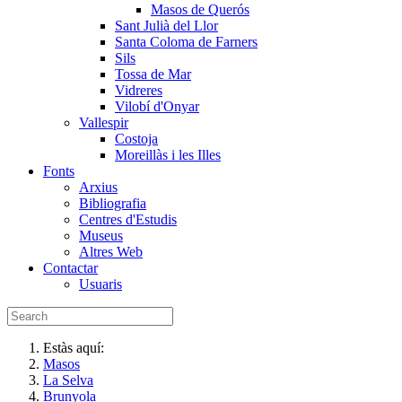
Masos de Querós
Sant Julià del Llor
Santa Coloma de Farners
Sils
Tossa de Mar
Vidreres
Vilobí d'Onyar
Vallespir
Costoja
Moreillàs i les Illes
Fonts
Arxius
Bibliografia
Centres d'Estudis
Museus
Altres Web
Contactar
Usuaris
Estàs aquí:
Masos
La Selva
Brunyola