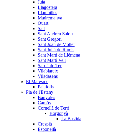
Juià
Llagostera
Llambilles
Madremanya
Quart
Salt
Sant Andreu Salou
Sant Gregori
Sant Joan de Mollet
Sant Julià de Ramis
Sant Martí de Llémena
Sant Martí Vell
Sarrià de Ter
Vilablareix
Viladasens
El Maresme
Palafolls
Pla de l'Estany
Banyoles
Camós
Cornellà de Terri
Borgonyà
La Bastida
Crespià
Esponellà