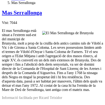
Mas Serrallonga
Mas Serrallonga
Vist: 7044
El mas Serrallonga està
situat a l'extrem sud-est
del municipi de
Brunyola, molt a prop de la cruïlla dels antics camins rals de Vilobí a
Vic i de Girona a Santa Coloma. Les seves possessions limiten amb
el termes de Vilobí d'Onyar i Santa Coloma de Farners. Té el seu
origen a l'Edat Mitjana i amb l'agregació de dos masos rònecs, al
segle XV, és convertí en un dels més extensos de Brunyola. Des de
sempre i fins a l'abolició dels drets senyorials, va ser de domini
directe de la Comanda de l'Hospital de Sant Llorenç de les Arenes i
després de la Comanda d'Aiguaviva. Fins a l'any 1768 la nissaga
dels Negra en tingué la propietat útil i hi feu residència. Des
d'aquesta data, passà a ser habitat per masovers, l'últim dels quals va
deixar el mas l'any 1972. Al costat de la casa hi ha l'ermita de la
Mare de Deú de Serrallonga, tant antiga com el mateix mas.
Informació facilitada per Ricard Teixidor