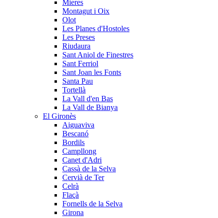
Mieres
Montagut i Oix
Olot
Les Planes d'Hostoles
Les Preses
Riudaura
Sant Aniol de Finestres
Sant Ferriol
Sant Joan les Fonts
Santa Pau
Tortellà
La Vall d'en Bas
La Vall de Bianya
El Gironès
Aiguaviva
Bescanó
Bordils
Campllong
Canet d'Adri
Cassà de la Selva
Cervià de Ter
Celrà
Flaçà
Fornells de la Selva
Girona