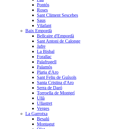
Pontós
Roses
Sant Climent Sescebes
Saus
Vilafant
Baix Empordà
Bellcaire d'Empordà
Sant Antoni de Calonge
Jafre
La Bisbal
Forallac
Palafrugell
Palamós
Platja d'Aro
Sant Feliu de Guíxols
Santa Cristina d'Aro
Serra de Daró
Torroella de Montgrí
Ullà
Ullastret
Verges
La Garrotxa
Besalú
Montagut