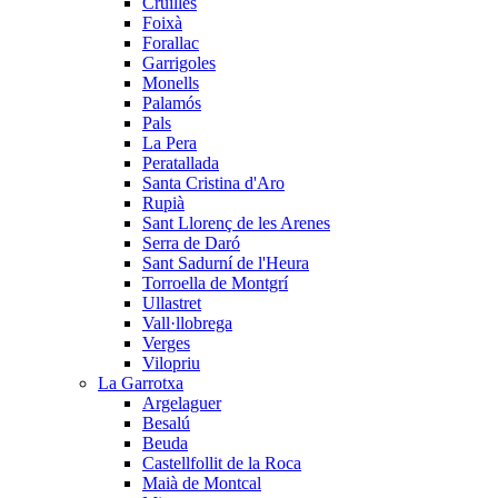
Cruïlles
Foixà
Forallac
Garrigoles
Monells
Palamós
Pals
La Pera
Peratallada
Santa Cristina d'Aro
Rupià
Sant Llorenç de les Arenes
Serra de Daró
Sant Sadurní de l'Heura
Torroella de Montgrí
Ullastret
Vall·llobrega
Verges
Vilopriu
La Garrotxa
Argelaguer
Besalú
Beuda
Castellfollit de la Roca
Maià de Montcal