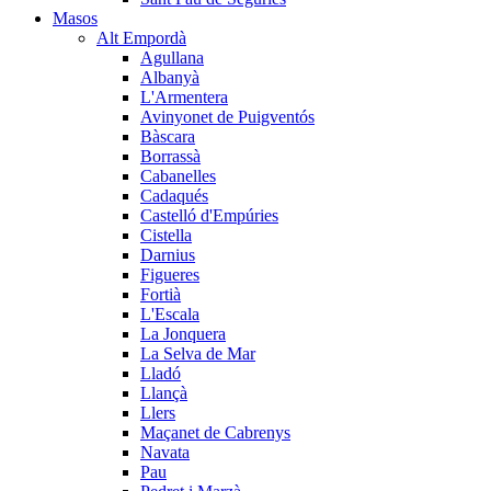
Masos
Alt Empordà
Agullana
Albanyà
L'Armentera
Avinyonet de Puigventós
Bàscara
Borrassà
Cabanelles
Cadaqués
Castelló d'Empúries
Cistella
Darnius
Figueres
Fortià
L'Escala
La Jonquera
La Selva de Mar
Lladó
Llançà
Llers
Maçanet de Cabrenys
Navata
Pau