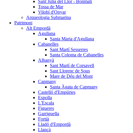
Sant Julià del Llor - Bonmatí
Tossa de Mar
Vilobí d'Onyar
Arqueologia Submarina
Patrimoni
Alt Empordà
Agullana
Santa Maria d'Agullana
Cabanelles
Sant Martí Sesserres
Santa Coloma de Cabanelles
Albanyà
Sant Martí de Corsavell
Sant Llorenç de Sous
Mare de Déu del Mont
Capmany
Santa Àgata de Capmany
Castelló d'Empúries
Espolla
L'Escala
Figueres
Garriguella
Fortià
Lladó d'Empordà
Llançà