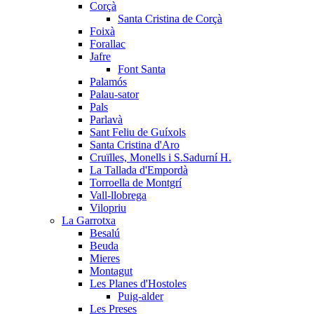
Corçà
Santa Cristina de Corçà
Foixà
Forallac
Jafre
Font Santa
Palamós
Palau-sator
Pals
Parlavà
Sant Feliu de Guíxols
Santa Cristina d'Aro
Cruïlles, Monells i S.Sadurní H.
La Tallada d'Empordà
Torroella de Montgrí
Vall-llobrega
Vilopriu
La Garrotxa
Besalú
Beuda
Mieres
Montagut
Les Planes d'Hostoles
Puig-alder
Les Preses