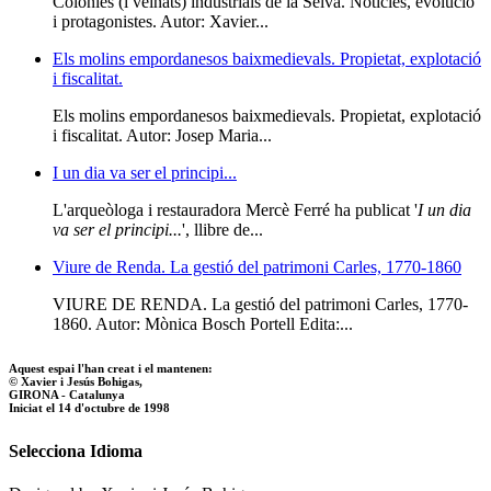
Colònies (i veïnats) industrials de la Selva. Notícies, evolució
i protagonistes. Autor: Xavier...
Els molins empordanesos baixmedievals. Propietat, explotació
i fiscalitat.
Els molins empordanesos baixmedievals. Propietat, explotació
i fiscalitat. Autor: Josep Maria...
I un dia va ser el principi...
L'arqueòloga i restauradora Mercè Ferré ha publicat '
I un dia
va ser el principi...
', llibre de...
Viure de Renda. La gestió del patrimoni Carles, 1770-1860
VIURE DE RENDA. La gestió del patrimoni Carles, 1770-
1860. Autor: Mònica Bosch Portell Edita:...
Aquest espai l'han creat i el mantenen:
© Xavier i Jesús Bohigas,
GIRONA - Catalunya
Iniciat el 14 d'octubre de 1998
Selecciona Idioma