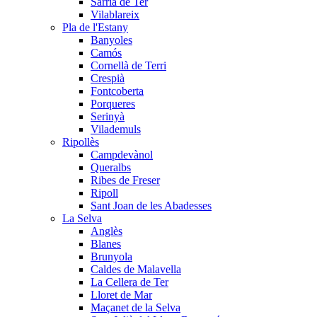
Sarrià de Ter
Vilablareix
Pla de l'Estany
Banyoles
Camós
Cornellà de Terri
Crespià
Fontcoberta
Porqueres
Serinyà
Vilademuls
Ripollès
Campdevànol
Queralbs
Ribes de Freser
Ripoll
Sant Joan de les Abadesses
La Selva
Anglès
Blanes
Brunyola
Caldes de Malavella
La Cellera de Ter
Lloret de Mar
Maçanet de la Selva