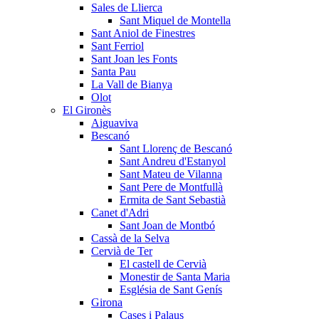
Sales de Llierca
Sant Miquel de Montella
Sant Aniol de Finestres
Sant Ferriol
Sant Joan les Fonts
Santa Pau
La Vall de Bianya
Olot
El Gironès
Aiguaviva
Bescanó
Sant Llorenç de Bescanó
Sant Andreu d'Estanyol
Sant Mateu de Vilanna
Sant Pere de Montfullà
Ermita de Sant Sebastià
Canet d'Adri
Sant Joan de Montbó
Cassà de la Selva
Cervià de Ter
El castell de Cervià
Monestir de Santa Maria
Església de Sant Genís
Girona
Cases i Palaus