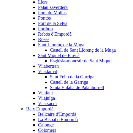
Llers
Palau-saverdera
Pont de Molins
Pontós
Port de la Selva
Portbou
Rabós d'Empordà
Roses
Sant Llorenç de la Muga
Castell de Sant Llorenç de la Muga
Sant Miquel de Fluvià
Església-monestir de Sant Miquel
Vilabertran
Viladamat
Sant Feliu de la Garriga
Castell de la Garriga
Santa Eulàlia de Palauborrell
Vilafant
Vilajuïga
Vila-sacra
Baix Empordà
Bellcaire d'Empordà
La Bisbal d'Empordà
Calonge
Colomers