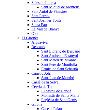
Sales de Llierca
Sant Miquel de Montella
Sant Aniol de Finestres
Sant Ferriol
Sant Joan les Fonts
Santa Pau
La Vall de Bianya
Olot
El Gironès
Aiguaviva
Bescanó
Sant Llorenç de Bescanó
Sant Andreu d'Estanyol
Sant Mateu de Vilanna
Sant Pere de Montfullà
Ermita de Sant Sebastià
Canet d'Adri
Sant Joan de Montbó
Cassà de la Selva
Cervià de Ter
El castell de Cervià
Monestir de Santa Maria
Església de Sant Genís
Girona
Cases i Palaus