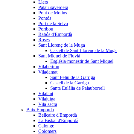
Llers
Palau-saverdera
Pont de Molins
Pontós
Port de la Selva
Portbou
Rabós d'Empordà
Roses
Sant Llorenç de la Muga
Castell de Sant Llorenç de la Muga
Sant Miquel de Fluvià
Església-monestir de Sant Miquel
Vilabertran
Viladamat
Sant Feliu de la Garriga
Castell de la Garriga
Santa Eulàlia de Palauborrell
Vilafant
Vilajuïga
Vila-sacra
Baix Empordà
Bellcaire d'Empordà
La Bisbal d'Empordà
Calonge
Colomers