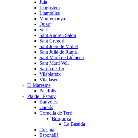
Juià
Llagostera
Llambilles
Madremanya
Quart
Salt
Sant Andreu Salou
Sant Gregori
Sant Joan de Mollet
Sant Julià de Ramis
Sant Martí de Llémena
Sant Martí Vell
Sarrià de Ter
Vilablareix
Viladasens
El Maresme
Palafolls
Pla de l'Estany
Banyoles
Camós
Cornellà de Terri
Borgonyà
La Bastida
Crespià
Esponellà