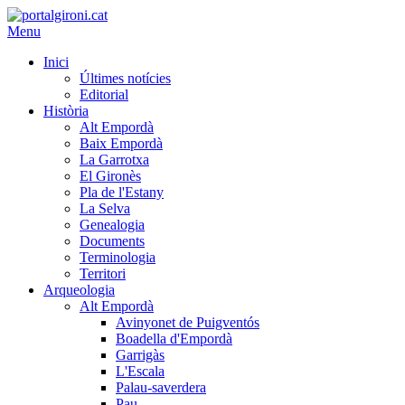
Menu
Inici
Últimes notícies
Editorial
Història
Alt Empordà
Baix Empordà
La Garrotxa
El Gironès
Pla de l'Estany
La Selva
Genealogia
Documents
Terminologia
Territori
Arqueologia
Alt Empordà
Avinyonet de Puigventós
Boadella d'Empordà
Garrigàs
L'Escala
Palau-saverdera
Pau