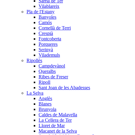
Sarrià de Ter
Vilablareix
Pla de l'Estany
Banyoles
Camós
Cornellà de Terri
Crespià
Fontcoberta
Porqueres
Serinyà
Vilademuls
Ripollès
Campdevànol
Queralbs
Ribes de Freser
Ripoll
Sant Joan de les Abadesses
La Selva
Anglès
Blanes
Brunyola
Caldes de Malavella
La Cellera de Ter
Lloret de Mar
Maçanet de la Selva