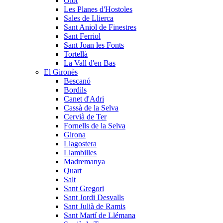
Olot
Les Planes d'Hostoles
Sales de Llierca
Sant Aniol de Finestres
Sant Ferriol
Sant Joan les Fonts
Tortellà
La Vall d'en Bas
El Gironès
Bescanó
Bordils
Canet d'Adri
Cassà de la Selva
Cervià de Ter
Fornells de la Selva
Girona
Llagostera
Llambilles
Madremanya
Quart
Salt
Sant Gregori
Sant Jordi Desvalls
Sant Julià de Ramis
Sant Martí de Llémana