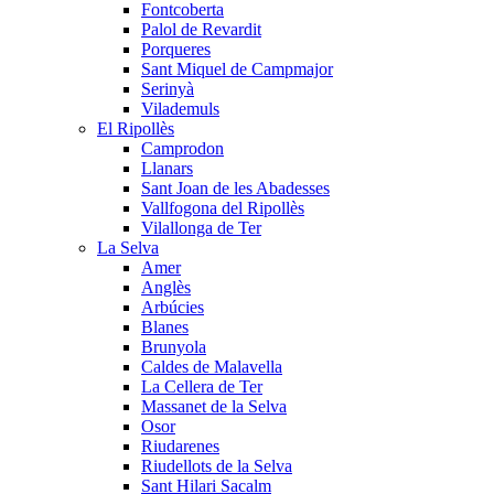
Fontcoberta
Palol de Revardit
Porqueres
Sant Miquel de Campmajor
Serinyà
Vilademuls
El Ripollès
Camprodon
Llanars
Sant Joan de les Abadesses
Vallfogona del Ripollès
Vilallonga de Ter
La Selva
Amer
Anglès
Arbúcies
Blanes
Brunyola
Caldes de Malavella
La Cellera de Ter
Massanet de la Selva
Osor
Riudarenes
Riudellots de la Selva
Sant Hilari Sacalm