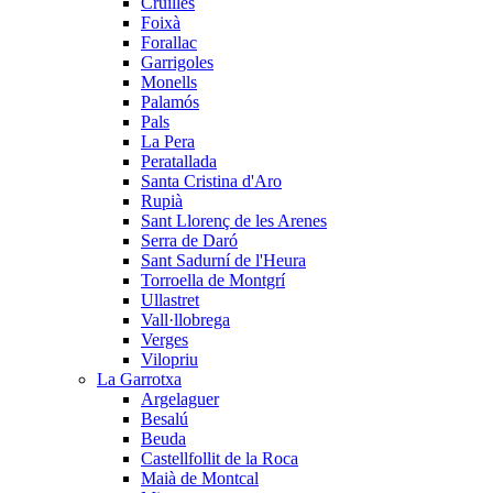
Cruïlles
Foixà
Forallac
Garrigoles
Monells
Palamós
Pals
La Pera
Peratallada
Santa Cristina d'Aro
Rupià
Sant Llorenç de les Arenes
Serra de Daró
Sant Sadurní de l'Heura
Torroella de Montgrí
Ullastret
Vall·llobrega
Verges
Vilopriu
La Garrotxa
Argelaguer
Besalú
Beuda
Castellfollit de la Roca
Maià de Montcal