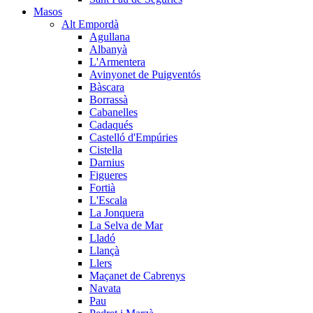
Masos
Alt Empordà
Agullana
Albanyà
L'Armentera
Avinyonet de Puigventós
Bàscara
Borrassà
Cabanelles
Cadaqués
Castelló d'Empúries
Cistella
Darnius
Figueres
Fortià
L'Escala
La Jonquera
La Selva de Mar
Lladó
Llançà
Llers
Maçanet de Cabrenys
Navata
Pau