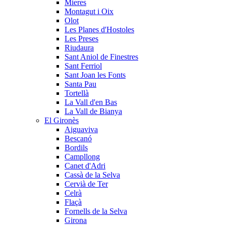
Mieres
Montagut i Oix
Olot
Les Planes d'Hostoles
Les Preses
Riudaura
Sant Aniol de Finestres
Sant Ferriol
Sant Joan les Fonts
Santa Pau
Tortellà
La Vall d'en Bas
La Vall de Bianya
El Gironès
Aiguaviva
Bescanó
Bordils
Campllong
Canet d'Adri
Cassà de la Selva
Cervià de Ter
Celrà
Flaçà
Fornells de la Selva
Girona