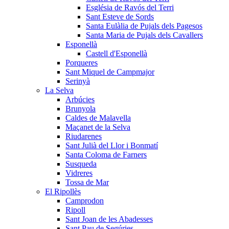
Església de Ravós del Terri
Sant Esteve de Sords
Santa Eulàlia de Pujals dels Pagesos
Santa Maria de Pujals dels Cavallers
Esponellà
Castell d'Esponellà
Porqueres
Sant Miquel de Campmajor
Serinyà
La Selva
Arbúcies
Brunyola
Caldes de Malavella
Maçanet de la Selva
Riudarenes
Sant Julià del Llor i Bonmatí
Santa Coloma de Farners
Susqueda
Vidreres
Tossa de Mar
El Ripollès
Camprodon
Ripoll
Sant Joan de les Abadesses
Sant Pau de Segúries