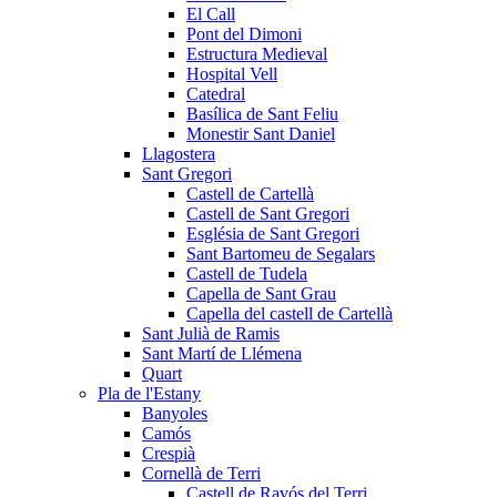
El Call
Pont del Dimoni
Estructura Medieval
Hospital Vell
Catedral
Basílica de Sant Feliu
Monestir Sant Daniel
Llagostera
Sant Gregori
Castell de Cartellà
Castell de Sant Gregori
Església de Sant Gregori
Sant Bartomeu de Segalars
Castell de Tudela
Capella de Sant Grau
Capella del castell de Cartellà
Sant Julià de Ramis
Sant Martí de Llémena
Quart
Pla de l'Estany
Banyoles
Camós
Crespià
Cornellà de Terri
Castell de Ravós del Terri