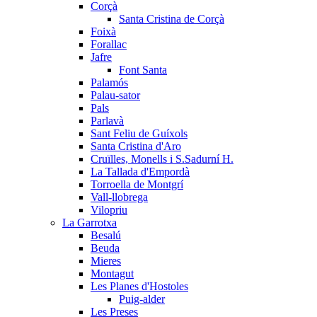
Corçà
Santa Cristina de Corçà
Foixà
Forallac
Jafre
Font Santa
Palamós
Palau-sator
Pals
Parlavà
Sant Feliu de Guíxols
Santa Cristina d'Aro
Cruïlles, Monells i S.Sadurní H.
La Tallada d'Empordà
Torroella de Montgrí
Vall-llobrega
Vilopriu
La Garrotxa
Besalú
Beuda
Mieres
Montagut
Les Planes d'Hostoles
Puig-alder
Les Preses