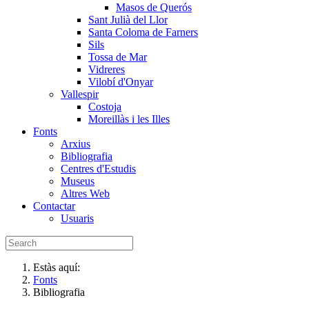
Masos de Querós
Sant Julià del Llor
Santa Coloma de Farners
Sils
Tossa de Mar
Vidreres
Vilobí d'Onyar
Vallespir
Costoja
Moreillàs i les Illes
Fonts
Arxius
Bibliografia
Centres d'Estudis
Museus
Altres Web
Contactar
Usuaris
Estàs aquí:
Fonts
Bibliografia