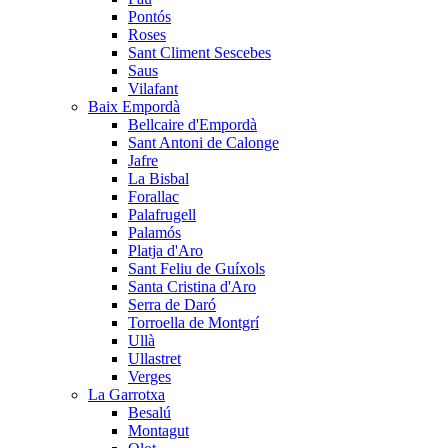
Pontós
Roses
Sant Climent Sescebes
Saus
Vilafant
Baix Empordà
Bellcaire d'Empordà
Sant Antoni de Calonge
Jafre
La Bisbal
Forallac
Palafrugell
Palamós
Platja d'Aro
Sant Feliu de Guíxols
Santa Cristina d'Aro
Serra de Daró
Torroella de Montgrí
Ullà
Ullastret
Verges
La Garrotxa
Besalú
Montagut