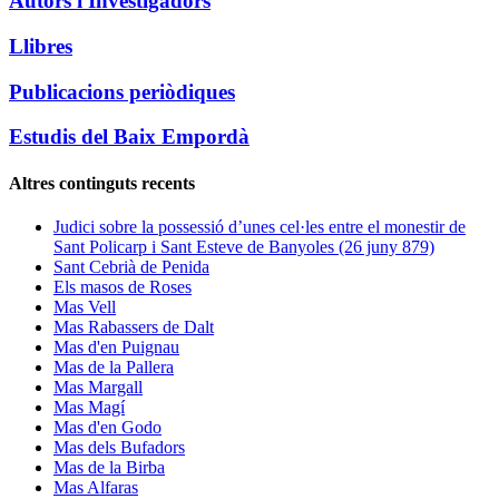
Autors i Investigadors
Llibres
Publicacions periòdiques
Estudis del Baix Empordà
Altres continguts recents
Judici sobre la possessió d’unes cel·les entre el monestir de
Sant Policarp i Sant Esteve de Banyoles (26 juny 879)
Sant Cebrià de Penida
Els masos de Roses
Mas Vell
Mas Rabassers de Dalt
Mas d'en Puignau
Mas de la Pallera
Mas Margall
Mas Magí
Mas d'en Godo
Mas dels Bufadors
Mas de la Birba
Mas Alfaras