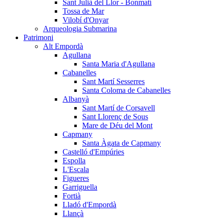
Sant Julià del Llor - Bonmatí
Tossa de Mar
Vilobí d'Onyar
Arqueologia Submarina
Patrimoni
Alt Empordà
Agullana
Santa Maria d'Agullana
Cabanelles
Sant Martí Sesserres
Santa Coloma de Cabanelles
Albanyà
Sant Martí de Corsavell
Sant Llorenç de Sous
Mare de Déu del Mont
Capmany
Santa Àgata de Capmany
Castelló d'Empúries
Espolla
L'Escala
Figueres
Garriguella
Fortià
Lladó d'Empordà
Llançà