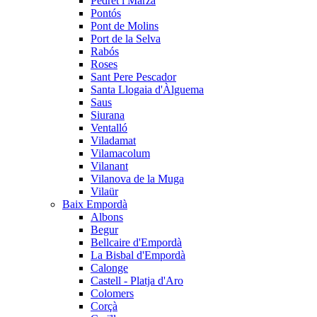
Pedret i Marzà
Pontós
Pont de Molins
Port de la Selva
Rabós
Roses
Sant Pere Pescador
Santa Llogaia d'Àlguema
Saus
Siurana
Ventalló
Viladamat
Vilamacolum
Vilanant
Vilanova de la Muga
Vilaür
Baix Empordà
Albons
Begur
Bellcaire d'Empordà
La Bisbal d'Empordà
Calonge
Castell - Platja d'Aro
Colomers
Corçà