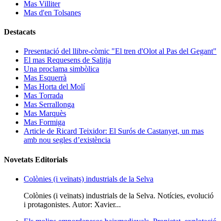
Mas Villiter
Mas d'en Tolsanes
Destacats
Presentació del llibre-còmic "El tren d'Olot al Pas del Gegant"
El mas Requesens de Salitja
Una proclama simbòlica
Mas Esquerrà
Mas Horta del Molí
Mas Torrada
Mas Serrallonga
Mas Marquès
Mas Formiga
Article de Ricard Teixidor: El Surós de Castanyet, un mas
amb nou segles d’existència
Novetats Editorials
Colònies (i veïnats) industrials de la Selva
Colònies (i veïnats) industrials de la Selva. Notícies, evolució
i protagonistes. Autor: Xavier...