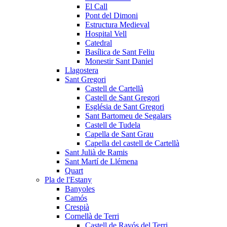
El Call
Pont del Dimoni
Estructura Medieval
Hospital Vell
Catedral
Basílica de Sant Feliu
Monestir Sant Daniel
Llagostera
Sant Gregori
Castell de Cartellà
Castell de Sant Gregori
Església de Sant Gregori
Sant Bartomeu de Segalars
Castell de Tudela
Capella de Sant Grau
Capella del castell de Cartellà
Sant Julià de Ramis
Sant Martí de Llémena
Quart
Pla de l'Estany
Banyoles
Camós
Crespià
Cornellà de Terri
Castell de Ravós del Terri