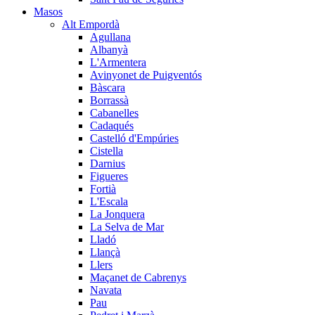
Masos
Alt Empordà
Agullana
Albanyà
L'Armentera
Avinyonet de Puigventós
Bàscara
Borrassà
Cabanelles
Cadaqués
Castelló d'Empúries
Cistella
Darnius
Figueres
Fortià
L'Escala
La Jonquera
La Selva de Mar
Lladó
Llançà
Llers
Maçanet de Cabrenys
Navata
Pau