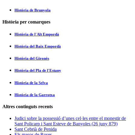
Història de Brunyola
Història per comarques
Història de l'Alt Empordà
Història del Baix Empordà
Història del Gironès
Història del Pla de l'Estany
Història de la Selva
Història de la Garrotxa
Altres continguts recents
Judici sobre la possessió d’unes cel·les entre el monestir de
Sant Policarp i Sant Esteve de Banyoles (26 juny 879)
Sant Cebrià de Penida
Els masos de Roses