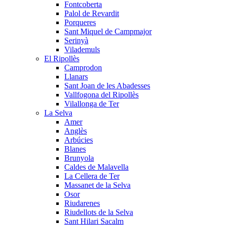
Fontcoberta
Palol de Revardit
Porqueres
Sant Miquel de Campmajor
Serinyà
Vilademuls
El Ripollès
Camprodon
Llanars
Sant Joan de les Abadesses
Vallfogona del Ripollès
Vilallonga de Ter
La Selva
Amer
Anglès
Arbúcies
Blanes
Brunyola
Caldes de Malavella
La Cellera de Ter
Massanet de la Selva
Osor
Riudarenes
Riudellots de la Selva
Sant Hilari Sacalm