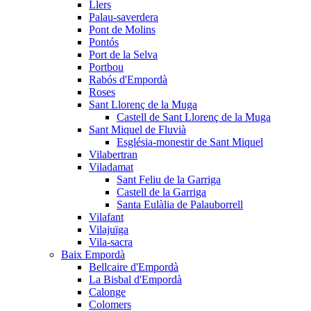
Llers
Palau-saverdera
Pont de Molins
Pontós
Port de la Selva
Portbou
Rabós d'Empordà
Roses
Sant Llorenç de la Muga
Castell de Sant Llorenç de la Muga
Sant Miquel de Fluvià
Església-monestir de Sant Miquel
Vilabertran
Viladamat
Sant Feliu de la Garriga
Castell de la Garriga
Santa Eulàlia de Palauborrell
Vilafant
Vilajuïga
Vila-sacra
Baix Empordà
Bellcaire d'Empordà
La Bisbal d'Empordà
Calonge
Colomers