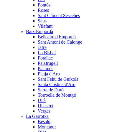
Pontós
Roses
Sant Climent Sescebes
Saus
Vilafant
Baix Empordà
Bellcaire d'Empordà
Sant Antoni de Calonge
Jafre
La Bisbal
Forallac
Palafrugell
Palamós
Platja d'Aro
Sant Feliu de Guíxols
Santa Cristina d'Aro
Serra de Daró
Torroella de Montgrí
Ullà
Ullastret
Verges
La Garrotxa
Besalú
Montagut