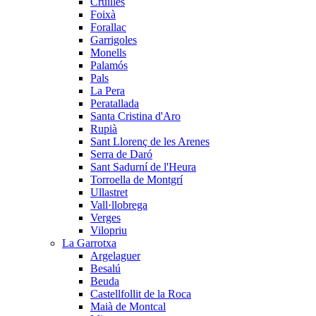
Cruïlles
Foixà
Forallac
Garrigoles
Monells
Palamós
Pals
La Pera
Peratallada
Santa Cristina d'Aro
Rupià
Sant Llorenç de les Arenes
Serra de Daró
Sant Sadurní de l'Heura
Torroella de Montgrí
Ullastret
Vall·llobrega
Verges
Vilopriu
La Garrotxa
Argelaguer
Besalú
Beuda
Castellfollit de la Roca
Maià de Montcal