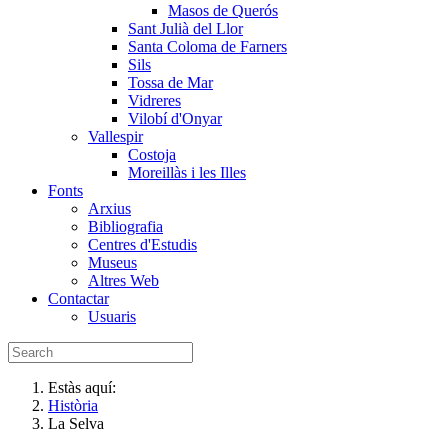
Masos de Querós
Sant Julià del Llor
Santa Coloma de Farners
Sils
Tossa de Mar
Vidreres
Vilobí d'Onyar
Vallespir
Costoja
Moreillàs i les Illes
Fonts
Arxius
Bibliografia
Centres d'Estudis
Museus
Altres Web
Contactar
Usuaris
Estàs aquí:
Història
La Selva