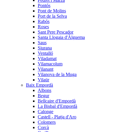
Pedret i Marzà
Pontós
Pont de Molins
Port de la Selva
Rabós
Roses
Sant Pere Pescador
Santa Llogaia d'Àlguema
Saus
Siurana
Ventalló
Viladamat
Vilamacolum
Vilanant
Vilanova de la Muga
Vilaür
Baix Empordà
Albons
Begur
Bellcaire d'Empordà
La Bisbal d'Empordà
Calonge
Castell - Platja d'Aro
Colomers
Corçà