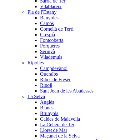
Sarrià de Ter
Vilablareix
Pla de l'Estany
Banyoles
Camós
Cornellà de Terri
Crespià
Fontcoberta
Porqueres
Serinyà
Vilademuls
Ripollès
Campdevànol
Queralbs
Ribes de Freser
Ripoll
Sant Joan de les Abadesses
La Selva
Anglès
Blanes
Brunyola
Caldes de Malavella
La Cellera de Ter
Lloret de Mar
Maçanet de la Selva