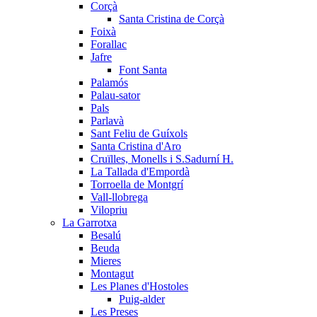
Corçà
Santa Cristina de Corçà
Foixà
Forallac
Jafre
Font Santa
Palamós
Palau-sator
Pals
Parlavà
Sant Feliu de Guíxols
Santa Cristina d'Aro
Cruïlles, Monells i S.Sadurní H.
La Tallada d'Empordà
Torroella de Montgrí
Vall-llobrega
Vilopriu
La Garrotxa
Besalú
Beuda
Mieres
Montagut
Les Planes d'Hostoles
Puig-alder
Les Preses