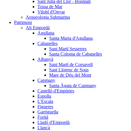
Sant Julià del Llor - Bonmatí
Tossa de Mar
Vilobí d'Onyar
Arqueologia Submarina
Patrimoni
Alt Empordà
Agullana
Santa Maria d'Agullana
Cabanelles
Sant Martí Sesserres
Santa Coloma de Cabanelles
Albanyà
Sant Martí de Corsavell
Sant Llorenç de Sous
Mare de Déu del Mont
Capmany
Santa Àgata de Capmany
Castelló d'Empúries
Espolla
L'Escala
Figueres
Garriguella
Fortià
Lladó d'Empordà
Llançà