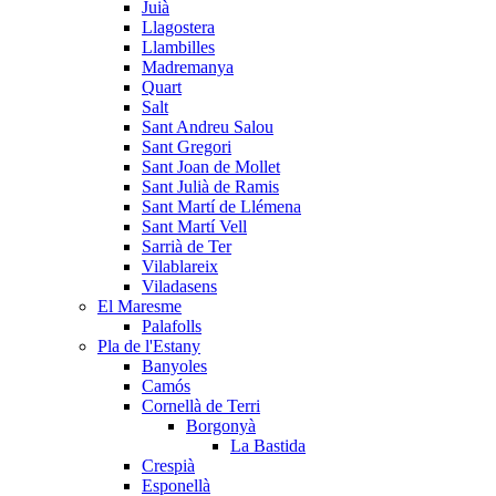
Juià
Llagostera
Llambilles
Madremanya
Quart
Salt
Sant Andreu Salou
Sant Gregori
Sant Joan de Mollet
Sant Julià de Ramis
Sant Martí de Llémena
Sant Martí Vell
Sarrià de Ter
Vilablareix
Viladasens
El Maresme
Palafolls
Pla de l'Estany
Banyoles
Camós
Cornellà de Terri
Borgonyà
La Bastida
Crespià
Esponellà