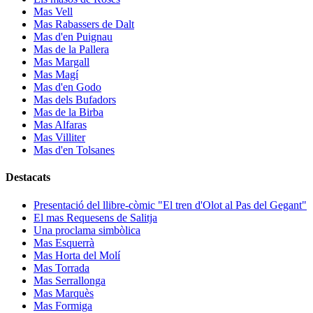
Mas Vell
Mas Rabassers de Dalt
Mas d'en Puignau
Mas de la Pallera
Mas Margall
Mas Magí
Mas d'en Godo
Mas dels Bufadors
Mas de la Birba
Mas Alfaras
Mas Villiter
Mas d'en Tolsanes
Destacats
Presentació del llibre-còmic "El tren d'Olot al Pas del Gegant"
El mas Requesens de Salitja
Una proclama simbòlica
Mas Esquerrà
Mas Horta del Molí
Mas Torrada
Mas Serrallonga
Mas Marquès
Mas Formiga