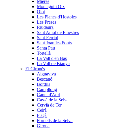
Mieres
Montagut i Oix
Olot
Les Planes d'Hostoles
Les Preses
Riudaura
Sant Aniol de Finestres
Sant Ferriol
Sant Joan les Fonts
Santa Pau
Tortellà
La Vall d'en Bas
La Vall de Bianya
El Gironès
Aiguaviva
Bescanó
Bordils
Campllong
Canet d'Adri
Cassà de la Selva
Cervià de Ter
Celrà
Flaçà
Fornells de la Selva
Girona