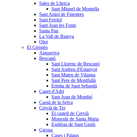
Sales de Llierca
Sant Miquel de Montella
Sant Aniol de Finestres
Sant Ferriol
Sant Joan les Fonts
Santa Pau
La Vall de Bianya
Olot
El Gironès
Aiguaviva
Bescanó
Sant Llorenç de Bescanó
Sant Andreu d'Estanyol
Sant Mateu de Vilanna
Sant Pere de Montfullà
Ermita de Sant Sebastià
Canet d'Adri
Sant Joan de Montbó
Cassà de la Selva
Cervià de Ter
El castell de Cervià
Monestir de Santa Maria
Església de Sant Genís
Girona
Cases i Palaus