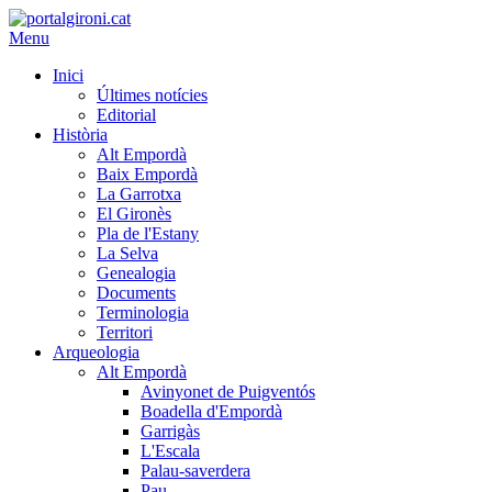
Menu
Inici
Últimes notícies
Editorial
Història
Alt Empordà
Baix Empordà
La Garrotxa
El Gironès
Pla de l'Estany
La Selva
Genealogia
Documents
Terminologia
Territori
Arqueologia
Alt Empordà
Avinyonet de Puigventós
Boadella d'Empordà
Garrigàs
L'Escala
Palau-saverdera
Pau