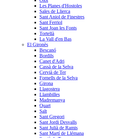
Olot
Les Planes d'Hostoles
Sales de Llierca
Sant Aniol de Finestres
Sant Ferriol
Sant Joan les Fonts
Tortellà
La Vall d'en Bas
El Gironès
Bescanó
Bordils
Canet d'Adri
Cassà de la Selva
Cervià de Ter
Fornells de la Selva
Girona
Llagostera
Llambilles
Madremanya
Quart
Salt
Sant Gregori
Sant Jordi Desvalls
Sant Julià de Ramis
Sant Martí de Llémana