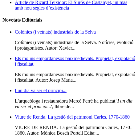
Article de Ricard Teixidor: El Surós de Castanyet, un mas
amb nou segles d’existència
Novetats Editorials
Colònies (i veïnats) industrials de la Selva
Colònies (i veïnats) industrials de la Selva. Notícies, evolució
i protagonistes. Autor: Xavier...
Els molins empordanesos baixmedievals. Propietat, explotació
i fiscalitat.
Els molins empordanesos baixmedievals. Propietat, explotació
i fiscalitat. Autor: Josep Maria...
I un dia va ser el principi...
L'arqueòloga i restauradora Mercè Ferré ha publicat '
I un dia
va ser el principi...
', llibre de...
Viure de Renda. La gestió del patrimoni Carles, 1770-1860
VIURE DE RENDA. La gestió del patrimoni Carles, 1770-
1860. Autor: Mònica Bosch Portell Edita:...