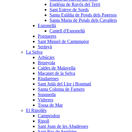
Església de Ravós del Terri
Sant Esteve de Sords
Santa Eulàlia de Pujals dels Pagesos
Santa Maria de Pujals dels Cavallers
Esponellà
Castell d'Esponellà
Porqueres
Sant Miquel de Campmajor
Serinyà
La Selva
Arbúcies
Brunyola
Caldes de Malavella
Maçanet de la Selva
Riudarenes
Sant Julià del Llor i Bonmatí
Santa Coloma de Farners
Susqueda
Vidreres
Tossa de Mar
El Ripollès
Camprodon
Ripoll
Sant Joan de les Abadesses
Sant Pau de Segúries