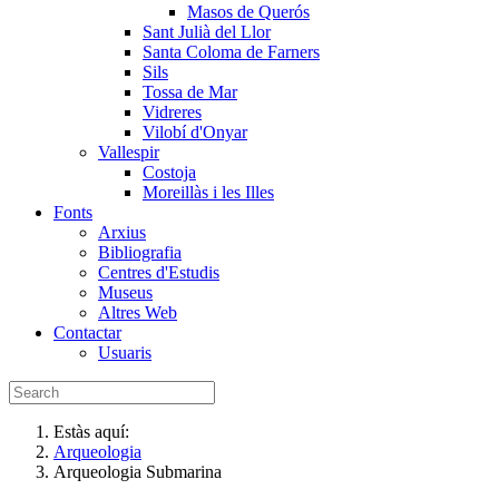
Masos de Querós
Sant Julià del Llor
Santa Coloma de Farners
Sils
Tossa de Mar
Vidreres
Vilobí d'Onyar
Vallespir
Costoja
Moreillàs i les Illes
Fonts
Arxius
Bibliografia
Centres d'Estudis
Museus
Altres Web
Contactar
Usuaris
Estàs aquí:
Arqueologia
Arqueologia Submarina