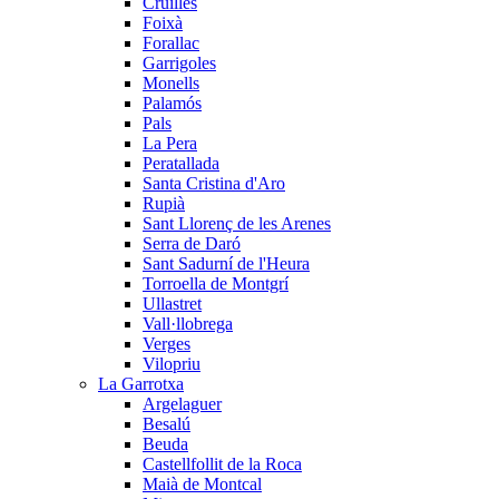
Cruïlles
Foixà
Forallac
Garrigoles
Monells
Palamós
Pals
La Pera
Peratallada
Santa Cristina d'Aro
Rupià
Sant Llorenç de les Arenes
Serra de Daró
Sant Sadurní de l'Heura
Torroella de Montgrí
Ullastret
Vall·llobrega
Verges
Vilopriu
La Garrotxa
Argelaguer
Besalú
Beuda
Castellfollit de la Roca
Maià de Montcal