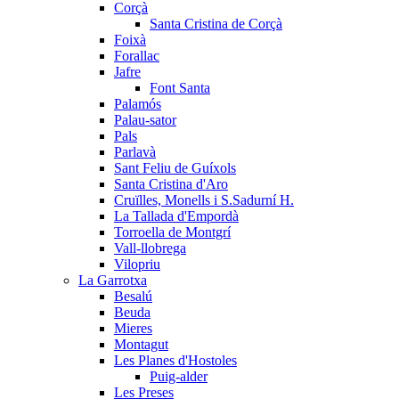
Corçà
Santa Cristina de Corçà
Foixà
Forallac
Jafre
Font Santa
Palamós
Palau-sator
Pals
Parlavà
Sant Feliu de Guíxols
Santa Cristina d'Aro
Cruïlles, Monells i S.Sadurní H.
La Tallada d'Empordà
Torroella de Montgrí
Vall-llobrega
Vilopriu
La Garrotxa
Besalú
Beuda
Mieres
Montagut
Les Planes d'Hostoles
Puig-alder
Les Preses