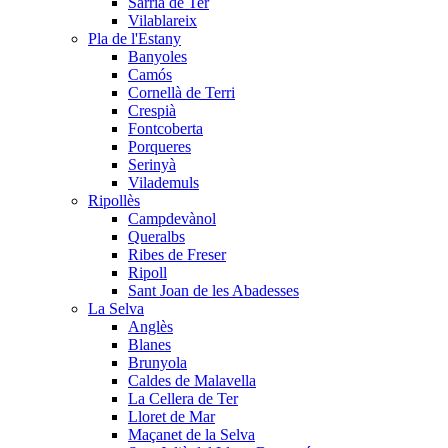
Sarrià de Ter
Vilablareix
Pla de l'Estany
Banyoles
Camós
Cornellà de Terri
Crespià
Fontcoberta
Porqueres
Serinyà
Vilademuls
Ripollès
Campdevànol
Queralbs
Ribes de Freser
Ripoll
Sant Joan de les Abadesses
La Selva
Anglès
Blanes
Brunyola
Caldes de Malavella
La Cellera de Ter
Lloret de Mar
Maçanet de la Selva