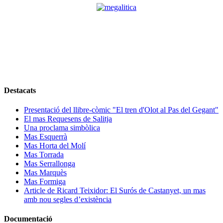
Destacats
Presentació del llibre-còmic "El tren d'Olot al Pas del Gegant"
El mas Requesens de Salitja
Una proclama simbòlica
Mas Esquerrà
Mas Horta del Molí
Mas Torrada
Mas Serrallonga
Mas Marquès
Mas Formiga
Article de Ricard Teixidor: El Surós de Castanyet, un mas
amb nou segles d’existència
Documentació