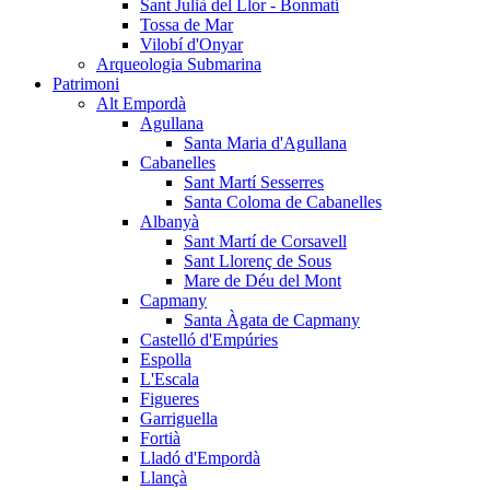
Sant Julià del Llor - Bonmatí
Tossa de Mar
Vilobí d'Onyar
Arqueologia Submarina
Patrimoni
Alt Empordà
Agullana
Santa Maria d'Agullana
Cabanelles
Sant Martí Sesserres
Santa Coloma de Cabanelles
Albanyà
Sant Martí de Corsavell
Sant Llorenç de Sous
Mare de Déu del Mont
Capmany
Santa Àgata de Capmany
Castelló d'Empúries
Espolla
L'Escala
Figueres
Garriguella
Fortià
Lladó d'Empordà
Llançà