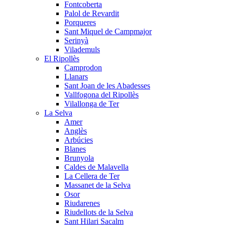
Fontcoberta
Palol de Revardit
Porqueres
Sant Miquel de Campmajor
Serinyà
Vilademuls
El Ripollès
Camprodon
Llanars
Sant Joan de les Abadesses
Vallfogona del Ripollès
Vilallonga de Ter
La Selva
Amer
Anglès
Arbúcies
Blanes
Brunyola
Caldes de Malavella
La Cellera de Ter
Massanet de la Selva
Osor
Riudarenes
Riudellots de la Selva
Sant Hilari Sacalm