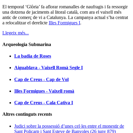
El temporal ‘Glòria’ fa aflorar romanalles de naufragis i fa ressorgir
una dotzena de jaciments al litoral català, com ara el vaixell més
antic de comerç de vi a Catalunya. La campanya actual s’ha centrat
a relocalitzar el derelicte
Illes Formigues I
.
Llegeix més...
Arqueologia Submarina
La badia de Roses
Aiguablava - Vaixell Romà Segle I
Cap de Creus - Cap de Vol
Illes Formigues - Vaixell romà
Cap de Creus - Cala Cativa I
Altres continguts recents
Judici sobre la possessió d’unes cel·les entre el monestir de
Sant Policarp i Sant Esteve de Banyoles (26 juny 879)