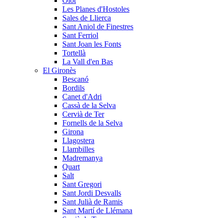
Olot
Les Planes d'Hostoles
Sales de Llierca
Sant Aniol de Finestres
Sant Ferriol
Sant Joan les Fonts
Tortellà
La Vall d'en Bas
El Gironès
Bescanó
Bordils
Canet d'Adri
Cassà de la Selva
Cervià de Ter
Fornells de la Selva
Girona
Llagostera
Llambilles
Madremanya
Quart
Salt
Sant Gregori
Sant Jordi Desvalls
Sant Julià de Ramis
Sant Martí de Llémana