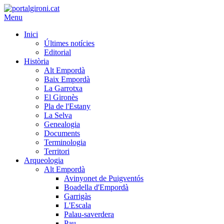
Menu
Inici
Últimes notícies
Editorial
Història
Alt Empordà
Baix Empordà
La Garrotxa
El Gironès
Pla de l'Estany
La Selva
Genealogia
Documents
Terminologia
Territori
Arqueologia
Alt Empordà
Avinyonet de Puigventós
Boadella d'Empordà
Garrigàs
L'Escala
Palau-saverdera
Pau