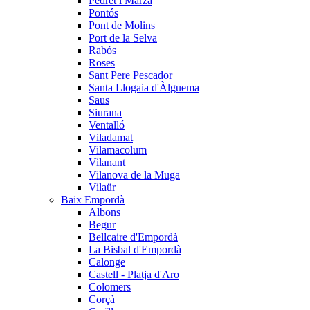
Pedret i Marzà
Pontós
Pont de Molins
Port de la Selva
Rabós
Roses
Sant Pere Pescador
Santa Llogaia d'Àlguema
Saus
Siurana
Ventalló
Viladamat
Vilamacolum
Vilanant
Vilanova de la Muga
Vilaür
Baix Empordà
Albons
Begur
Bellcaire d'Empordà
La Bisbal d'Empordà
Calonge
Castell - Platja d'Aro
Colomers
Corçà