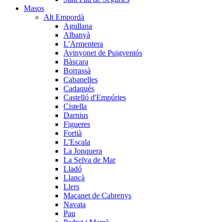
Masos
Alt Empordà
Agullana
Albanyà
L'Armentera
Avinyonet de Puigventós
Bàscara
Borrassà
Cabanelles
Cadaqués
Castelló d'Empúries
Cistella
Darnius
Figueres
Fortià
L'Escala
La Jonquera
La Selva de Mar
Lladó
Llançà
Llers
Maçanet de Cabrenys
Navata
Pau