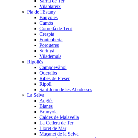
Sarrià de Ter
Vilablareix
Pla de l'Estany
Banyoles
Camós
Cornellà de Terri
Crespià
Fontcoberta
Porqueres
Serinyà
Vilademuls
Ripollès
Campdevànol
Queralbs
Ribes de Freser
Ripoll
Sant Joan de les Abadesses
La Selva
Anglès
Blanes
Brunyola
Caldes de Malavella
La Cellera de Ter
Lloret de Mar
Maçanet de la Selva