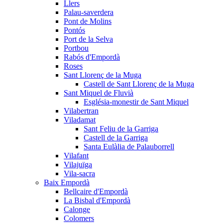
Llers
Palau-saverdera
Pont de Molins
Pontós
Port de la Selva
Portbou
Rabós d'Empordà
Roses
Sant Llorenç de la Muga
Castell de Sant Llorenç de la Muga
Sant Miquel de Fluvià
Església-monestir de Sant Miquel
Vilabertran
Viladamat
Sant Feliu de la Garriga
Castell de la Garriga
Santa Eulàlia de Palauborrell
Vilafant
Vilajuïga
Vila-sacra
Baix Empordà
Bellcaire d'Empordà
La Bisbal d'Empordà
Calonge
Colomers