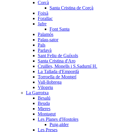
Corçà
Santa Cristina de Corçà
Foixà
Forallac
Jafre
Font Santa
Palamós
Palau-sator
Pals
Parlavà
Sant Feliu de Guíxols
Santa Cristina d'Aro
Cruïlles, Monells i S.Sadurní H.
La Tallada d'Empordà
Torroella de Montgrí
Vall-llobrega
Vilopriu
La Garrotxa
Besalú
Beuda
Mieres
Montagut
Les Planes d'Hostoles
Puig-alder
Les Preses