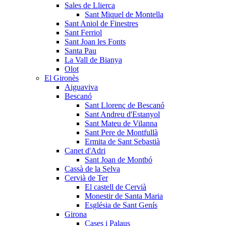
Sales de Llierca
Sant Miquel de Montella
Sant Aniol de Finestres
Sant Ferriol
Sant Joan les Fonts
Santa Pau
La Vall de Bianya
Olot
El Gironès
Aiguaviva
Bescanó
Sant Llorenç de Bescanó
Sant Andreu d'Estanyol
Sant Mateu de Vilanna
Sant Pere de Montfullà
Ermita de Sant Sebastià
Canet d'Adri
Sant Joan de Montbó
Cassà de la Selva
Cervià de Ter
El castell de Cervià
Monestir de Santa Maria
Església de Sant Genís
Girona
Cases i Palaus