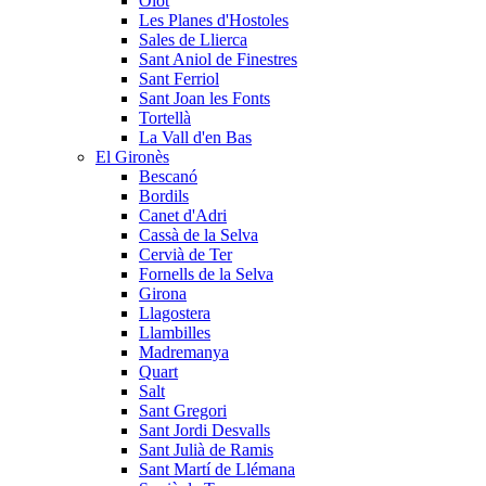
Olot
Les Planes d'Hostoles
Sales de Llierca
Sant Aniol de Finestres
Sant Ferriol
Sant Joan les Fonts
Tortellà
La Vall d'en Bas
El Gironès
Bescanó
Bordils
Canet d'Adri
Cassà de la Selva
Cervià de Ter
Fornells de la Selva
Girona
Llagostera
Llambilles
Madremanya
Quart
Salt
Sant Gregori
Sant Jordi Desvalls
Sant Julià de Ramis
Sant Martí de Llémana