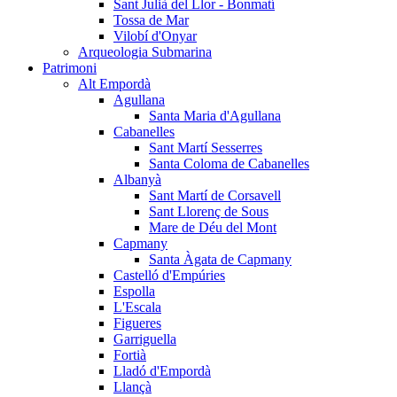
Sant Julià del Llor - Bonmatí
Tossa de Mar
Vilobí d'Onyar
Arqueologia Submarina
Patrimoni
Alt Empordà
Agullana
Santa Maria d'Agullana
Cabanelles
Sant Martí Sesserres
Santa Coloma de Cabanelles
Albanyà
Sant Martí de Corsavell
Sant Llorenç de Sous
Mare de Déu del Mont
Capmany
Santa Àgata de Capmany
Castelló d'Empúries
Espolla
L'Escala
Figueres
Garriguella
Fortià
Lladó d'Empordà
Llançà