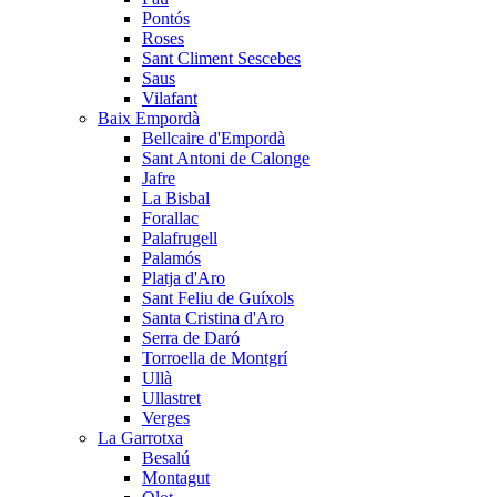
Pontós
Roses
Sant Climent Sescebes
Saus
Vilafant
Baix Empordà
Bellcaire d'Empordà
Sant Antoni de Calonge
Jafre
La Bisbal
Forallac
Palafrugell
Palamós
Platja d'Aro
Sant Feliu de Guíxols
Santa Cristina d'Aro
Serra de Daró
Torroella de Montgrí
Ullà
Ullastret
Verges
La Garrotxa
Besalú
Montagut