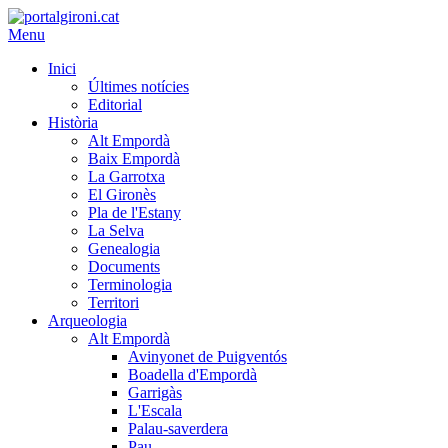
Menu
Inici
Últimes notícies
Editorial
Història
Alt Empordà
Baix Empordà
La Garrotxa
El Gironès
Pla de l'Estany
La Selva
Genealogia
Documents
Terminologia
Territori
Arqueologia
Alt Empordà
Avinyonet de Puigventós
Boadella d'Empordà
Garrigàs
L'Escala
Palau-saverdera
Pau