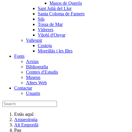
Masos de Querós
Sant Julià del Llor
Santa Coloma de Farners
Sils
Tossa de Mar
Vidreres
Vilobí d'Onyar
Vallespir
Costoja
Moreillàs i les Illes
Fonts
Arxius
Bibliografia
Centres d'Estudis
Museus
Altres Web
Contactar
Usuaris
Estàs aquí:
Arqueologia
Alt Empordà
Pau