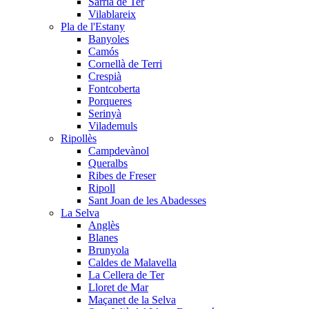
Sarrià de Ter
Vilablareix
Pla de l'Estany
Banyoles
Camós
Cornellà de Terri
Crespià
Fontcoberta
Porqueres
Serinyà
Vilademuls
Ripollès
Campdevànol
Queralbs
Ribes de Freser
Ripoll
Sant Joan de les Abadesses
La Selva
Anglès
Blanes
Brunyola
Caldes de Malavella
La Cellera de Ter
Lloret de Mar
Maçanet de la Selva