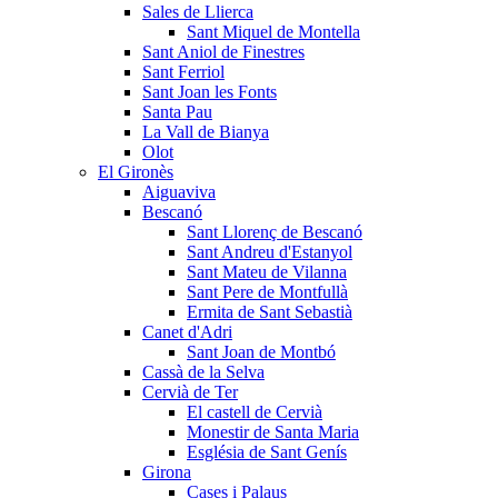
Sales de Llierca
Sant Miquel de Montella
Sant Aniol de Finestres
Sant Ferriol
Sant Joan les Fonts
Santa Pau
La Vall de Bianya
Olot
El Gironès
Aiguaviva
Bescanó
Sant Llorenç de Bescanó
Sant Andreu d'Estanyol
Sant Mateu de Vilanna
Sant Pere de Montfullà
Ermita de Sant Sebastià
Canet d'Adri
Sant Joan de Montbó
Cassà de la Selva
Cervià de Ter
El castell de Cervià
Monestir de Santa Maria
Església de Sant Genís
Girona
Cases i Palaus