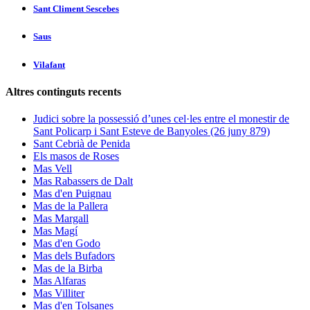
Sant Climent Sescebes
Saus
Vilafant
Altres continguts recents
Judici sobre la possessió d’unes cel·les entre el monestir de
Sant Policarp i Sant Esteve de Banyoles (26 juny 879)
Sant Cebrià de Penida
Els masos de Roses
Mas Vell
Mas Rabassers de Dalt
Mas d'en Puignau
Mas de la Pallera
Mas Margall
Mas Magí
Mas d'en Godo
Mas dels Bufadors
Mas de la Birba
Mas Alfaras
Mas Villiter
Mas d'en Tolsanes