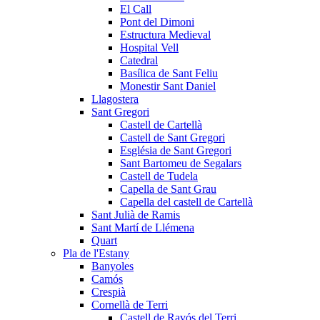
El Call
Pont del Dimoni
Estructura Medieval
Hospital Vell
Catedral
Basílica de Sant Feliu
Monestir Sant Daniel
Llagostera
Sant Gregori
Castell de Cartellà
Castell de Sant Gregori
Església de Sant Gregori
Sant Bartomeu de Segalars
Castell de Tudela
Capella de Sant Grau
Capella del castell de Cartellà
Sant Julià de Ramis
Sant Martí de Llémena
Quart
Pla de l'Estany
Banyoles
Camós
Crespià
Cornellà de Terri
Castell de Ravós del Terri