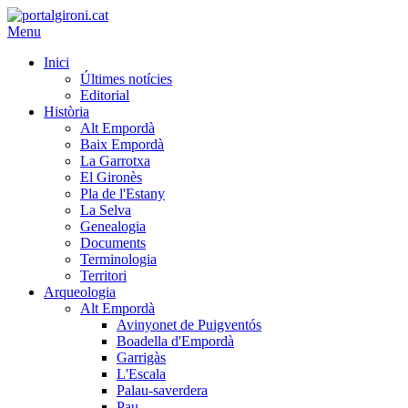
Menu
Inici
Últimes notícies
Editorial
Història
Alt Empordà
Baix Empordà
La Garrotxa
El Gironès
Pla de l'Estany
La Selva
Genealogia
Documents
Terminologia
Territori
Arqueologia
Alt Empordà
Avinyonet de Puigventós
Boadella d'Empordà
Garrigàs
L'Escala
Palau-saverdera
Pau