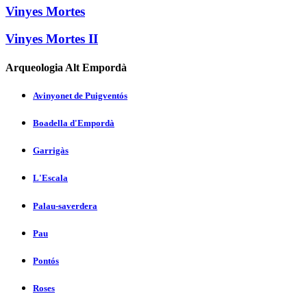
Vinyes Mortes
Vinyes Mortes II
Arqueologia Alt Empordà
Avinyonet de Puigventós
Boadella d'Empordà
Garrigàs
L'Escala
Palau-saverdera
Pau
Pontós
Roses