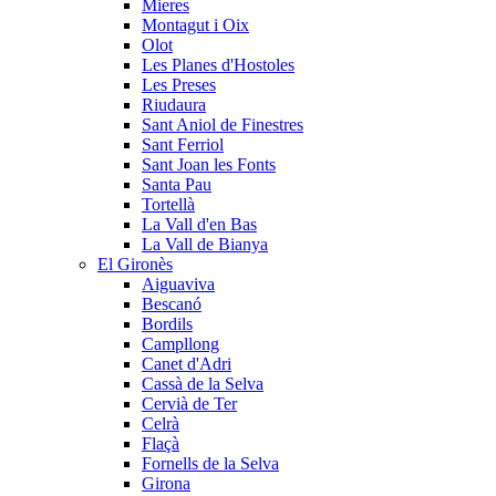
Mieres
Montagut i Oix
Olot
Les Planes d'Hostoles
Les Preses
Riudaura
Sant Aniol de Finestres
Sant Ferriol
Sant Joan les Fonts
Santa Pau
Tortellà
La Vall d'en Bas
La Vall de Bianya
El Gironès
Aiguaviva
Bescanó
Bordils
Campllong
Canet d'Adri
Cassà de la Selva
Cervià de Ter
Celrà
Flaçà
Fornells de la Selva
Girona