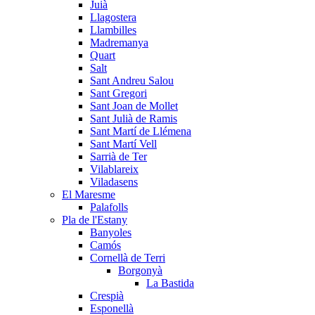
Juià
Llagostera
Llambilles
Madremanya
Quart
Salt
Sant Andreu Salou
Sant Gregori
Sant Joan de Mollet
Sant Julià de Ramis
Sant Martí de Llémena
Sant Martí Vell
Sarrià de Ter
Vilablareix
Viladasens
El Maresme
Palafolls
Pla de l'Estany
Banyoles
Camós
Cornellà de Terri
Borgonyà
La Bastida
Crespià
Esponellà