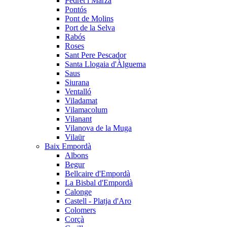
Pedret i Marzà
Pontós
Pont de Molins
Port de la Selva
Rabós
Roses
Sant Pere Pescador
Santa Llogaia d'Àlguema
Saus
Siurana
Ventalló
Viladamat
Vilamacolum
Vilanant
Vilanova de la Muga
Vilaür
Baix Empordà
Albons
Begur
Bellcaire d'Empordà
La Bisbal d'Empordà
Calonge
Castell - Platja d'Aro
Colomers
Corçà