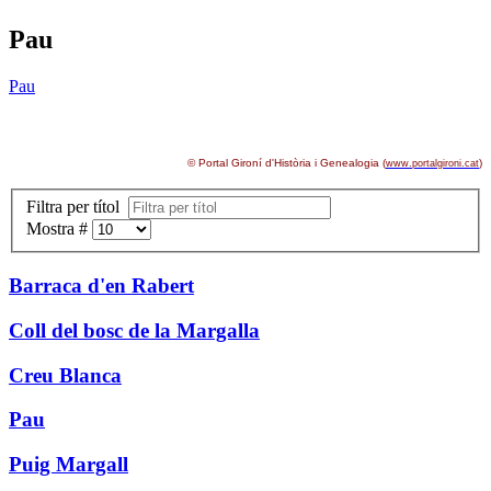
Pau
Pau
© Portal Gironí d'Història i Genealogia (
)
www.portalgironi.cat
Filtra per títol
Mostra #
Barraca d'en Rabert
Coll del bosc de la Margalla
Creu Blanca
Pau
Puig Margall