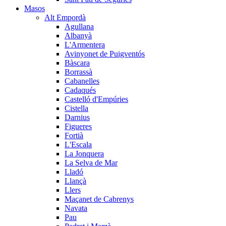
Masos
Alt Empordà
Agullana
Albanyà
L'Armentera
Avinyonet de Puigventós
Bàscara
Borrassà
Cabanelles
Cadaqués
Castelló d'Empúries
Cistella
Darnius
Figueres
Fortià
L'Escala
La Jonquera
La Selva de Mar
Lladó
Llançà
Llers
Maçanet de Cabrenys
Navata
Pau