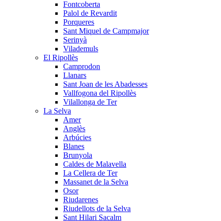
Fontcoberta
Palol de Revardit
Porqueres
Sant Miquel de Campmajor
Serinyà
Vilademuls
El Ripollès
Camprodon
Llanars
Sant Joan de les Abadesses
Vallfogona del Ripollès
Vilallonga de Ter
La Selva
Amer
Anglès
Arbúcies
Blanes
Brunyola
Caldes de Malavella
La Cellera de Ter
Massanet de la Selva
Osor
Riudarenes
Riudellots de la Selva
Sant Hilari Sacalm