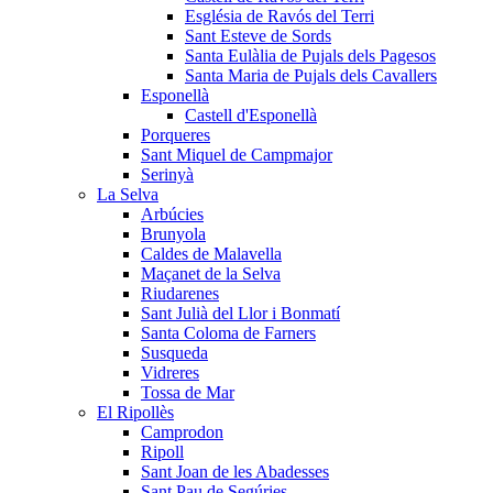
Església de Ravós del Terri
Sant Esteve de Sords
Santa Eulàlia de Pujals dels Pagesos
Santa Maria de Pujals dels Cavallers
Esponellà
Castell d'Esponellà
Porqueres
Sant Miquel de Campmajor
Serinyà
La Selva
Arbúcies
Brunyola
Caldes de Malavella
Maçanet de la Selva
Riudarenes
Sant Julià del Llor i Bonmatí
Santa Coloma de Farners
Susqueda
Vidreres
Tossa de Mar
El Ripollès
Camprodon
Ripoll
Sant Joan de les Abadesses
Sant Pau de Segúries