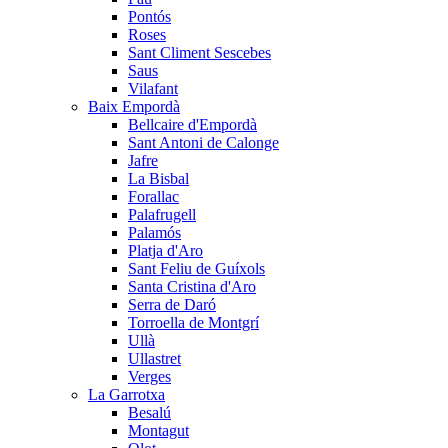
Pontós
Roses
Sant Climent Sescebes
Saus
Vilafant
Baix Empordà
Bellcaire d'Empordà
Sant Antoni de Calonge
Jafre
La Bisbal
Forallac
Palafrugell
Palamós
Platja d'Aro
Sant Feliu de Guíxols
Santa Cristina d'Aro
Serra de Daró
Torroella de Montgrí
Ullà
Ullastret
Verges
La Garrotxa
Besalú
Montagut