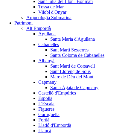
Sant Julià del Llor - Bonmatí
Tossa de Mar
Vilobí d'Onyar
Arqueologia Submarina
Patrimoni
Alt Empordà
Agullana
Santa Maria d'Agullana
Cabanelles
Sant Martí Sesserres
Santa Coloma de Cabanelles
Albanyà
Sant Martí de Corsavell
Sant Llorenç de Sous
Mare de Déu del Mont
Capmany
Santa Àgata de Capmany
Castelló d'Empúries
Espolla
L'Escala
Figueres
Garriguella
Fortià
Lladó d'Empordà
Llançà