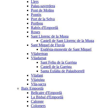
Llers
Palau-saverdera
Pont de Molins
Pontós
Port de la Selva
Portbou
Rabós d'Empordà
Roses
Sant Llorenç de la Muga
Castell de Sant Llorenç de la Muga
Sant Miquel de Fluvià
Església-monestir de Sant Miquel
Vilabertran
Viladamat
Sant Feliu de la Garriga
Castell de la Garriga
Santa Eulàlia de Palauborrell
Vilafant
Vilajuïga
Vila-sacra
Baix Empordà
Bellcaire d'Empordà
La Bisbal d'Empordà
Calonge
Colomers