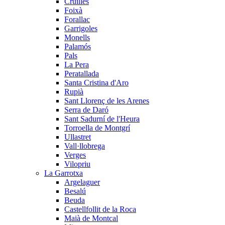
Cruïlles
Foixà
Forallac
Garrigoles
Monells
Palamós
Pals
La Pera
Peratallada
Santa Cristina d'Aro
Rupià
Sant Llorenç de les Arenes
Serra de Daró
Sant Sadurní de l'Heura
Torroella de Montgrí
Ullastret
Vall·llobrega
Verges
Vilopriu
La Garrotxa
Argelaguer
Besalú
Beuda
Castellfollit de la Roca
Maià de Montcal