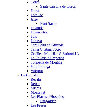
Corçà
Santa Cristina de Corçà
Foixà
Forallac
Jafre
Font Santa
Palamós
Palau-sator
Pals
Parlavà
Sant Feliu de Guíxols
Santa Cristina d'Aro
Cruïlles, Monells i S.Sadurní H.
La Tallada d'Empordà
Torroella de Montgrí
Vall-llobrega
Vilopriu
La Garrotxa
Besalú
Beuda
Mieres
Montagut
Les Planes d'Hostoles
Puig-alder
Les Preses