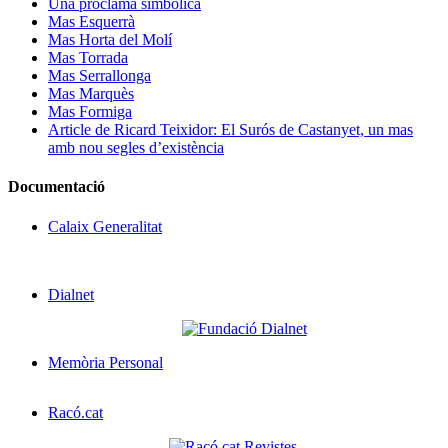
Una proclama simbòlica
Mas Esquerrà
Mas Horta del Molí
Mas Torrada
Mas Serrallonga
Mas Marquès
Mas Formiga
Article de Ricard Teixidor: El Surós de Castanyet, un mas
amb nou segles d’existència
Documentació
Calaix Generalitat
Dialnet
Memòria Personal
Racó.cat