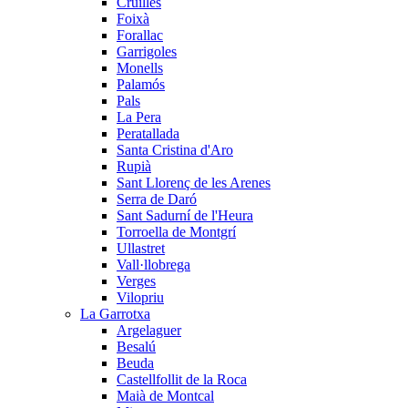
Cruïlles
Foixà
Forallac
Garrigoles
Monells
Palamós
Pals
La Pera
Peratallada
Santa Cristina d'Aro
Rupià
Sant Llorenç de les Arenes
Serra de Daró
Sant Sadurní de l'Heura
Torroella de Montgrí
Ullastret
Vall·llobrega
Verges
Vilopriu
La Garrotxa
Argelaguer
Besalú
Beuda
Castellfollit de la Roca
Maià de Montcal