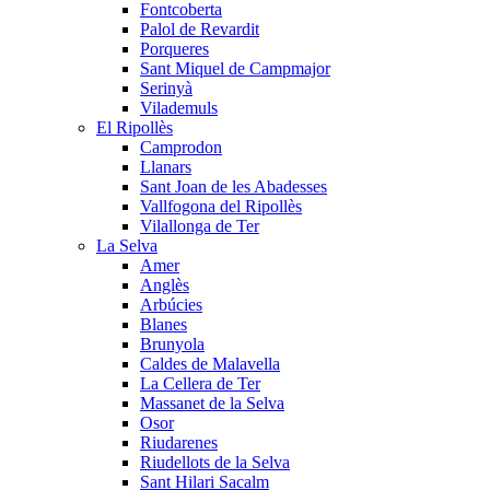
Fontcoberta
Palol de Revardit
Porqueres
Sant Miquel de Campmajor
Serinyà
Vilademuls
El Ripollès
Camprodon
Llanars
Sant Joan de les Abadesses
Vallfogona del Ripollès
Vilallonga de Ter
La Selva
Amer
Anglès
Arbúcies
Blanes
Brunyola
Caldes de Malavella
La Cellera de Ter
Massanet de la Selva
Osor
Riudarenes
Riudellots de la Selva
Sant Hilari Sacalm