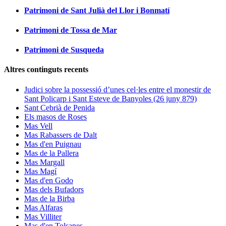
Patrimoni de Sant Julià del Llor i Bonmatí
Patrimoni de Tossa de Mar
Patrimoni de Susqueda
Altres continguts recents
Judici sobre la possessió d’unes cel·les entre el monestir de
Sant Policarp i Sant Esteve de Banyoles (26 juny 879)
Sant Cebrià de Penida
Els masos de Roses
Mas Vell
Mas Rabassers de Dalt
Mas d'en Puignau
Mas de la Pallera
Mas Margall
Mas Magí
Mas d'en Godo
Mas dels Bufadors
Mas de la Birba
Mas Alfaras
Mas Villiter
Mas d'en Tolsanes