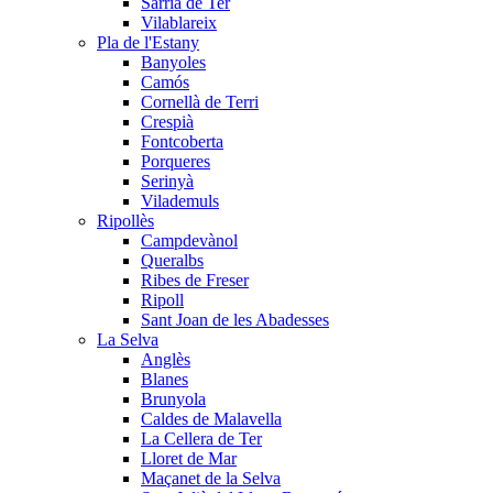
Sarrià de Ter
Vilablareix
Pla de l'Estany
Banyoles
Camós
Cornellà de Terri
Crespià
Fontcoberta
Porqueres
Serinyà
Vilademuls
Ripollès
Campdevànol
Queralbs
Ribes de Freser
Ripoll
Sant Joan de les Abadesses
La Selva
Anglès
Blanes
Brunyola
Caldes de Malavella
La Cellera de Ter
Lloret de Mar
Maçanet de la Selva