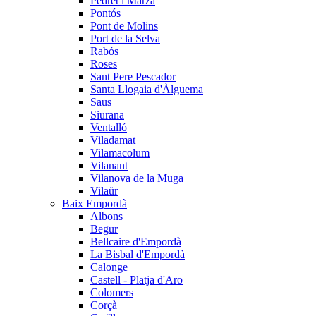
Pedret i Marzà
Pontós
Pont de Molins
Port de la Selva
Rabós
Roses
Sant Pere Pescador
Santa Llogaia d'Àlguema
Saus
Siurana
Ventalló
Viladamat
Vilamacolum
Vilanant
Vilanova de la Muga
Vilaür
Baix Empordà
Albons
Begur
Bellcaire d'Empordà
La Bisbal d'Empordà
Calonge
Castell - Platja d'Aro
Colomers
Corçà