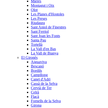
Mieres
Montagut i Oix
Olot
Les Planes d'Hostoles
Les Preses
Riudaura
Sant Aniol de Finestres
Sant Ferriol
Sant Joan les Fonts
Santa Pau
Tortellà
La Vall d'en Bas
La Vall de Bianya
El Gironès
Aiguaviva
Bescanó
Bordils
Campllong
Canet d'Adri
Cassà de la Selva
Cervià de Ter
Celrà
Flaçà
Fornells de la Selva
Girona