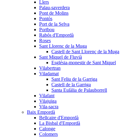
Llers
Palau-saverdera
Pont de Molins
Pontós
Port de la Selva
Portbou
Rabós d'Empordà
Roses
Sant Llorenç de la Muga
Castell de Sant Llorenç de la Muga
Sant Miquel de Fluvià
Església-monestir de Sant Miquel
Vilabertran
Viladamat
Sant Feliu de la Garriga
Castell de la Garriga
Santa Eulàlia de Palauborrell
Vilafant
Vilajuïga
Vila-sacra
Baix Empordà
Bellcaire d'Empordà
La Bisbal d'Empordà
Calonge
Colomers