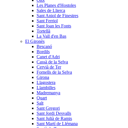
Olot
Les Planes d'Hostoles
Sales de Llierca
Sant Aniol de Finestres
Sant Ferriol
Sant Joan les Fonts
Tortellà
La Vall d'en Bas
El Gironès
Bescanó
Bordils
Canet d'Adri
Cassà de la Selva
Cervià de Ter
Fornells de la Selva
Girona
Llagostera
Llambilles
Madremanya
Quart
Salt
Sant Gregori
Sant Jordi Desvalls
Sant Julià de Ramis
Sant Martí de Llémana