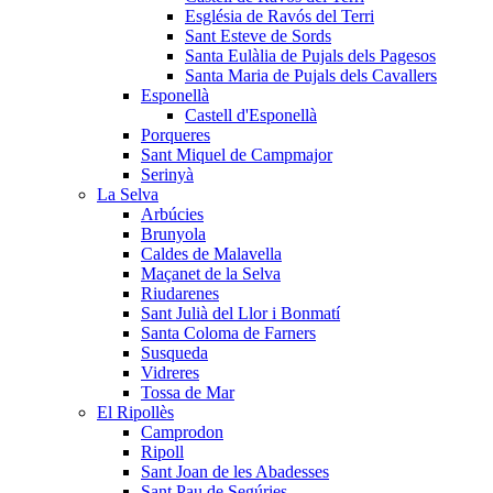
Església de Ravós del Terri
Sant Esteve de Sords
Santa Eulàlia de Pujals dels Pagesos
Santa Maria de Pujals dels Cavallers
Esponellà
Castell d'Esponellà
Porqueres
Sant Miquel de Campmajor
Serinyà
La Selva
Arbúcies
Brunyola
Caldes de Malavella
Maçanet de la Selva
Riudarenes
Sant Julià del Llor i Bonmatí
Santa Coloma de Farners
Susqueda
Vidreres
Tossa de Mar
El Ripollès
Camprodon
Ripoll
Sant Joan de les Abadesses
Sant Pau de Segúries