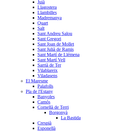
Juià
Llagostera
Llambilles
Madremanya
Quart
Salt
Sant Andreu Salou
Sant Gregori
Sant Joan de Mollet
Sant Julià de Ramis
Sant Martí de Llémena
Sant Martí Vell
Sarrià de Ter
Vilablareix
Viladasens
El Maresme
Palafolls
Pla de l'Estany
Banyoles
Camós
Cornellà de Terri
Borgonyà
La Bastida
Crespià
Esponellà