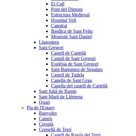
El Call
Pont del Dimoni
Estructura Medieval
Hospital Vell
Catedral
Basílica de Sant Feliu
Monestir Sant Daniel
Llagostera
Sant Gregori
Castell de Cartellà
Castell de Sant Gregori
Església de Sant Gregori
Sant Bartomeu de Segalars
Castell de Tudela
Capella de Sant Grau
Capella del castell de Cartellà
Sant Julià de Ramis
Sant Martí de Llémena
Quart
Pla de l'Estany
Banyoles
Camós
Crespià
Cornellà de Terri
Castell de Ravós del Terri