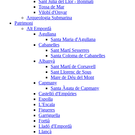
Sant Julià del Llor - Bonmatí
Tossa de Mar
Vilobí d'Onyar
Arqueologia Submarina
Patrimoni
Alt Empordà
Agullana
Santa Maria d'Agullana
Cabanelles
Sant Martí Sesserres
Santa Coloma de Cabanelles
Albanyà
Sant Martí de Corsavell
Sant Llorenç de Sous
Mare de Déu del Mont
Capmany
Santa Àgata de Capmany
Castelló d'Empúries
Espolla
L'Escala
Figueres
Garriguella
Fortià
Lladó d'Empordà
Llançà