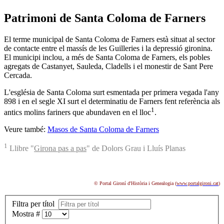
Patrimoni de Santa Coloma de Farners
El terme municipal de Santa Coloma de Farners està situat al sector
de contacte entre el massís de les Guilleries i la depressió gironina.
El municipi inclou, a més de Santa Coloma de Farners, els pobles
agregats de Castanyet, Sauleda, Cladells i el monestir de Sant Pere
Cercada.
L'església de Santa Coloma surt esmentada per primera vegada l'any
898 i en el segle XI surt el determinatiu de Farners fent referència als
1
antics molins fariners que abundaven en el lloc
.
Veure també:
Masos de Santa Coloma de Farners
1
Llibre "
Girona pas a pas
" de Dolors Grau i Lluís Planas
© Portal Gironí d'Història i Genealogia (
www.portalgironi.cat
)
Filtra per títol
Mostra #