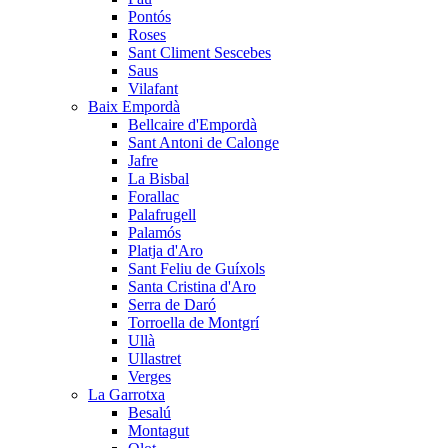
Pontós
Roses
Sant Climent Sescebes
Saus
Vilafant
Baix Empordà
Bellcaire d'Empordà
Sant Antoni de Calonge
Jafre
La Bisbal
Forallac
Palafrugell
Palamós
Platja d'Aro
Sant Feliu de Guíxols
Santa Cristina d'Aro
Serra de Daró
Torroella de Montgrí
Ullà
Ullastret
Verges
La Garrotxa
Besalú
Montagut