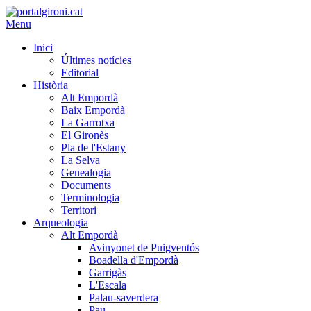
Menu
Inici
Últimes notícies
Editorial
Història
Alt Empordà
Baix Empordà
La Garrotxa
El Gironès
Pla de l'Estany
La Selva
Genealogia
Documents
Terminologia
Territori
Arqueologia
Alt Empordà
Avinyonet de Puigventós
Boadella d'Empordà
Garrigàs
L'Escala
Palau-saverdera
Pau