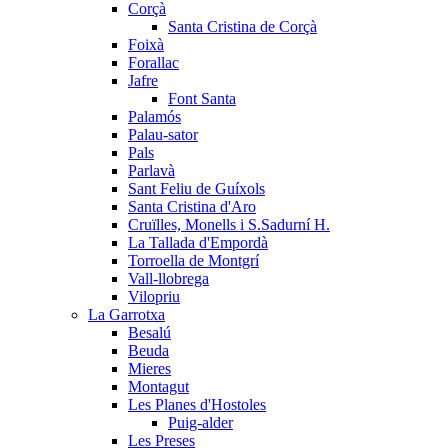
Corçà
Santa Cristina de Corçà
Foixà
Forallac
Jafre
Font Santa
Palamós
Palau-sator
Pals
Parlavà
Sant Feliu de Guíxols
Santa Cristina d'Aro
Cruïlles, Monells i S.Sadurní H.
La Tallada d'Empordà
Torroella de Montgrí
Vall-llobrega
Vilopriu
La Garrotxa
Besalú
Beuda
Mieres
Montagut
Les Planes d'Hostoles
Puig-alder
Les Preses