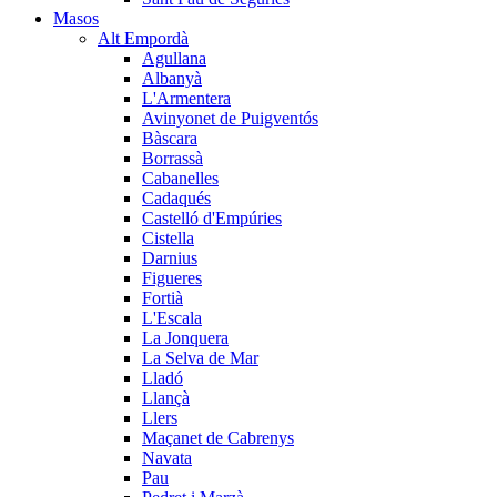
Masos
Alt Empordà
Agullana
Albanyà
L'Armentera
Avinyonet de Puigventós
Bàscara
Borrassà
Cabanelles
Cadaqués
Castelló d'Empúries
Cistella
Darnius
Figueres
Fortià
L'Escala
La Jonquera
La Selva de Mar
Lladó
Llançà
Llers
Maçanet de Cabrenys
Navata
Pau