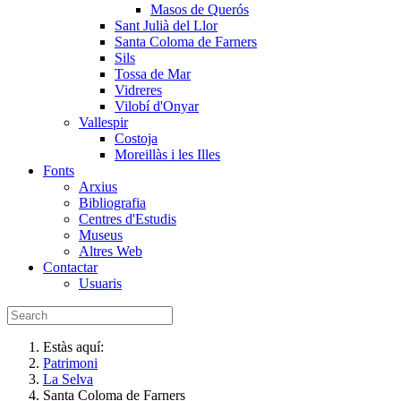
Masos de Querós
Sant Julià del Llor
Santa Coloma de Farners
Sils
Tossa de Mar
Vidreres
Vilobí d'Onyar
Vallespir
Costoja
Moreillàs i les Illes
Fonts
Arxius
Bibliografia
Centres d'Estudis
Museus
Altres Web
Contactar
Usuaris
Estàs aquí:
Patrimoni
La Selva
Santa Coloma de Farners