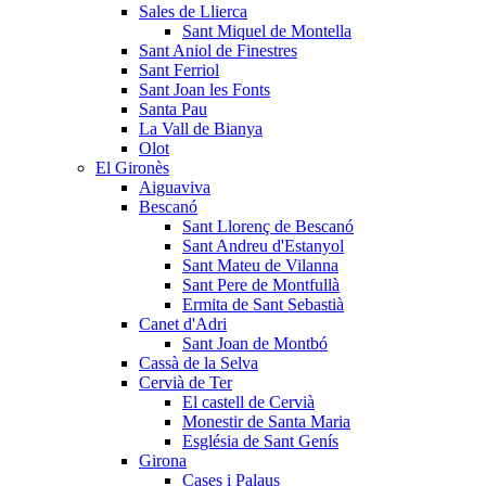
Sales de Llierca
Sant Miquel de Montella
Sant Aniol de Finestres
Sant Ferriol
Sant Joan les Fonts
Santa Pau
La Vall de Bianya
Olot
El Gironès
Aiguaviva
Bescanó
Sant Llorenç de Bescanó
Sant Andreu d'Estanyol
Sant Mateu de Vilanna
Sant Pere de Montfullà
Ermita de Sant Sebastià
Canet d'Adri
Sant Joan de Montbó
Cassà de la Selva
Cervià de Ter
El castell de Cervià
Monestir de Santa Maria
Església de Sant Genís
Girona
Cases i Palaus