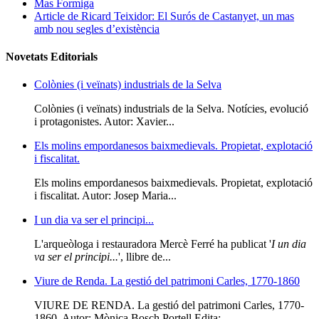
Mas Formiga
Article de Ricard Teixidor: El Surós de Castanyet, un mas
amb nou segles d’existència
Novetats Editorials
Colònies (i veïnats) industrials de la Selva
Colònies (i veïnats) industrials de la Selva. Notícies, evolució
i protagonistes. Autor: Xavier...
Els molins empordanesos baixmedievals. Propietat, explotació
i fiscalitat.
Els molins empordanesos baixmedievals. Propietat, explotació
i fiscalitat. Autor: Josep Maria...
I un dia va ser el principi...
L'arqueòloga i restauradora Mercè Ferré ha publicat '
I un dia
va ser el principi...
', llibre de...
Viure de Renda. La gestió del patrimoni Carles, 1770-1860
VIURE DE RENDA. La gestió del patrimoni Carles, 1770-
1860. Autor: Mònica Bosch Portell Edita:...