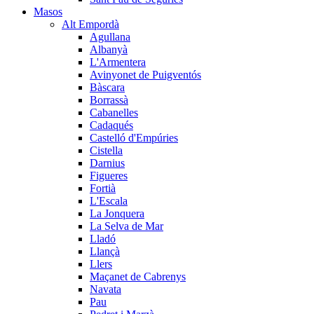
Masos
Alt Empordà
Agullana
Albanyà
L'Armentera
Avinyonet de Puigventós
Bàscara
Borrassà
Cabanelles
Cadaqués
Castelló d'Empúries
Cistella
Darnius
Figueres
Fortià
L'Escala
La Jonquera
La Selva de Mar
Lladó
Llançà
Llers
Maçanet de Cabrenys
Navata
Pau