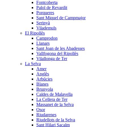
Fontcoberta
Palol de Revardit
Porqueres
Sant Miquel de Campmajor
Serinyà
Vilademuls
El Ripollès
Camprodon
Llanars
Sant Joan de les Abadesses
Vallfogona del Ripollès
Vilallonga de Ter
La Selva
Amer
Anglès
Arbúcies
Blanes
Brunyola
Caldes de Malavella
La Cellera de Ter
Massanet de la Selva
Osor
Riudarenes
Riudellots de la Selva
Sant Hilari Sacalm