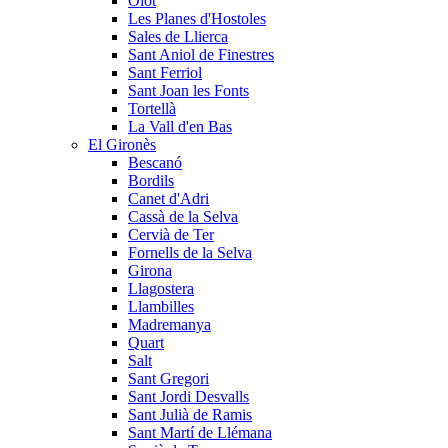
Olot
Les Planes d'Hostoles
Sales de Llierca
Sant Aniol de Finestres
Sant Ferriol
Sant Joan les Fonts
Tortellà
La Vall d'en Bas
El Gironès
Bescanó
Bordils
Canet d'Adri
Cassà de la Selva
Cervià de Ter
Fornells de la Selva
Girona
Llagostera
Llambilles
Madremanya
Quart
Salt
Sant Gregori
Sant Jordi Desvalls
Sant Julià de Ramis
Sant Martí de Llémana