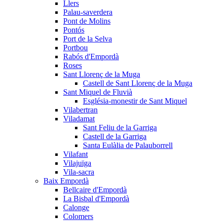
Llers
Palau-saverdera
Pont de Molins
Pontós
Port de la Selva
Portbou
Rabós d'Empordà
Roses
Sant Llorenç de la Muga
Castell de Sant Llorenç de la Muga
Sant Miquel de Fluvià
Església-monestir de Sant Miquel
Vilabertran
Viladamat
Sant Feliu de la Garriga
Castell de la Garriga
Santa Eulàlia de Palauborrell
Vilafant
Vilajuïga
Vila-sacra
Baix Empordà
Bellcaire d'Empordà
La Bisbal d'Empordà
Calonge
Colomers