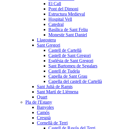
El Call
Pont del Dimoni
Estructura Medieval
Hospital Vell
Catedral
Basílica de Sant Feliu
Monestir Sant Daniel
Llagostera
Sant Gregori
Castell de Cartellà
Castell de Sant Gregori
Església de Sant Gregori
Sant Bartomeu de Segalars
Castell de Tudela
Capella de Sant Grau
Capella del castell de Cartellà
Sant Julià de Ramis
Sant Martí de Llémena
Quart
Pla de l'Estany
Banyoles
Camós
Crespià
Cornellà de Terri
Castell de Ravós del Terri