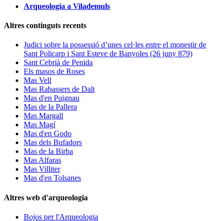
Arqueologia a Vilademuls
Altres continguts recents
Judici sobre la possessió d’unes cel·les entre el monestir de
Sant Policarp i Sant Esteve de Banyoles (26 juny 879)
Sant Cebrià de Penida
Els masos de Roses
Mas Vell
Mas Rabassers de Dalt
Mas d'en Puignau
Mas de la Pallera
Mas Margall
Mas Magí
Mas d'en Godo
Mas dels Bufadors
Mas de la Birba
Mas Alfaras
Mas Villiter
Mas d'en Tolsanes
Altres web d'arqueologia
Bojos per l'Arqueologia