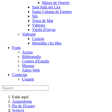
Masos de Querós
Sant Julià del Llor
Santa Coloma de Farners
Sils
Tossa de Mar
Vidreres
Vilobí d'Onyar
Vallespir
Costoja
Moreillàs i les Illes
Fonts
Arxius
Bibliografia
Centres d'Estudis
Museus
Altres Web
Contactar
Usuaris
Estàs aquí:
Arqueologia
Pla de l'Estany
Serinyà