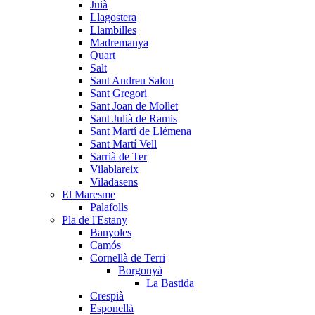
Juià
Llagostera
Llambilles
Madremanya
Quart
Salt
Sant Andreu Salou
Sant Gregori
Sant Joan de Mollet
Sant Julià de Ramis
Sant Martí de Llémena
Sant Martí Vell
Sarrià de Ter
Vilablareix
Viladasens
El Maresme
Palafolls
Pla de l'Estany
Banyoles
Camós
Cornellà de Terri
Borgonyà
La Bastida
Crespià
Esponellà