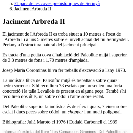
El parc de les coves prehistòriques de Serinyà
Jaciment Arbreda II
Jaciment Arbreda II
El jaciment de l'Arbreda II es troba situat a 10 metres a l'oest de
l'Arbreda I i a uns 5 metres sobre el nivell actual del riu Serinyadell.
Pertany a l'estructura natural del jaciment principal.
Es tracta d'una petita cova d'habitació del Paleolític mitjà i superior,
de 3,3 metres de fons i 1,70 metres d'amplada.
Josep Maria Corominas hi va fer treballs d'excavació a l'any 1973.
La indústria lítica del Paleolític mitjà és treballada sobre quars i
pedra sorrenca. S'hi recolliren 33 esclats que presenten una forta
concreció i la talla Levallois és present en alguna peça. També s'hi
recolliren dos útils, un sobre còdol i l'altre sobre esclat.
Del Paleolític superior la indústria és de sílex i quars, 7 eines sobre
esclat i dues peces sobre còdol, un
chopper
i un nucli poligonal.
Bibliografia: Julià Maroto el 1976 i Eudald Carbonell el 1989
Informació extreta del llibre "Les Comarques Gironines. Del Paleolític als