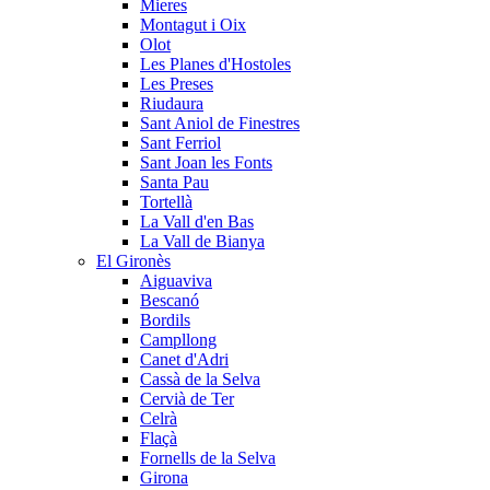
Mieres
Montagut i Oix
Olot
Les Planes d'Hostoles
Les Preses
Riudaura
Sant Aniol de Finestres
Sant Ferriol
Sant Joan les Fonts
Santa Pau
Tortellà
La Vall d'en Bas
La Vall de Bianya
El Gironès
Aiguaviva
Bescanó
Bordils
Campllong
Canet d'Adri
Cassà de la Selva
Cervià de Ter
Celrà
Flaçà
Fornells de la Selva
Girona