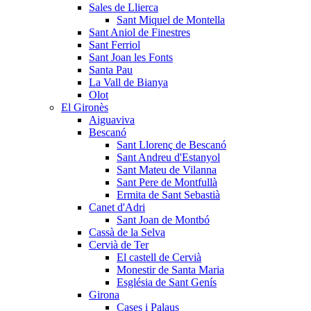
Sales de Llierca
Sant Miquel de Montella
Sant Aniol de Finestres
Sant Ferriol
Sant Joan les Fonts
Santa Pau
La Vall de Bianya
Olot
El Gironès
Aiguaviva
Bescanó
Sant Llorenç de Bescanó
Sant Andreu d'Estanyol
Sant Mateu de Vilanna
Sant Pere de Montfullà
Ermita de Sant Sebastià
Canet d'Adri
Sant Joan de Montbó
Cassà de la Selva
Cervià de Ter
El castell de Cervià
Monestir de Santa Maria
Església de Sant Genís
Girona
Cases i Palaus