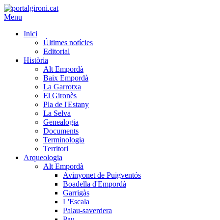
Menu
Inici
Últimes notícies
Editorial
Història
Alt Empordà
Baix Empordà
La Garrotxa
El Gironès
Pla de l'Estany
La Selva
Genealogia
Documents
Terminologia
Territori
Arqueologia
Alt Empordà
Avinyonet de Puigventós
Boadella d'Empordà
Garrigàs
L'Escala
Palau-saverdera
Pau