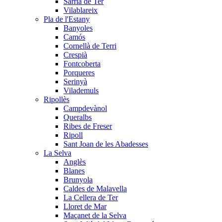
Sarrià de Ter
Vilablareix
Pla de l'Estany
Banyoles
Camós
Cornellà de Terri
Crespià
Fontcoberta
Porqueres
Serinyà
Vilademuls
Ripollès
Campdevànol
Queralbs
Ribes de Freser
Ripoll
Sant Joan de les Abadesses
La Selva
Anglès
Blanes
Brunyola
Caldes de Malavella
La Cellera de Ter
Lloret de Mar
Maçanet de la Selva