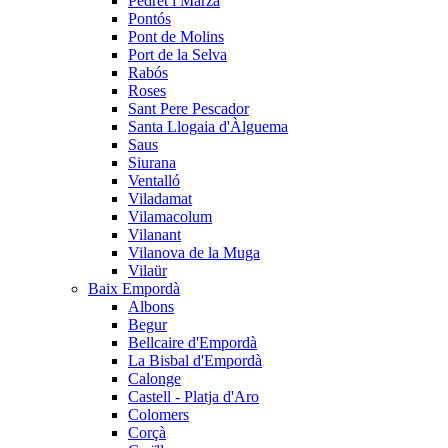
Pedret i Marzà
Pontós
Pont de Molins
Port de la Selva
Rabós
Roses
Sant Pere Pescador
Santa Llogaia d'Àlguema
Saus
Siurana
Ventalló
Viladamat
Vilamacolum
Vilanant
Vilanova de la Muga
Vilaür
Baix Empordà
Albons
Begur
Bellcaire d'Empordà
La Bisbal d'Empordà
Calonge
Castell - Platja d'Aro
Colomers
Corçà