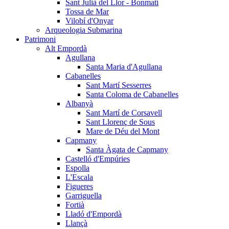
Sant Julià del Llor - Bonmatí
Tossa de Mar
Vilobí d'Onyar
Arqueologia Submarina
Patrimoni
Alt Empordà
Agullana
Santa Maria d'Agullana
Cabanelles
Sant Martí Sesserres
Santa Coloma de Cabanelles
Albanyà
Sant Martí de Corsavell
Sant Llorenç de Sous
Mare de Déu del Mont
Capmany
Santa Àgata de Capmany
Castelló d'Empúries
Espolla
L'Escala
Figueres
Garriguella
Fortià
Lladó d'Empordà
Llançà