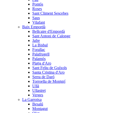
Pontós
Roses
Sant Climent Sescebes
Saus
Vilafant
Baix Empordà
Bellcaire d'Empordà
Sant Antoni de Calonge
Jafre
La Bisbal
Forallac
Palafrugell
Palamós
Platja d'Aro
Sant Feliu de Guíxols
Santa Cristina d'Aro
Serra de Daró
Torroella de Montgrí
Ullà
Ullastret
Verges
La Garrotxa
Besalú
Montagut