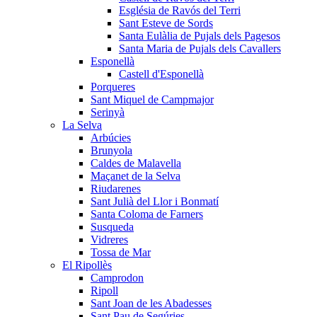
Església de Ravós del Terri
Sant Esteve de Sords
Santa Eulàlia de Pujals dels Pagesos
Santa Maria de Pujals dels Cavallers
Esponellà
Castell d'Esponellà
Porqueres
Sant Miquel de Campmajor
Serinyà
La Selva
Arbúcies
Brunyola
Caldes de Malavella
Maçanet de la Selva
Riudarenes
Sant Julià del Llor i Bonmatí
Santa Coloma de Farners
Susqueda
Vidreres
Tossa de Mar
El Ripollès
Camprodon
Ripoll
Sant Joan de les Abadesses
Sant Pau de Segúries