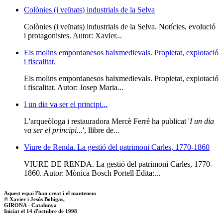
Colònies (i veïnats) industrials de la Selva
Colònies (i veïnats) industrials de la Selva. Notícies, evolució
i protagonistes. Autor: Xavier...
Els molins empordanesos baixmedievals. Propietat, explotació
i fiscalitat.
Els molins empordanesos baixmedievals. Propietat, explotació
i fiscalitat. Autor: Josep Maria...
I un dia va ser el principi...
L'arqueòloga i restauradora Mercè Ferré ha publicat '
I un dia
va ser el principi...
', llibre de...
Viure de Renda. La gestió del patrimoni Carles, 1770-1860
VIURE DE RENDA. La gestió del patrimoni Carles, 1770-
1860. Autor: Mònica Bosch Portell Edita:...
Aquest espai l'han creat i el mantenen:
© Xavier i Jesús Bohigas,
GIRONA - Catalunya
Iniciat el 14 d'octubre de 1998