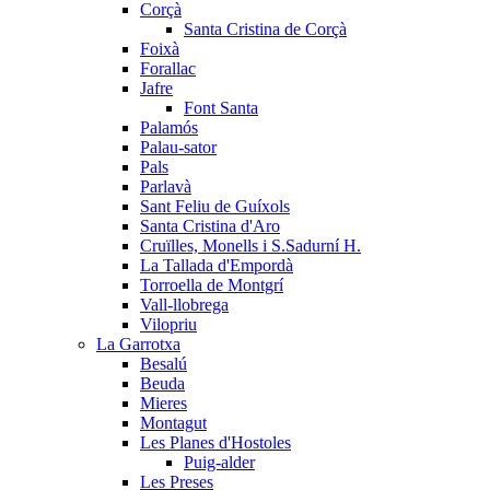
Corçà
Santa Cristina de Corçà
Foixà
Forallac
Jafre
Font Santa
Palamós
Palau-sator
Pals
Parlavà
Sant Feliu de Guíxols
Santa Cristina d'Aro
Cruïlles, Monells i S.Sadurní H.
La Tallada d'Empordà
Torroella de Montgrí
Vall-llobrega
Vilopriu
La Garrotxa
Besalú
Beuda
Mieres
Montagut
Les Planes d'Hostoles
Puig-alder
Les Preses