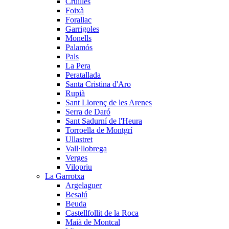
Cruïlles
Foixà
Forallac
Garrigoles
Monells
Palamós
Pals
La Pera
Peratallada
Santa Cristina d'Aro
Rupià
Sant Llorenç de les Arenes
Serra de Daró
Sant Sadurní de l'Heura
Torroella de Montgrí
Ullastret
Vall·llobrega
Verges
Vilopriu
La Garrotxa
Argelaguer
Besalú
Beuda
Castellfollit de la Roca
Maià de Montcal