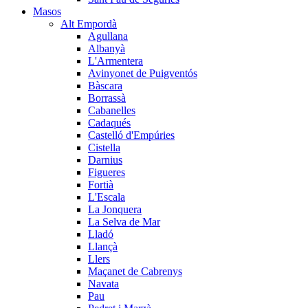
Masos
Alt Empordà
Agullana
Albanyà
L'Armentera
Avinyonet de Puigventós
Bàscara
Borrassà
Cabanelles
Cadaqués
Castelló d'Empúries
Cistella
Darnius
Figueres
Fortià
L'Escala
La Jonquera
La Selva de Mar
Lladó
Llançà
Llers
Maçanet de Cabrenys
Navata
Pau