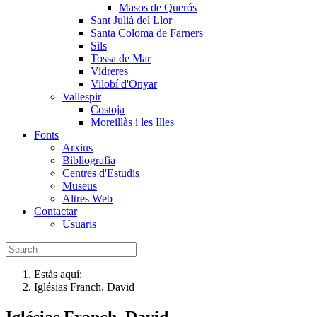
Masos de Querós
Sant Julià del Llor
Santa Coloma de Farners
Sils
Tossa de Mar
Vidreres
Vilobí d'Onyar
Vallespir
Costoja
Moreillàs i les Illes
Fonts
Arxius
Bibliografia
Centres d'Estudis
Museus
Altres Web
Contactar
Usuaris
Estàs aquí:
Iglésias Franch, David
Iglésias Franch, David