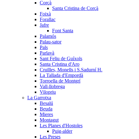
Corçà
Santa Cristina de Corçà
Foixà
Forallac
Jafre
Font Santa
Palamós
Palau-sator
Pals
Parlavà
Sant Feliu de Guíxols
Santa Cristina d'Aro
Cruïlles, Monells i S.Sadurní H.
La Tallada d'Empordà
Torroella de Montgrí
Vall-llobrega
Vilopriu
La Garrotxa
Besalú
Beuda
Mieres
Montagut
Les Planes d'Hostoles
Puig-alder
Les Preses