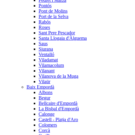
Pedret i Marzà
Pontós
Pont de Molins
Port de la Selva
Rabós
Roses
Sant Pere Pescador
Santa Llogaia d'Àlguema
Saus
Siurana
Ventalló
Viladamat
Vilamacolum
Vilanant
Vilanova de la Muga
Vilaür
Baix Empordà
Albons
Begur
Bellcaire d'Empordà
La Bisbal d'Empordà
Calonge
Castell - Platja d'Aro
Colomers
Corçà