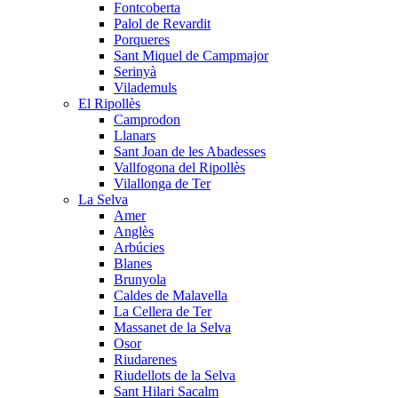
Fontcoberta
Palol de Revardit
Porqueres
Sant Miquel de Campmajor
Serinyà
Vilademuls
El Ripollès
Camprodon
Llanars
Sant Joan de les Abadesses
Vallfogona del Ripollès
Vilallonga de Ter
La Selva
Amer
Anglès
Arbúcies
Blanes
Brunyola
Caldes de Malavella
La Cellera de Ter
Massanet de la Selva
Osor
Riudarenes
Riudellots de la Selva
Sant Hilari Sacalm