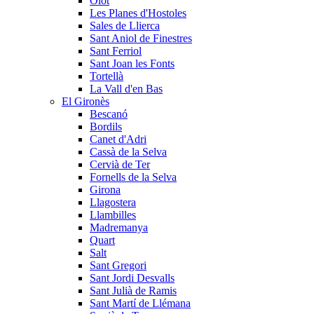
Olot
Les Planes d'Hostoles
Sales de Llierca
Sant Aniol de Finestres
Sant Ferriol
Sant Joan les Fonts
Tortellà
La Vall d'en Bas
El Gironès
Bescanó
Bordils
Canet d'Adri
Cassà de la Selva
Cervià de Ter
Fornells de la Selva
Girona
Llagostera
Llambilles
Madremanya
Quart
Salt
Sant Gregori
Sant Jordi Desvalls
Sant Julià de Ramis
Sant Martí de Llémana