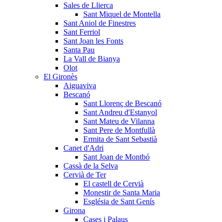
Sales de Llierca
Sant Miquel de Montella
Sant Aniol de Finestres
Sant Ferriol
Sant Joan les Fonts
Santa Pau
La Vall de Bianya
Olot
El Gironès
Aiguaviva
Bescanó
Sant Llorenç de Bescanó
Sant Andreu d'Estanyol
Sant Mateu de Vilanna
Sant Pere de Montfullà
Ermita de Sant Sebastià
Canet d'Adri
Sant Joan de Montbó
Cassà de la Selva
Cervià de Ter
El castell de Cervià
Monestir de Santa Maria
Església de Sant Genís
Girona
Cases i Palaus