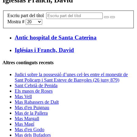
Escriu part del títol
Mostra #
Antic hospital de Santa Caterina
Iglésias i Franch, David
Altres continguts recents
Judici sobre la possessió d’unes cel·les entre el monestir de
Sant Policarp i Sant Esteve de Banyoles (26 juny 879)
Sant Cebrià de Penida
Els masos de Roses
Mas Vell
Mas Rabassers de Dalt
Mas d'en Puignau
Mas de la Pallera
Mas Margall
Mas Magí
Mas d'en Godo
Mas dels Bufadors