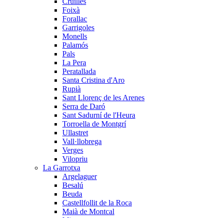
Cruïlles
Foixà
Forallac
Garrigoles
Monells
Palamós
Pals
La Pera
Peratallada
Santa Cristina d'Aro
Rupià
Sant Llorenç de les Arenes
Serra de Daró
Sant Sadurní de l'Heura
Torroella de Montgrí
Ullastret
Vall·llobrega
Verges
Vilopriu
La Garrotxa
Argelaguer
Besalú
Beuda
Castellfollit de la Roca
Maià de Montcal