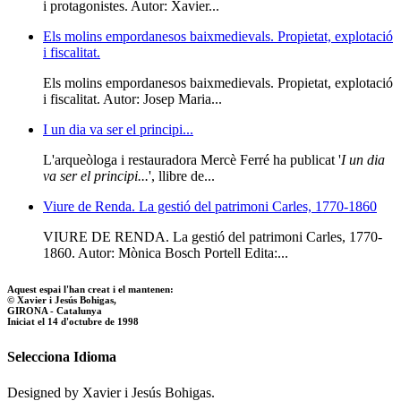
i protagonistes. Autor: Xavier...
Els molins empordanesos baixmedievals. Propietat, explotació
i fiscalitat.
Els molins empordanesos baixmedievals. Propietat, explotació
i fiscalitat. Autor: Josep Maria...
I un dia va ser el principi...
L'arqueòloga i restauradora Mercè Ferré ha publicat '
I un dia
va ser el principi...
', llibre de...
Viure de Renda. La gestió del patrimoni Carles, 1770-1860
VIURE DE RENDA. La gestió del patrimoni Carles, 1770-
1860. Autor: Mònica Bosch Portell Edita:...
Aquest espai l'han creat i el mantenen:
© Xavier i Jesús Bohigas,
GIRONA - Catalunya
Iniciat el 14 d'octubre de 1998
Selecciona Idioma
Designed by Xavier i Jesús Bohigas.