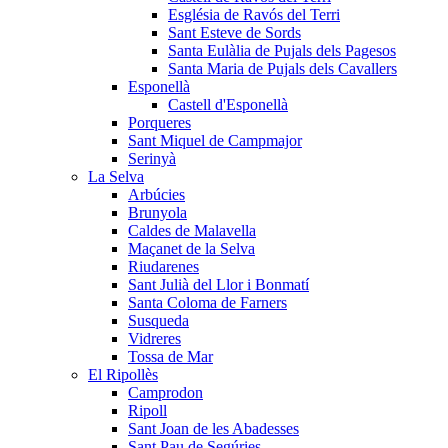
Església de Ravós del Terri
Sant Esteve de Sords
Santa Eulàlia de Pujals dels Pagesos
Santa Maria de Pujals dels Cavallers
Esponellà
Castell d'Esponellà
Porqueres
Sant Miquel de Campmajor
Serinyà
La Selva
Arbúcies
Brunyola
Caldes de Malavella
Maçanet de la Selva
Riudarenes
Sant Julià del Llor i Bonmatí
Santa Coloma de Farners
Susqueda
Vidreres
Tossa de Mar
El Ripollès
Camprodon
Ripoll
Sant Joan de les Abadesses
Sant Pau de Segúries