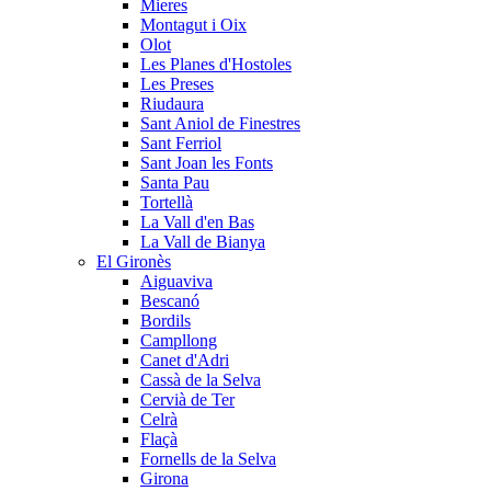
Mieres
Montagut i Oix
Olot
Les Planes d'Hostoles
Les Preses
Riudaura
Sant Aniol de Finestres
Sant Ferriol
Sant Joan les Fonts
Santa Pau
Tortellà
La Vall d'en Bas
La Vall de Bianya
El Gironès
Aiguaviva
Bescanó
Bordils
Campllong
Canet d'Adri
Cassà de la Selva
Cervià de Ter
Celrà
Flaçà
Fornells de la Selva
Girona