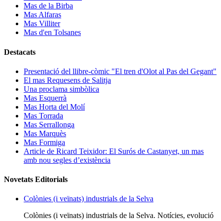
Mas de la Birba
Mas Alfaras
Mas Villiter
Mas d'en Tolsanes
Destacats
Presentació del llibre-còmic "El tren d'Olot al Pas del Gegant"
El mas Requesens de Salitja
Una proclama simbòlica
Mas Esquerrà
Mas Horta del Molí
Mas Torrada
Mas Serrallonga
Mas Marquès
Mas Formiga
Article de Ricard Teixidor: El Surós de Castanyet, un mas
amb nou segles d’existència
Novetats Editorials
Colònies (i veïnats) industrials de la Selva
Colònies (i veïnats) industrials de la Selva. Notícies, evolució