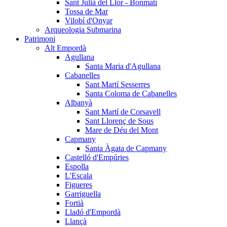
Sant Julià del Llor - Bonmatí
Tossa de Mar
Vilobí d'Onyar
Arqueologia Submarina
Patrimoni
Alt Empordà
Agullana
Santa Maria d'Agullana
Cabanelles
Sant Martí Sesserres
Santa Coloma de Cabanelles
Albanyà
Sant Martí de Corsavell
Sant Llorenç de Sous
Mare de Déu del Mont
Capmany
Santa Àgata de Capmany
Castelló d'Empúries
Espolla
L'Escala
Figueres
Garriguella
Fortià
Lladó d'Empordà
Llançà