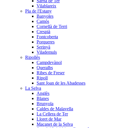
Sarrià de Ter
Vilablareix
Pla de l'Estany
Banyoles
Camós
Cornellà de Terri
Crespià
Fontcoberta
Porqueres
Serinyà
Vilademuls
Ripollès
Campdevànol
Queralbs
Ribes de Freser
Ripoll
Sant Joan de les Abadesses
La Selva
Anglès
Blanes
Brunyola
Caldes de Malavella
La Cellera de Ter
Lloret de Mar
Maçanet de la Selva