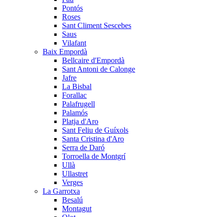
Pontós
Roses
Sant Climent Sescebes
Saus
Vilafant
Baix Empordà
Bellcaire d'Empordà
Sant Antoni de Calonge
Jafre
La Bisbal
Forallac
Palafrugell
Palamós
Platja d'Aro
Sant Feliu de Guíxols
Santa Cristina d'Aro
Serra de Daró
Torroella de Montgrí
Ullà
Ullastret
Verges
La Garrotxa
Besalú
Montagut