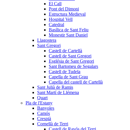
El Call
Pont del Dimoni
Estructura Medieval
Hospital Vell
Catedral
Basílica de Sant Feliu
Monestir Sant Daniel
Llagostera
Sant Gregori
Castell de Cartellà
Castell de Sant Gregori
Església de Sant Gregori
Sant Bartomeu de Segalars
Castell de Tudela
Capella de Sant Grau
Capella del castell de Cartellà
Sant Julià de Ramis
Sant Martí de Llémena
Quart
Pla de l'Estany
Banyoles
Camós
Crespià
Cornellà de Terri
Castell de Ravós del Terri