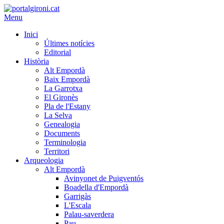
Menu
Inici
Últimes notícies
Editorial
Història
Alt Empordà
Baix Empordà
La Garrotxa
El Gironès
Pla de l'Estany
La Selva
Genealogia
Documents
Terminologia
Territori
Arqueologia
Alt Empordà
Avinyonet de Puigventós
Boadella d'Empordà
Garrigàs
L'Escala
Palau-saverdera
Pau