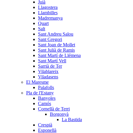
Juià
Llagostera
Llambilles
Madremanya
Quart
Salt
Sant Andreu Salou
Sant Gregori
Sant Joan de Mollet
Sant Julià de Ramis
Sant Martí de Llémena
Sant Martí Vell
Sarrià de Ter
Vilablareix
Viladasens
El Maresme
Palafolls
Pla de l'Estany
Banyoles
Camós
Cornellà de Terri
Borgonyà
La Bastida
Crespià
Esponellà