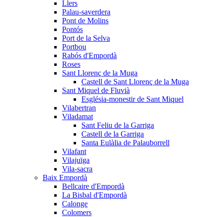
Llers
Palau-saverdera
Pont de Molins
Pontós
Port de la Selva
Portbou
Rabós d'Empordà
Roses
Sant Llorenç de la Muga
Castell de Sant Llorenç de la Muga
Sant Miquel de Fluvià
Església-monestir de Sant Miquel
Vilabertran
Viladamat
Sant Feliu de la Garriga
Castell de la Garriga
Santa Eulàlia de Palauborrell
Vilafant
Vilajuïga
Vila-sacra
Baix Empordà
Bellcaire d'Empordà
La Bisbal d'Empordà
Calonge
Colomers