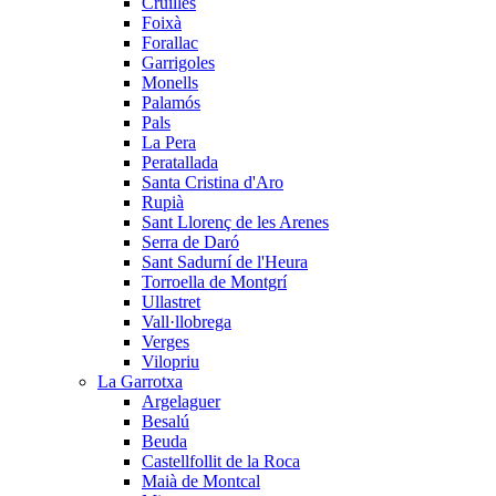
Cruïlles
Foixà
Forallac
Garrigoles
Monells
Palamós
Pals
La Pera
Peratallada
Santa Cristina d'Aro
Rupià
Sant Llorenç de les Arenes
Serra de Daró
Sant Sadurní de l'Heura
Torroella de Montgrí
Ullastret
Vall·llobrega
Verges
Vilopriu
La Garrotxa
Argelaguer
Besalú
Beuda
Castellfollit de la Roca
Maià de Montcal