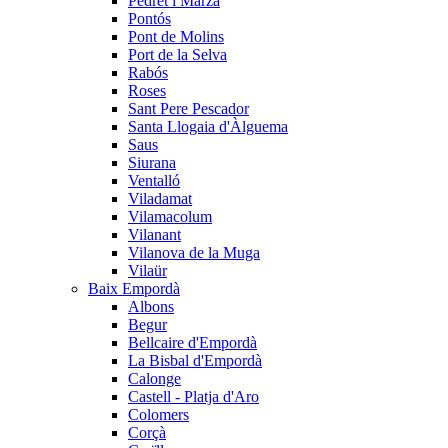
Pedret i Marzà
Pontós
Pont de Molins
Port de la Selva
Rabós
Roses
Sant Pere Pescador
Santa Llogaia d'Àlguema
Saus
Siurana
Ventalló
Viladamat
Vilamacolum
Vilanant
Vilanova de la Muga
Vilaür
Baix Empordà
Albons
Begur
Bellcaire d'Empordà
La Bisbal d'Empordà
Calonge
Castell - Platja d'Aro
Colomers
Corçà