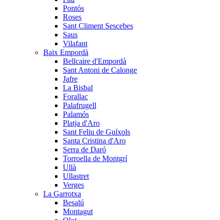
Pontós
Roses
Sant Climent Sescebes
Saus
Vilafant
Baix Empordà
Bellcaire d'Empordà
Sant Antoni de Calonge
Jafre
La Bisbal
Forallac
Palafrugell
Palamós
Platja d'Aro
Sant Feliu de Guíxols
Santa Cristina d'Aro
Serra de Daró
Torroella de Montgrí
Ullà
Ullastret
Verges
La Garrotxa
Besalú
Montagut