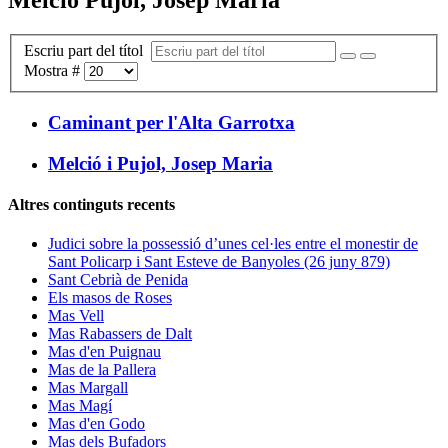
Escriu part del títol
Mostra #
Caminant per l'Alta Garrotxa
Melció i Pujol, Josep Maria
Altres continguts recents
Judici sobre la possessió d’unes cel·les entre el monestir de
Sant Policarp i Sant Esteve de Banyoles (26 juny 879)
Sant Cebrià de Penida
Els masos de Roses
Mas Vell
Mas Rabassers de Dalt
Mas d'en Puignau
Mas de la Pallera
Mas Margall
Mas Magí
Mas d'en Godo
Mas dels Bufadors