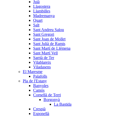
Juià
Llagostera
Llambilles
Madremanya
Quart
Salt
Sant Andreu Salou
Sant Gregori
Sant Joan de Mollet
Sant Julià de Ramis
Sant Martí de Llémena
Sant Martí Vell
Sarrià de Ter
Vilablareix
Viladasens
El Maresme
Palafolls
Pla de l'Estany
Banyoles
Camós
Cornellà de Terri
Borgonyà
La Bastida
Crespià
Esponellà