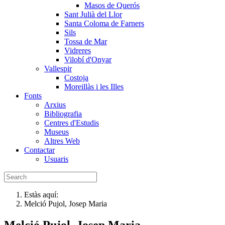
Masos de Querós
Sant Julià del Llor
Santa Coloma de Farners
Sils
Tossa de Mar
Vidreres
Vilobí d'Onyar
Vallespir
Costoja
Moreillàs i les Illes
Fonts
Arxius
Bibliografia
Centres d'Estudis
Museus
Altres Web
Contactar
Usuaris
Estàs aquí:
Melció Pujol, Josep Maria
Melció Pujol, Josep Maria