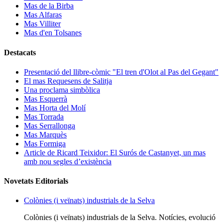
Mas de la Birba
Mas Alfaras
Mas Villiter
Mas d'en Tolsanes
Destacats
Presentació del llibre-còmic "El tren d'Olot al Pas del Gegant"
El mas Requesens de Salitja
Una proclama simbòlica
Mas Esquerrà
Mas Horta del Molí
Mas Torrada
Mas Serrallonga
Mas Marquès
Mas Formiga
Article de Ricard Teixidor: El Surós de Castanyet, un mas
amb nou segles d’existència
Novetats Editorials
Colònies (i veïnats) industrials de la Selva
Colònies (i veïnats) industrials de la Selva. Notícies, evolució