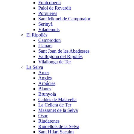
Fontcoberta
Palol de Revardit
Porqueres
Sant Miquel de Campmajor
Serinyà
Vilademuls
El Ripollès
Camprodon
Llanars
Sant Joan de les Abadesses
Vallfogona del Ripollès
Vilallonga de Ter
La Selva
Amer
Anglès
Arbúcies
Blanes
Brunyola
Caldes de Malavella
La Cellera de Ter
Massanet de la Selva
Osor
Riudarenes
Riudellots de la Selva
Sant Hilari Sacalm