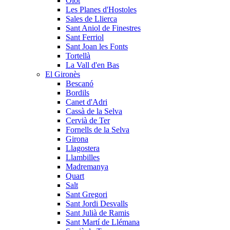
Olot
Les Planes d'Hostoles
Sales de Llierca
Sant Aniol de Finestres
Sant Ferriol
Sant Joan les Fonts
Tortellà
La Vall d'en Bas
El Gironès
Bescanó
Bordils
Canet d'Adri
Cassà de la Selva
Cervià de Ter
Fornells de la Selva
Girona
Llagostera
Llambilles
Madremanya
Quart
Salt
Sant Gregori
Sant Jordi Desvalls
Sant Julià de Ramis
Sant Martí de Llémana