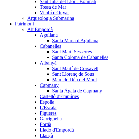
Sant Julià del Llor - Bonmatí
Tossa de Mar
Vilobí d'Onyar
Arqueologia Submarina
Patrimoni
Alt Empordà
Agullana
Santa Maria d'Agullana
Cabanelles
Sant Martí Sesserres
Santa Coloma de Cabanelles
Albanyà
Sant Martí de Corsavell
Sant Llorenç de Sous
Mare de Déu del Mont
Capmany
Santa Àgata de Capmany
Castelló d'Empúries
Espolla
L'Escala
Figueres
Garriguella
Fortià
Lladó d'Empordà
Llançà