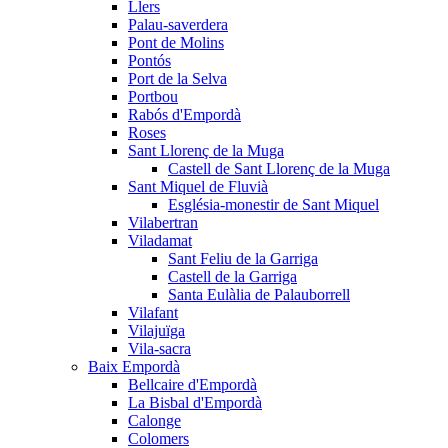
Llers
Palau-saverdera
Pont de Molins
Pontós
Port de la Selva
Portbou
Rabós d'Empordà
Roses
Sant Llorenç de la Muga
Castell de Sant Llorenç de la Muga
Sant Miquel de Fluvià
Església-monestir de Sant Miquel
Vilabertran
Viladamat
Sant Feliu de la Garriga
Castell de la Garriga
Santa Eulàlia de Palauborrell
Vilafant
Vilajuïga
Vila-sacra
Baix Empordà
Bellcaire d'Empordà
La Bisbal d'Empordà
Calonge
Colomers