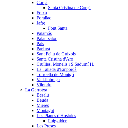
Corçà
Santa Cristina de Corçà
Foixà
Forallac
Jafre
Font Santa
Palamós
Palau-sator
Pals
Parlavà
Sant Feliu de Guíxols
Santa Cristina d'Aro
Cruïlles, Monells i S.Sadurní H.
La Tallada d'Empordà
Torroella de Montgrí
Vall-llobrega
Vilopriu
La Garrotxa
Besalú
Beuda
Mieres
Montagut
Les Planes d'Hostoles
Puig-alder
Les Preses