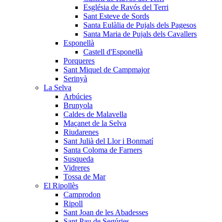
Església de Ravós del Terri
Sant Esteve de Sords
Santa Eulàlia de Pujals dels Pagesos
Santa Maria de Pujals dels Cavallers
Esponellà
Castell d'Esponellà
Porqueres
Sant Miquel de Campmajor
Serinyà
La Selva
Arbúcies
Brunyola
Caldes de Malavella
Maçanet de la Selva
Riudarenes
Sant Julià del Llor i Bonmatí
Santa Coloma de Farners
Susqueda
Vidreres
Tossa de Mar
El Ripollès
Camprodon
Ripoll
Sant Joan de les Abadesses
Sant Pau de Segúries