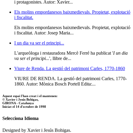
i protagonistes. Autor: Xavier...
Els molins empordanesos baixmedievals. Propietat, explotació
i fiscalitat.
Els molins empordanesos baixmedievals. Propietat, explotació
i fiscalitat. Autor: Josep Maria...
I un dia va ser el principi...
L'arqueòloga i restauradora Mercè Ferré ha publicat '
I un dia
va ser el principi...
', llibre de...
Viure de Renda. La gestió del patrimoni Carles, 1770-1860
VIURE DE RENDA. La gestió del patrimoni Carles, 1770-
1860. Autor: Mònica Bosch Portell Edita:...
Aquest espai l'han creat i el mantenen:
© Xavier i Jesús Bohigas,
GIRONA - Catalunya
Iniciat el 14 d'octubre de 1998
Selecciona Idioma
Designed by Xavier i Jesús Bohigas.