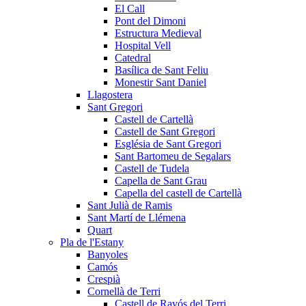
El Call
Pont del Dimoni
Estructura Medieval
Hospital Vell
Catedral
Basílica de Sant Feliu
Monestir Sant Daniel
Llagostera
Sant Gregori
Castell de Cartellà
Castell de Sant Gregori
Església de Sant Gregori
Sant Bartomeu de Segalars
Castell de Tudela
Capella de Sant Grau
Capella del castell de Cartellà
Sant Julià de Ramis
Sant Martí de Llémena
Quart
Pla de l'Estany
Banyoles
Camós
Crespià
Cornellà de Terri
Castell de Ravós del Terri