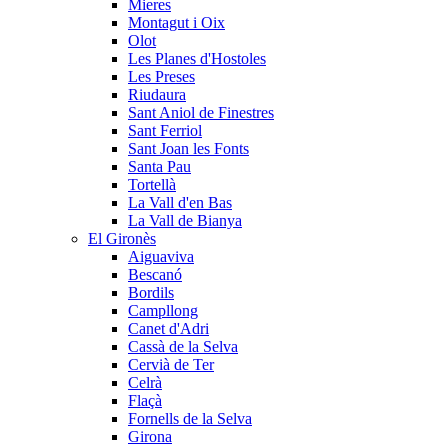
Mieres
Montagut i Oix
Olot
Les Planes d'Hostoles
Les Preses
Riudaura
Sant Aniol de Finestres
Sant Ferriol
Sant Joan les Fonts
Santa Pau
Tortellà
La Vall d'en Bas
La Vall de Bianya
El Gironès
Aiguaviva
Bescanó
Bordils
Campllong
Canet d'Adri
Cassà de la Selva
Cervià de Ter
Celrà
Flaçà
Fornells de la Selva
Girona