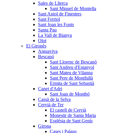
Sales de Llierca
Sant Miquel de Montella
Sant Aniol de Finestres
Sant Ferriol
Sant Joan les Fonts
Santa Pau
La Vall de Bianya
Olot
El Gironès
Aiguaviva
Bescanó
Sant Llorenç de Bescanó
Sant Andreu d'Estanyol
Sant Mateu de Vilanna
Sant Pere de Montfullà
Ermita de Sant Sebastià
Canet d'Adri
Sant Joan de Montbó
Cassà de la Selva
Cervià de Ter
El castell de Cervià
Monestir de Santa Maria
Església de Sant Genís
Girona
Cases i Palaus