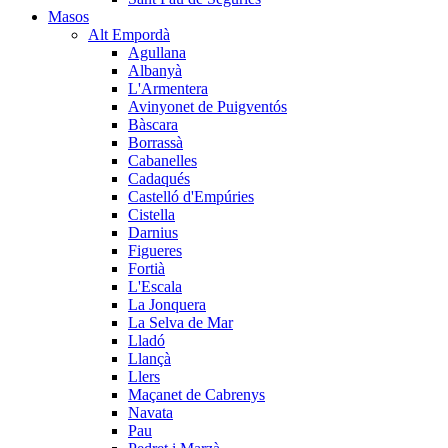
Masos
Alt Empordà
Agullana
Albanyà
L'Armentera
Avinyonet de Puigventós
Bàscara
Borrassà
Cabanelles
Cadaqués
Castelló d'Empúries
Cistella
Darnius
Figueres
Fortià
L'Escala
La Jonquera
La Selva de Mar
Lladó
Llançà
Llers
Maçanet de Cabrenys
Navata
Pau