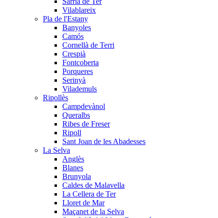
Sarrià de Ter
Vilablareix
Pla de l'Estany
Banyoles
Camós
Cornellà de Terri
Crespià
Fontcoberta
Porqueres
Serinyà
Vilademuls
Ripollès
Campdevànol
Queralbs
Ribes de Freser
Ripoll
Sant Joan de les Abadesses
La Selva
Anglès
Blanes
Brunyola
Caldes de Malavella
La Cellera de Ter
Lloret de Mar
Maçanet de la Selva