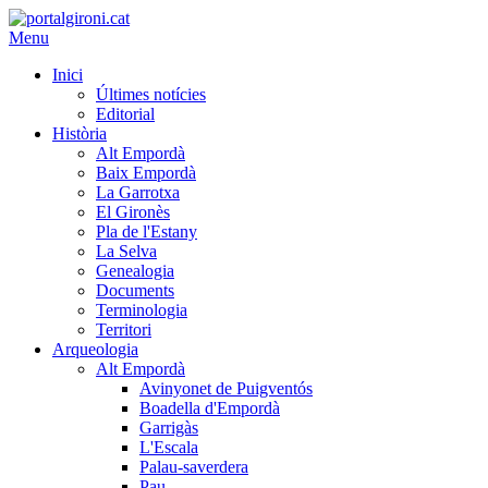
Menu
Inici
Últimes notícies
Editorial
Història
Alt Empordà
Baix Empordà
La Garrotxa
El Gironès
Pla de l'Estany
La Selva
Genealogia
Documents
Terminologia
Territori
Arqueologia
Alt Empordà
Avinyonet de Puigventós
Boadella d'Empordà
Garrigàs
L'Escala
Palau-saverdera
Pau