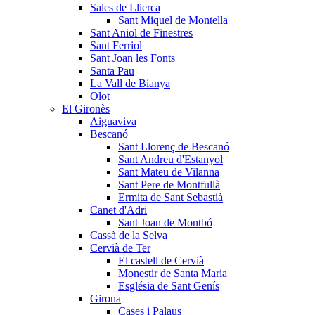
Sales de Llierca
Sant Miquel de Montella
Sant Aniol de Finestres
Sant Ferriol
Sant Joan les Fonts
Santa Pau
La Vall de Bianya
Olot
El Gironès
Aiguaviva
Bescanó
Sant Llorenç de Bescanó
Sant Andreu d'Estanyol
Sant Mateu de Vilanna
Sant Pere de Montfullà
Ermita de Sant Sebastià
Canet d'Adri
Sant Joan de Montbó
Cassà de la Selva
Cervià de Ter
El castell de Cervià
Monestir de Santa Maria
Església de Sant Genís
Girona
Cases i Palaus