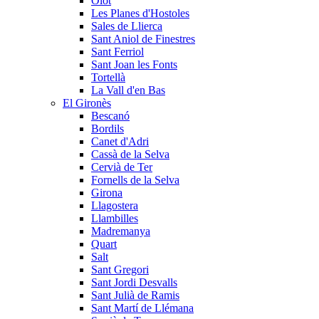
Olot
Les Planes d'Hostoles
Sales de Llierca
Sant Aniol de Finestres
Sant Ferriol
Sant Joan les Fonts
Tortellà
La Vall d'en Bas
El Gironès
Bescanó
Bordils
Canet d'Adri
Cassà de la Selva
Cervià de Ter
Fornells de la Selva
Girona
Llagostera
Llambilles
Madremanya
Quart
Salt
Sant Gregori
Sant Jordi Desvalls
Sant Julià de Ramis
Sant Martí de Llémana