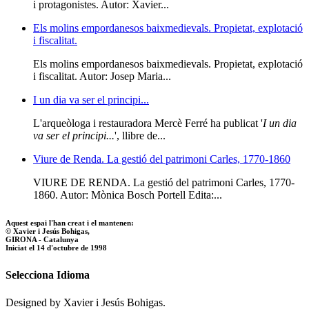
i protagonistes. Autor: Xavier...
Els molins empordanesos baixmedievals. Propietat, explotació
i fiscalitat.
Els molins empordanesos baixmedievals. Propietat, explotació
i fiscalitat. Autor: Josep Maria...
I un dia va ser el principi...
L'arqueòloga i restauradora Mercè Ferré ha publicat '
I un dia
va ser el principi...
', llibre de...
Viure de Renda. La gestió del patrimoni Carles, 1770-1860
VIURE DE RENDA. La gestió del patrimoni Carles, 1770-
1860. Autor: Mònica Bosch Portell Edita:...
Aquest espai l'han creat i el mantenen:
© Xavier i Jesús Bohigas,
GIRONA - Catalunya
Iniciat el 14 d'octubre de 1998
Selecciona Idioma
Designed by Xavier i Jesús Bohigas.