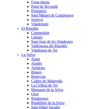
Fontcoberta
Palol de Revardit
Porqueres
Sant Miquel de Campmajor
Serinyà
Vilademuls
El Ripollès
Camprodon
Llanars
Sant Joan de les Abadesses
Vallfogona del Ripollès
Vilallonga de Ter
La Selva
Amer
Anglès
Arbúcies
Blanes
Brunyola
Caldes de Malavella
La Cellera de Ter
Massanet de la Selva
Osor
Riudarenes
Riudellots de la Selva
Sant Hilari Sacalm