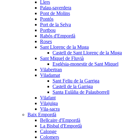
Llers
Palau-saverdera
Pont de Molins
Pontós
Port de la Selva
Portbou
Rabós d'Empordà
Roses
Sant Llorenç de la Muga
Castell de Sant Llorenç de la Muga
Sant Miquel de Fluvià
Església-monestir de Sant Miquel
Vilabertran
Viladamat
Sant Feliu de la Garriga
Castell de la Garriga
Santa Eulàlia de Palauborrell
Vilafant
Vilajuïga
Vila-sacra
Baix Empordà
Bellcaire d'Empordà
La Bisbal d'Empordà
Calonge
Colomers