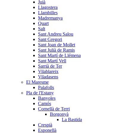
Juià
Llagostera
Llambilles
Madremanya
Quart
Salt
Sant Andreu Salou
Sant Gregori
Sant Joan de Mollet
Sant Julià de Ramis
Sant Martí de Llémena
Sant Martí Vell
Sarrià de Ter
Vilablareix
Viladasens
El Maresme
Palafolls
Pla de l'Estany
Banyoles
Camós
Cornellà de Terri
Borgonyà
La Bastida
Crespià
Esponellà