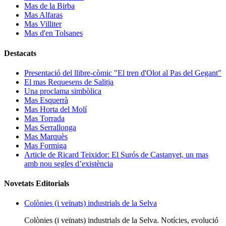
Mas de la Birba
Mas Alfaras
Mas Villiter
Mas d'en Tolsanes
Destacats
Presentació del llibre-còmic "El tren d'Olot al Pas del Gegant"
El mas Requesens de Salitja
Una proclama simbòlica
Mas Esquerrà
Mas Horta del Molí
Mas Torrada
Mas Serrallonga
Mas Marquès
Mas Formiga
Article de Ricard Teixidor: El Surós de Castanyet, un mas
amb nou segles d’existència
Novetats Editorials
Colònies (i veïnats) industrials de la Selva
Colònies (i veïnats) industrials de la Selva. Notícies, evolució