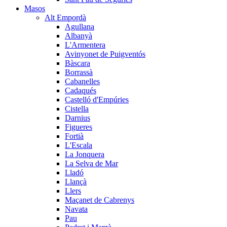
Masos
Alt Empordà
Agullana
Albanyà
L'Armentera
Avinyonet de Puigventós
Bàscara
Borrassà
Cabanelles
Cadaqués
Castelló d'Empúries
Cistella
Darnius
Figueres
Fortià
L'Escala
La Jonquera
La Selva de Mar
Lladó
Llançà
Llers
Maçanet de Cabrenys
Navata
Pau