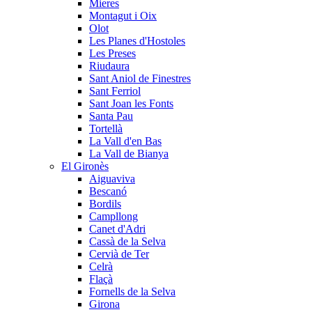
Mieres
Montagut i Oix
Olot
Les Planes d'Hostoles
Les Preses
Riudaura
Sant Aniol de Finestres
Sant Ferriol
Sant Joan les Fonts
Santa Pau
Tortellà
La Vall d'en Bas
La Vall de Bianya
El Gironès
Aiguaviva
Bescanó
Bordils
Campllong
Canet d'Adri
Cassà de la Selva
Cervià de Ter
Celrà
Flaçà
Fornells de la Selva
Girona