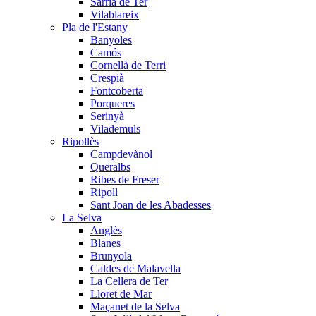
Sarrià de Ter
Vilablareix
Pla de l'Estany
Banyoles
Camós
Cornellà de Terri
Crespià
Fontcoberta
Porqueres
Serinyà
Vilademuls
Ripollès
Campdevànol
Queralbs
Ribes de Freser
Ripoll
Sant Joan de les Abadesses
La Selva
Anglès
Blanes
Brunyola
Caldes de Malavella
La Cellera de Ter
Lloret de Mar
Maçanet de la Selva