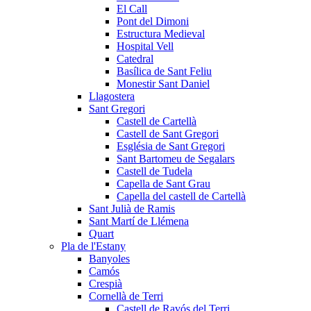
El Call
Pont del Dimoni
Estructura Medieval
Hospital Vell
Catedral
Basílica de Sant Feliu
Monestir Sant Daniel
Llagostera
Sant Gregori
Castell de Cartellà
Castell de Sant Gregori
Església de Sant Gregori
Sant Bartomeu de Segalars
Castell de Tudela
Capella de Sant Grau
Capella del castell de Cartellà
Sant Julià de Ramis
Sant Martí de Llémena
Quart
Pla de l'Estany
Banyoles
Camós
Crespià
Cornellà de Terri
Castell de Ravós del Terri