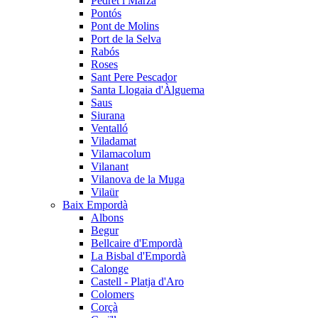
Pedret i Marzà
Pontós
Pont de Molins
Port de la Selva
Rabós
Roses
Sant Pere Pescador
Santa Llogaia d'Àlguema
Saus
Siurana
Ventalló
Viladamat
Vilamacolum
Vilanant
Vilanova de la Muga
Vilaür
Baix Empordà
Albons
Begur
Bellcaire d'Empordà
La Bisbal d'Empordà
Calonge
Castell - Platja d'Aro
Colomers
Corçà