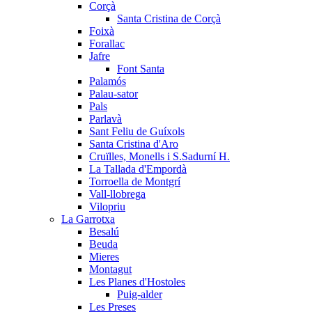
Corçà
Santa Cristina de Corçà
Foixà
Forallac
Jafre
Font Santa
Palamós
Palau-sator
Pals
Parlavà
Sant Feliu de Guíxols
Santa Cristina d'Aro
Cruïlles, Monells i S.Sadurní H.
La Tallada d'Empordà
Torroella de Montgrí
Vall-llobrega
Vilopriu
La Garrotxa
Besalú
Beuda
Mieres
Montagut
Les Planes d'Hostoles
Puig-alder
Les Preses