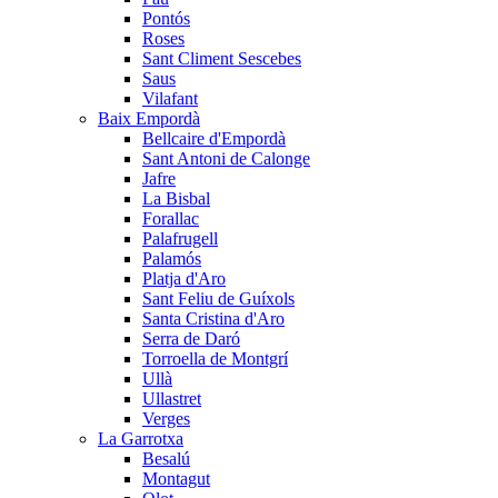
Pontós
Roses
Sant Climent Sescebes
Saus
Vilafant
Baix Empordà
Bellcaire d'Empordà
Sant Antoni de Calonge
Jafre
La Bisbal
Forallac
Palafrugell
Palamós
Platja d'Aro
Sant Feliu de Guíxols
Santa Cristina d'Aro
Serra de Daró
Torroella de Montgrí
Ullà
Ullastret
Verges
La Garrotxa
Besalú
Montagut