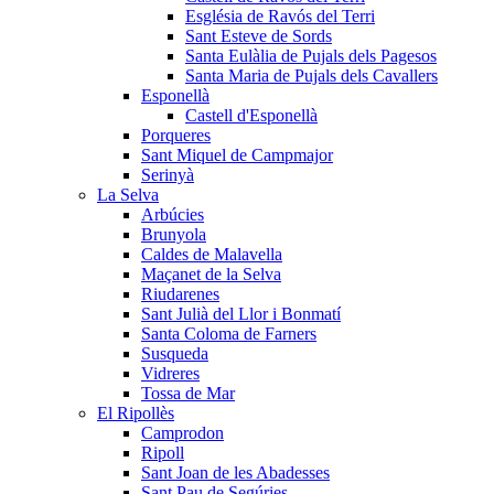
Església de Ravós del Terri
Sant Esteve de Sords
Santa Eulàlia de Pujals dels Pagesos
Santa Maria de Pujals dels Cavallers
Esponellà
Castell d'Esponellà
Porqueres
Sant Miquel de Campmajor
Serinyà
La Selva
Arbúcies
Brunyola
Caldes de Malavella
Maçanet de la Selva
Riudarenes
Sant Julià del Llor i Bonmatí
Santa Coloma de Farners
Susqueda
Vidreres
Tossa de Mar
El Ripollès
Camprodon
Ripoll
Sant Joan de les Abadesses
Sant Pau de Segúries