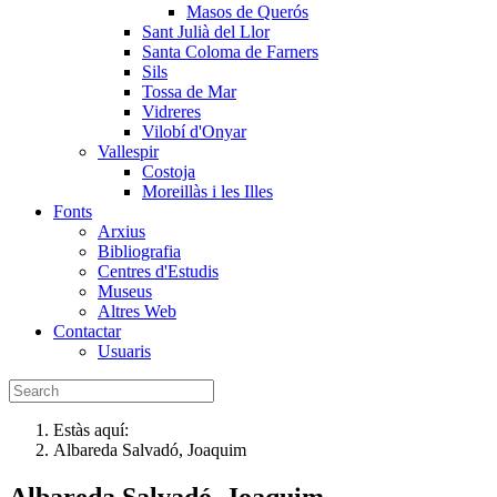
Masos de Querós
Sant Julià del Llor
Santa Coloma de Farners
Sils
Tossa de Mar
Vidreres
Vilobí d'Onyar
Vallespir
Costoja
Moreillàs i les Illes
Fonts
Arxius
Bibliografia
Centres d'Estudis
Museus
Altres Web
Contactar
Usuaris
Estàs aquí:
Albareda Salvadó, Joaquim
Albareda Salvadó, Joaquim