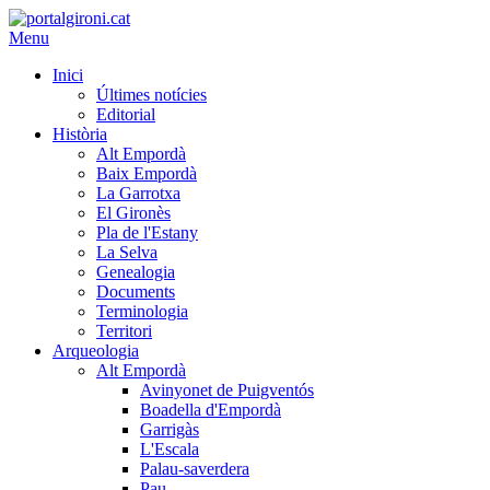
Menu
Inici
Últimes notícies
Editorial
Història
Alt Empordà
Baix Empordà
La Garrotxa
El Gironès
Pla de l'Estany
La Selva
Genealogia
Documents
Terminologia
Territori
Arqueologia
Alt Empordà
Avinyonet de Puigventós
Boadella d'Empordà
Garrigàs
L'Escala
Palau-saverdera
Pau