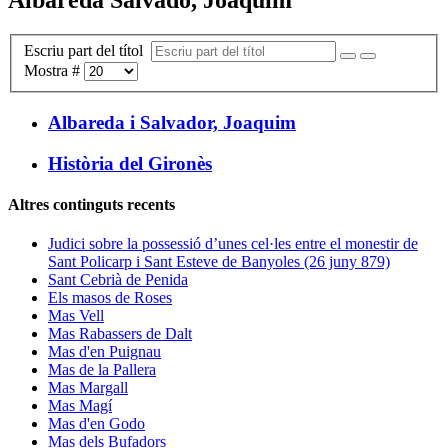
Escriu part del títol
Mostra #
Albareda i Salvador, Joaquim
Història del Gironès
Altres continguts recents
Judici sobre la possessió d’unes cel·les entre el monestir de
Sant Policarp i Sant Esteve de Banyoles (26 juny 879)
Sant Cebrià de Penida
Els masos de Roses
Mas Vell
Mas Rabassers de Dalt
Mas d'en Puignau
Mas de la Pallera
Mas Margall
Mas Magí
Mas d'en Godo
Mas dels Bufadors