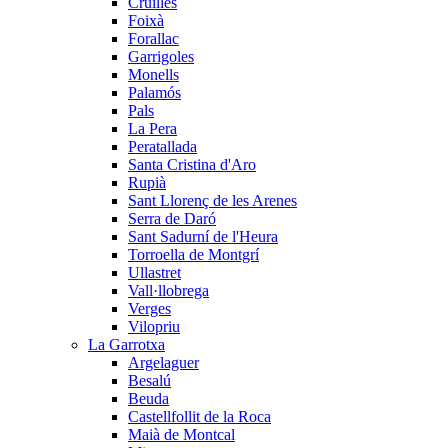
Cruïlles
Foixà
Forallac
Garrigoles
Monells
Palamós
Pals
La Pera
Peratallada
Santa Cristina d'Aro
Rupià
Sant Llorenç de les Arenes
Serra de Daró
Sant Sadurní de l'Heura
Torroella de Montgrí
Ullastret
Vall·llobrega
Verges
Vilopriu
La Garrotxa
Argelaguer
Besalú
Beuda
Castellfollit de la Roca
Maià de Montcal