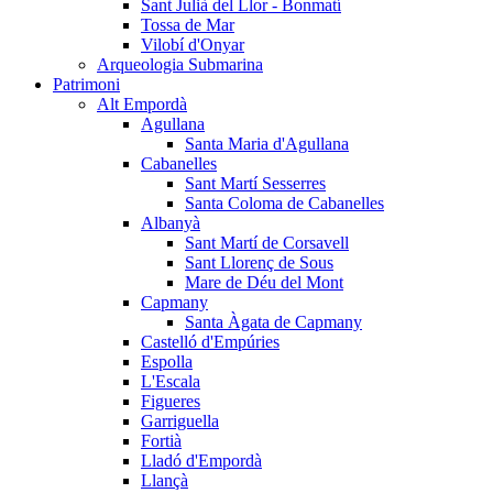
Sant Julià del Llor - Bonmatí
Tossa de Mar
Vilobí d'Onyar
Arqueologia Submarina
Patrimoni
Alt Empordà
Agullana
Santa Maria d'Agullana
Cabanelles
Sant Martí Sesserres
Santa Coloma de Cabanelles
Albanyà
Sant Martí de Corsavell
Sant Llorenç de Sous
Mare de Déu del Mont
Capmany
Santa Àgata de Capmany
Castelló d'Empúries
Espolla
L'Escala
Figueres
Garriguella
Fortià
Lladó d'Empordà
Llançà