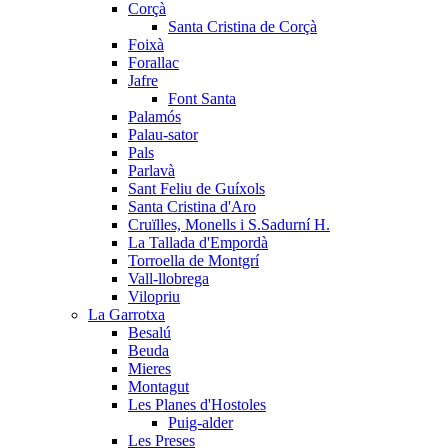
Corçà
Santa Cristina de Corçà
Foixà
Forallac
Jafre
Font Santa
Palamós
Palau-sator
Pals
Parlavà
Sant Feliu de Guíxols
Santa Cristina d'Aro
Cruïlles, Monells i S.Sadurní H.
La Tallada d'Empordà
Torroella de Montgrí
Vall-llobrega
Vilopriu
La Garrotxa
Besalú
Beuda
Mieres
Montagut
Les Planes d'Hostoles
Puig-alder
Les Preses