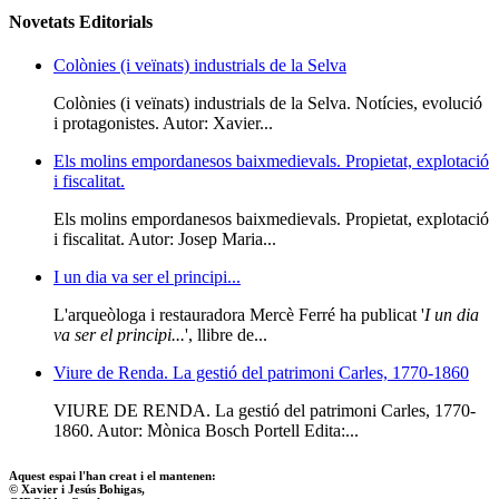
Novetats Editorials
Colònies (i veïnats) industrials de la Selva
Colònies (i veïnats) industrials de la Selva. Notícies, evolució
i protagonistes. Autor: Xavier...
Els molins empordanesos baixmedievals. Propietat, explotació
i fiscalitat.
Els molins empordanesos baixmedievals. Propietat, explotació
i fiscalitat. Autor: Josep Maria...
I un dia va ser el principi...
L'arqueòloga i restauradora Mercè Ferré ha publicat '
I un dia
va ser el principi...
', llibre de...
Viure de Renda. La gestió del patrimoni Carles, 1770-1860
VIURE DE RENDA. La gestió del patrimoni Carles, 1770-
1860. Autor: Mònica Bosch Portell Edita:...
Aquest espai l'han creat i el mantenen:
© Xavier i Jesús Bohigas,