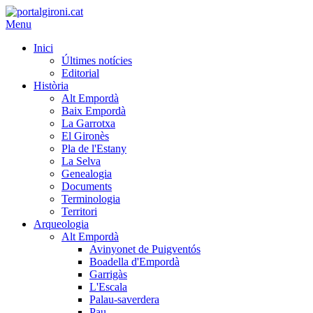
Menu
Inici
Últimes notícies
Editorial
Història
Alt Empordà
Baix Empordà
La Garrotxa
El Gironès
Pla de l'Estany
La Selva
Genealogia
Documents
Terminologia
Territori
Arqueologia
Alt Empordà
Avinyonet de Puigventós
Boadella d'Empordà
Garrigàs
L'Escala
Palau-saverdera
Pau