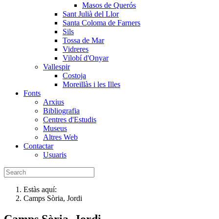
Masos de Querós
Sant Julià del Llor
Santa Coloma de Farners
Sils
Tossa de Mar
Vidreres
Vilobí d'Onyar
Vallespir
Costoja
Moreillàs i les Illes
Fonts
Arxius
Bibliografia
Centres d'Estudis
Museus
Altres Web
Contactar
Usuaris
Estàs aquí:
Camps Sòria, Jordi
Camps Sòria, Jordi