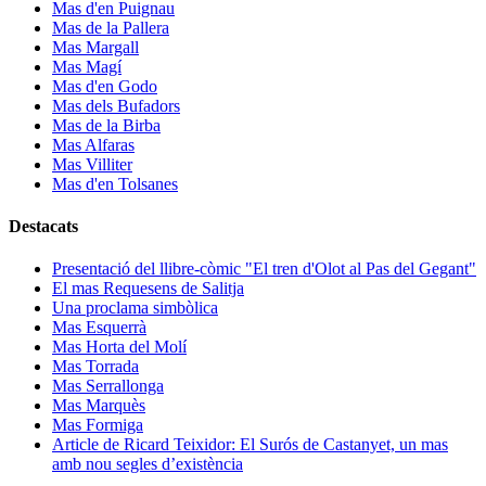
Mas d'en Puignau
Mas de la Pallera
Mas Margall
Mas Magí
Mas d'en Godo
Mas dels Bufadors
Mas de la Birba
Mas Alfaras
Mas Villiter
Mas d'en Tolsanes
Destacats
Presentació del llibre-còmic "El tren d'Olot al Pas del Gegant"
El mas Requesens de Salitja
Una proclama simbòlica
Mas Esquerrà
Mas Horta del Molí
Mas Torrada
Mas Serrallonga
Mas Marquès
Mas Formiga
Article de Ricard Teixidor: El Surós de Castanyet, un mas
amb nou segles d’existència