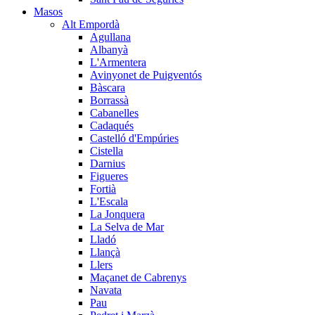
Masos
Alt Empordà
Agullana
Albanyà
L'Armentera
Avinyonet de Puigventós
Bàscara
Borrassà
Cabanelles
Cadaqués
Castelló d'Empúries
Cistella
Darnius
Figueres
Fortià
L'Escala
La Jonquera
La Selva de Mar
Lladó
Llançà
Llers
Maçanet de Cabrenys
Navata
Pau