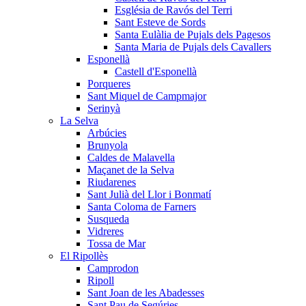
Església de Ravós del Terri
Sant Esteve de Sords
Santa Eulàlia de Pujals dels Pagesos
Santa Maria de Pujals dels Cavallers
Esponellà
Castell d'Esponellà
Porqueres
Sant Miquel de Campmajor
Serinyà
La Selva
Arbúcies
Brunyola
Caldes de Malavella
Maçanet de la Selva
Riudarenes
Sant Julià del Llor i Bonmatí
Santa Coloma de Farners
Susqueda
Vidreres
Tossa de Mar
El Ripollès
Camprodon
Ripoll
Sant Joan de les Abadesses
Sant Pau de Segúries