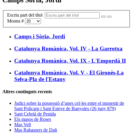
Escriu part del títol
Mostra #
Camps i Sòria, Jordi
Catalunya Romànica, Vol. IV - La Garrotxa
Catalunya Romànica, Vol. IX - L'Empordà II
Catalunya Romànica, Vol. V - El Gironès-La
Selva-Pla de l'Estany
Altres continguts recents
Judici sobre la possessió d’unes cel·les entre el monestir de
Sant Policarp i Sant Esteve de Banyoles (26 juny 879)
Sant Cebrià de Penida
Els masos de Roses
Mas Vell
Mas Rabassers de Dalt