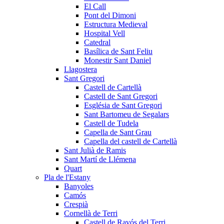
El Call
Pont del Dimoni
Estructura Medieval
Hospital Vell
Catedral
Basílica de Sant Feliu
Monestir Sant Daniel
Llagostera
Sant Gregori
Castell de Cartellà
Castell de Sant Gregori
Església de Sant Gregori
Sant Bartomeu de Segalars
Castell de Tudela
Capella de Sant Grau
Capella del castell de Cartellà
Sant Julià de Ramis
Sant Martí de Llémena
Quart
Pla de l'Estany
Banyoles
Camós
Crespià
Cornellà de Terri
Castell de Ravós del Terri