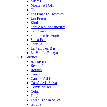
Mieres
Montagut i Oix
Olot
Les Planes d'Hostoles
Les Preses
Riudaura
Sant Aniol de Finestres
Sant Ferriol
Sant Joan les Fonts
Santa Pau
Tortellà
La Vall d'en Bas
La Vall de Bianya
El Gironès
Aiguaviva
Bescanó
Bordils
Campllong
Canet d'Adri
Cassà de la Selva
Cervià de Ter
Celrà
Flaçà
Fornells de la Selva
Girona