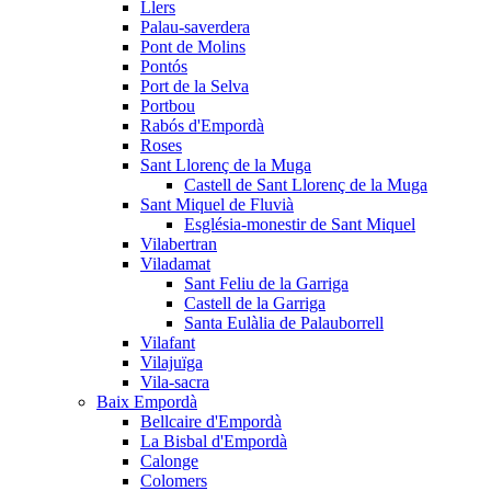
Llers
Palau-saverdera
Pont de Molins
Pontós
Port de la Selva
Portbou
Rabós d'Empordà
Roses
Sant Llorenç de la Muga
Castell de Sant Llorenç de la Muga
Sant Miquel de Fluvià
Església-monestir de Sant Miquel
Vilabertran
Viladamat
Sant Feliu de la Garriga
Castell de la Garriga
Santa Eulàlia de Palauborrell
Vilafant
Vilajuïga
Vila-sacra
Baix Empordà
Bellcaire d'Empordà
La Bisbal d'Empordà
Calonge
Colomers