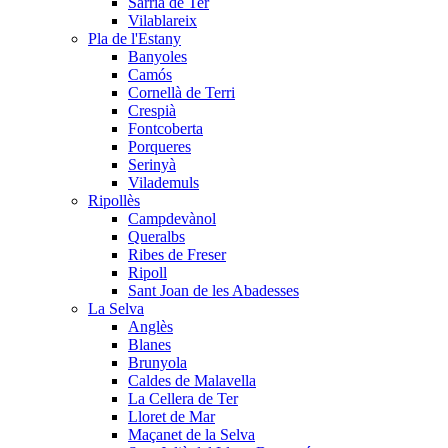
Sarrià de Ter
Vilablareix
Pla de l'Estany
Banyoles
Camós
Cornellà de Terri
Crespià
Fontcoberta
Porqueres
Serinyà
Vilademuls
Ripollès
Campdevànol
Queralbs
Ribes de Freser
Ripoll
Sant Joan de les Abadesses
La Selva
Anglès
Blanes
Brunyola
Caldes de Malavella
La Cellera de Ter
Lloret de Mar
Maçanet de la Selva