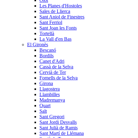
Olot
Les Planes d'Hostoles
Sales de Llierca
Sant Aniol de Finestres
Sant Ferriol
Sant Joan les Fonts
Tortellà
La Vall d'en Bas
El Gironès
Bescanó
Bordils
Canet d'Adri
Cassà de la Selva
Cervià de Ter
Fornells de la Selva
Girona
Llagostera
Llambilles
Madremanya
Quart
Salt
Sant Gregori
Sant Jordi Desvalls
Sant Julià de Ramis
Sant Martí de Llémana