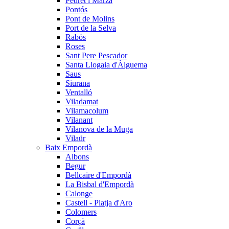
Pedret i Marzà
Pontós
Pont de Molins
Port de la Selva
Rabós
Roses
Sant Pere Pescador
Santa Llogaia d'Àlguema
Saus
Siurana
Ventalló
Viladamat
Vilamacolum
Vilanant
Vilanova de la Muga
Vilaür
Baix Empordà
Albons
Begur
Bellcaire d'Empordà
La Bisbal d'Empordà
Calonge
Castell - Platja d'Aro
Colomers
Corçà