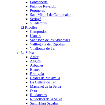
Fontcoberta
Palol de Revardit
Porqueres
Sant Miquel de Campmajor
Serinyà
Vilademuls
El Ripollès
Camprodon
Llanars
Sant Joan de les Abadesses
Vallfogona del Ripollès
Vilallonga de Ter
La Selva
Amer
Anglès
Arbúcies
Blanes
Brunyola
Caldes de Malavella
La Cellera de Ter
Massanet de la Selva
Osor
Riudarenes
Riudellots de la Selva
Sant Hilari Sacalm