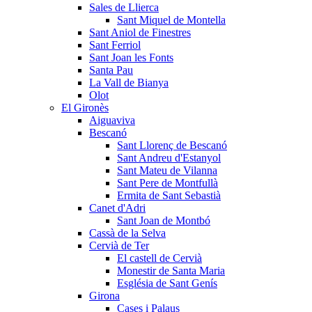
Sales de Llierca
Sant Miquel de Montella
Sant Aniol de Finestres
Sant Ferriol
Sant Joan les Fonts
Santa Pau
La Vall de Bianya
Olot
El Gironès
Aiguaviva
Bescanó
Sant Llorenç de Bescanó
Sant Andreu d'Estanyol
Sant Mateu de Vilanna
Sant Pere de Montfullà
Ermita de Sant Sebastià
Canet d'Adri
Sant Joan de Montbó
Cassà de la Selva
Cervià de Ter
El castell de Cervià
Monestir de Santa Maria
Església de Sant Genís
Girona
Cases i Palaus