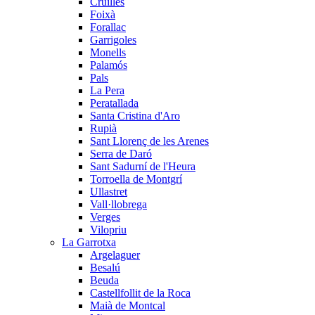
Cruïlles
Foixà
Forallac
Garrigoles
Monells
Palamós
Pals
La Pera
Peratallada
Santa Cristina d'Aro
Rupià
Sant Llorenç de les Arenes
Serra de Daró
Sant Sadurní de l'Heura
Torroella de Montgrí
Ullastret
Vall·llobrega
Verges
Vilopriu
La Garrotxa
Argelaguer
Besalú
Beuda
Castellfollit de la Roca
Maià de Montcal