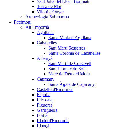
Sant Julià del Llor - Bonmatí
Tossa de Mar
Vilobí d'Onyar
Arqueologia Submarina
Patrimoni
Alt Empordà
Agullana
Santa Maria d'Agullana
Cabanelles
Sant Martí Sesserres
Santa Coloma de Cabanelles
Albanyà
Sant Martí de Corsavell
Sant Llorenç de Sous
Mare de Déu del Mont
Capmany
Santa Àgata de Capmany
Castelló d'Empúries
Espolla
L'Escala
Figueres
Garriguella
Fortià
Lladó d'Empordà
Llançà