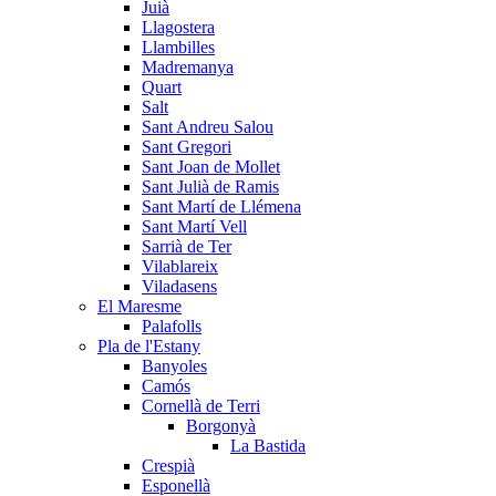
Juià
Llagostera
Llambilles
Madremanya
Quart
Salt
Sant Andreu Salou
Sant Gregori
Sant Joan de Mollet
Sant Julià de Ramis
Sant Martí de Llémena
Sant Martí Vell
Sarrià de Ter
Vilablareix
Viladasens
El Maresme
Palafolls
Pla de l'Estany
Banyoles
Camós
Cornellà de Terri
Borgonyà
La Bastida
Crespià
Esponellà