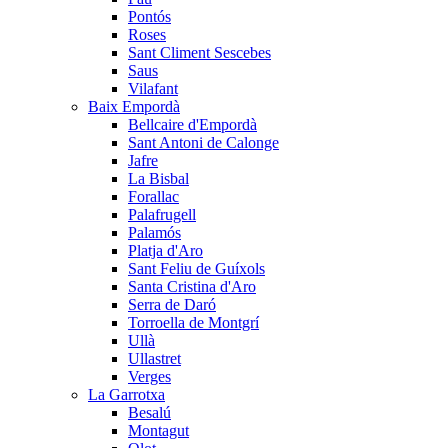
Pontós
Roses
Sant Climent Sescebes
Saus
Vilafant
Baix Empordà
Bellcaire d'Empordà
Sant Antoni de Calonge
Jafre
La Bisbal
Forallac
Palafrugell
Palamós
Platja d'Aro
Sant Feliu de Guíxols
Santa Cristina d'Aro
Serra de Daró
Torroella de Montgrí
Ullà
Ullastret
Verges
La Garrotxa
Besalú
Montagut