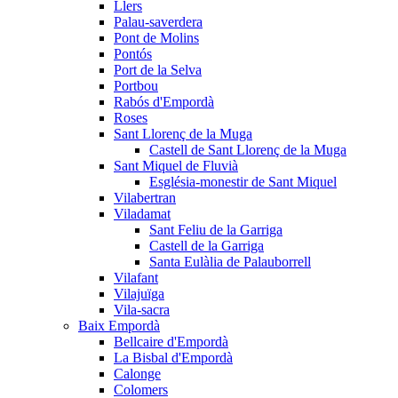
Llers
Palau-saverdera
Pont de Molins
Pontós
Port de la Selva
Portbou
Rabós d'Empordà
Roses
Sant Llorenç de la Muga
Castell de Sant Llorenç de la Muga
Sant Miquel de Fluvià
Església-monestir de Sant Miquel
Vilabertran
Viladamat
Sant Feliu de la Garriga
Castell de la Garriga
Santa Eulàlia de Palauborrell
Vilafant
Vilajuïga
Vila-sacra
Baix Empordà
Bellcaire d'Empordà
La Bisbal d'Empordà
Calonge
Colomers