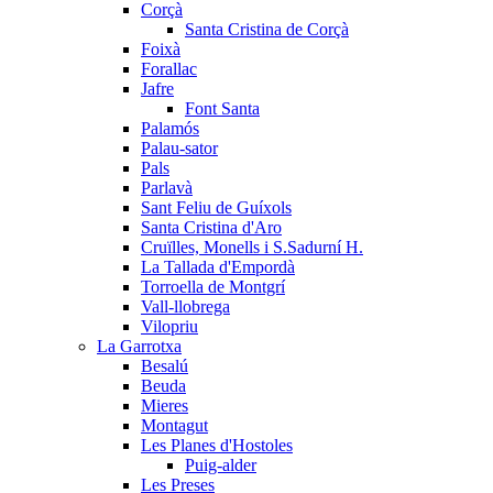
Corçà
Santa Cristina de Corçà
Foixà
Forallac
Jafre
Font Santa
Palamós
Palau-sator
Pals
Parlavà
Sant Feliu de Guíxols
Santa Cristina d'Aro
Cruïlles, Monells i S.Sadurní H.
La Tallada d'Empordà
Torroella de Montgrí
Vall-llobrega
Vilopriu
La Garrotxa
Besalú
Beuda
Mieres
Montagut
Les Planes d'Hostoles
Puig-alder
Les Preses