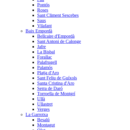
Pontós
Roses
Sant Climent Sescebes
Saus
Vilafant
Baix Empordà
Bellcaire d'Empordà
Sant Antoni de Calonge
Jafre
La Bisbal
Forallac
Palafrugell
Palamós
Platja d'Aro
Sant Feliu de Guíxols
Santa Cristina d'Aro
Serra de Daró
Torroella de Montgrí
Ullà
Ullastret
Verges
La Garrotxa
Besalú
Montagut