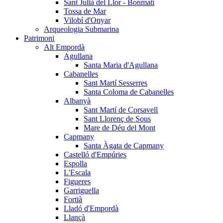
Sant Julià del Llor - Bonmatí
Tossa de Mar
Vilobí d'Onyar
Arqueologia Submarina
Patrimoni
Alt Empordà
Agullana
Santa Maria d'Agullana
Cabanelles
Sant Martí Sesserres
Santa Coloma de Cabanelles
Albanyà
Sant Martí de Corsavell
Sant Llorenç de Sous
Mare de Déu del Mont
Capmany
Santa Àgata de Capmany
Castelló d'Empúries
Espolla
L'Escala
Figueres
Garriguella
Fortià
Lladó d'Empordà
Llançà