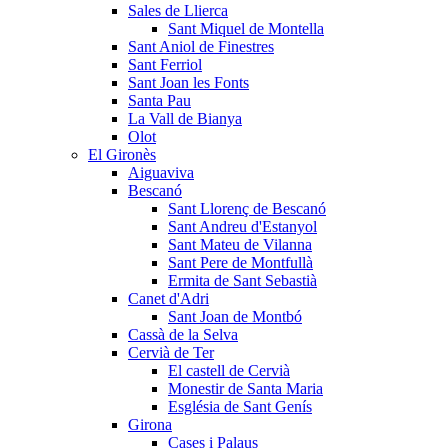
Sales de Llierca
Sant Miquel de Montella
Sant Aniol de Finestres
Sant Ferriol
Sant Joan les Fonts
Santa Pau
La Vall de Bianya
Olot
El Gironès
Aiguaviva
Bescanó
Sant Llorenç de Bescanó
Sant Andreu d'Estanyol
Sant Mateu de Vilanna
Sant Pere de Montfullà
Ermita de Sant Sebastià
Canet d'Adri
Sant Joan de Montbó
Cassà de la Selva
Cervià de Ter
El castell de Cervià
Monestir de Santa Maria
Església de Sant Genís
Girona
Cases i Palaus