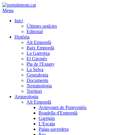
Menu
Inici
Últimes notícies
Editorial
Història
Alt Empordà
Baix Empordà
La Garrotxa
El Gironès
Pla de l'Estany
La Selva
Genealogia
Documents
Terminologia
Territori
Arqueologia
Alt Empordà
Avinyonet de Puigventós
Boadella d'Empordà
Garrigàs
L'Escala
Palau-saverdera
Pau