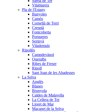
Sarrià de Ter
Vilablareix
Pla de l'Estany
Banyoles
Camós
Cornellà de Terri
Crespià
Fontcoberta
Porqueres
Serinyà
Vilademuls
Ripollès
Campdevànol
Queralbs
Ribes de Freser
Ripoll
Sant Joan de les Abadesses
La Selva
Anglès
Blanes
Brunyola
Caldes de Malavella
La Cellera de Ter
Lloret de Mar
Maçanet de la Selva