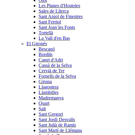
Olot
Les Planes d'Hostoles
Sales de Llierca
Sant Aniol de Finestres
Sant Ferriol
Sant Joan les Fonts
Tortellà
La Vall d'en Bas
El Gironès
Bescanó
Bordils
Canet d'Adri
Cassà de la Selva
Cervià de Ter
Fornells de la Selva
Girona
Llagostera
Llambilles
Madremanya
Quart
Salt
Sant Gregori
Sant Jordi Desvalls
Sant Julià de Ramis
Sant Martí de Llémana