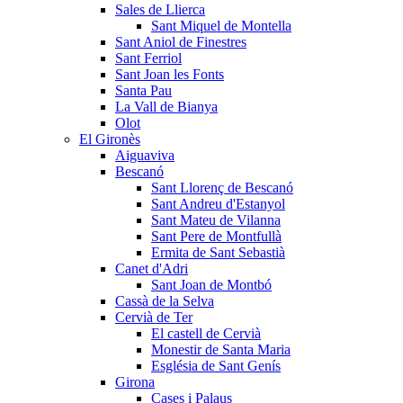
Sales de Llierca
Sant Miquel de Montella
Sant Aniol de Finestres
Sant Ferriol
Sant Joan les Fonts
Santa Pau
La Vall de Bianya
Olot
El Gironès
Aiguaviva
Bescanó
Sant Llorenç de Bescanó
Sant Andreu d'Estanyol
Sant Mateu de Vilanna
Sant Pere de Montfullà
Ermita de Sant Sebastià
Canet d'Adri
Sant Joan de Montbó
Cassà de la Selva
Cervià de Ter
El castell de Cervià
Monestir de Santa Maria
Església de Sant Genís
Girona
Cases i Palaus