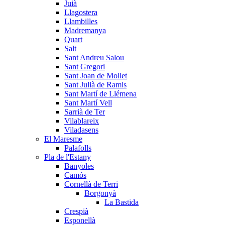
Juià
Llagostera
Llambilles
Madremanya
Quart
Salt
Sant Andreu Salou
Sant Gregori
Sant Joan de Mollet
Sant Julià de Ramis
Sant Martí de Llémena
Sant Martí Vell
Sarrià de Ter
Vilablareix
Viladasens
El Maresme
Palafolls
Pla de l'Estany
Banyoles
Camós
Cornellà de Terri
Borgonyà
La Bastida
Crespià
Esponellà