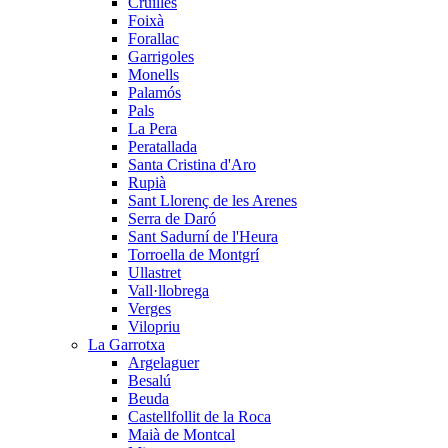
Cruïlles
Foixà
Forallac
Garrigoles
Monells
Palamós
Pals
La Pera
Peratallada
Santa Cristina d'Aro
Rupià
Sant Llorenç de les Arenes
Serra de Daró
Sant Sadurní de l'Heura
Torroella de Montgrí
Ullastret
Vall·llobrega
Verges
Vilopriu
La Garrotxa
Argelaguer
Besalú
Beuda
Castellfollit de la Roca
Maià de Montcal