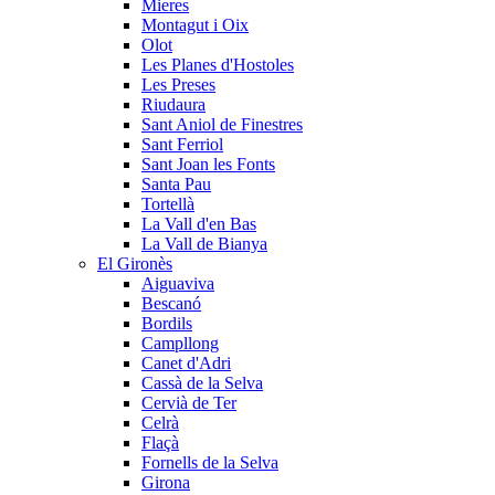
Mieres
Montagut i Oix
Olot
Les Planes d'Hostoles
Les Preses
Riudaura
Sant Aniol de Finestres
Sant Ferriol
Sant Joan les Fonts
Santa Pau
Tortellà
La Vall d'en Bas
La Vall de Bianya
El Gironès
Aiguaviva
Bescanó
Bordils
Campllong
Canet d'Adri
Cassà de la Selva
Cervià de Ter
Celrà
Flaçà
Fornells de la Selva
Girona