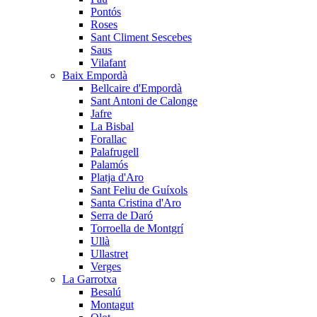
Pontós
Roses
Sant Climent Sescebes
Saus
Vilafant
Baix Empordà
Bellcaire d'Empordà
Sant Antoni de Calonge
Jafre
La Bisbal
Forallac
Palafrugell
Palamós
Platja d'Aro
Sant Feliu de Guíxols
Santa Cristina d'Aro
Serra de Daró
Torroella de Montgrí
Ullà
Ullastret
Verges
La Garrotxa
Besalú
Montagut