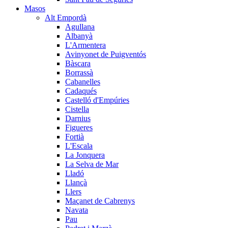
Masos
Alt Empordà
Agullana
Albanyà
L'Armentera
Avinyonet de Puigventós
Bàscara
Borrassà
Cabanelles
Cadaqués
Castelló d'Empúries
Cistella
Darnius
Figueres
Fortià
L'Escala
La Jonquera
La Selva de Mar
Lladó
Llançà
Llers
Maçanet de Cabrenys
Navata
Pau