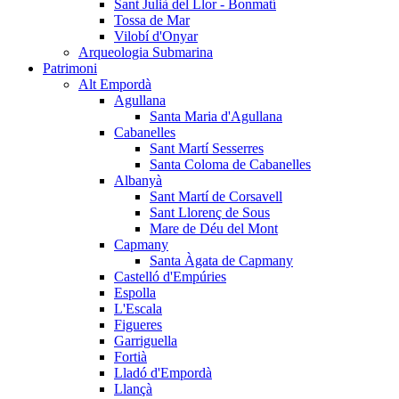
Sant Julià del Llor - Bonmatí
Tossa de Mar
Vilobí d'Onyar
Arqueologia Submarina
Patrimoni
Alt Empordà
Agullana
Santa Maria d'Agullana
Cabanelles
Sant Martí Sesserres
Santa Coloma de Cabanelles
Albanyà
Sant Martí de Corsavell
Sant Llorenç de Sous
Mare de Déu del Mont
Capmany
Santa Àgata de Capmany
Castelló d'Empúries
Espolla
L'Escala
Figueres
Garriguella
Fortià
Lladó d'Empordà
Llançà