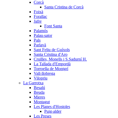
Corçà
Santa Cristina de Corçà
Foixà
Forallac
Jafre
Font Santa
Palamós
Palau-sator
Pals
Parlavà
Sant Feliu de Guíxols
Santa Cristina d'Aro
Cruïlles, Monells i S.Sadurní H.
La Tallada d'Empordà
Torroella de Montgrí
Vall-llobrega
Vilopriu
La Garrotxa
Besalú
Beuda
Mieres
Montagut
Les Planes d'Hostoles
Puig-alder
Les Preses