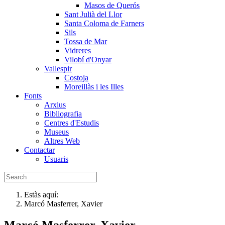
Masos de Querós
Sant Julià del Llor
Santa Coloma de Farners
Sils
Tossa de Mar
Vidreres
Vilobí d'Onyar
Vallespir
Costoja
Moreillàs i les Illes
Fonts
Arxius
Bibliografia
Centres d'Estudis
Museus
Altres Web
Contactar
Usuaris
Estàs aquí:
Marcó Masferrer, Xavier
Marcó Masferrer, Xavier