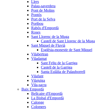
Llers
Palau-saverdera
Pont de Molins
Pontós
Port de la Selva
Portbou
Rabós d'Empordà
Roses
Sant Llorenç de la Muga
Castell de Sant Llorenç de la Muga
Sant Miquel de Fluvià
Església-monestir de Sant Miquel
Vilabertran
Viladamat
Sant Feliu de la Garriga
Castell de la Garriga
Santa Eulàlia de Palauborrell
Vilafant
Vilajuïga
Vila-sacra
Baix Empordà
Bellcaire d'Empordà
La Bisbal d'Empordà
Calonge
Colomers