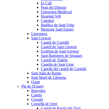
El Call
Pont del Dimoni
Estructura Medieval
Hospital Vell
Catedral
Basílica de Sant Feliu
Monestir Sant Daniel
Llagostera
Sant Gregori
Castell de Cartellà
Castell de Sant Gregori
Església de Sant Gregori
Sant Bartomeu de Segalars
Castell de Tudela
Capella de Sant Grau
Capella del castell de Cartellà
Sant Julià de Ramis
Sant Martí de Llémena
Quart
Pla de l'Estany
Banyoles
Camós
Crespià
Cornellà de Terri
Castell de Ravós del Terri