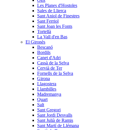
Olot
Les Planes d'Hostoles
Sales de Llierca
Sant Aniol de Finestres
Sant Ferriol
Sant Joan les Fonts
Tortellà
La Vall d'en Bas
El Gironès
Bescanó
Bordils
Canet d'Adri
Cassà de la Selva
Cervià de Ter
Fornells de la Selva
Girona
Llagostera
Llambilles
Madremanya
Quart
Salt
Sant Gregori
Sant Jordi Desvalls
Sant Julià de Ramis
Sant Martí de Llémana