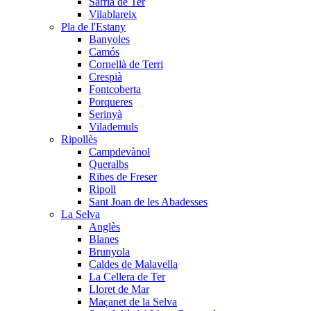
Sarrià de Ter
Vilablareix
Pla de l'Estany
Banyoles
Camós
Cornellà de Terri
Crespià
Fontcoberta
Porqueres
Serinyà
Vilademuls
Ripollès
Campdevànol
Queralbs
Ribes de Freser
Ripoll
Sant Joan de les Abadesses
La Selva
Anglès
Blanes
Brunyola
Caldes de Malavella
La Cellera de Ter
Lloret de Mar
Maçanet de la Selva