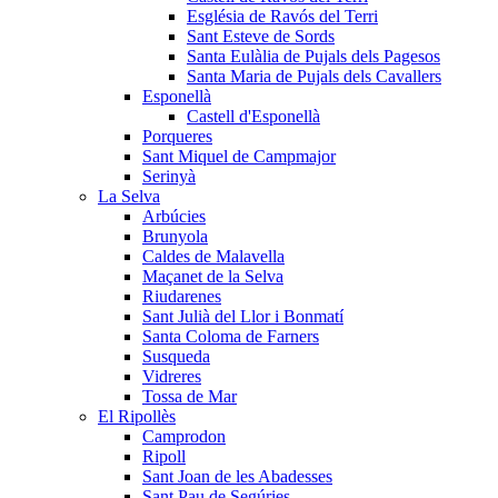
Església de Ravós del Terri
Sant Esteve de Sords
Santa Eulàlia de Pujals dels Pagesos
Santa Maria de Pujals dels Cavallers
Esponellà
Castell d'Esponellà
Porqueres
Sant Miquel de Campmajor
Serinyà
La Selva
Arbúcies
Brunyola
Caldes de Malavella
Maçanet de la Selva
Riudarenes
Sant Julià del Llor i Bonmatí
Santa Coloma de Farners
Susqueda
Vidreres
Tossa de Mar
El Ripollès
Camprodon
Ripoll
Sant Joan de les Abadesses
Sant Pau de Segúries