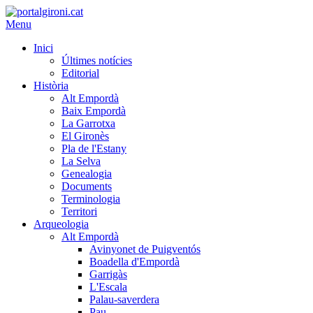
Menu
Inici
Últimes notícies
Editorial
Història
Alt Empordà
Baix Empordà
La Garrotxa
El Gironès
Pla de l'Estany
La Selva
Genealogia
Documents
Terminologia
Territori
Arqueologia
Alt Empordà
Avinyonet de Puigventós
Boadella d'Empordà
Garrigàs
L'Escala
Palau-saverdera
Pau