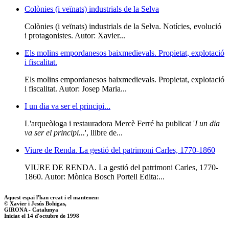
Colònies (i veïnats) industrials de la Selva
Colònies (i veïnats) industrials de la Selva. Notícies, evolució
i protagonistes. Autor: Xavier...
Els molins empordanesos baixmedievals. Propietat, explotació
i fiscalitat.
Els molins empordanesos baixmedievals. Propietat, explotació
i fiscalitat. Autor: Josep Maria...
I un dia va ser el principi...
L'arqueòloga i restauradora Mercè Ferré ha publicat '
I un dia
va ser el principi...
', llibre de...
Viure de Renda. La gestió del patrimoni Carles, 1770-1860
VIURE DE RENDA. La gestió del patrimoni Carles, 1770-
1860. Autor: Mònica Bosch Portell Edita:...
Aquest espai l'han creat i el mantenen:
© Xavier i Jesús Bohigas,
GIRONA - Catalunya
Iniciat el 14 d'octubre de 1998