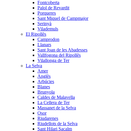
Fontcoberta
Palol de Revardit
Porqueres
Sant Miquel de Campmajor
Serinyà
Vilademuls
El Ripollès
Camprodon
Llanars
Sant Joan de les Abadesses
Vallfogona del Ripollès
Vilallonga de Ter
La Selva
Amer
Anglès
Arbúcies
Blanes
Brunyola
Caldes de Malavella
La Cellera de Ter
Massanet de la Selva
Osor
Riudarenes
Riudellots de la Selva
Sant Hilari Sacalm