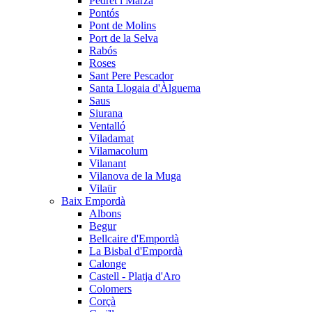
Pedret i Marzà
Pontós
Pont de Molins
Port de la Selva
Rabós
Roses
Sant Pere Pescador
Santa Llogaia d'Àlguema
Saus
Siurana
Ventalló
Viladamat
Vilamacolum
Vilanant
Vilanova de la Muga
Vilaür
Baix Empordà
Albons
Begur
Bellcaire d'Empordà
La Bisbal d'Empordà
Calonge
Castell - Platja d'Aro
Colomers
Corçà