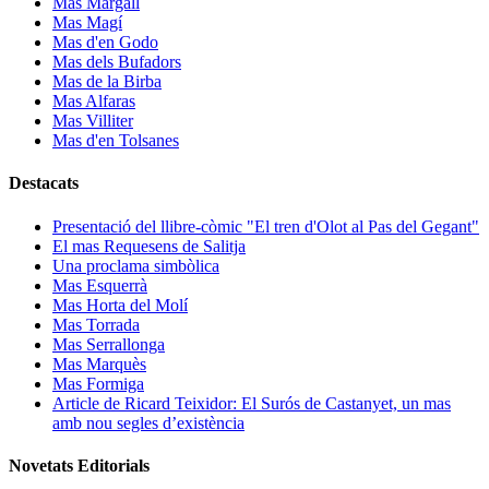
Mas Margall
Mas Magí
Mas d'en Godo
Mas dels Bufadors
Mas de la Birba
Mas Alfaras
Mas Villiter
Mas d'en Tolsanes
Destacats
Presentació del llibre-còmic "El tren d'Olot al Pas del Gegant"
El mas Requesens de Salitja
Una proclama simbòlica
Mas Esquerrà
Mas Horta del Molí
Mas Torrada
Mas Serrallonga
Mas Marquès
Mas Formiga
Article de Ricard Teixidor: El Surós de Castanyet, un mas
amb nou segles d’existència
Novetats Editorials