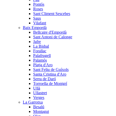
Pontós
Roses
Sant Climent Sescebes
Saus
Vilafant
Baix Empordà
Bellcaire d'Empordà
Sant Antoni de Calonge
Jafre
La Bisbal
Forallac
Palafrugell
Palamós
Platja d'Aro
Sant Feliu de Guíxols
Santa Cristina d'Aro
Serra de Daró
Torroella de Montgrí
Ullà
Ullastret
Verges
La Garrotxa
Besalú
Montagut