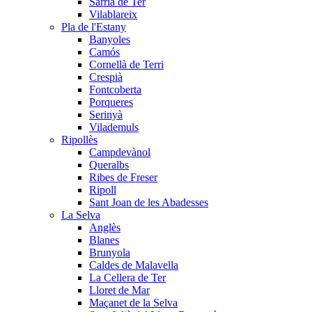
Sarrià de Ter
Vilablareix
Pla de l'Estany
Banyoles
Camós
Cornellà de Terri
Crespià
Fontcoberta
Porqueres
Serinyà
Vilademuls
Ripollès
Campdevànol
Queralbs
Ribes de Freser
Ripoll
Sant Joan de les Abadesses
La Selva
Anglès
Blanes
Brunyola
Caldes de Malavella
La Cellera de Ter
Lloret de Mar
Maçanet de la Selva