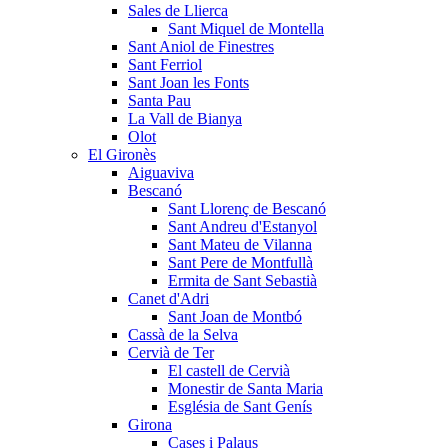
Sales de Llierca
Sant Miquel de Montella
Sant Aniol de Finestres
Sant Ferriol
Sant Joan les Fonts
Santa Pau
La Vall de Bianya
Olot
El Gironès
Aiguaviva
Bescanó
Sant Llorenç de Bescanó
Sant Andreu d'Estanyol
Sant Mateu de Vilanna
Sant Pere de Montfullà
Ermita de Sant Sebastià
Canet d'Adri
Sant Joan de Montbó
Cassà de la Selva
Cervià de Ter
El castell de Cervià
Monestir de Santa Maria
Església de Sant Genís
Girona
Cases i Palaus