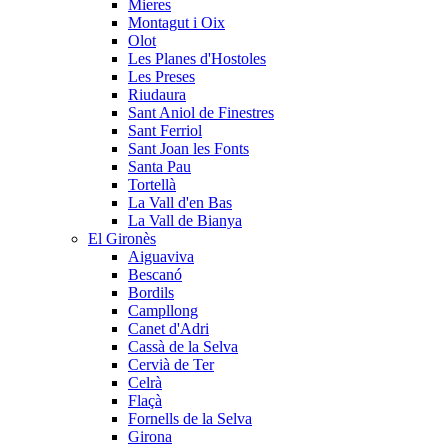
Mieres
Montagut i Oix
Olot
Les Planes d'Hostoles
Les Preses
Riudaura
Sant Aniol de Finestres
Sant Ferriol
Sant Joan les Fonts
Santa Pau
Tortellà
La Vall d'en Bas
La Vall de Bianya
El Gironès
Aiguaviva
Bescanó
Bordils
Campllong
Canet d'Adri
Cassà de la Selva
Cervià de Ter
Celrà
Flaçà
Fornells de la Selva
Girona