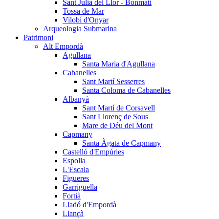
Sant Julià del Llor - Bonmatí
Tossa de Mar
Vilobí d'Onyar
Arqueologia Submarina
Patrimoni
Alt Empordà
Agullana
Santa Maria d'Agullana
Cabanelles
Sant Martí Sesserres
Santa Coloma de Cabanelles
Albanyà
Sant Martí de Corsavell
Sant Llorenç de Sous
Mare de Déu del Mont
Capmany
Santa Àgata de Capmany
Castelló d'Empúries
Espolla
L'Escala
Figueres
Garriguella
Fortià
Lladó d'Empordà
Llançà