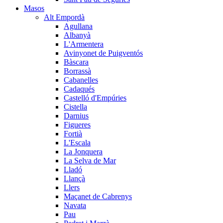
Masos
Alt Empordà
Agullana
Albanyà
L'Armentera
Avinyonet de Puigventós
Bàscara
Borrassà
Cabanelles
Cadaqués
Castelló d'Empúries
Cistella
Darnius
Figueres
Fortià
L'Escala
La Jonquera
La Selva de Mar
Lladó
Llançà
Llers
Maçanet de Cabrenys
Navata
Pau