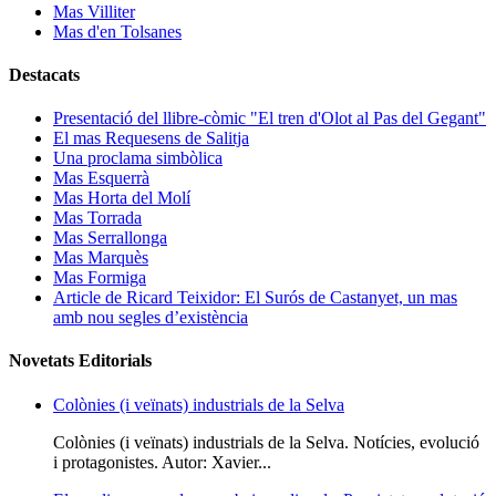
Mas Villiter
Mas d'en Tolsanes
Destacats
Presentació del llibre-còmic "El tren d'Olot al Pas del Gegant"
El mas Requesens de Salitja
Una proclama simbòlica
Mas Esquerrà
Mas Horta del Molí
Mas Torrada
Mas Serrallonga
Mas Marquès
Mas Formiga
Article de Ricard Teixidor: El Surós de Castanyet, un mas
amb nou segles d’existència
Novetats Editorials
Colònies (i veïnats) industrials de la Selva
Colònies (i veïnats) industrials de la Selva. Notícies, evolució
i protagonistes. Autor: Xavier...