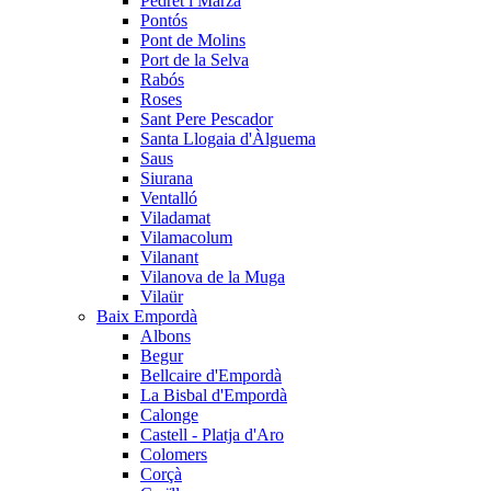
Pedret i Marzà
Pontós
Pont de Molins
Port de la Selva
Rabós
Roses
Sant Pere Pescador
Santa Llogaia d'Àlguema
Saus
Siurana
Ventalló
Viladamat
Vilamacolum
Vilanant
Vilanova de la Muga
Vilaür
Baix Empordà
Albons
Begur
Bellcaire d'Empordà
La Bisbal d'Empordà
Calonge
Castell - Platja d'Aro
Colomers
Corçà