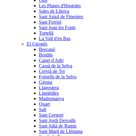
Olot
Les Planes d'Hostoles
Sales de Llierca
Sant Aniol de Finestres
Sant Ferriol
Sant Joan les Fonts
Tortellà
La Vall d'en Bas
El Gironès
Bescanó
Bordils
Canet d'Adri
Cassà de la Selva
Cervià de Ter
Fornells de la Selva
Girona
Llagostera
Llambilles
Madremanya
Quart
Salt
Sant Gregori
Sant Jordi Desvalls
Sant Julià de Ramis
Sant Martí de Llémana