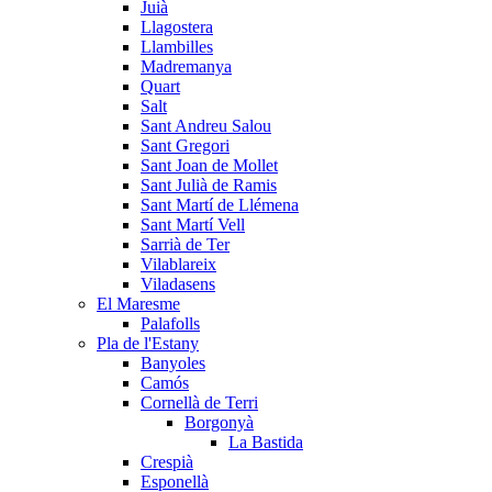
Juià
Llagostera
Llambilles
Madremanya
Quart
Salt
Sant Andreu Salou
Sant Gregori
Sant Joan de Mollet
Sant Julià de Ramis
Sant Martí de Llémena
Sant Martí Vell
Sarrià de Ter
Vilablareix
Viladasens
El Maresme
Palafolls
Pla de l'Estany
Banyoles
Camós
Cornellà de Terri
Borgonyà
La Bastida
Crespià
Esponellà