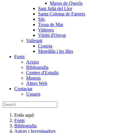
Masos de Querós
Sant Julià del Llor
Santa Coloma de Farners
Sils
Tossa de Mar
Vidreres
Vilobí d'Onyar
Vallespir
Costoja
Moreillàs i les Illes
Fonts
Arxius
Bibliografia
Centres d'Estudis
Museus
Altres Web
Contactar
Usuaris
Estàs aquí:
Fonts
Bibliografia
Autors i Investigadors