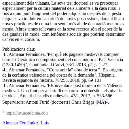
especialment dels vilatans. La seva tesi doctoral es va preocupar
especialment per la cultura material dels aliments a la casa rural, i
fins a quin punt l'augment del poder adquisitiu després de la pesta
negra es va traduir en l'aparició de noves possessions, donant lloc a
noves pràctiques de cuina i un sentit més alt de decoració mentre es
menja. Altres temes rellevants en la seva recerca són el paper de la
desigualtat i la moda, com fenòmens socials que podrien determinar
canvis en el consum.
Publicacions clau:
-L. Almenar Fernández, 'Per què els pagesos medievals compren
barnils? Ceràmica i comportament del consumidor al País Valencià
(1280-1450) ', Continuïtat i Canvi, 33/1, 2018, pàgs. 1-27.
-L. Almenar Fernández, "Consumir la" obra de terra ". Els orígens
de la ceràmica valenciana pel costat de la demanda ', Hispània.
Revista española de historia, 78/258, 2018, pp. 69-101.
-L. Almenar Fernández, 'Els inventaris post mortem de la València
medieval. Una font per a l'estudi del consum domèstic i els nivells
de vida ', Anuari d'estudis medievals, 47/2, 2017, p. 533-566.
1
Supervisors: Antoni Furió (doctorat) i Chris Briggs (MA)
.
1
https://uv.academia.edu
Almenar Fernández, Luis