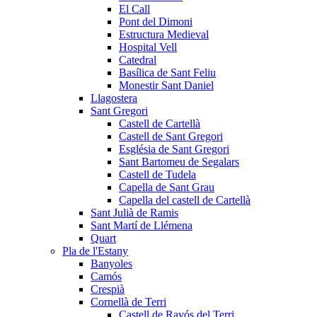
El Call
Pont del Dimoni
Estructura Medieval
Hospital Vell
Catedral
Basílica de Sant Feliu
Monestir Sant Daniel
Llagostera
Sant Gregori
Castell de Cartellà
Castell de Sant Gregori
Església de Sant Gregori
Sant Bartomeu de Segalars
Castell de Tudela
Capella de Sant Grau
Capella del castell de Cartellà
Sant Julià de Ramis
Sant Martí de Llémena
Quart
Pla de l'Estany
Banyoles
Camós
Crespià
Cornellà de Terri
Castell de Ravós del Terri