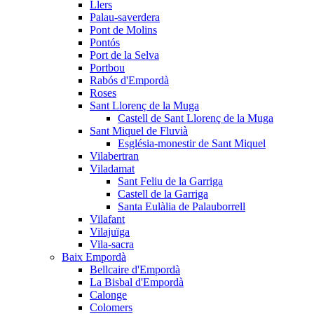
Llers
Palau-saverdera
Pont de Molins
Pontós
Port de la Selva
Portbou
Rabós d'Empordà
Roses
Sant Llorenç de la Muga
Castell de Sant Llorenç de la Muga
Sant Miquel de Fluvià
Església-monestir de Sant Miquel
Vilabertran
Viladamat
Sant Feliu de la Garriga
Castell de la Garriga
Santa Eulàlia de Palauborrell
Vilafant
Vilajuïga
Vila-sacra
Baix Empordà
Bellcaire d'Empordà
La Bisbal d'Empordà
Calonge
Colomers