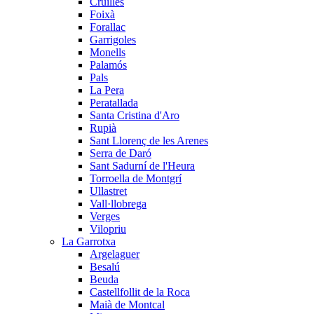
Cruïlles
Foixà
Forallac
Garrigoles
Monells
Palamós
Pals
La Pera
Peratallada
Santa Cristina d'Aro
Rupià
Sant Llorenç de les Arenes
Serra de Daró
Sant Sadurní de l'Heura
Torroella de Montgrí
Ullastret
Vall·llobrega
Verges
Vilopriu
La Garrotxa
Argelaguer
Besalú
Beuda
Castellfollit de la Roca
Maià de Montcal