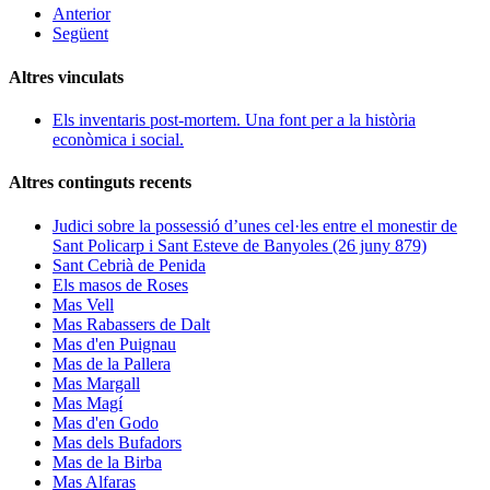
Anterior
Següent
Altres vinculats
Els inventaris post-mortem. Una font per a la història
econòmica i social.
Altres continguts recents
Judici sobre la possessió d’unes cel·les entre el monestir de
Sant Policarp i Sant Esteve de Banyoles (26 juny 879)
Sant Cebrià de Penida
Els masos de Roses
Mas Vell
Mas Rabassers de Dalt
Mas d'en Puignau
Mas de la Pallera
Mas Margall
Mas Magí
Mas d'en Godo
Mas dels Bufadors
Mas de la Birba
Mas Alfaras