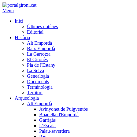
Menu
Inici
Últimes notícies
Editorial
Història
Alt Empordà
Baix Empordà
La Garrotxa
El Gironès
Pla de l'Estany
La Selva
Genealogia
Documents
Terminologia
Territori
Arqueologia
Alt Empordà
Avinyonet de Puigventós
Boadella d'Empordà
Garrigàs
L'Escala
Palau-saverdera
Pau