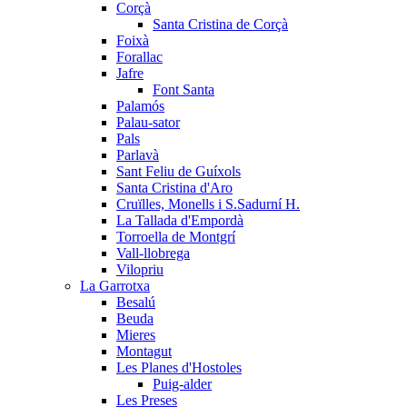
Corçà
Santa Cristina de Corçà
Foixà
Forallac
Jafre
Font Santa
Palamós
Palau-sator
Pals
Parlavà
Sant Feliu de Guíxols
Santa Cristina d'Aro
Cruïlles, Monells i S.Sadurní H.
La Tallada d'Empordà
Torroella de Montgrí
Vall-llobrega
Vilopriu
La Garrotxa
Besalú
Beuda
Mieres
Montagut
Les Planes d'Hostoles
Puig-alder
Les Preses