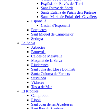
Església de Ravós del Terri
Sant Esteve de Sords
Santa Eulàlia de Pujals dels Pagesos
Santa Maria de Pujals dels Cavallers
Esponellà
Castell d'Esponellà
Porqueres
Sant Miquel de Campmajor
Serinyà
La Selva
Arbúcies
Brunyola
Caldes de Malavella
Maçanet de la Selva
Riudarenes
Sant Julià del Llor i Bonmatí
Santa Coloma de Farners
Susqueda
Vidreres
Tossa de Mar
El Ripollès
Camprodon
Ripoll
Sant Joan de les Abadesses
Sant Pau de Segúries