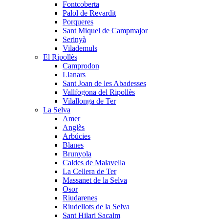
Fontcoberta
Palol de Revardit
Porqueres
Sant Miquel de Campmajor
Serinyà
Vilademuls
El Ripollès
Camprodon
Llanars
Sant Joan de les Abadesses
Vallfogona del Ripollès
Vilallonga de Ter
La Selva
Amer
Anglès
Arbúcies
Blanes
Brunyola
Caldes de Malavella
La Cellera de Ter
Massanet de la Selva
Osor
Riudarenes
Riudellots de la Selva
Sant Hilari Sacalm