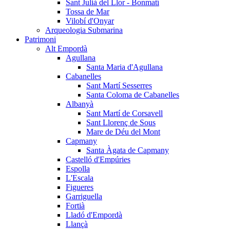
Sant Julià del Llor - Bonmatí
Tossa de Mar
Vilobí d'Onyar
Arqueologia Submarina
Patrimoni
Alt Empordà
Agullana
Santa Maria d'Agullana
Cabanelles
Sant Martí Sesserres
Santa Coloma de Cabanelles
Albanyà
Sant Martí de Corsavell
Sant Llorenç de Sous
Mare de Déu del Mont
Capmany
Santa Àgata de Capmany
Castelló d'Empúries
Espolla
L'Escala
Figueres
Garriguella
Fortià
Lladó d'Empordà
Llançà