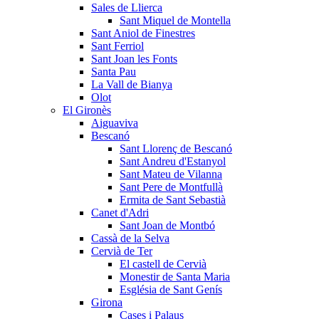
Sales de Llierca
Sant Miquel de Montella
Sant Aniol de Finestres
Sant Ferriol
Sant Joan les Fonts
Santa Pau
La Vall de Bianya
Olot
El Gironès
Aiguaviva
Bescanó
Sant Llorenç de Bescanó
Sant Andreu d'Estanyol
Sant Mateu de Vilanna
Sant Pere de Montfullà
Ermita de Sant Sebastià
Canet d'Adri
Sant Joan de Montbó
Cassà de la Selva
Cervià de Ter
El castell de Cervià
Monestir de Santa Maria
Església de Sant Genís
Girona
Cases i Palaus