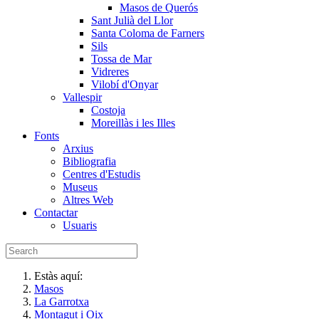
Masos de Querós
Sant Julià del Llor
Santa Coloma de Farners
Sils
Tossa de Mar
Vidreres
Vilobí d'Onyar
Vallespir
Costoja
Moreillàs i les Illes
Fonts
Arxius
Bibliografia
Centres d'Estudis
Museus
Altres Web
Contactar
Usuaris
Estàs aquí:
Masos
La Garrotxa
Montagut i Oix