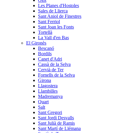
Olot
Les Planes d'Hostoles
Sales de Llierca
Sant Aniol de Finestres
Sant Ferriol
Sant Joan les Fonts
Tortellà
La Vall d'en Bas
El Gironès
Bescanó
Bordils
Canet d'Adri
Cassà de la Selva
Cervià de Ter
Fornells de la Selva
Girona
Llagostera
Llambilles
Madremanya
Quart
Salt
Sant Gregori
Sant Jordi Desvalls
Sant Julià de Ramis
Sant Martí de Llémana