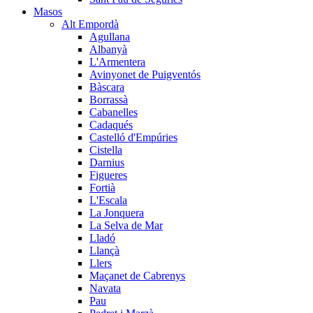
Masos
Alt Empordà
Agullana
Albanyà
L'Armentera
Avinyonet de Puigventós
Bàscara
Borrassà
Cabanelles
Cadaqués
Castelló d'Empúries
Cistella
Darnius
Figueres
Fortià
L'Escala
La Jonquera
La Selva de Mar
Lladó
Llançà
Llers
Maçanet de Cabrenys
Navata
Pau