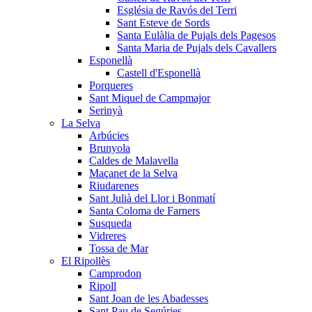
Església de Ravós del Terri
Sant Esteve de Sords
Santa Eulàlia de Pujals dels Pagesos
Santa Maria de Pujals dels Cavallers
Esponellà
Castell d'Esponellà
Porqueres
Sant Miquel de Campmajor
Serinyà
La Selva
Arbúcies
Brunyola
Caldes de Malavella
Maçanet de la Selva
Riudarenes
Sant Julià del Llor i Bonmatí
Santa Coloma de Farners
Susqueda
Vidreres
Tossa de Mar
El Ripollès
Camprodon
Ripoll
Sant Joan de les Abadesses
Sant Pau de Segúries