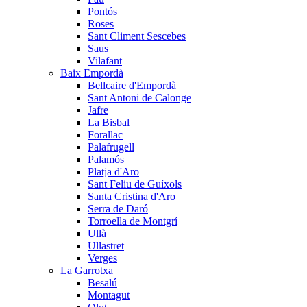
Pontós
Roses
Sant Climent Sescebes
Saus
Vilafant
Baix Empordà
Bellcaire d'Empordà
Sant Antoni de Calonge
Jafre
La Bisbal
Forallac
Palafrugell
Palamós
Platja d'Aro
Sant Feliu de Guíxols
Santa Cristina d'Aro
Serra de Daró
Torroella de Montgrí
Ullà
Ullastret
Verges
La Garrotxa
Besalú
Montagut