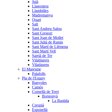
Juià
Llagostera
Llambilles
Madremanya
Quart
Salt
Sant Andreu Salou
Sant Gregori
Sant Joan de Mollet
Sant Julià de Ramis
Sant Martí de Llémena
Sant Martí Vell
Sarrià de Ter
Vilablareix
Viladasens
El Maresme
Palafolls
Pla de l'Estany
Banyoles
Camós
Cornellà de Terri
Borgonyà
La Bastida
Crespià
Esponellà