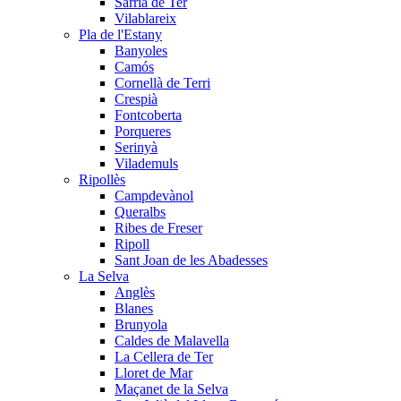
Sarrià de Ter
Vilablareix
Pla de l'Estany
Banyoles
Camós
Cornellà de Terri
Crespià
Fontcoberta
Porqueres
Serinyà
Vilademuls
Ripollès
Campdevànol
Queralbs
Ribes de Freser
Ripoll
Sant Joan de les Abadesses
La Selva
Anglès
Blanes
Brunyola
Caldes de Malavella
La Cellera de Ter
Lloret de Mar
Maçanet de la Selva