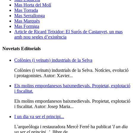
Mas Horta del Molí
Mas Torrada
Mas Serrallonga
Mas Marquès
Mas Formiga
Article de Ricard Teixidor: El Surós de Castanyet, un mas
amb nou segles d’existència
Novetats Editorials
Colònies (i veïnats) industrials de la Selva
Colònies (i veïnats) industrials de la Selva. Notícies, evolució
i protagonistes. Autor: Xavier...
Els molins empordanesos baixmedievals. Propietat, explotació
i fiscalitat.
Els molins empordanesos baixmedievals. Propietat, explotació
i fiscalitat. Autor: Josep Maria...
I un dia va ser el principi...
L'arqueòloga i restauradora Mercè Ferré ha publicat '
I un dia
va ser el principi...
', llibre de...