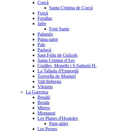
Corçà
Santa Cristina de Corçà
Foixà
Forallac
Jafre
Font Santa
Palamós
Palau-sator
Pals
Parlavà
Sant Feliu de Guíxols
Santa Cristina d'Aro
Cruïlles, Monells i S.Sadurní H.
La Tallada d'Empordà
Torroella de Montgrí
Vall-llobrega
Vilopriu
La Garrotxa
Besalú
Beuda
Mieres
Montagut
Les Planes d'Hostoles
Puig-alder
Les Preses