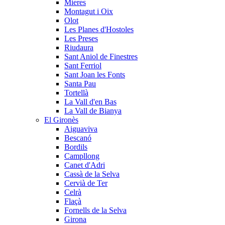
Mieres
Montagut i Oix
Olot
Les Planes d'Hostoles
Les Preses
Riudaura
Sant Aniol de Finestres
Sant Ferriol
Sant Joan les Fonts
Santa Pau
Tortellà
La Vall d'en Bas
La Vall de Bianya
El Gironès
Aiguaviva
Bescanó
Bordils
Campllong
Canet d'Adri
Cassà de la Selva
Cervià de Ter
Celrà
Flaçà
Fornells de la Selva
Girona