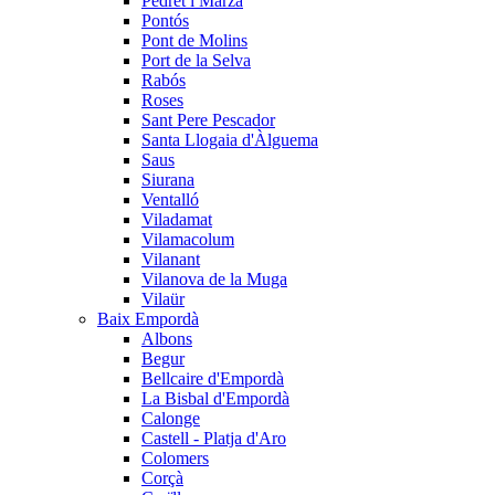
Pedret i Marzà
Pontós
Pont de Molins
Port de la Selva
Rabós
Roses
Sant Pere Pescador
Santa Llogaia d'Àlguema
Saus
Siurana
Ventalló
Viladamat
Vilamacolum
Vilanant
Vilanova de la Muga
Vilaür
Baix Empordà
Albons
Begur
Bellcaire d'Empordà
La Bisbal d'Empordà
Calonge
Castell - Platja d'Aro
Colomers
Corçà