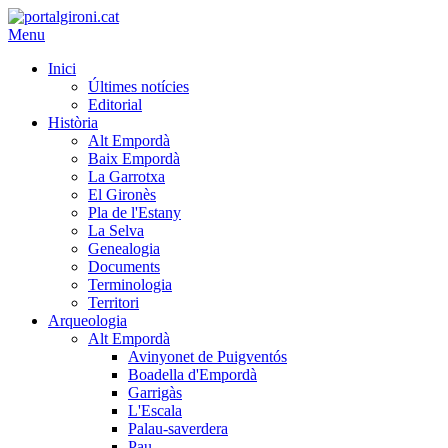
Menu
Inici
Últimes notícies
Editorial
Història
Alt Empordà
Baix Empordà
La Garrotxa
El Gironès
Pla de l'Estany
La Selva
Genealogia
Documents
Terminologia
Territori
Arqueologia
Alt Empordà
Avinyonet de Puigventós
Boadella d'Empordà
Garrigàs
L'Escala
Palau-saverdera
Pau