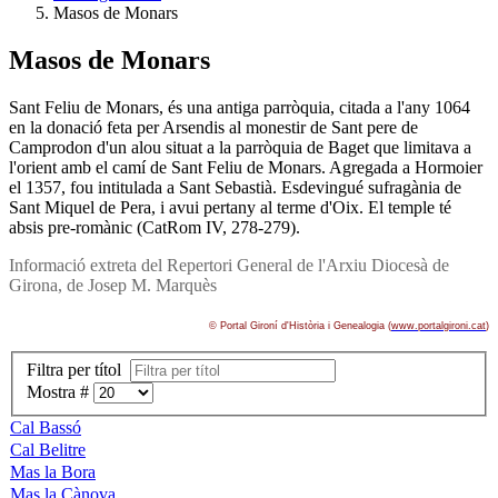
Masos de Monars
Masos de Monars
Sant Feliu de Monars, és una antiga parròquia, citada a l'any 1064
en la donació feta per Arsendis al monestir de Sant pere de
Camprodon d'un alou situat a la parròquia de Baget que limitava a
l'orient amb el camí­ de Sant Feliu de Monars. Agregada a Hormoier
el 1357, fou intitulada a Sant Sebastià. Esdevingué sufragània de
Sant Miquel de Pera, i avui pertany al terme d'Oix. El temple té
absis pre-romànic (CatRom IV, 278-279).
Informació extreta del Repertori General de l'Arxiu Diocesà de
Girona, de Josep M. Marquès
© Portal Gironí­ d'Història i Genealogia (
www.portalgironi.cat
)
Filtra per títol
Mostra #
Cal Bassó
Cal Belitre
Mas la Bora
Mas la Cànova