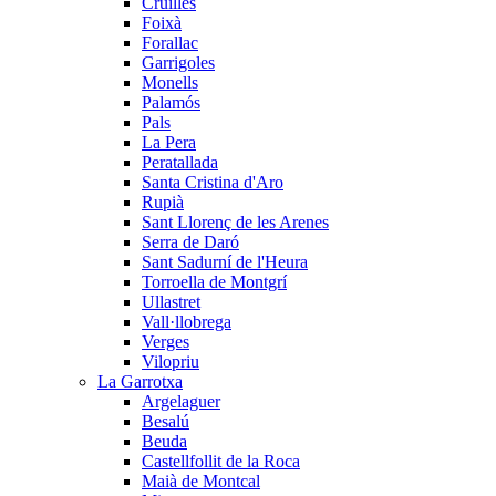
Cruïlles
Foixà
Forallac
Garrigoles
Monells
Palamós
Pals
La Pera
Peratallada
Santa Cristina d'Aro
Rupià
Sant Llorenç de les Arenes
Serra de Daró
Sant Sadurní de l'Heura
Torroella de Montgrí
Ullastret
Vall·llobrega
Verges
Vilopriu
La Garrotxa
Argelaguer
Besalú
Beuda
Castellfollit de la Roca
Maià de Montcal