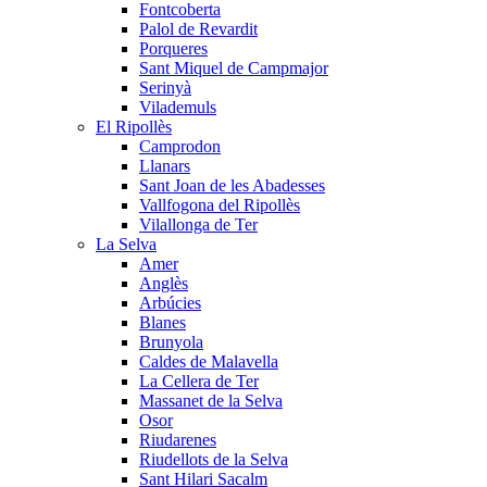
Fontcoberta
Palol de Revardit
Porqueres
Sant Miquel de Campmajor
Serinyà
Vilademuls
El Ripollès
Camprodon
Llanars
Sant Joan de les Abadesses
Vallfogona del Ripollès
Vilallonga de Ter
La Selva
Amer
Anglès
Arbúcies
Blanes
Brunyola
Caldes de Malavella
La Cellera de Ter
Massanet de la Selva
Osor
Riudarenes
Riudellots de la Selva
Sant Hilari Sacalm