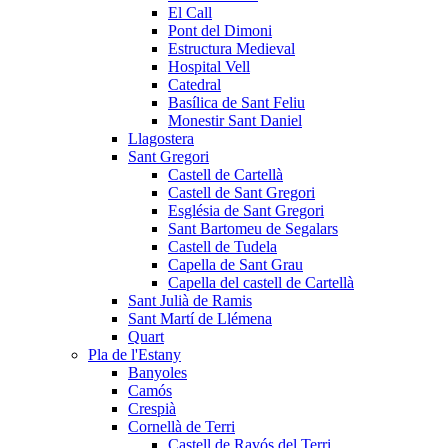
El Call
Pont del Dimoni
Estructura Medieval
Hospital Vell
Catedral
Basílica de Sant Feliu
Monestir Sant Daniel
Llagostera
Sant Gregori
Castell de Cartellà
Castell de Sant Gregori
Església de Sant Gregori
Sant Bartomeu de Segalars
Castell de Tudela
Capella de Sant Grau
Capella del castell de Cartellà
Sant Julià de Ramis
Sant Martí de Llémena
Quart
Pla de l'Estany
Banyoles
Camós
Crespià
Cornellà de Terri
Castell de Ravós del Terri