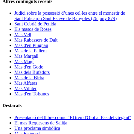
Altres continguts recents
Judici sobre la possessió d’unes cel·les entre el monestir de
Sant Policarp i Sant Esteve de Banyoles (26 juny 879)
Sant Cebrià de Penida
Els masos de Roses
Mas Vell
Mas Rabassers de Dalt
Mas d'en Puignau
Mas de la Pallera
Mas Margall
Mas Magí
Mas d'en Godo
Mas dels Bufadors
Mas de la Birba
Mas Alfaras
Mas Villiter
Mas d'en Tolsanes
Destacats
Presentació del llibre-còmic "El tren d'Olot al Pas del Gegant"
El mas Requesens de Salitja
Una proclama simbòlica
Mas Esquerrà