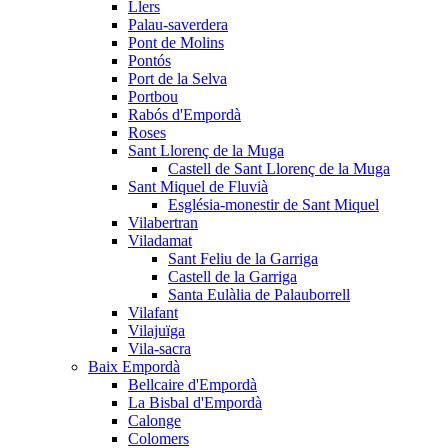
Llers
Palau-saverdera
Pont de Molins
Pontós
Port de la Selva
Portbou
Rabós d'Empordà
Roses
Sant Llorenç de la Muga
Castell de Sant Llorenç de la Muga
Sant Miquel de Fluvià
Església-monestir de Sant Miquel
Vilabertran
Viladamat
Sant Feliu de la Garriga
Castell de la Garriga
Santa Eulàlia de Palauborrell
Vilafant
Vilajuïga
Vila-sacra
Baix Empordà
Bellcaire d'Empordà
La Bisbal d'Empordà
Calonge
Colomers