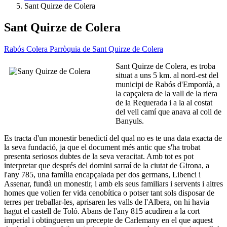
Sant Quirze de Colera
Sant Quirze de Colera
Rabós
Colera
Parròquia de Sant Quirze de Colera
Sant Quirze de Colera, es troba
situat a uns 5 km. al nord-est del
municipi de Rabós d'Empordà, a
la capçalera de la vall de la riera
de la Requerada i a la al costat
del vell camí que anava al coll de
Banyuls.
Es tracta d'un monestir benedictí del qual no es te una data exacta de
la seva fundació, ja que el document més antic que s'ha trobat
presenta seriosos dubtes de la seva veracitat. Amb tot es pot
interpretar que després del domini sarraí de la ciutat de Girona, a
l'any 785, una família encapçalada per dos germans, Libenci i
Assenar, fundà un monestir, i amb els seus familiars i servents i altres
homes que volien fer vida cenobítica o potser tant sols disposar de
terres per treballar-les, aprisaren les valls de l'Albera, on hi havia
hagut el castell de Toló. Abans de l'any 815 acudiren a la cort
imperial i obtingueren un precepte de Carlemany en el que aquest