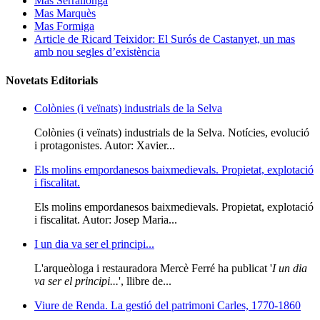
Mas Serrallonga
Mas Marquès
Mas Formiga
Article de Ricard Teixidor: El Surós de Castanyet, un mas
amb nou segles d’existència
Novetats Editorials
Colònies (i veïnats) industrials de la Selva
Colònies (i veïnats) industrials de la Selva. Notícies, evolució
i protagonistes. Autor: Xavier...
Els molins empordanesos baixmedievals. Propietat, explotació
i fiscalitat.
Els molins empordanesos baixmedievals. Propietat, explotació
i fiscalitat. Autor: Josep Maria...
I un dia va ser el principi...
L'arqueòloga i restauradora Mercè Ferré ha publicat '
I un dia
va ser el principi...
', llibre de...
Viure de Renda. La gestió del patrimoni Carles, 1770-1860