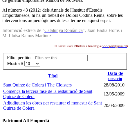
de general empordanès Ramon de Nouviles.
Al número 43 (2012) dels Annals de l'Institut d'Estudis
Empordanesos, hi ha un treball de Dolors Codina Reina, sobre les
intervencions arqueològiques dutes a terme en aquest espai.
Informació extreta de "
Catalunya Romànica
", Joan Badia Homs i
M. Lluïsa Ramos Martínez
© Portal Gironí d'Història i Genealogia (
www.portalgironi.cat
)
Filtra per títol
Mostra #
Data de
Títol
creació
Sant Quirze de Colera i The Cloisters
28/08/2010
Comença la tercera fase de la restauració de Sant
12/05/2009
Quirze de Colera
Adjudiquen les obres per restaurar el monestir de Sant
20/03/2009
Quirze de Colera
Patrimoni Alt Empordà