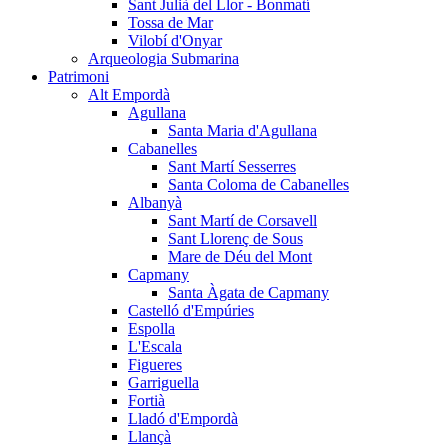
Sant Julià del Llor - Bonmatí
Tossa de Mar
Vilobí d'Onyar
Arqueologia Submarina
Patrimoni
Alt Empordà
Agullana
Santa Maria d'Agullana
Cabanelles
Sant Martí Sesserres
Santa Coloma de Cabanelles
Albanyà
Sant Martí de Corsavell
Sant Llorenç de Sous
Mare de Déu del Mont
Capmany
Santa Àgata de Capmany
Castelló d'Empúries
Espolla
L'Escala
Figueres
Garriguella
Fortià
Lladó d'Empordà
Llançà