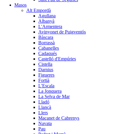
Masos
Alt Empordà
Agullana
Albanyà
L'Armentera
Avinyonet de Puigventós
Bàscara
Borrassà
Cabanelles
Cadaqués
Castelló d'Empúries
Cistella
Darnius
Figueres
Fortià
L'Escala
La Jonquera
La Selva de Mar
Lladó
Llançà
Llers
Maçanet de Cabrenys
Navata
Pau