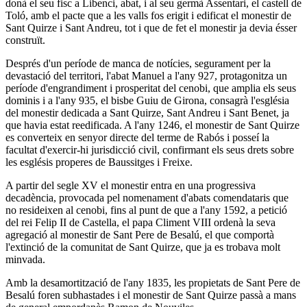
donà el seu fisc a Libenci, abat, i al seu germà Assentari, el castell de
Toló, amb el pacte que a les valls fos erigit i edificat el monestir de
Sant Quirze i Sant Andreu, tot i que de fet el monestir ja devia ésser
construït.
Després d'un període de manca de notícies, segurament per la
devastació del territori, l'abat Manuel a l'any 927, protagonitza un
període d'engrandiment i prosperitat del cenobi, que amplia els seus
dominis i a l'any 935, el bisbe Guiu de Girona, consagrà l'església
del monestir dedicada a Sant Quirze, Sant Andreu i Sant Benet, ja
que havia estat reedificada. A l'any 1246, el monestir de Sant Quirze
es converteix en senyor directe del terme de Rabós i posseí la
facultat d'exercir-hi jurisdicció civil, confirmant els seus drets sobre
les esglésis properes de Baussitges i Freixe.
A partir del segle XV el monestir entra en una progressiva
decadència, provocada pel nomenament d'abats comendataris que
no resideixen al cenobi, fins al punt de que a l'any 1592, a petició
del rei Felip II de Castella, el papa Climent VIII ordenà la seva
agregació al monestir de Sant Pere de Besalú, el que comportà
l'extinció de la comunitat de Sant Quirze, que ja es trobava molt
minvada.
Amb la desamortització de l'any 1835, les propietats de Sant Pere de
Besalú foren subhastades i el monestir de Sant Quirze passà a mans