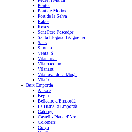
Pedret i Marzà
Pontós
Pont de Molins
Port de la Selva
Rabós
Roses
Sant Pere Pescador
Santa Llogaia d'Àlguema
Saus
Siurana
Ventalló
Viladamat
Vilamacolum
Vilanant
Vilanova de la Muga
Vilaür
Baix Empordà
Albons
Begur
Bellcaire d'Empordà
La Bisbal d'Empordà
Calonge
Castell - Platja d'Aro
Colomers
Corçà