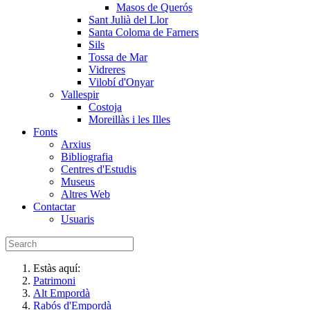
Masos de Querós
Sant Julià del Llor
Santa Coloma de Farners
Sils
Tossa de Mar
Vidreres
Vilobí d'Onyar
Vallespir
Costoja
Moreillàs i les Illes
Fonts
Arxius
Bibliografia
Centres d'Estudis
Museus
Altres Web
Contactar
Usuaris
Estàs aquí:
Patrimoni
Alt Empordà
Rabós d'Empordà