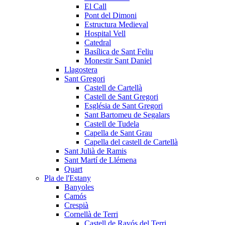
El Call
Pont del Dimoni
Estructura Medieval
Hospital Vell
Catedral
Basílica de Sant Feliu
Monestir Sant Daniel
Llagostera
Sant Gregori
Castell de Cartellà
Castell de Sant Gregori
Església de Sant Gregori
Sant Bartomeu de Segalars
Castell de Tudela
Capella de Sant Grau
Capella del castell de Cartellà
Sant Julià de Ramis
Sant Martí de Llémena
Quart
Pla de l'Estany
Banyoles
Camós
Crespià
Cornellà de Terri
Castell de Ravós del Terri