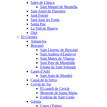
Sales de Llierca
Sant Miquel de Montella
Sant Aniol de Finestres
Sant Ferriol
Sant Joan les Fonts
Santa Pau
La Vall de Bianya
Olot
El Gironès
Aiguaviva
Bescanó
Sant Llorenç de Bescanó
Sant Andreu d'Estanyol
Sant Mateu de Vilanna
Sant Pere de Montfullà
Ermita de Sant Sebastià
Canet d'Adri
Sant Joan de Montbó
Cassà de la Selva
Cervià de Ter
El castell de Cervià
Monestir de Santa Maria
Església de Sant Genís
Girona
Cases i Palaus