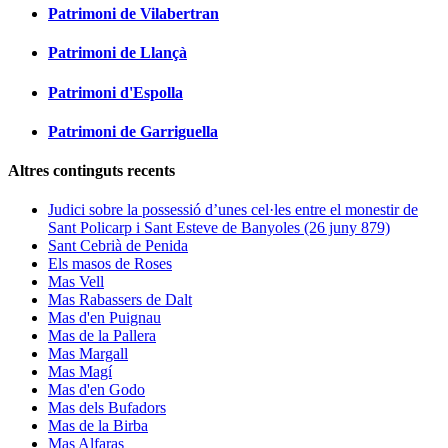
Patrimoni de Vilabertran
Patrimoni de Llançà
Patrimoni d'Espolla
Patrimoni de Garriguella
Altres continguts recents
Judici sobre la possessió d’unes cel·les entre el monestir de
Sant Policarp i Sant Esteve de Banyoles (26 juny 879)
Sant Cebrià de Penida
Els masos de Roses
Mas Vell
Mas Rabassers de Dalt
Mas d'en Puignau
Mas de la Pallera
Mas Margall
Mas Magí
Mas d'en Godo
Mas dels Bufadors
Mas de la Birba
Mas Alfaras