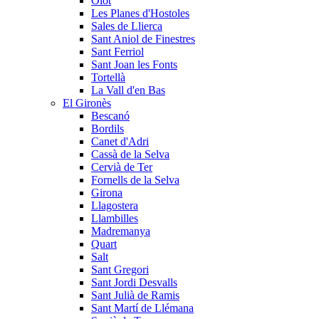
Olot
Les Planes d'Hostoles
Sales de Llierca
Sant Aniol de Finestres
Sant Ferriol
Sant Joan les Fonts
Tortellà
La Vall d'en Bas
El Gironès
Bescanó
Bordils
Canet d'Adri
Cassà de la Selva
Cervià de Ter
Fornells de la Selva
Girona
Llagostera
Llambilles
Madremanya
Quart
Salt
Sant Gregori
Sant Jordi Desvalls
Sant Julià de Ramis
Sant Martí de Llémana