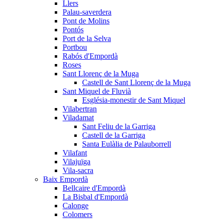
Llers
Palau-saverdera
Pont de Molins
Pontós
Port de la Selva
Portbou
Rabós d'Empordà
Roses
Sant Llorenç de la Muga
Castell de Sant Llorenç de la Muga
Sant Miquel de Fluvià
Església-monestir de Sant Miquel
Vilabertran
Viladamat
Sant Feliu de la Garriga
Castell de la Garriga
Santa Eulàlia de Palauborrell
Vilafant
Vilajuïga
Vila-sacra
Baix Empordà
Bellcaire d'Empordà
La Bisbal d'Empordà
Calonge
Colomers