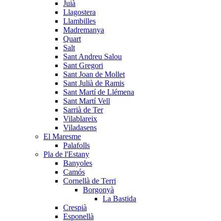
Juià
Llagostera
Llambilles
Madremanya
Quart
Salt
Sant Andreu Salou
Sant Gregori
Sant Joan de Mollet
Sant Julià de Ramis
Sant Martí de Llémena
Sant Martí Vell
Sarrià de Ter
Vilablareix
Viladasens
El Maresme
Palafolls
Pla de l'Estany
Banyoles
Camós
Cornellà de Terri
Borgonyà
La Bastida
Crespià
Esponellà