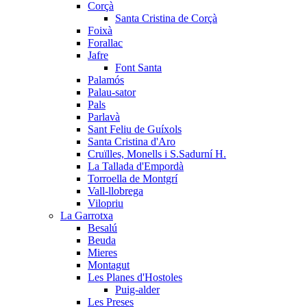
Corçà
Santa Cristina de Corçà
Foixà
Forallac
Jafre
Font Santa
Palamós
Palau-sator
Pals
Parlavà
Sant Feliu de Guíxols
Santa Cristina d'Aro
Cruïlles, Monells i S.Sadurní H.
La Tallada d'Empordà
Torroella de Montgrí
Vall-llobrega
Vilopriu
La Garrotxa
Besalú
Beuda
Mieres
Montagut
Les Planes d'Hostoles
Puig-alder
Les Preses