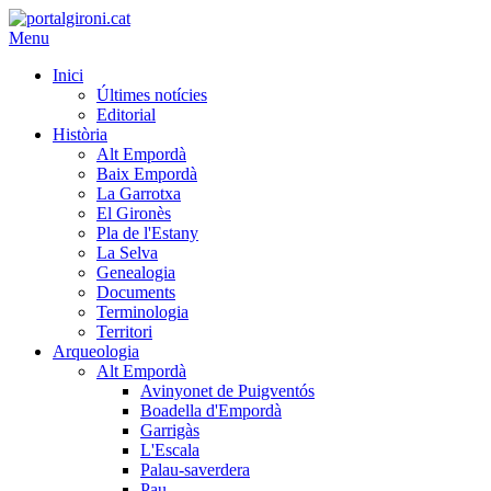
Menu
Inici
Últimes notícies
Editorial
Història
Alt Empordà
Baix Empordà
La Garrotxa
El Gironès
Pla de l'Estany
La Selva
Genealogia
Documents
Terminologia
Territori
Arqueologia
Alt Empordà
Avinyonet de Puigventós
Boadella d'Empordà
Garrigàs
L'Escala
Palau-saverdera
Pau