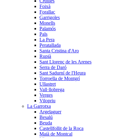
Cruïlles
Foixà
Forallac
Garrigoles
Monells
Palamós
Pals
La Pera
Peratallada
Santa Cristina d'Aro
Rupià
Sant Llorenç de les Arenes
Serra de Daró
Sant Sadurní de l'Heura
Torroella de Montgrí
Ullastret
Vall·llobrega
Verges
Vilopriu
La Garrotxa
Argelaguer
Besalú
Beuda
Castellfollit de la Roca
Maià de Montcal