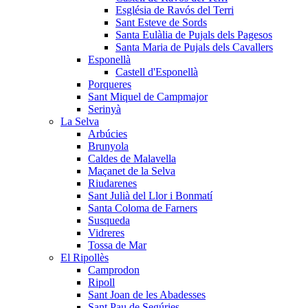
Església de Ravós del Terri
Sant Esteve de Sords
Santa Eulàlia de Pujals dels Pagesos
Santa Maria de Pujals dels Cavallers
Esponellà
Castell d'Esponellà
Porqueres
Sant Miquel de Campmajor
Serinyà
La Selva
Arbúcies
Brunyola
Caldes de Malavella
Maçanet de la Selva
Riudarenes
Sant Julià del Llor i Bonmatí
Santa Coloma de Farners
Susqueda
Vidreres
Tossa de Mar
El Ripollès
Camprodon
Ripoll
Sant Joan de les Abadesses
Sant Pau de Segúries