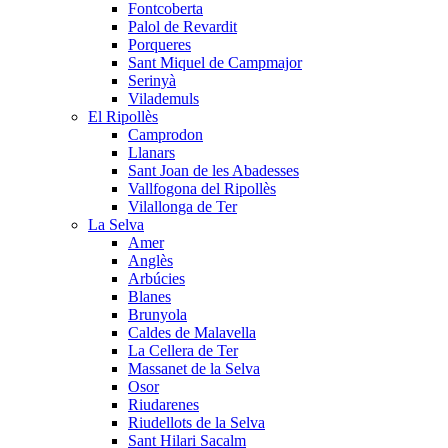
Fontcoberta
Palol de Revardit
Porqueres
Sant Miquel de Campmajor
Serinyà
Vilademuls
El Ripollès
Camprodon
Llanars
Sant Joan de les Abadesses
Vallfogona del Ripollès
Vilallonga de Ter
La Selva
Amer
Anglès
Arbúcies
Blanes
Brunyola
Caldes de Malavella
La Cellera de Ter
Massanet de la Selva
Osor
Riudarenes
Riudellots de la Selva
Sant Hilari Sacalm