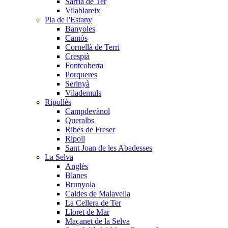
Sarrià de Ter
Vilablareix
Pla de l'Estany
Banyoles
Camós
Cornellà de Terri
Crespià
Fontcoberta
Porqueres
Serinyà
Vilademuls
Ripollès
Campdevànol
Queralbs
Ribes de Freser
Ripoll
Sant Joan de les Abadesses
La Selva
Anglès
Blanes
Brunyola
Caldes de Malavella
La Cellera de Ter
Lloret de Mar
Maçanet de la Selva