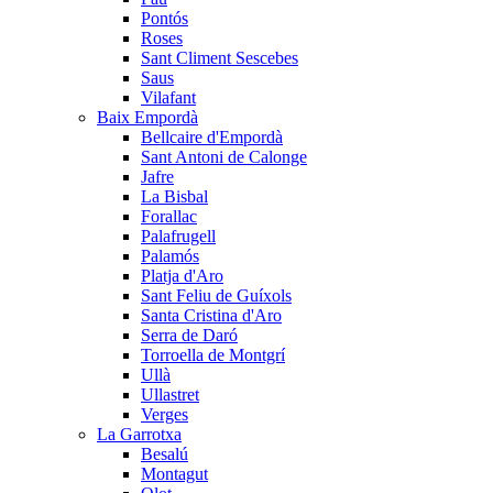
Pontós
Roses
Sant Climent Sescebes
Saus
Vilafant
Baix Empordà
Bellcaire d'Empordà
Sant Antoni de Calonge
Jafre
La Bisbal
Forallac
Palafrugell
Palamós
Platja d'Aro
Sant Feliu de Guíxols
Santa Cristina d'Aro
Serra de Daró
Torroella de Montgrí
Ullà
Ullastret
Verges
La Garrotxa
Besalú
Montagut