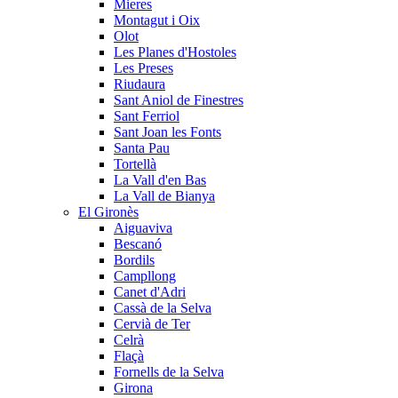
Mieres
Montagut i Oix
Olot
Les Planes d'Hostoles
Les Preses
Riudaura
Sant Aniol de Finestres
Sant Ferriol
Sant Joan les Fonts
Santa Pau
Tortellà
La Vall d'en Bas
La Vall de Bianya
El Gironès
Aiguaviva
Bescanó
Bordils
Campllong
Canet d'Adri
Cassà de la Selva
Cervià de Ter
Celrà
Flaçà
Fornells de la Selva
Girona