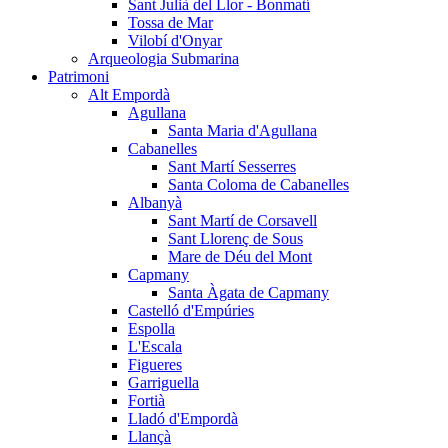
Sant Julià del Llor - Bonmatí
Tossa de Mar
Vilobí d'Onyar
Arqueologia Submarina
Patrimoni
Alt Empordà
Agullana
Santa Maria d'Agullana
Cabanelles
Sant Martí Sesserres
Santa Coloma de Cabanelles
Albanyà
Sant Martí de Corsavell
Sant Llorenç de Sous
Mare de Déu del Mont
Capmany
Santa Àgata de Capmany
Castelló d'Empúries
Espolla
L'Escala
Figueres
Garriguella
Fortià
Lladó d'Empordà
Llançà