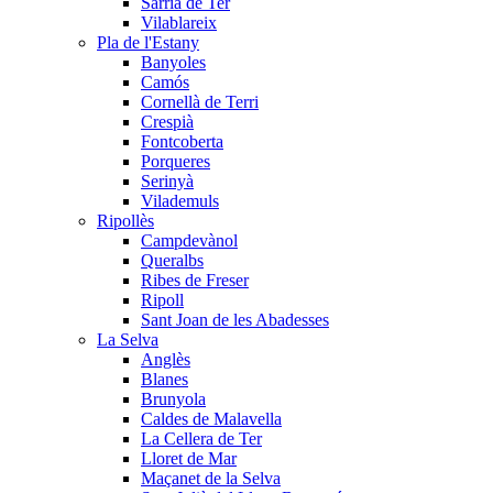
Sarrià de Ter
Vilablareix
Pla de l'Estany
Banyoles
Camós
Cornellà de Terri
Crespià
Fontcoberta
Porqueres
Serinyà
Vilademuls
Ripollès
Campdevànol
Queralbs
Ribes de Freser
Ripoll
Sant Joan de les Abadesses
La Selva
Anglès
Blanes
Brunyola
Caldes de Malavella
La Cellera de Ter
Lloret de Mar
Maçanet de la Selva