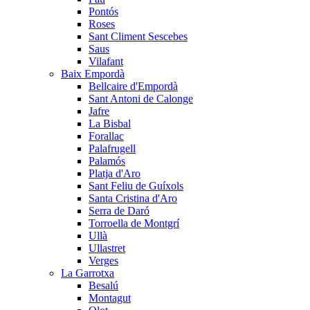
Pontós
Roses
Sant Climent Sescebes
Saus
Vilafant
Baix Empordà
Bellcaire d'Empordà
Sant Antoni de Calonge
Jafre
La Bisbal
Forallac
Palafrugell
Palamós
Platja d'Aro
Sant Feliu de Guíxols
Santa Cristina d'Aro
Serra de Daró
Torroella de Montgrí
Ullà
Ullastret
Verges
La Garrotxa
Besalú
Montagut