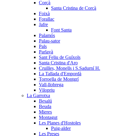
Corçà
Santa Cristina de Corçà
Foixà
Forallac
Jafre
Font Santa
Palamós
Palau-sator
Pals
Parlavà
Sant Feliu de Guíxols
Santa Cristina d'Aro
Cruïlles, Monells i S.Sadurní H.
La Tallada d'Empordà
Torroella de Montgrí
Vall-llobrega
Vilopriu
La Garrotxa
Besalú
Beuda
Mieres
Montagut
Les Planes d'Hostoles
Puig-alder
Les Preses