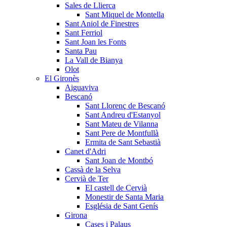
Sales de Llierca
Sant Miquel de Montella
Sant Aniol de Finestres
Sant Ferriol
Sant Joan les Fonts
Santa Pau
La Vall de Bianya
Olot
El Gironès
Aiguaviva
Bescanó
Sant Llorenç de Bescanó
Sant Andreu d'Estanyol
Sant Mateu de Vilanna
Sant Pere de Montfullà
Ermita de Sant Sebastià
Canet d'Adri
Sant Joan de Montbó
Cassà de la Selva
Cervià de Ter
El castell de Cervià
Monestir de Santa Maria
Església de Sant Genís
Girona
Cases i Palaus