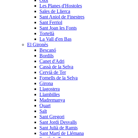
Olot
Les Planes d'Hostoles
Sales de Llierca
Sant Aniol de Finestres
Sant Ferriol
Sant Joan les Fonts
Tortellà
La Vall d'en Bas
El Gironès
Bescanó
Bordils
Canet d'Adri
Cassà de la Selva
Cervià de Ter
Fornells de la Selva
Girona
Llagostera
Llambilles
Madremanya
Quart
Salt
Sant Gregori
Sant Jordi Desvalls
Sant Julià de Ramis
Sant Martí de Llémana