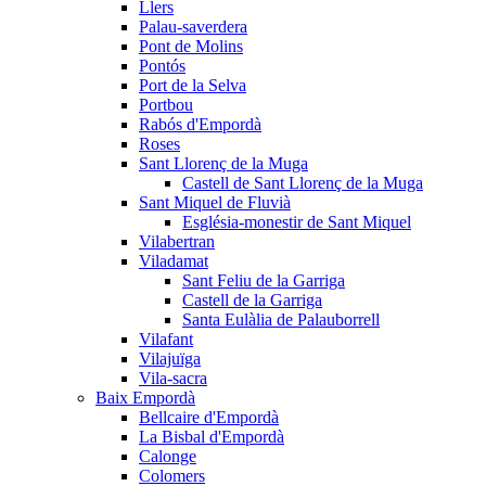
Llers
Palau-saverdera
Pont de Molins
Pontós
Port de la Selva
Portbou
Rabós d'Empordà
Roses
Sant Llorenç de la Muga
Castell de Sant Llorenç de la Muga
Sant Miquel de Fluvià
Església-monestir de Sant Miquel
Vilabertran
Viladamat
Sant Feliu de la Garriga
Castell de la Garriga
Santa Eulàlia de Palauborrell
Vilafant
Vilajuïga
Vila-sacra
Baix Empordà
Bellcaire d'Empordà
La Bisbal d'Empordà
Calonge
Colomers