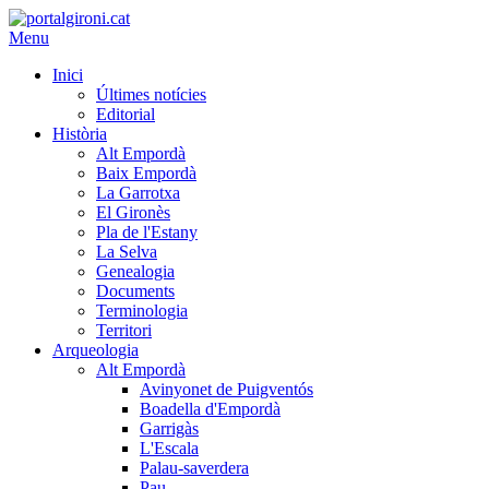
Menu
Inici
Últimes notícies
Editorial
Història
Alt Empordà
Baix Empordà
La Garrotxa
El Gironès
Pla de l'Estany
La Selva
Genealogia
Documents
Terminologia
Territori
Arqueologia
Alt Empordà
Avinyonet de Puigventós
Boadella d'Empordà
Garrigàs
L'Escala
Palau-saverdera
Pau