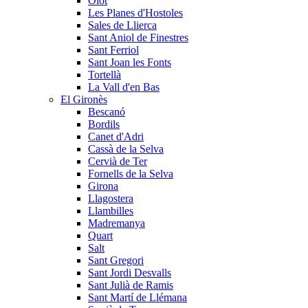
Olot
Les Planes d'Hostoles
Sales de Llierca
Sant Aniol de Finestres
Sant Ferriol
Sant Joan les Fonts
Tortellà
La Vall d'en Bas
El Gironès
Bescanó
Bordils
Canet d'Adri
Cassà de la Selva
Cervià de Ter
Fornells de la Selva
Girona
Llagostera
Llambilles
Madremanya
Quart
Salt
Sant Gregori
Sant Jordi Desvalls
Sant Julià de Ramis
Sant Martí de Llémana