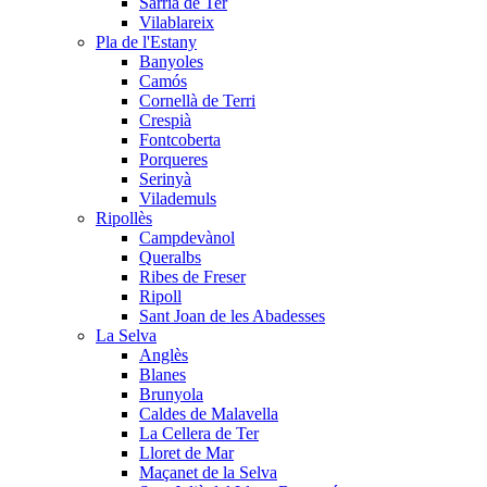
Sarrià de Ter
Vilablareix
Pla de l'Estany
Banyoles
Camós
Cornellà de Terri
Crespià
Fontcoberta
Porqueres
Serinyà
Vilademuls
Ripollès
Campdevànol
Queralbs
Ribes de Freser
Ripoll
Sant Joan de les Abadesses
La Selva
Anglès
Blanes
Brunyola
Caldes de Malavella
La Cellera de Ter
Lloret de Mar
Maçanet de la Selva