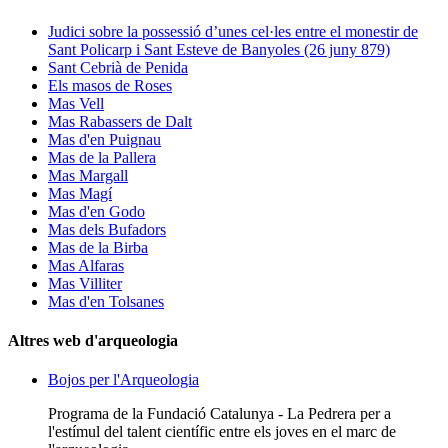
Judici sobre la possessió d’unes cel·les entre el monestir de
Sant Policarp i Sant Esteve de Banyoles (26 juny 879)
Sant Cebrià de Penida
Els masos de Roses
Mas Vell
Mas Rabassers de Dalt
Mas d'en Puignau
Mas de la Pallera
Mas Margall
Mas Magí
Mas d'en Godo
Mas dels Bufadors
Mas de la Birba
Mas Alfaras
Mas Villiter
Mas d'en Tolsanes
Altres web d'arqueologia
Bojos per l'Arqueologia
Programa de la Fundació Catalunya - La Pedrera per a
l'estímul del talent científic entre els joves en el marc de