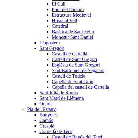
El Call
Pont del Dimoni
Estructura Medieval
Hospital Vell
Catedral
Basílica de Sant Feliu
Monestir Sant Daniel
Llagostera
Sant Gregori
Castell de Cartellà
Castell de Sant Gregori
Església de Sant Gregori
Sant Bartomeu de Segalars
Castell de Tudela
Capella de Sant Grau
Capella del castell de Cartellà
Sant Julià de Ramis
Sant Martí de Llémena
Quart
Pla de l'Estany
Banyoles
Camós
Crespià
Cornellà de Terri
Castell de Ravós del Terri