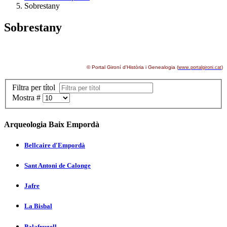
Sobrestany
Sobrestany
© Portal Gironí d'Història i Genealogia (
)
www.portalgironi.cat
Filtra per títol
Mostra #
Arqueologia Baix Empordà
Bellcaire d'Empordà
Sant Antoni de Calonge
Jafre
La Bisbal
Palafrugell