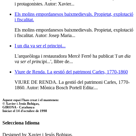
i protagonistes. Autor: Xavier...
Els molins empordanesos baixmedievals. Propietat, explotació
i fiscalitat.
Els molins empordanesos baixmedievals. Propietat, explotació
i fiscalitat. Autor: Josep Maria...
I un dia va ser el principi...
L'arqueòloga i restauradora Mercè Ferré ha publicat '
I un dia
va ser el principi...
', llibre de...
Viure de Renda. La gestió del patrimoni Carles, 1770-1860
VIURE DE RENDA. La gestió del patrimoni Carles, 1770-
1860. Autor: Mònica Bosch Portell Edita:...
Aquest espai l'han creat i el mantenen:
© Xavier i Jesús Bohigas,
GIRONA - Catalunya
Iniciat el 14 d'octubre de 1998
Selecciona Idioma
Designed by Xavier i Jesús Bohigas.