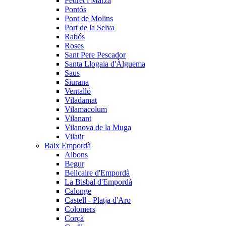
Pedret i Marzà
Pontós
Pont de Molins
Port de la Selva
Rabós
Roses
Sant Pere Pescador
Santa Llogaia d'Àlguema
Saus
Siurana
Ventalló
Viladamat
Vilamacolum
Vilanant
Vilanova de la Muga
Vilaür
Baix Empordà
Albons
Begur
Bellcaire d'Empordà
La Bisbal d'Empordà
Calonge
Castell - Platja d'Aro
Colomers
Corçà