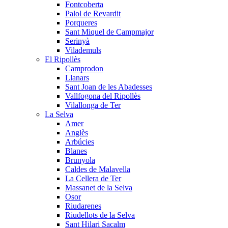
Fontcoberta
Palol de Revardit
Porqueres
Sant Miquel de Campmajor
Serinyà
Vilademuls
El Ripollès
Camprodon
Llanars
Sant Joan de les Abadesses
Vallfogona del Ripollès
Vilallonga de Ter
La Selva
Amer
Anglès
Arbúcies
Blanes
Brunyola
Caldes de Malavella
La Cellera de Ter
Massanet de la Selva
Osor
Riudarenes
Riudellots de la Selva
Sant Hilari Sacalm