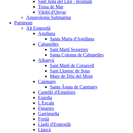
Sant Julià del Llor - Bonmatí
Tossa de Mar
Vilobí d'Onyar
Arqueologia Submarina
Patrimoni
Alt Empordà
Agullana
Santa Maria d'Agullana
Cabanelles
Sant Martí Sesserres
Santa Coloma de Cabanelles
Albanyà
Sant Martí de Corsavell
Sant Llorenç de Sous
Mare de Déu del Mont
Capmany
Santa Àgata de Capmany
Castelló d'Empúries
Espolla
L'Escala
Figueres
Garriguella
Fortià
Lladó d'Empordà
Llançà