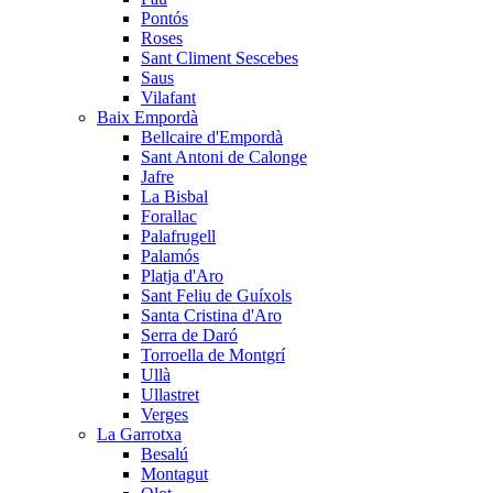
Pontós
Roses
Sant Climent Sescebes
Saus
Vilafant
Baix Empordà
Bellcaire d'Empordà
Sant Antoni de Calonge
Jafre
La Bisbal
Forallac
Palafrugell
Palamós
Platja d'Aro
Sant Feliu de Guíxols
Santa Cristina d'Aro
Serra de Daró
Torroella de Montgrí
Ullà
Ullastret
Verges
La Garrotxa
Besalú
Montagut