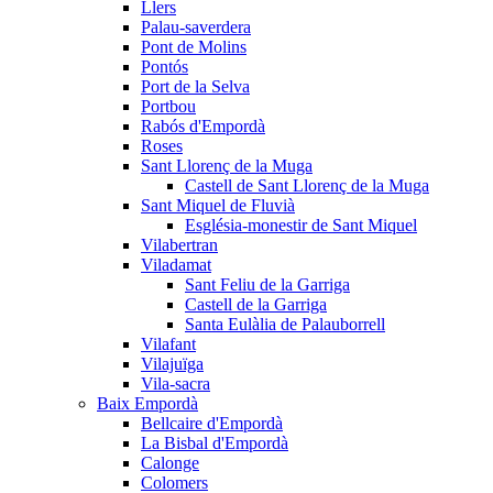
Llers
Palau-saverdera
Pont de Molins
Pontós
Port de la Selva
Portbou
Rabós d'Empordà
Roses
Sant Llorenç de la Muga
Castell de Sant Llorenç de la Muga
Sant Miquel de Fluvià
Església-monestir de Sant Miquel
Vilabertran
Viladamat
Sant Feliu de la Garriga
Castell de la Garriga
Santa Eulàlia de Palauborrell
Vilafant
Vilajuïga
Vila-sacra
Baix Empordà
Bellcaire d'Empordà
La Bisbal d'Empordà
Calonge
Colomers