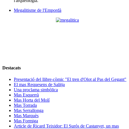
l'arqueologia.
Megalitisme de l'Empordà
Destacats
Presentació del llibre-còmic "El tren d'Olot al Pas del Gegant"
El mas Requesens de Salitja
Una proclama simbòlica
Mas Esquerrà
Mas Horta del Molí
Mas Torrada
Mas Serrallonga
Mas Marquès
Mas Formiga
Article de Ricard Teixidor: El Surós de Castanyet, un mas