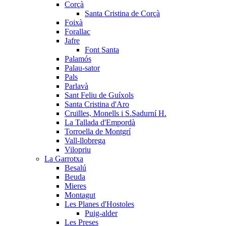
Corçà
Santa Cristina de Corçà
Foixà
Forallac
Jafre
Font Santa
Palamós
Palau-sator
Pals
Parlavà
Sant Feliu de Guíxols
Santa Cristina d'Aro
Cruïlles, Monells i S.Sadurní H.
La Tallada d'Empordà
Torroella de Montgrí
Vall-llobrega
Vilopriu
La Garrotxa
Besalú
Beuda
Mieres
Montagut
Les Planes d'Hostoles
Puig-alder
Les Preses