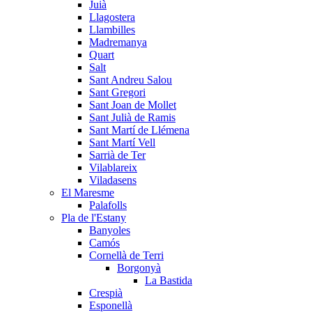
Juià
Llagostera
Llambilles
Madremanya
Quart
Salt
Sant Andreu Salou
Sant Gregori
Sant Joan de Mollet
Sant Julià de Ramis
Sant Martí de Llémena
Sant Martí Vell
Sarrià de Ter
Vilablareix
Viladasens
El Maresme
Palafolls
Pla de l'Estany
Banyoles
Camós
Cornellà de Terri
Borgonyà
La Bastida
Crespià
Esponellà