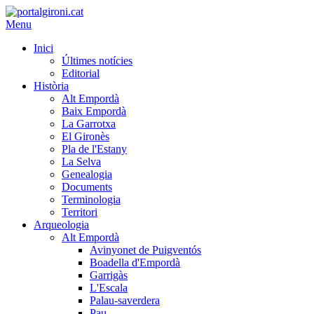
Menu
Inici
Últimes notícies
Editorial
Història
Alt Empordà
Baix Empordà
La Garrotxa
El Gironès
Pla de l'Estany
La Selva
Genealogia
Documents
Terminologia
Territori
Arqueologia
Alt Empordà
Avinyonet de Puigventós
Boadella d'Empordà
Garrigàs
L'Escala
Palau-saverdera
Pau