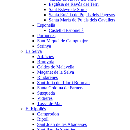
Església de Ravós del Terri
Sant Esteve de Sords
Santa Eulàlia de Pujals dels Pagesos
Santa Maria de Pujals dels Cavallers
Esponellà
Castell d'Esponellà
Porqueres
Sant Miquel de Campmajor
Serinyà
La Selva
Arbúcies
Brunyola
Caldes de Malavella
Maçanet de la Selva
Riudarenes
Sant Julià del Llor i Bonmatí
Santa Coloma de Farners
Susqueda
Vidreres
Tossa de Mar
El Ripollès
Camprodon
Ripoll
Sant Joan de les Abadesses
Sant Pau de Segúries