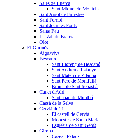
Sales de Llierca
Sant Miquel de Montella
Sant Aniol de Finestres
Sant Ferriol
Sant Joan les Fonts
Santa Pau
La Vall de Bianya
Olot
El Gironès
Aiguaviva
Bescanó
Sant Llorenç de Bescanó
Sant Andreu d'Estanyol
Sant Mateu de Vilanna
Sant Pere de Montfullà
Ermita de Sant Sebastià
Canet d'Adri
Sant Joan de Montbó
Cassà de la Selva
Cervià de Ter
El castell de Cervià
Monestir de Santa Maria
Església de Sant Genís
Girona
Cases i Palaus