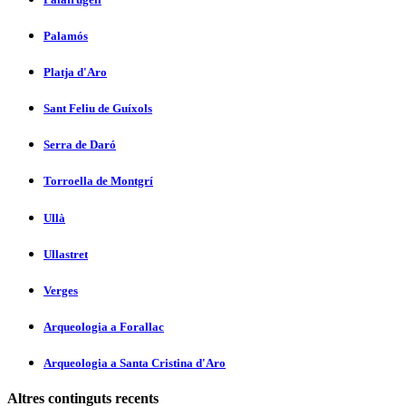
Palamós
Platja d'Aro
Sant Feliu de Guíxols
Serra de Daró
Torroella de Montgrí
Ullà
Ullastret
Verges
Arqueologia a Forallac
Arqueologia a Santa Cristina d'Aro
Altres continguts recents