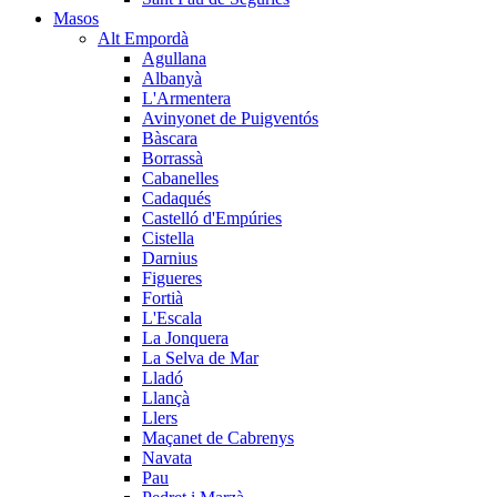
Masos
Alt Empordà
Agullana
Albanyà
L'Armentera
Avinyonet de Puigventós
Bàscara
Borrassà
Cabanelles
Cadaqués
Castelló d'Empúries
Cistella
Darnius
Figueres
Fortià
L'Escala
La Jonquera
La Selva de Mar
Lladó
Llançà
Llers
Maçanet de Cabrenys
Navata
Pau