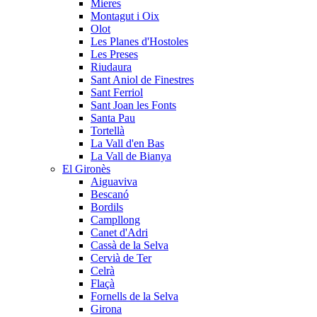
Mieres
Montagut i Oix
Olot
Les Planes d'Hostoles
Les Preses
Riudaura
Sant Aniol de Finestres
Sant Ferriol
Sant Joan les Fonts
Santa Pau
Tortellà
La Vall d'en Bas
La Vall de Bianya
El Gironès
Aiguaviva
Bescanó
Bordils
Campllong
Canet d'Adri
Cassà de la Selva
Cervià de Ter
Celrà
Flaçà
Fornells de la Selva
Girona