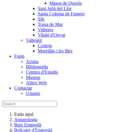
Masos de Querós
Sant Julià del Llor
Santa Coloma de Farners
Sils
Tossa de Mar
Vidreres
Vilobí d'Onyar
Vallespir
Costoja
Moreillàs i les Illes
Fonts
Arxius
Bibliografia
Centres d'Estudis
Museus
Altres Web
Contactar
Usuaris
Estàs aquí:
Arqueologia
Baix Empordà
Bellcaire d'Empordà