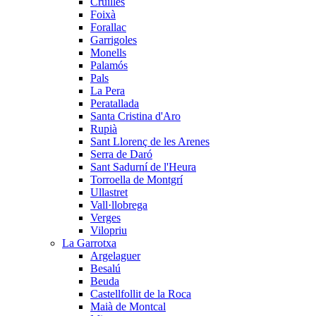
Cruïlles
Foixà
Forallac
Garrigoles
Monells
Palamós
Pals
La Pera
Peratallada
Santa Cristina d'Aro
Rupià
Sant Llorenç de les Arenes
Serra de Daró
Sant Sadurní de l'Heura
Torroella de Montgrí
Ullastret
Vall·llobrega
Verges
Vilopriu
La Garrotxa
Argelaguer
Besalú
Beuda
Castellfollit de la Roca
Maià de Montcal