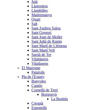
Juià
Llagostera
Llambilles
Madremanya
Quart
Salt
Sant Andreu Salou
Sant Gregori
Sant Joan de Mollet
Sant Julià de Ramis
Sant Martí de Llémena
Sant Martí Vell
Sarrià de Ter
Vilablareix
Viladasens
El Maresme
Palafolls
Pla de l'Estany
Banyoles
Camós
Cornellà de Terri
Borgonyà
La Bastida
Crespià
Esponellà