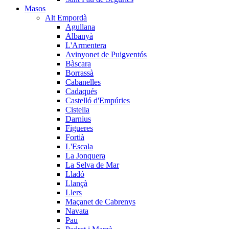
Masos
Alt Empordà
Agullana
Albanyà
L'Armentera
Avinyonet de Puigventós
Bàscara
Borrassà
Cabanelles
Cadaqués
Castelló d'Empúries
Cistella
Darnius
Figueres
Fortià
L'Escala
La Jonquera
La Selva de Mar
Lladó
Llançà
Llers
Maçanet de Cabrenys
Navata
Pau