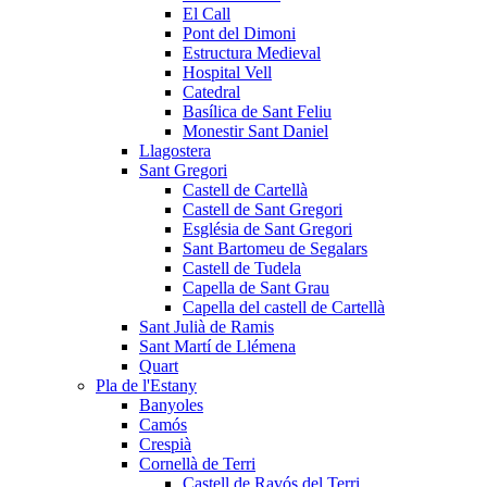
El Call
Pont del Dimoni
Estructura Medieval
Hospital Vell
Catedral
Basílica de Sant Feliu
Monestir Sant Daniel
Llagostera
Sant Gregori
Castell de Cartellà
Castell de Sant Gregori
Església de Sant Gregori
Sant Bartomeu de Segalars
Castell de Tudela
Capella de Sant Grau
Capella del castell de Cartellà
Sant Julià de Ramis
Sant Martí de Llémena
Quart
Pla de l'Estany
Banyoles
Camós
Crespià
Cornellà de Terri
Castell de Ravós del Terri