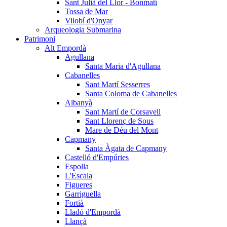
Sant Julià del Llor - Bonmatí
Tossa de Mar
Vilobí d'Onyar
Arqueologia Submarina
Patrimoni
Alt Empordà
Agullana
Santa Maria d'Agullana
Cabanelles
Sant Martí Sesserres
Santa Coloma de Cabanelles
Albanyà
Sant Martí de Corsavell
Sant Llorenç de Sous
Mare de Déu del Mont
Capmany
Santa Àgata de Capmany
Castelló d'Empúries
Espolla
L'Escala
Figueres
Garriguella
Fortià
Lladó d'Empordà
Llançà