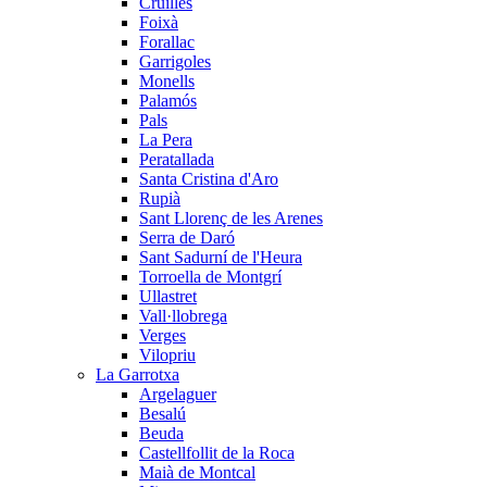
Cruïlles
Foixà
Forallac
Garrigoles
Monells
Palamós
Pals
La Pera
Peratallada
Santa Cristina d'Aro
Rupià
Sant Llorenç de les Arenes
Serra de Daró
Sant Sadurní de l'Heura
Torroella de Montgrí
Ullastret
Vall·llobrega
Verges
Vilopriu
La Garrotxa
Argelaguer
Besalú
Beuda
Castellfollit de la Roca
Maià de Montcal