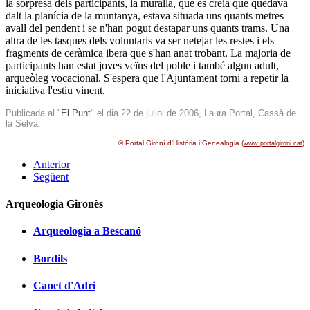
la sorpresa dels participants, la muralla, que es creia que quedava
dalt la planícia de la muntanya, estava situada uns quants metres
avall del pendent i se n'han pogut destapar uns quants trams. Una
altra de les tasques dels voluntaris va ser netejar les restes i els
fragments de ceràmica ibera que s'han anat trobant. La majoria de
participants han estat joves veïns del poble i també algun adult,
arqueòleg vocacional. S'espera que l'Ajuntament torni a repetir la
iniciativa l'estiu vinent.
Publicada al "
El Punt
" el dia 22 de juliol de 2006, Laura Portal, Cassà de
la Selva.
© Portal Gironí d'Història i Genealogia (
)
www.portalgironi.cat
Anterior
Següent
Arqueologia Gironès
Arqueologia a Bescanó
Bordils
Canet d'Adri