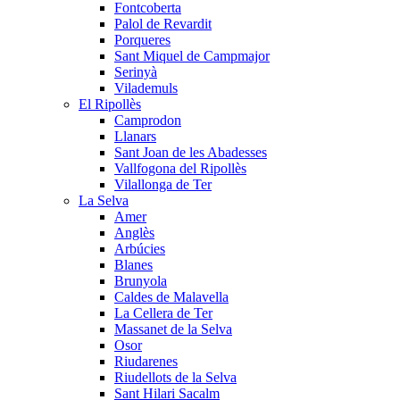
Fontcoberta
Palol de Revardit
Porqueres
Sant Miquel de Campmajor
Serinyà
Vilademuls
El Ripollès
Camprodon
Llanars
Sant Joan de les Abadesses
Vallfogona del Ripollès
Vilallonga de Ter
La Selva
Amer
Anglès
Arbúcies
Blanes
Brunyola
Caldes de Malavella
La Cellera de Ter
Massanet de la Selva
Osor
Riudarenes
Riudellots de la Selva
Sant Hilari Sacalm