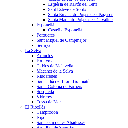
Església de Ravós del Terri
Sant Esteve de Sords
Santa Eulàlia de Pujals dels Pagesos
Santa Maria de Pujals dels Cavallers
Esponellà
Castell d'Esponellà
Porqueres
Sant Miquel de Campmajor
Serinyà
La Selva
Arbúcies
Brunyola
Caldes de Malavella
Maçanet de la Selva
Riudarenes
Sant Julià del Llor i Bonmatí
Santa Coloma de Farners
Susqueda
Vidreres
Tossa de Mar
El Ripollès
Camprodon
Ripoll
Sant Joan de les Abadesses
Sant Pau de Segúries