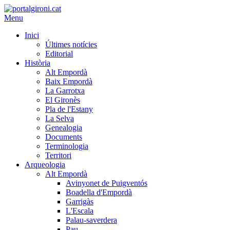
Menu
Inici
Últimes notícies
Editorial
Història
Alt Empordà
Baix Empordà
La Garrotxa
El Gironès
Pla de l'Estany
La Selva
Genealogia
Documents
Terminologia
Territori
Arqueologia
Alt Empordà
Avinyonet de Puigventós
Boadella d'Empordà
Garrigàs
L'Escala
Palau-saverdera
Pau