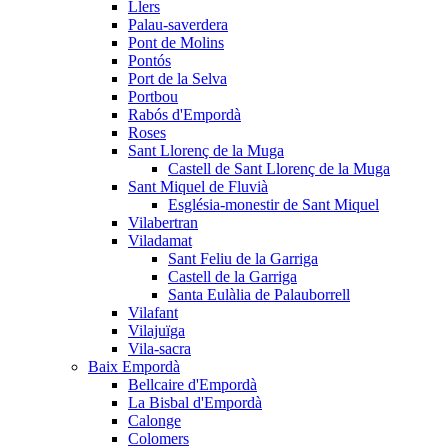
Llers
Palau-saverdera
Pont de Molins
Pontós
Port de la Selva
Portbou
Rabós d'Empordà
Roses
Sant Llorenç de la Muga
Castell de Sant Llorenç de la Muga
Sant Miquel de Fluvià
Església-monestir de Sant Miquel
Vilabertran
Viladamat
Sant Feliu de la Garriga
Castell de la Garriga
Santa Eulàlia de Palauborrell
Vilafant
Vilajuïga
Vila-sacra
Baix Empordà
Bellcaire d'Empordà
La Bisbal d'Empordà
Calonge
Colomers