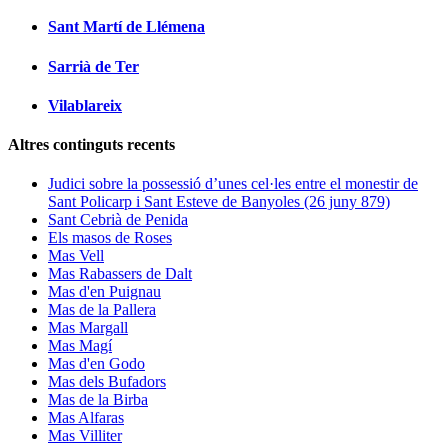
Sant Martí de Llémena
Sarrià de Ter
Vilablareix
Altres continguts recents
Judici sobre la possessió d’unes cel·les entre el monestir de
Sant Policarp i Sant Esteve de Banyoles (26 juny 879)
Sant Cebrià de Penida
Els masos de Roses
Mas Vell
Mas Rabassers de Dalt
Mas d'en Puignau
Mas de la Pallera
Mas Margall
Mas Magí
Mas d'en Godo
Mas dels Bufadors
Mas de la Birba
Mas Alfaras
Mas Villiter