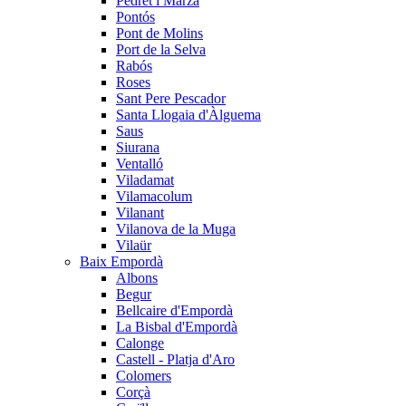
Pedret i Marzà
Pontós
Pont de Molins
Port de la Selva
Rabós
Roses
Sant Pere Pescador
Santa Llogaia d'Àlguema
Saus
Siurana
Ventalló
Viladamat
Vilamacolum
Vilanant
Vilanova de la Muga
Vilaür
Baix Empordà
Albons
Begur
Bellcaire d'Empordà
La Bisbal d'Empordà
Calonge
Castell - Platja d'Aro
Colomers
Corçà