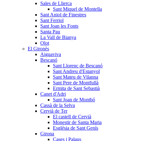
Sales de Llierca
Sant Miquel de Montella
Sant Aniol de Finestres
Sant Ferriol
Sant Joan les Fonts
Santa Pau
La Vall de Bianya
Olot
El Gironès
Aiguaviva
Bescanó
Sant Llorenç de Bescanó
Sant Andreu d'Estanyol
Sant Mateu de Vilanna
Sant Pere de Montfullà
Ermita de Sant Sebastià
Canet d'Adri
Sant Joan de Montbó
Cassà de la Selva
Cervià de Ter
El castell de Cervià
Monestir de Santa Maria
Església de Sant Genís
Girona
Cases i Palaus