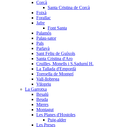
Corçà
Santa Cristina de Corçà
Foixà
Forallac
Jafre
Font Santa
Palamós
Palau-sator
Pals
Parlavà
Sant Feliu de Guíxols
Santa Cristina d'Aro
Cruïlles, Monells i S.Sadurní H.
La Tallada d'Empordà
Torroella de Montgrí
Vall-llobrega
Vilopriu
La Garrotxa
Besalú
Beuda
Mieres
Montagut
Les Planes d'Hostoles
Puig-alder
Les Preses