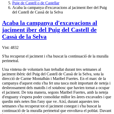
Puig de Castell o de Castellar
Acaba la campanya d'excavacions al jaciment iber del Puig
del Castell de Cassà de la Selva
Acaba la campanya d'excavacions al
jaciment iber del Puig del Castell de
Cassà de la Selva
Vist: 4832
S'ha recuperat el jaciment i s'ha buscat la continuació de la muralla
perimetral.
Una vintena de voluntaris han treballat durant tres setmanes al
jaciment ibèric del Puig del Castell de Cassà de la Selva, sota la
direcció de Carme Montalbán i Maribel Fuertes. En el marc de la
campanya d'aquest estiu s'ha fet una tasca molt important de neteja i
desbrossament dels matolls i el sotabosc que havien tornat a ocupar
el jaciment. De tota manera, segons Maribel Fuertes, amb la neteja
d'enguany s'espera poder consolidar millor les àrees excavades i que
quedin més netes fins l'any que ve. Així, durant aquestes tres
setmanes s'ha recuperat tot el jaciment conegut i s'ha buscat la
continuació de la muralla perimetral que envoltava el poblat. Davant