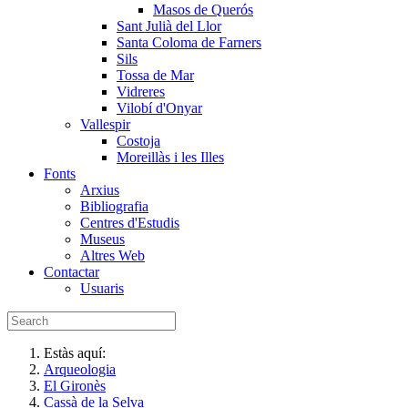
Masos de Querós
Sant Julià del Llor
Santa Coloma de Farners
Sils
Tossa de Mar
Vidreres
Vilobí d'Onyar
Vallespir
Costoja
Moreillàs i les Illes
Fonts
Arxius
Bibliografia
Centres d'Estudis
Museus
Altres Web
Contactar
Usuaris
Estàs aquí:
Arqueologia
El Gironès
Cassà de la Selva