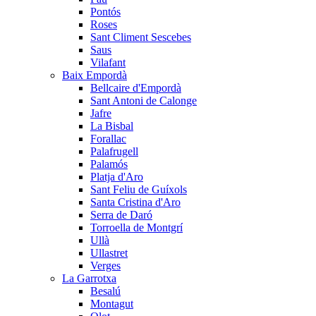
Pontós
Roses
Sant Climent Sescebes
Saus
Vilafant
Baix Empordà
Bellcaire d'Empordà
Sant Antoni de Calonge
Jafre
La Bisbal
Forallac
Palafrugell
Palamós
Platja d'Aro
Sant Feliu de Guíxols
Santa Cristina d'Aro
Serra de Daró
Torroella de Montgrí
Ullà
Ullastret
Verges
La Garrotxa
Besalú
Montagut