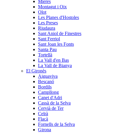
Mieres
Montagut i Oix
Olot
Les Planes d'Hostoles
Les Preses
Riudaura
Sant Aniol de Finestres
Sant Ferriol
Sant Joan les Fonts
Santa Pau
Tortellà
La Vall d'en Bas
La Vall de Bianya
El Gironès
Aiguaviva
Bescanó
Bordils
Campllong
Canet d'Adri
Cassà de la Selva
Cervià de Ter
Celrà
Flaçà
Fornells de la Selva
Girona