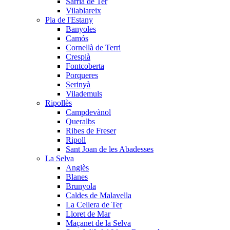
Sarrià de Ter
Vilablareix
Pla de l'Estany
Banyoles
Camós
Cornellà de Terri
Crespià
Fontcoberta
Porqueres
Serinyà
Vilademuls
Ripollès
Campdevànol
Queralbs
Ribes de Freser
Ripoll
Sant Joan de les Abadesses
La Selva
Anglès
Blanes
Brunyola
Caldes de Malavella
La Cellera de Ter
Lloret de Mar
Maçanet de la Selva