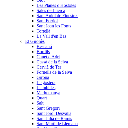
Olot
Les Planes d'Hostoles
Sales de Llierca
Sant Aniol de Finestres
Sant Ferriol
Sant Joan les Fonts
Tortellà
La Vall d'en Bas
El Gironès
Bescanó
Bordils
Canet d'Adri
Cassà de la Selva
Cervià de Ter
Fornells de la Selva
Girona
Llagostera
Llambilles
Madremanya
Quart
Salt
Sant Gregori
Sant Jordi Desvalls
Sant Julià de Ramis
Sant Martí de Llémana