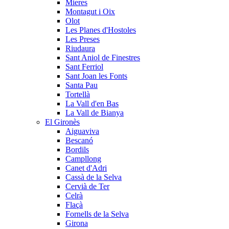
Mieres
Montagut i Oix
Olot
Les Planes d'Hostoles
Les Preses
Riudaura
Sant Aniol de Finestres
Sant Ferriol
Sant Joan les Fonts
Santa Pau
Tortellà
La Vall d'en Bas
La Vall de Bianya
El Gironès
Aiguaviva
Bescanó
Bordils
Campllong
Canet d'Adri
Cassà de la Selva
Cervià de Ter
Celrà
Flaçà
Fornells de la Selva
Girona