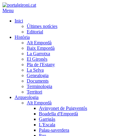
Menu
Inici
Últimes notícies
Editorial
Història
Alt Empordà
Baix Empordà
La Garrotxa
El Gironès
Pla de l'Estany
La Selva
Genealogia
Documents
Terminologia
Territori
Arqueologia
Alt Empordà
Avinyonet de Puigventós
Boadella d'Empordà
Garrigàs
L'Escala
Palau-saverdera
Pau