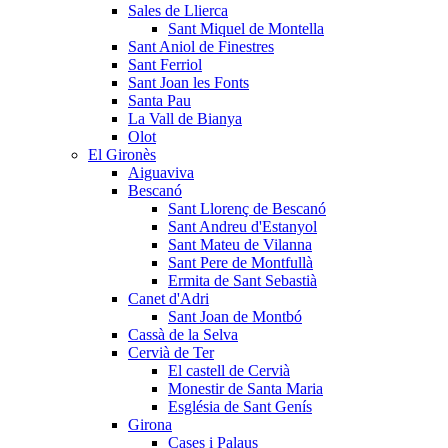
Sales de Llierca
Sant Miquel de Montella
Sant Aniol de Finestres
Sant Ferriol
Sant Joan les Fonts
Santa Pau
La Vall de Bianya
Olot
El Gironès
Aiguaviva
Bescanó
Sant Llorenç de Bescanó
Sant Andreu d'Estanyol
Sant Mateu de Vilanna
Sant Pere de Montfullà
Ermita de Sant Sebastià
Canet d'Adri
Sant Joan de Montbó
Cassà de la Selva
Cervià de Ter
El castell de Cervià
Monestir de Santa Maria
Església de Sant Genís
Girona
Cases i Palaus