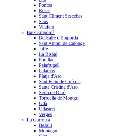
Pontós
Roses
Sant Climent Sescebes
Saus
Vilafant
Baix Empordà
Bellcaire d'Empordà
Sant Antoni de Calonge
Jafre
La Bisbal
Forallac
Palafrugell
Palamós
Platja d'Aro
Sant Feliu de Guíxols
Santa Cristina d'Aro
Serra de Daró
Torroella de Montgrí
Ullà
Ullastret
Verges
La Garrotxa
Besalú
Montagut