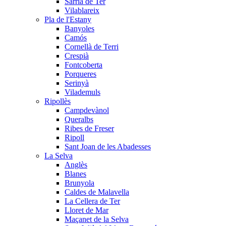
Sarrià de Ter
Vilablareix
Pla de l'Estany
Banyoles
Camós
Cornellà de Terri
Crespià
Fontcoberta
Porqueres
Serinyà
Vilademuls
Ripollès
Campdevànol
Queralbs
Ribes de Freser
Ripoll
Sant Joan de les Abadesses
La Selva
Anglès
Blanes
Brunyola
Caldes de Malavella
La Cellera de Ter
Lloret de Mar
Maçanet de la Selva