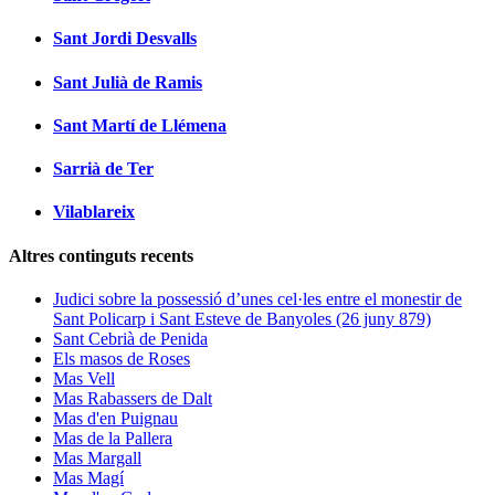
Sant Jordi Desvalls
Sant Julià de Ramis
Sant Martí de Llémena
Sarrià de Ter
Vilablareix
Altres continguts recents
Judici sobre la possessió d’unes cel·les entre el monestir de
Sant Policarp i Sant Esteve de Banyoles (26 juny 879)
Sant Cebrià de Penida
Els masos de Roses
Mas Vell
Mas Rabassers de Dalt
Mas d'en Puignau
Mas de la Pallera
Mas Margall
Mas Magí