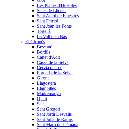
Olot
Les Planes d'Hostoles
Sales de Llierca
Sant Aniol de Finestres
Sant Ferriol
Sant Joan les Fonts
Tortellà
La Vall d'en Bas
El Gironès
Bescanó
Bordils
Canet d'Adri
Cassà de la Selva
Cervià de Ter
Fornells de la Selva
Girona
Llagostera
Llambilles
Madremanya
Quart
Salt
Sant Gregori
Sant Jordi Desvalls
Sant Julià de Ramis
Sant Martí de Llémana