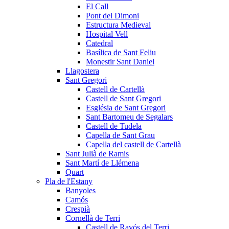
El Call
Pont del Dimoni
Estructura Medieval
Hospital Vell
Catedral
Basílica de Sant Feliu
Monestir Sant Daniel
Llagostera
Sant Gregori
Castell de Cartellà
Castell de Sant Gregori
Església de Sant Gregori
Sant Bartomeu de Segalars
Castell de Tudela
Capella de Sant Grau
Capella del castell de Cartellà
Sant Julià de Ramis
Sant Martí de Llémena
Quart
Pla de l'Estany
Banyoles
Camós
Crespià
Cornellà de Terri
Castell de Ravós del Terri