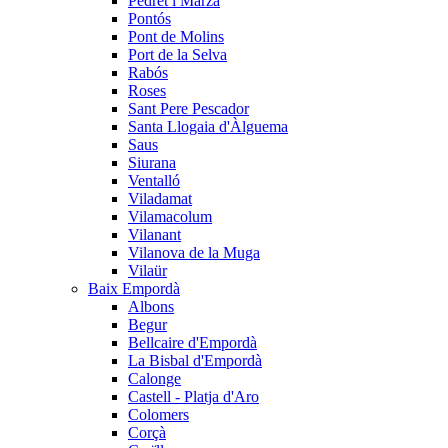
Pedret i Marzà
Pontós
Pont de Molins
Port de la Selva
Rabós
Roses
Sant Pere Pescador
Santa Llogaia d'Àlguema
Saus
Siurana
Ventalló
Viladamat
Vilamacolum
Vilanant
Vilanova de la Muga
Vilaür
Baix Empordà
Albons
Begur
Bellcaire d'Empordà
La Bisbal d'Empordà
Calonge
Castell - Platja d'Aro
Colomers
Corçà