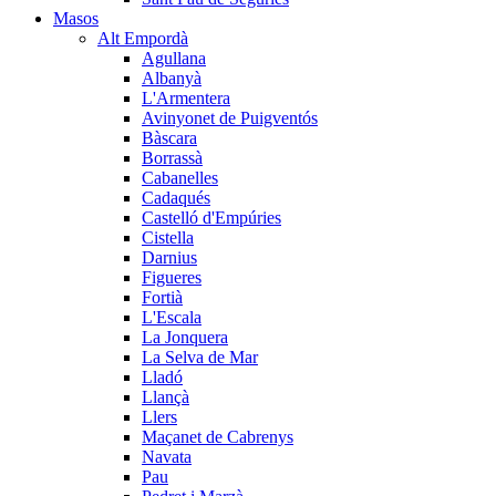
Masos
Alt Empordà
Agullana
Albanyà
L'Armentera
Avinyonet de Puigventós
Bàscara
Borrassà
Cabanelles
Cadaqués
Castelló d'Empúries
Cistella
Darnius
Figueres
Fortià
L'Escala
La Jonquera
La Selva de Mar
Lladó
Llançà
Llers
Maçanet de Cabrenys
Navata
Pau