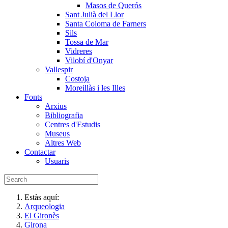
Masos de Querós
Sant Julià del Llor
Santa Coloma de Farners
Sils
Tossa de Mar
Vidreres
Vilobí d'Onyar
Vallespir
Costoja
Moreillàs i les Illes
Fonts
Arxius
Bibliografia
Centres d'Estudis
Museus
Altres Web
Contactar
Usuaris
Estàs aquí:
Arqueologia
El Gironès
Girona