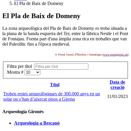
El Pla de Baix de Domeny
El Pla de Baix de Domeny
La zona arqueològica del Pla de Baix de Domeny es troba situada a
la plana de la banda esquerra del Ter, entre la fàbrica Nestle i el Pont
de Fontajau. Forma part d'una àmplia zona rica en troballes que van
del Paleolític fins a l'època medieval.
© Portal Gironí d'Història i Genealogia (
www.portalgironi.cat
)
Filtra per títol
Mostra #
Data de
Títol
creació
Troben restes arqueològiques de 300.000 anys en un
11/01/2023
solar on s’han d’aixecar pisos a Girona
Arqueologia Gironès
Arqueologia a Bescanó