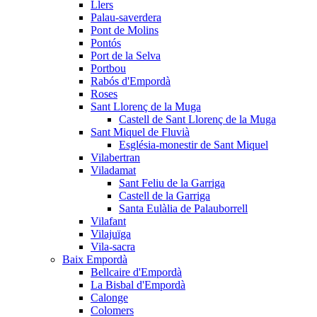
Llers
Palau-saverdera
Pont de Molins
Pontós
Port de la Selva
Portbou
Rabós d'Empordà
Roses
Sant Llorenç de la Muga
Castell de Sant Llorenç de la Muga
Sant Miquel de Fluvià
Església-monestir de Sant Miquel
Vilabertran
Viladamat
Sant Feliu de la Garriga
Castell de la Garriga
Santa Eulàlia de Palauborrell
Vilafant
Vilajuïga
Vila-sacra
Baix Empordà
Bellcaire d'Empordà
La Bisbal d'Empordà
Calonge
Colomers