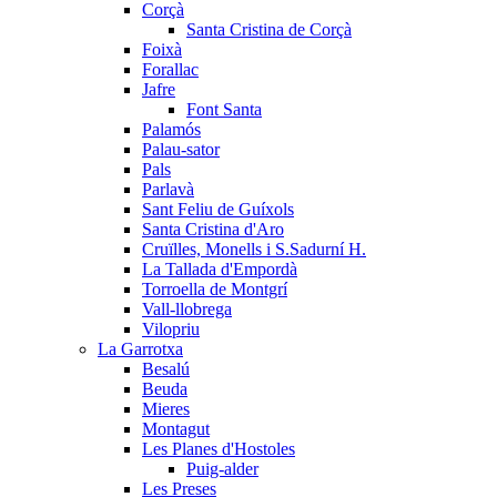
Corçà
Santa Cristina de Corçà
Foixà
Forallac
Jafre
Font Santa
Palamós
Palau-sator
Pals
Parlavà
Sant Feliu de Guíxols
Santa Cristina d'Aro
Cruïlles, Monells i S.Sadurní H.
La Tallada d'Empordà
Torroella de Montgrí
Vall-llobrega
Vilopriu
La Garrotxa
Besalú
Beuda
Mieres
Montagut
Les Planes d'Hostoles
Puig-alder
Les Preses