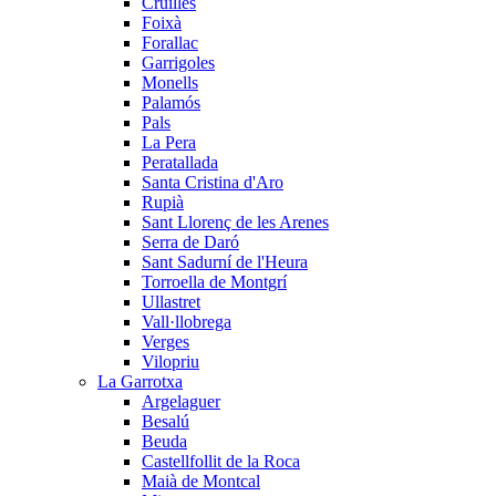
Cruïlles
Foixà
Forallac
Garrigoles
Monells
Palamós
Pals
La Pera
Peratallada
Santa Cristina d'Aro
Rupià
Sant Llorenç de les Arenes
Serra de Daró
Sant Sadurní de l'Heura
Torroella de Montgrí
Ullastret
Vall·llobrega
Verges
Vilopriu
La Garrotxa
Argelaguer
Besalú
Beuda
Castellfollit de la Roca
Maià de Montcal