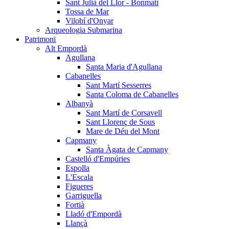
Sant Julià del Llor - Bonmatí
Tossa de Mar
Vilobí d'Onyar
Arqueologia Submarina
Patrimoni
Alt Empordà
Agullana
Santa Maria d'Agullana
Cabanelles
Sant Martí Sesserres
Santa Coloma de Cabanelles
Albanyà
Sant Martí de Corsavell
Sant Llorenç de Sous
Mare de Déu del Mont
Capmany
Santa Àgata de Capmany
Castelló d'Empúries
Espolla
L'Escala
Figueres
Garriguella
Fortià
Lladó d'Empordà
Llançà