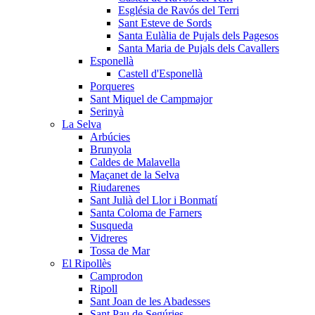
Església de Ravós del Terri
Sant Esteve de Sords
Santa Eulàlia de Pujals dels Pagesos
Santa Maria de Pujals dels Cavallers
Esponellà
Castell d'Esponellà
Porqueres
Sant Miquel de Campmajor
Serinyà
La Selva
Arbúcies
Brunyola
Caldes de Malavella
Maçanet de la Selva
Riudarenes
Sant Julià del Llor i Bonmatí
Santa Coloma de Farners
Susqueda
Vidreres
Tossa de Mar
El Ripollès
Camprodon
Ripoll
Sant Joan de les Abadesses
Sant Pau de Segúries