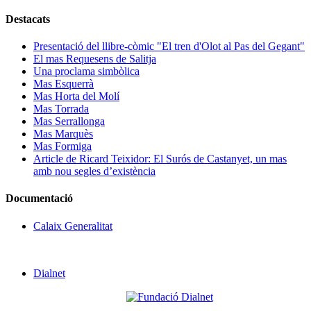
Destacats
Presentació del llibre-còmic "El tren d'Olot al Pas del Gegant"
El mas Requesens de Salitja
Una proclama simbòlica
Mas Esquerrà
Mas Horta del Molí
Mas Torrada
Mas Serrallonga
Mas Marquès
Mas Formiga
Article de Ricard Teixidor: El Surós de Castanyet, un mas
amb nou segles d’existència
Documentació
Calaix Generalitat
Dialnet