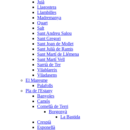
Juià
Llagostera
Llambilles
Madremanya
Quart
Salt
Sant Andreu Salou
Sant Gregori
Sant Joan de Mollet
Sant Julià de Ramis
Sant Martí de Llémena
Sant Martí Vell
Sarrià de Ter
Vilablareix
Viladasens
El Maresme
Palafolls
Pla de l'Estany
Banyoles
Camós
Cornellà de Terri
Borgonyà
La Bastida
Crespià
Esponellà