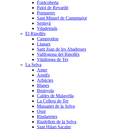
Fontcoberta
Palol de Revardit
Porqueres
Sant Miquel de Campmajor
Serinyà
Vilademuls
El Ripollès
Camprodon
Llanars
Sant Joan de les Abadesses
Vallfogona del Ripollès
Vilallonga de Ter
La Selva
Amer
Anglès
Arbúcies
Blanes
Brunyola
Caldes de Malavella
La Cellera de Ter
Massanet de la Selva
Osor
Riudarenes
Riudellots de la Selva
Sant Hilari Sacalm