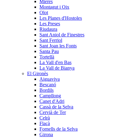
Mieres
Montagut i Oix
Olot
Les Planes d'Hostoles
Les Preses
Riudaura
Sant Aniol de Finestres
Sant Ferriol
Sant Joan les Fonts
Santa Pau
Tortellà
La Vall d'en Bas
La Vall de Bianya
El Gironès
Aiguaviva
Bescanó
Bordils
Campllong
Canet d'Adri
Cassà de la Selva
Cervià de Ter
Celrà
Flaçà
Fornells de la Selva
Girona