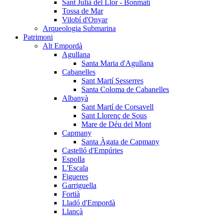
Sant Julià del Llor - Bonmatí
Tossa de Mar
Vilobí d'Onyar
Arqueologia Submarina
Patrimoni
Alt Empordà
Agullana
Santa Maria d'Agullana
Cabanelles
Sant Martí Sesserres
Santa Coloma de Cabanelles
Albanyà
Sant Martí de Corsavell
Sant Llorenç de Sous
Mare de Déu del Mont
Capmany
Santa Àgata de Capmany
Castelló d'Empúries
Espolla
L'Escala
Figueres
Garriguella
Fortià
Lladó d'Empordà
Llançà