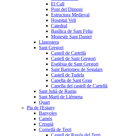
El Call
Pont del Dimoni
Estructura Medieval
Hospital Vell
Catedral
Basílica de Sant Feliu
Monestir Sant Daniel
Llagostera
Sant Gregori
Castell de Cartellà
Castell de Sant Gregori
Església de Sant Gregori
Sant Bartomeu de Segalars
Castell de Tudela
Capella de Sant Grau
Capella del castell de Cartellà
Sant Julià de Ramis
Sant Martí de Llémena
Quart
Pla de l'Estany
Banyoles
Camós
Crespià
Cornellà de Terri
Castell de Ravós del Terri