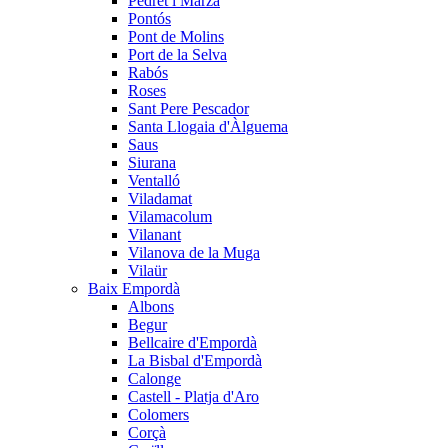
Pedret i Marzà
Pontós
Pont de Molins
Port de la Selva
Rabós
Roses
Sant Pere Pescador
Santa Llogaia d'Àlguema
Saus
Siurana
Ventalló
Viladamat
Vilamacolum
Vilanant
Vilanova de la Muga
Vilaür
Baix Empordà
Albons
Begur
Bellcaire d'Empordà
La Bisbal d'Empordà
Calonge
Castell - Platja d'Aro
Colomers
Corçà