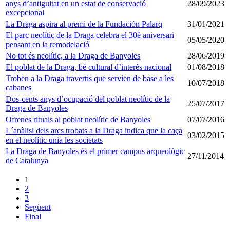
anys d’antiguitat en un estat de conservació
28/09/2023
excepcional
La Draga aspira al premi de la Fundación Palarq
31/01/2021
El parc neolític de la Draga celebra el 30è aniversari
05/05/2020
pensant en la remodelació
No tot és neolític, a la Draga de Banyoles
28/06/2019
El poblat de la Draga, bé cultural d’interès nacional
01/08/2018
Troben a la Draga travertís que servien de base a les
10/07/2018
cabanes
Dos-cents anys d’ocupació del poblat neolític de la
25/07/2017
Draga de Banyoles
Ofrenes rituals al poblat neolític de Banyoles
07/07/2016
L´anàlisi dels arcs trobats a la Draga indica que la caça
03/02/2015
en el neolític unia les societats
La Draga de Banyoles és el primer campus arqueològic
27/11/2014
de Catalunya
1
2
3
Següent
Final