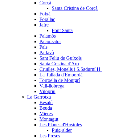
Corçà
Santa Cristina de Corçà
Foixà
Forallac
Jafre
Font Santa
Palamós
Palau-sator
Pals
Parlavà
Sant Feliu de Guíxols
Santa Cristina d'Aro
Cruïlles, Monells i S.Sadurní H.
La Tallada d'Empordà
Torroella de Montgrí
Vall-llobrega
Vilopriu
La Garrotxa
Besalú
Beuda
Mieres
Montagut
Les Planes d'Hostoles
Puig-alder
Les Preses