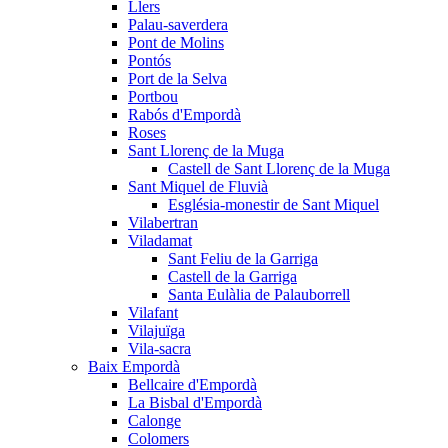
Llers
Palau-saverdera
Pont de Molins
Pontós
Port de la Selva
Portbou
Rabós d'Empordà
Roses
Sant Llorenç de la Muga
Castell de Sant Llorenç de la Muga
Sant Miquel de Fluvià
Església-monestir de Sant Miquel
Vilabertran
Viladamat
Sant Feliu de la Garriga
Castell de la Garriga
Santa Eulàlia de Palauborrell
Vilafant
Vilajuïga
Vila-sacra
Baix Empordà
Bellcaire d'Empordà
La Bisbal d'Empordà
Calonge
Colomers