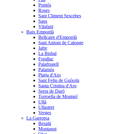
Pontós
Roses
Sant Climent Sescebes
Saus
Vilafant
Baix Empordà
Bellcaire d'Empordà
Sant Antoni de Calonge
Jafre
La Bisbal
Forallac
Palafrugell
Palamós
Platja d'Aro
Sant Feliu de Guíxols
Santa Cristina d'Aro
Serra de Daró
Torroella de Montgrí
Ullà
Ullastret
Verges
La Garrotxa
Besalú
Montagut