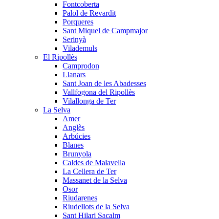
Fontcoberta
Palol de Revardit
Porqueres
Sant Miquel de Campmajor
Serinyà
Vilademuls
El Ripollès
Camprodon
Llanars
Sant Joan de les Abadesses
Vallfogona del Ripollès
Vilallonga de Ter
La Selva
Amer
Anglès
Arbúcies
Blanes
Brunyola
Caldes de Malavella
La Cellera de Ter
Massanet de la Selva
Osor
Riudarenes
Riudellots de la Selva
Sant Hilari Sacalm