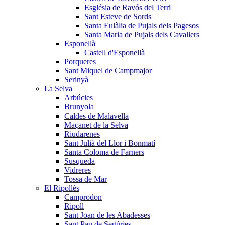
Església de Ravós del Terri
Sant Esteve de Sords
Santa Eulàlia de Pujals dels Pagesos
Santa Maria de Pujals dels Cavallers
Esponellà
Castell d'Esponellà
Porqueres
Sant Miquel de Campmajor
Serinyà
La Selva
Arbúcies
Brunyola
Caldes de Malavella
Maçanet de la Selva
Riudarenes
Sant Julià del Llor i Bonmatí
Santa Coloma de Farners
Susqueda
Vidreres
Tossa de Mar
El Ripollès
Camprodon
Ripoll
Sant Joan de les Abadesses
Sant Pau de Segúries