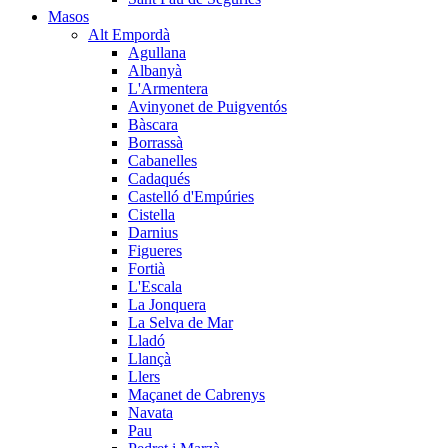
Masos
Alt Empordà
Agullana
Albanyà
L'Armentera
Avinyonet de Puigventós
Bàscara
Borrassà
Cabanelles
Cadaqués
Castelló d'Empúries
Cistella
Darnius
Figueres
Fortià
L'Escala
La Jonquera
La Selva de Mar
Lladó
Llançà
Llers
Maçanet de Cabrenys
Navata
Pau