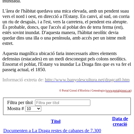
inundada.
L'àrea de l'hàbitat quedava una mica elevada, amb un pendent suau
vers el nord i oest, en direcció a l'Estany. En canvi, al sud, on corria
un riu de desguàs, i a l'est, vers la carretera, el pendent era abrupte.
És probable, doncs, que l'accés al poblat des de terra ferma (est),
estés sovint inundat. D'aquesta manera, l'hàbitat neolític devia
quedar dins una illa o una península, amb accés per un istme molt
estret.
Aquesta magnífica ubicació faria innecessaris altres elements
defensius (estacades) en un medi desconegut pels colons neolítics.
Ensorrat el poblat, l'Estany va inundar La Draga fins que es va fer el
passeig actual, el 1850.
Informació extreta de:
http://www.banyolescultura.net/dragcat0.htm
© Portal Gironí d'Història i Genealogia (
www.portalgironi.cat
)
Filtra per títol
Mostra #
Data de
Títol
creació
Documenten a La Draga restes de cabanes de 7.300