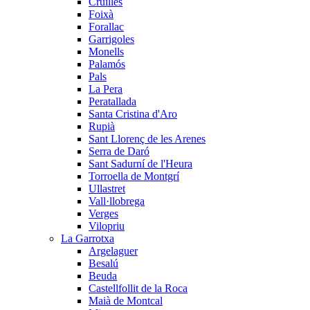
Cruïlles
Foixà
Forallac
Garrigoles
Monells
Palamós
Pals
La Pera
Peratallada
Santa Cristina d'Aro
Rupià
Sant Llorenç de les Arenes
Serra de Daró
Sant Sadurní de l'Heura
Torroella de Montgrí
Ullastret
Vall·llobrega
Verges
Vilopriu
La Garrotxa
Argelaguer
Besalú
Beuda
Castellfollit de la Roca
Maià de Montcal