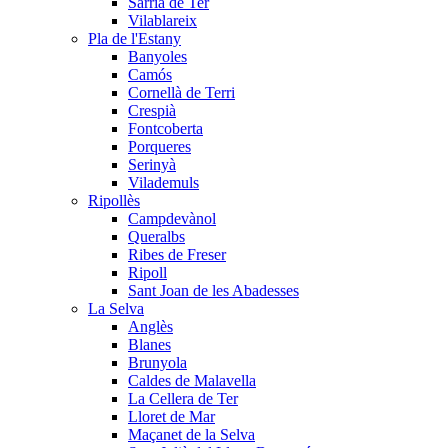
Sarrià de Ter
Vilablareix
Pla de l'Estany
Banyoles
Camós
Cornellà de Terri
Crespià
Fontcoberta
Porqueres
Serinyà
Vilademuls
Ripollès
Campdevànol
Queralbs
Ribes de Freser
Ripoll
Sant Joan de les Abadesses
La Selva
Anglès
Blanes
Brunyola
Caldes de Malavella
La Cellera de Ter
Lloret de Mar
Maçanet de la Selva