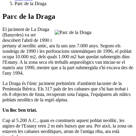
Parc de la Draga
Parc de la Draga
El jaciment de La Draga
(Banyoles) va ser
descobert l'abril de 1990 i
pertany al neolític antic, ara fa uns uns 7.000 anys. Segons els
sondeigs de 1990 i les perforacions sistemàtiques de 1996, el poblat
ocupa 10.000 m2, dels quals 1.000 m2 han quedat submergits dins
l'Estany. A la zona seca els treballs arqueològics van iniciar-se el
mateix any 1990, mentre que a la part submergida s'hi excava des de
l'any 1994.
La Draga és l'únic jaciment prehistòric d'ambient lacustre de la
Península Ibèrica. Els 317 pals de les cabanes que s'hi han trobat i
els 8 objectes de fusta, recuperats sota l'aigua, l'equiparen als mítics
poblats neolítics de la regió alpina.
Un lloc ben triat.
Cap al 5.200 A.C., quan es construeix aquest poblat neolític, les
aigües de l'Estany eren 2 m més baixes que ara. Per això, la zona on
estaven les cabanes neolítiques, arran de l'antiga riba, ara està