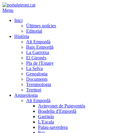
Menu
Inici
Últimes notícies
Editorial
Història
Alt Empordà
Baix Empordà
La Garrotxa
El Gironès
Pla de l'Estany
La Selva
Genealogia
Documents
Terminologia
Territori
Arqueologia
Alt Empordà
Avinyonet de Puigventós
Boadella d'Empordà
Garrigàs
L'Escala
Palau-saverdera
Pau