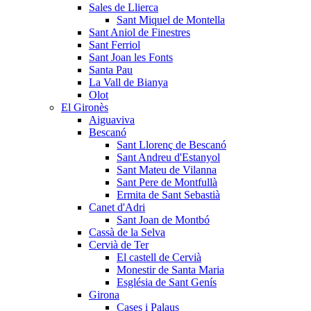
Sales de Llierca
Sant Miquel de Montella
Sant Aniol de Finestres
Sant Ferriol
Sant Joan les Fonts
Santa Pau
La Vall de Bianya
Olot
El Gironès
Aiguaviva
Bescanó
Sant Llorenç de Bescanó
Sant Andreu d'Estanyol
Sant Mateu de Vilanna
Sant Pere de Montfullà
Ermita de Sant Sebastià
Canet d'Adri
Sant Joan de Montbó
Cassà de la Selva
Cervià de Ter
El castell de Cervià
Monestir de Santa Maria
Església de Sant Genís
Girona
Cases i Palaus