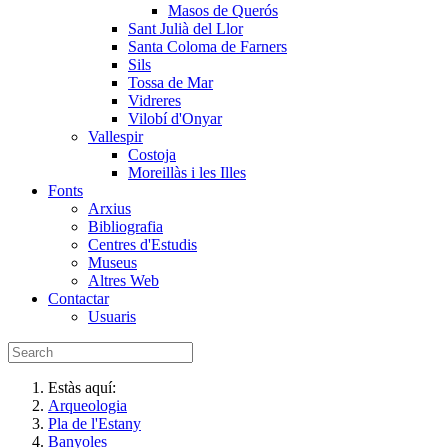
Masos de Querós
Sant Julià del Llor
Santa Coloma de Farners
Sils
Tossa de Mar
Vidreres
Vilobí d'Onyar
Vallespir
Costoja
Moreillàs i les Illes
Fonts
Arxius
Bibliografia
Centres d'Estudis
Museus
Altres Web
Contactar
Usuaris
Estàs aquí:
Arqueologia
Pla de l'Estany
Banyoles