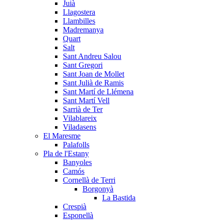
Juià
Llagostera
Llambilles
Madremanya
Quart
Salt
Sant Andreu Salou
Sant Gregori
Sant Joan de Mollet
Sant Julià de Ramis
Sant Martí de Llémena
Sant Martí Vell
Sarrià de Ter
Vilablareix
Viladasens
El Maresme
Palafolls
Pla de l'Estany
Banyoles
Camós
Cornellà de Terri
Borgonyà
La Bastida
Crespià
Esponellà