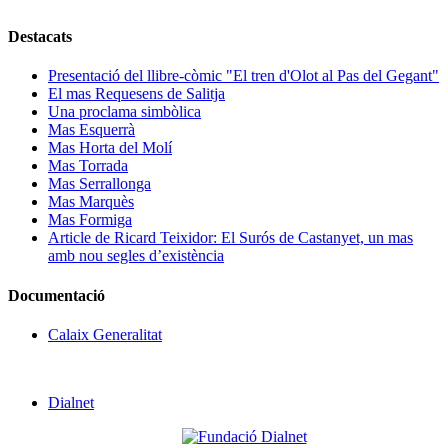
Destacats
Presentació del llibre-còmic "El tren d'Olot al Pas del Gegant"
El mas Requesens de Salitja
Una proclama simbòlica
Mas Esquerrà
Mas Horta del Molí
Mas Torrada
Mas Serrallonga
Mas Marquès
Mas Formiga
Article de Ricard Teixidor: El Surós de Castanyet, un mas
amb nou segles d’existència
Documentació
Calaix Generalitat
Dialnet