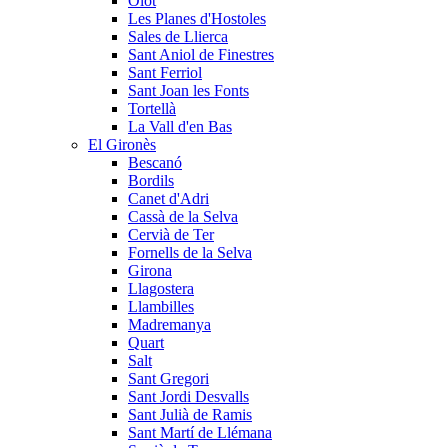
Olot
Les Planes d'Hostoles
Sales de Llierca
Sant Aniol de Finestres
Sant Ferriol
Sant Joan les Fonts
Tortellà
La Vall d'en Bas
El Gironès
Bescanó
Bordils
Canet d'Adri
Cassà de la Selva
Cervià de Ter
Fornells de la Selva
Girona
Llagostera
Llambilles
Madremanya
Quart
Salt
Sant Gregori
Sant Jordi Desvalls
Sant Julià de Ramis
Sant Martí de Llémana