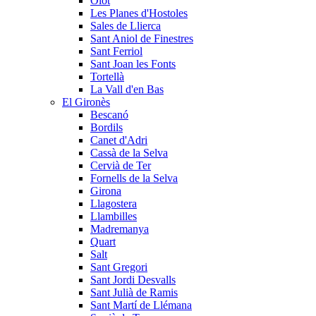
Olot
Les Planes d'Hostoles
Sales de Llierca
Sant Aniol de Finestres
Sant Ferriol
Sant Joan les Fonts
Tortellà
La Vall d'en Bas
El Gironès
Bescanó
Bordils
Canet d'Adri
Cassà de la Selva
Cervià de Ter
Fornells de la Selva
Girona
Llagostera
Llambilles
Madremanya
Quart
Salt
Sant Gregori
Sant Jordi Desvalls
Sant Julià de Ramis
Sant Martí de Llémana