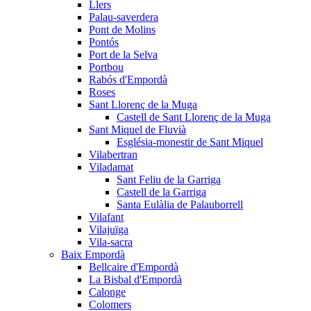
Llers
Palau-saverdera
Pont de Molins
Pontós
Port de la Selva
Portbou
Rabós d'Empordà
Roses
Sant Llorenç de la Muga
Castell de Sant Llorenç de la Muga
Sant Miquel de Fluvià
Església-monestir de Sant Miquel
Vilabertran
Viladamat
Sant Feliu de la Garriga
Castell de la Garriga
Santa Eulàlia de Palauborrell
Vilafant
Vilajuïga
Vila-sacra
Baix Empordà
Bellcaire d'Empordà
La Bisbal d'Empordà
Calonge
Colomers