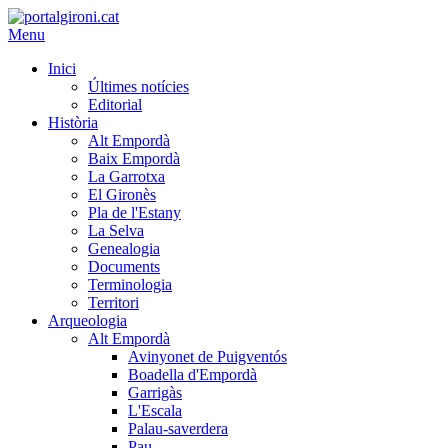
Menu
Inici
Últimes notícies
Editorial
Història
Alt Empordà
Baix Empordà
La Garrotxa
El Gironès
Pla de l'Estany
La Selva
Genealogia
Documents
Terminologia
Territori
Arqueologia
Alt Empordà
Avinyonet de Puigventós
Boadella d'Empordà
Garrigàs
L'Escala
Palau-saverdera
Pau