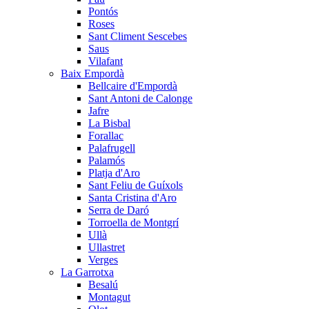
Pontós
Roses
Sant Climent Sescebes
Saus
Vilafant
Baix Empordà
Bellcaire d'Empordà
Sant Antoni de Calonge
Jafre
La Bisbal
Forallac
Palafrugell
Palamós
Platja d'Aro
Sant Feliu de Guíxols
Santa Cristina d'Aro
Serra de Daró
Torroella de Montgrí
Ullà
Ullastret
Verges
La Garrotxa
Besalú
Montagut