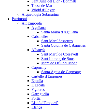
Sant Julià del Llor - Bonmatí
Tossa de Mar
Vilobí d'Onyar
Arqueologia Submarina
Patrimoni
Alt Empordà
Agullana
Santa Maria d'Agullana
Cabanelles
Sant Martí Sesserres
Santa Coloma de Cabanelles
Albanyà
Sant Martí de Corsavell
Sant Llorenç de Sous
Mare de Déu del Mont
Capmany
Santa Àgata de Capmany
Castelló d'Empúries
Espolla
L'Escala
Figueres
Garriguella
Fortià
Lladó d'Empordà
Llançà