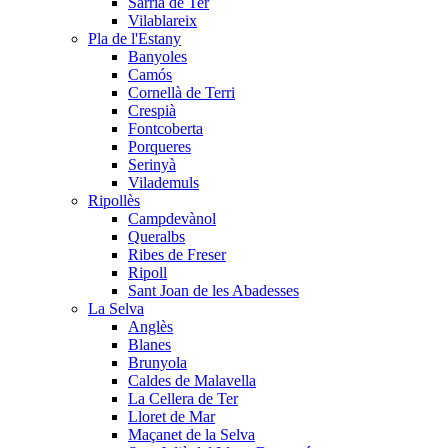
Sarrià de Ter
Vilablareix
Pla de l'Estany
Banyoles
Camós
Cornellà de Terri
Crespià
Fontcoberta
Porqueres
Serinyà
Vilademuls
Ripollès
Campdevànol
Queralbs
Ribes de Freser
Ripoll
Sant Joan de les Abadesses
La Selva
Anglès
Blanes
Brunyola
Caldes de Malavella
La Cellera de Ter
Lloret de Mar
Maçanet de la Selva