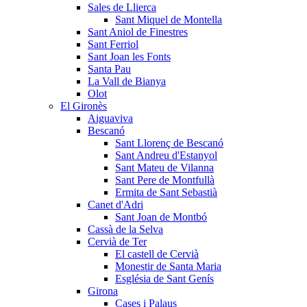
Sales de Llierca
Sant Miquel de Montella
Sant Aniol de Finestres
Sant Ferriol
Sant Joan les Fonts
Santa Pau
La Vall de Bianya
Olot
El Gironès
Aiguaviva
Bescanó
Sant Llorenç de Bescanó
Sant Andreu d'Estanyol
Sant Mateu de Vilanna
Sant Pere de Montfullà
Ermita de Sant Sebastià
Canet d'Adri
Sant Joan de Montbó
Cassà de la Selva
Cervià de Ter
El castell de Cervià
Monestir de Santa Maria
Església de Sant Genís
Girona
Cases i Palaus