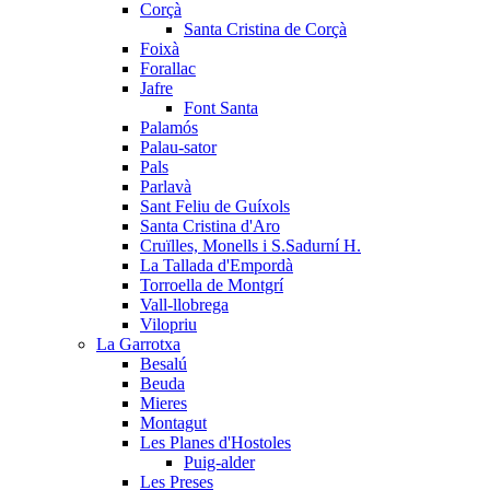
Corçà
Santa Cristina de Corçà
Foixà
Forallac
Jafre
Font Santa
Palamós
Palau-sator
Pals
Parlavà
Sant Feliu de Guíxols
Santa Cristina d'Aro
Cruïlles, Monells i S.Sadurní H.
La Tallada d'Empordà
Torroella de Montgrí
Vall-llobrega
Vilopriu
La Garrotxa
Besalú
Beuda
Mieres
Montagut
Les Planes d'Hostoles
Puig-alder
Les Preses