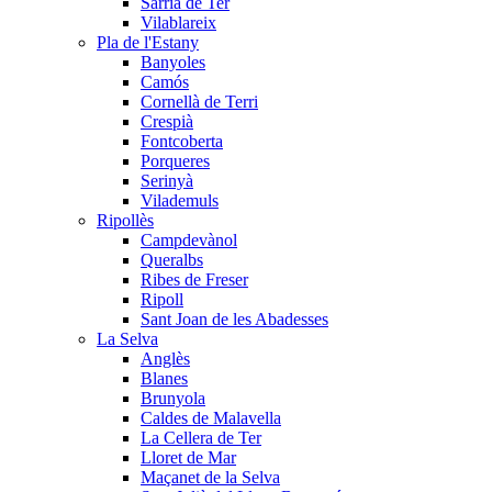
Sarrià de Ter
Vilablareix
Pla de l'Estany
Banyoles
Camós
Cornellà de Terri
Crespià
Fontcoberta
Porqueres
Serinyà
Vilademuls
Ripollès
Campdevànol
Queralbs
Ribes de Freser
Ripoll
Sant Joan de les Abadesses
La Selva
Anglès
Blanes
Brunyola
Caldes de Malavella
La Cellera de Ter
Lloret de Mar
Maçanet de la Selva