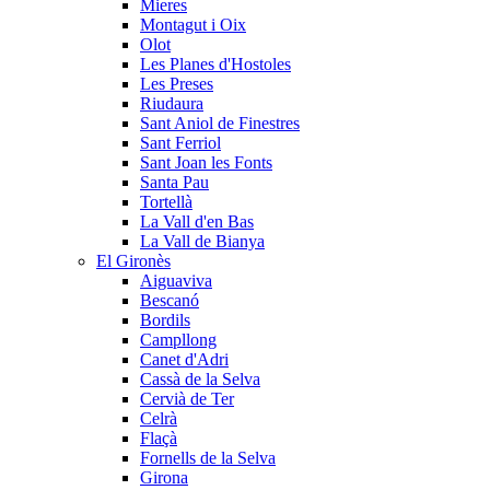
Mieres
Montagut i Oix
Olot
Les Planes d'Hostoles
Les Preses
Riudaura
Sant Aniol de Finestres
Sant Ferriol
Sant Joan les Fonts
Santa Pau
Tortellà
La Vall d'en Bas
La Vall de Bianya
El Gironès
Aiguaviva
Bescanó
Bordils
Campllong
Canet d'Adri
Cassà de la Selva
Cervià de Ter
Celrà
Flaçà
Fornells de la Selva
Girona