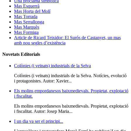
Una proclama simbòlica
Mas Esquerrà
Mas Horta del Molí
Mas Torrada
Mas Serrallonga
Mas Marquès
Mas Formiga
Article de Ricard Teixidor: El Surós de Castanyet, un mas
amb nou segles d’existència
Novetats Editorials
Colònies (i veïnats) industrials de la Selva
Colònies (i veïnats) industrials de la Selva. Notícies, evolució
i protagonistes. Autor: Xavier...
Els molins empordanesos baixmedievals. Propietat, explotació
i fiscalitat.
Els molins empordanesos baixmedievals. Propietat, explotació
i fiscalitat. Autor: Josep Maria...
I un dia va ser el principi...