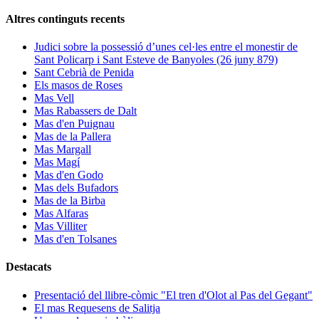
Altres continguts recents
Judici sobre la possessió d’unes cel·les entre el monestir de
Sant Policarp i Sant Esteve de Banyoles (26 juny 879)
Sant Cebrià de Penida
Els masos de Roses
Mas Vell
Mas Rabassers de Dalt
Mas d'en Puignau
Mas de la Pallera
Mas Margall
Mas Magí
Mas d'en Godo
Mas dels Bufadors
Mas de la Birba
Mas Alfaras
Mas Villiter
Mas d'en Tolsanes
Destacats
Presentació del llibre-còmic "El tren d'Olot al Pas del Gegant"
El mas Requesens de Salitja