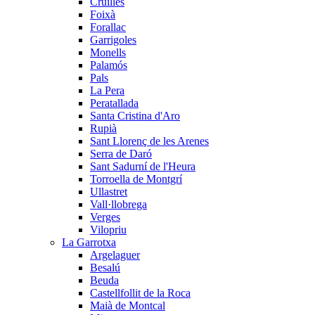
Cruïlles
Foixà
Forallac
Garrigoles
Monells
Palamós
Pals
La Pera
Peratallada
Santa Cristina d'Aro
Rupià
Sant Llorenç de les Arenes
Serra de Daró
Sant Sadurní de l'Heura
Torroella de Montgrí
Ullastret
Vall·llobrega
Verges
Vilopriu
La Garrotxa
Argelaguer
Besalú
Beuda
Castellfollit de la Roca
Maià de Montcal