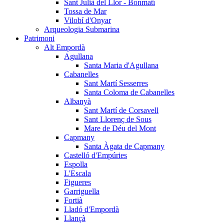
Sant Julià del Llor - Bonmatí
Tossa de Mar
Vilobí d'Onyar
Arqueologia Submarina
Patrimoni
Alt Empordà
Agullana
Santa Maria d'Agullana
Cabanelles
Sant Martí Sesserres
Santa Coloma de Cabanelles
Albanyà
Sant Martí de Corsavell
Sant Llorenç de Sous
Mare de Déu del Mont
Capmany
Santa Àgata de Capmany
Castelló d'Empúries
Espolla
L'Escala
Figueres
Garriguella
Fortià
Lladó d'Empordà
Llançà