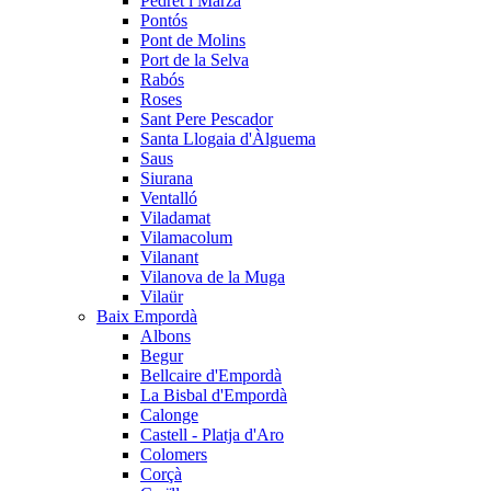
Pedret i Marzà
Pontós
Pont de Molins
Port de la Selva
Rabós
Roses
Sant Pere Pescador
Santa Llogaia d'Àlguema
Saus
Siurana
Ventalló
Viladamat
Vilamacolum
Vilanant
Vilanova de la Muga
Vilaür
Baix Empordà
Albons
Begur
Bellcaire d'Empordà
La Bisbal d'Empordà
Calonge
Castell - Platja d'Aro
Colomers
Corçà