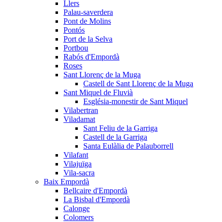
Llers
Palau-saverdera
Pont de Molins
Pontós
Port de la Selva
Portbou
Rabós d'Empordà
Roses
Sant Llorenç de la Muga
Castell de Sant Llorenç de la Muga
Sant Miquel de Fluvià
Església-monestir de Sant Miquel
Vilabertran
Viladamat
Sant Feliu de la Garriga
Castell de la Garriga
Santa Eulàlia de Palauborrell
Vilafant
Vilajuïga
Vila-sacra
Baix Empordà
Bellcaire d'Empordà
La Bisbal d'Empordà
Calonge
Colomers