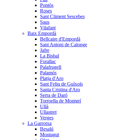
Pontós
Roses
Sant Climent Sescebes
Saus
Vilafant
Baix Empordà
Bellcaire d'Empordà
Sant Antoni de Calonge
Jafre
La Bisbal
Forallac
Palafrugell
Palamós
Platja d'Aro
Sant Feliu de Guíxols
Santa Cristina d'Aro
Serra de Daró
Torroella de Montgrí
Ullà
Ullastret
Verges
La Garrotxa
Besalú
Montagut