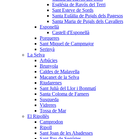
Església de Ravós del Terri
Sant Esteve de Sords
Santa Eulàlia de Pujals dels Pagesos
Santa Maria de Pujals dels Cavallers
Esponellà
Castell d'Esponellà
Porqueres
Sant Miquel de Campmajor
Serinyà
La Selva
Arbúcies
Brunyola
Caldes de Malavella
Maçanet de la Selva
Riudarenes
Sant Julià del Llor i Bonmatí
Santa Coloma de Farners
Susqueda
Vidreres
Tossa de Mar
El Ripollès
Camprodon
Ripoll
Sant Joan de les Abadesses
Sant Pau de Segúries