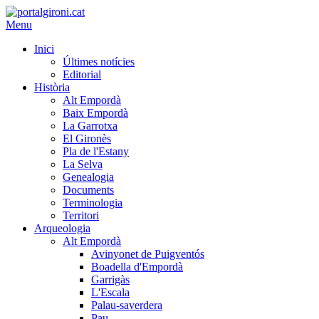
Menu
Inici
Últimes notícies
Editorial
Història
Alt Empordà
Baix Empordà
La Garrotxa
El Gironès
Pla de l'Estany
La Selva
Genealogia
Documents
Terminologia
Territori
Arqueologia
Alt Empordà
Avinyonet de Puigventós
Boadella d'Empordà
Garrigàs
L'Escala
Palau-saverdera
Pau