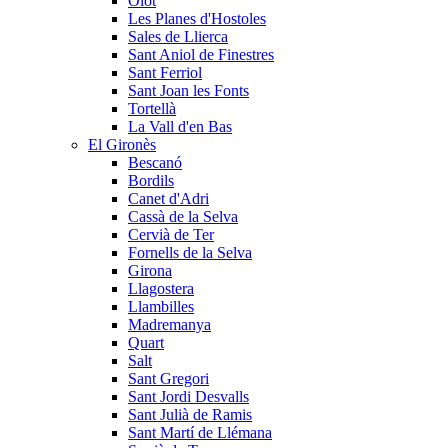
Olot
Les Planes d'Hostoles
Sales de Llierca
Sant Aniol de Finestres
Sant Ferriol
Sant Joan les Fonts
Tortellà
La Vall d'en Bas
El Gironès
Bescanó
Bordils
Canet d'Adri
Cassà de la Selva
Cervià de Ter
Fornells de la Selva
Girona
Llagostera
Llambilles
Madremanya
Quart
Salt
Sant Gregori
Sant Jordi Desvalls
Sant Julià de Ramis
Sant Martí de Llémana