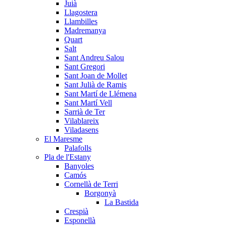
Juià
Llagostera
Llambilles
Madremanya
Quart
Salt
Sant Andreu Salou
Sant Gregori
Sant Joan de Mollet
Sant Julià de Ramis
Sant Martí de Llémena
Sant Martí Vell
Sarrià de Ter
Vilablareix
Viladasens
El Maresme
Palafolls
Pla de l'Estany
Banyoles
Camós
Cornellà de Terri
Borgonyà
La Bastida
Crespià
Esponellà