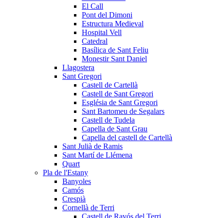
El Call
Pont del Dimoni
Estructura Medieval
Hospital Vell
Catedral
Basílica de Sant Feliu
Monestir Sant Daniel
Llagostera
Sant Gregori
Castell de Cartellà
Castell de Sant Gregori
Església de Sant Gregori
Sant Bartomeu de Segalars
Castell de Tudela
Capella de Sant Grau
Capella del castell de Cartellà
Sant Julià de Ramis
Sant Martí de Llémena
Quart
Pla de l'Estany
Banyoles
Camós
Crespià
Cornellà de Terri
Castell de Ravós del Terri