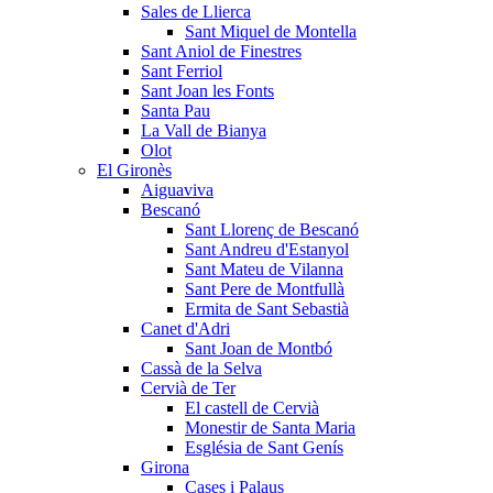
Sales de Llierca
Sant Miquel de Montella
Sant Aniol de Finestres
Sant Ferriol
Sant Joan les Fonts
Santa Pau
La Vall de Bianya
Olot
El Gironès
Aiguaviva
Bescanó
Sant Llorenç de Bescanó
Sant Andreu d'Estanyol
Sant Mateu de Vilanna
Sant Pere de Montfullà
Ermita de Sant Sebastià
Canet d'Adri
Sant Joan de Montbó
Cassà de la Selva
Cervià de Ter
El castell de Cervià
Monestir de Santa Maria
Església de Sant Genís
Girona
Cases i Palaus