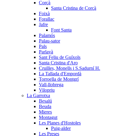
Corçà
Santa Cristina de Corçà
Foixà
Forallac
Jafre
Font Santa
Palamós
Palau-sator
Pals
Parlavà
Sant Feliu de Guíxols
Santa Cristina d'Aro
Cruïlles, Monells i S.Sadurní H.
La Tallada d'Empordà
Torroella de Montgrí
Vall-llobrega
Vilopriu
La Garrotxa
Besalú
Beuda
Mieres
Montagut
Les Planes d'Hostoles
Puig-alder
Les Preses