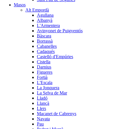
Masos
Alt Empordà
Agullana
Albanyà
L'Armentera
Avinyonet de Puigventós
Bàscara
Borrassà
Cabanelles
Cadaqués
Castelló d'Empúries
Cistella
Darnius
Figueres
Fortià
L'Escala
La Jonquera
La Selva de Mar
Lladó
Llançà
Llers
Maçanet de Cabrenys
Navata
Pau