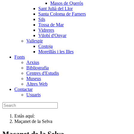
Masos de Querós
Sant Julià del Llor
Santa Coloma de Farners
Sils
Tossa de Mar
Vidreres
Vilobí d'Onyar
Vallespir
Costoja
Moreillàs i les Illes
Fonts
Arxius
Bibliografia
Centres d'Estudis
Museus
Altres Web
Contactar
Usuaris
Estàs aquí:
Maçanet de la Selva
Maçanet de la Selva