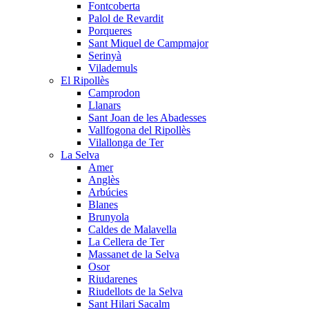
Fontcoberta
Palol de Revardit
Porqueres
Sant Miquel de Campmajor
Serinyà
Vilademuls
El Ripollès
Camprodon
Llanars
Sant Joan de les Abadesses
Vallfogona del Ripollès
Vilallonga de Ter
La Selva
Amer
Anglès
Arbúcies
Blanes
Brunyola
Caldes de Malavella
La Cellera de Ter
Massanet de la Selva
Osor
Riudarenes
Riudellots de la Selva
Sant Hilari Sacalm