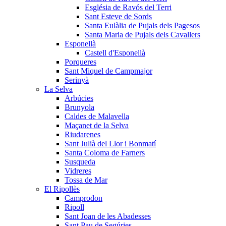
Església de Ravós del Terri
Sant Esteve de Sords
Santa Eulàlia de Pujals dels Pagesos
Santa Maria de Pujals dels Cavallers
Esponellà
Castell d'Esponellà
Porqueres
Sant Miquel de Campmajor
Serinyà
La Selva
Arbúcies
Brunyola
Caldes de Malavella
Maçanet de la Selva
Riudarenes
Sant Julià del Llor i Bonmatí
Santa Coloma de Farners
Susqueda
Vidreres
Tossa de Mar
El Ripollès
Camprodon
Ripoll
Sant Joan de les Abadesses
Sant Pau de Segúries