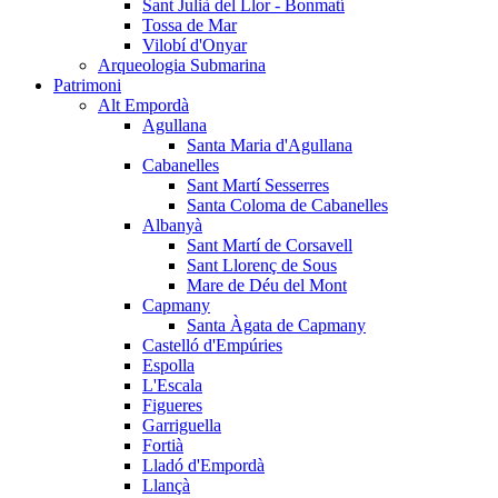
Sant Julià del Llor - Bonmatí
Tossa de Mar
Vilobí d'Onyar
Arqueologia Submarina
Patrimoni
Alt Empordà
Agullana
Santa Maria d'Agullana
Cabanelles
Sant Martí Sesserres
Santa Coloma de Cabanelles
Albanyà
Sant Martí de Corsavell
Sant Llorenç de Sous
Mare de Déu del Mont
Capmany
Santa Àgata de Capmany
Castelló d'Empúries
Espolla
L'Escala
Figueres
Garriguella
Fortià
Lladó d'Empordà
Llançà