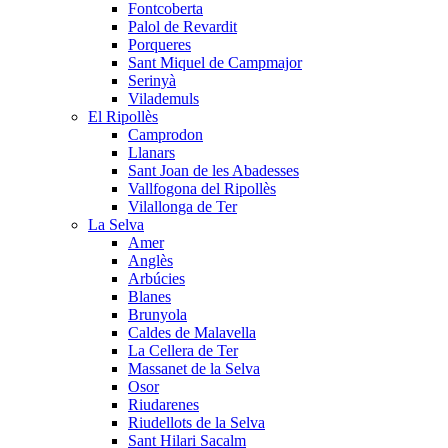
Fontcoberta
Palol de Revardit
Porqueres
Sant Miquel de Campmajor
Serinyà
Vilademuls
El Ripollès
Camprodon
Llanars
Sant Joan de les Abadesses
Vallfogona del Ripollès
Vilallonga de Ter
La Selva
Amer
Anglès
Arbúcies
Blanes
Brunyola
Caldes de Malavella
La Cellera de Ter
Massanet de la Selva
Osor
Riudarenes
Riudellots de la Selva
Sant Hilari Sacalm