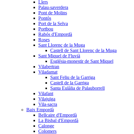
Llers
Palau-saverdera
Pont de Molins
Pontós
Port de la Selva
Portbou
Rabós d'Empordà
Roses
Sant Llorenç de la Muga
Castell de Sant Llorenç de la Muga
Sant Miquel de Fluvià
Església-monestir de Sant Miquel
Vilabertran
Viladamat
Sant Feliu de la Garriga
Castell de la Garriga
Santa Eulàlia de Palauborrell
Vilafant
Vilajuïga
Vila-sacra
Baix Empordà
Bellcaire d'Empordà
La Bisbal d'Empordà
Calonge
Colomers