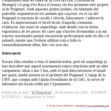
comparables amb les eines de la cova del Duc (Torroella de
Montgrí) i el puig d'en Roca (Girona), els dos jaciments més propers
al de Puigmarí. Amb aquestes pedres polides, els habitants del
paleolític esquarteraven els animals que caçaven -en el cas del
Puigmarí es tractaria de cavalls i cérvols, bàsicament- i tallaven la
carn. És impressionant el nivell tècnic d'aquella comunitat,
evidenciat -fan notar els arqueòlegs- amb detalls com la forma
ergonòmica de les peces: les cares que s'havien d'emmotllar a la mà
estaven suavitzades perquè encaixessin perfectament amb els dits i el
palmell, mentre que l'extrem utilitzat com a fulla és
extraordinàriament afilat, fins i tot avui dia.
Intercanvis
Encara falta estudiar a fons el material trobat, però els arqueòlegs ja
han descobert que aquest assentament estava relacionat amb un altre
campament, situat a uns 5 km, amb el qual intercanviaven el basalt
per quars, també present en el jaciment del Puigmarí. L'equip de la
URV, que compta amb l'ajuda d'estudiants de la UdG, fa servir de
laboratori uns locals cedits per l'Ajuntament.
Publicada al diari "
El PuntAvui
", 20 de febrer del 2001 - RAMON
ESTÉBAN / Maçanet de la Selva
© Portal Gironí d'Història i Genealogia (
www.portalgironi.cat
)