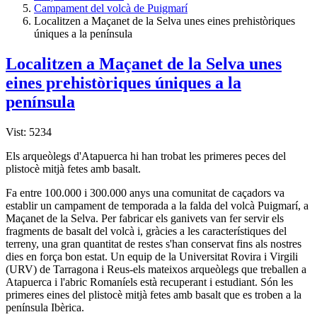
Campament del volcà de Puigmarí
Localitzen a Maçanet de la Selva unes eines prehistòriques
úniques a la península
Localitzen a Maçanet de la Selva unes
eines prehistòriques úniques a la
península
Vist: 5234
Els arqueòlegs d'Atapuerca hi han trobat les primeres peces del
plistocè mitjà fetes amb basalt.
Fa entre 100.000 i 300.000 anys una comunitat de caçadors va
establir un campament de temporada a la falda del volcà Puigmarí, a
Maçanet de la Selva. Per fabricar els ganivets van fer servir els
fragments de basalt del volcà i, gràcies a les característiques del
terreny, una gran quantitat de restes s'han conservat fins als nostres
dies en força bon estat. Un equip de la Universitat Rovira i Virgili
(URV) de Tarragona i Reus-els mateixos arqueòlegs que treballen a
Atapuerca i l'abric Romaníels està recuperant i estudiant. Són les
primeres eines del plistocè mitjà fetes amb basalt que es troben a la
península Ibèrica.