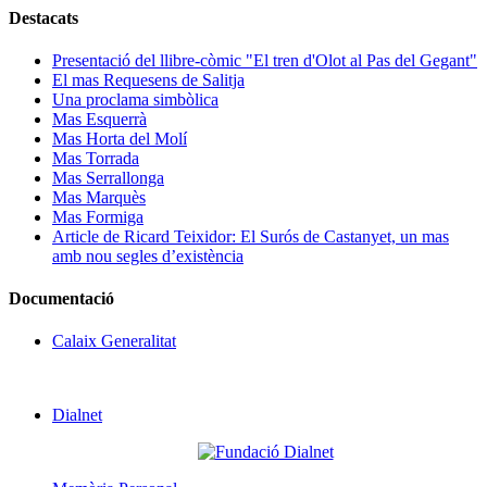
Destacats
Presentació del llibre-còmic "El tren d'Olot al Pas del Gegant"
El mas Requesens de Salitja
Una proclama simbòlica
Mas Esquerrà
Mas Horta del Molí
Mas Torrada
Mas Serrallonga
Mas Marquès
Mas Formiga
Article de Ricard Teixidor: El Surós de Castanyet, un mas
amb nou segles d’existència
Documentació
Calaix Generalitat
Dialnet