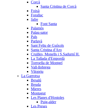
Corçà
Santa Cristina de Corçà
Foixà
Forallac
Jafre
Font Santa
Palamós
Palau-sator
Pals
Parlavà
Sant Feliu de Guíxols
Santa Cristina d'Aro
Cruïlles, Monells i S.Sadurní H.
La Tallada d'Empordà
Torroella de Montgrí
Vall-llobrega
Vilopriu
La Garrotxa
Besalú
Beuda
Mieres
Montagut
Les Planes d'Hostoles
Puig-alder
Les Preses