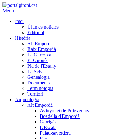
Menu
Inici
Últimes notícies
Editorial
Història
Alt Empordà
Baix Empordà
La Garrotxa
El Gironès
Pla de l'Estany
La Selva
Genealogia
Documents
Terminologia
Territori
Arqueologia
Alt Empordà
Avinyonet de Puigventós
Boadella d'Empordà
Garrigàs
L'Escala
Palau-saverdera
Pau