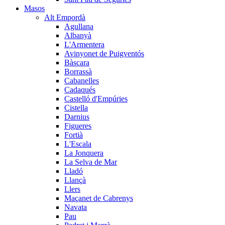
Masos
Alt Empordà
Agullana
Albanyà
L'Armentera
Avinyonet de Puigventós
Bàscara
Borrassà
Cabanelles
Cadaqués
Castelló d'Empúries
Cistella
Darnius
Figueres
Fortià
L'Escala
La Jonquera
La Selva de Mar
Lladó
Llançà
Llers
Maçanet de Cabrenys
Navata
Pau