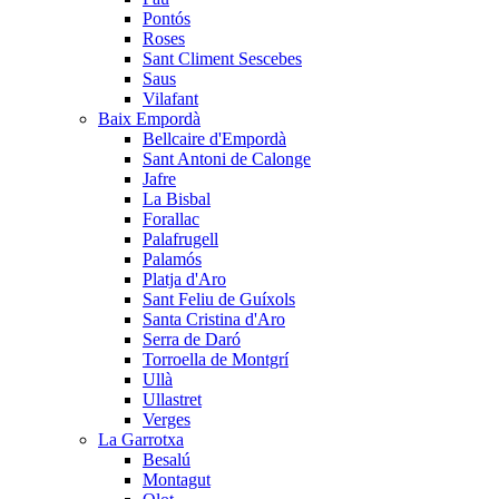
Pontós
Roses
Sant Climent Sescebes
Saus
Vilafant
Baix Empordà
Bellcaire d'Empordà
Sant Antoni de Calonge
Jafre
La Bisbal
Forallac
Palafrugell
Palamós
Platja d'Aro
Sant Feliu de Guíxols
Santa Cristina d'Aro
Serra de Daró
Torroella de Montgrí
Ullà
Ullastret
Verges
La Garrotxa
Besalú
Montagut