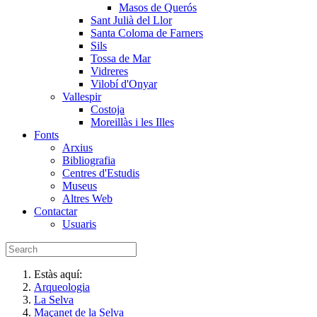
Masos de Querós
Sant Julià del Llor
Santa Coloma de Farners
Sils
Tossa de Mar
Vidreres
Vilobí d'Onyar
Vallespir
Costoja
Moreillàs i les Illes
Fonts
Arxius
Bibliografia
Centres d'Estudis
Museus
Altres Web
Contactar
Usuaris
Estàs aquí:
Arqueologia
La Selva
Maçanet de la Selva