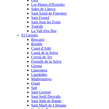
Olot
Les Planes d'Hostoles
Sales de Llierca
Sant Aniol de Finestres
Sant Ferriol
Sant Joan les Fonts
Tortellà
La Vall d'en Bas
El Gironès
Bescanó
Bordils
Canet d'Adri
Cassà de la Selva
Cervià de Ter
Fornells de la Selva
Girona
Llagostera
Llambilles
Madremanya
Quart
Salt
Sant Gregori
Sant Jordi Desvalls
Sant Julià de Ramis
Sant Martí de Llémana