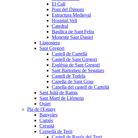
El Call
Pont del Dimoni
Estructura Medieval
Hospital Vell
Catedral
Basílica de Sant Feliu
Monestir Sant Daniel
Llagostera
Sant Gregori
Castell de Cartellà
Castell de Sant Gregori
Església de Sant Gregori
Sant Bartomeu de Segalars
Castell de Tudela
Capella de Sant Grau
Capella del castell de Cartellà
Sant Julià de Ramis
Sant Martí de Llémena
Quart
Pla de l'Estany
Banyoles
Camós
Crespià
Cornellà de Terri
Castell de Ravós del Terri