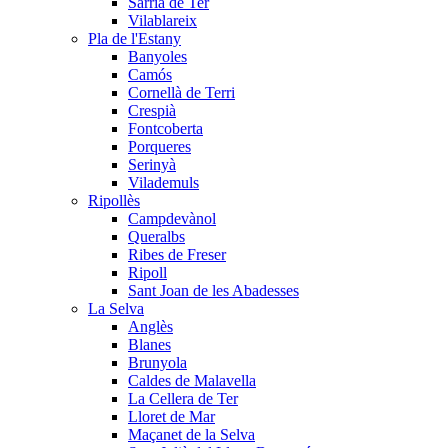
Sarrià de Ter
Vilablareix
Pla de l'Estany
Banyoles
Camós
Cornellà de Terri
Crespià
Fontcoberta
Porqueres
Serinyà
Vilademuls
Ripollès
Campdevànol
Queralbs
Ribes de Freser
Ripoll
Sant Joan de les Abadesses
La Selva
Anglès
Blanes
Brunyola
Caldes de Malavella
La Cellera de Ter
Lloret de Mar
Maçanet de la Selva