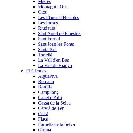
Mieres
Montagut i Oix
Olot
Les Planes d'Hostoles
Les Preses
Riudaura
Sant Aniol de Finestres
Sant Ferriol
Sant Joan les Fonts
Santa Pau
Tortellà
La Vall d'en Bas
La Vall de Bianya
El Gironès
Aiguaviva
Bescanó
Bordils
Campllong
Canet d'Adri
Cassà de la Selva
Cervià de Ter
Celrà
Flaçà
Fornells de la Selva
Girona