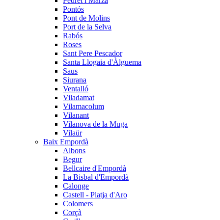
Pedret i Marzà
Pontós
Pont de Molins
Port de la Selva
Rabós
Roses
Sant Pere Pescador
Santa Llogaia d'Àlguema
Saus
Siurana
Ventalló
Viladamat
Vilamacolum
Vilanant
Vilanova de la Muga
Vilaür
Baix Empordà
Albons
Begur
Bellcaire d'Empordà
La Bisbal d'Empordà
Calonge
Castell - Platja d'Aro
Colomers
Corçà