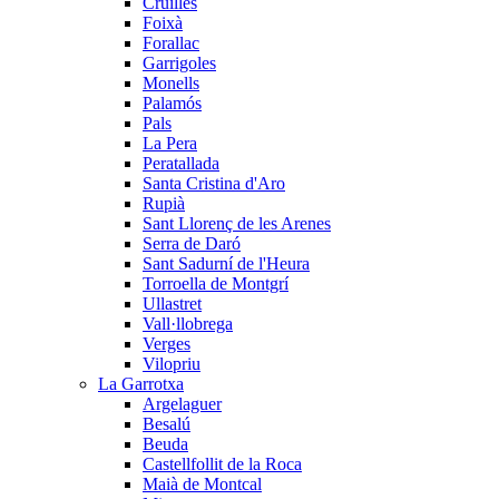
Cruïlles
Foixà
Forallac
Garrigoles
Monells
Palamós
Pals
La Pera
Peratallada
Santa Cristina d'Aro
Rupià
Sant Llorenç de les Arenes
Serra de Daró
Sant Sadurní de l'Heura
Torroella de Montgrí
Ullastret
Vall·llobrega
Verges
Vilopriu
La Garrotxa
Argelaguer
Besalú
Beuda
Castellfollit de la Roca
Maià de Montcal