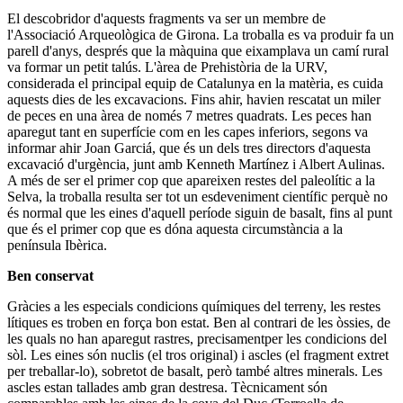
El descobridor d'aquests fragments va ser un membre de
l'Associació Arqueològica de Girona. La troballa es va produir fa un
parell d'anys, després que la màquina que eixamplava un camí rural
va formar un petit talús. L'àrea de Prehistòria de la URV,
considerada el principal equip de Catalunya en la matèria, es cuida
aquests dies de les excavacions. Fins ahir, havien rescatat un miler
de peces en una àrea de només 7 metres quadrats. Les peces han
aparegut tant en superfície com en les capes inferiors, segons va
informar ahir Joan Garciá, que és un dels tres directors d'aquesta
excavació d'urgència, junt amb Kenneth Martínez i Albert Aulinas.
A més de ser el primer cop que apareixen restes del paleolític a la
Selva, la troballa resulta ser tot un esdeveniment científic perquè no
és normal que les eines d'aquell període siguin de basalt, fins al punt
que és el primer cop que es dóna aquesta circumstància a la
península Ibèrica.
Ben conservat
Gràcies a les especials condicions químiques del terreny, les restes
lítiques es troben en força bon estat. Ben al contrari de les òssies, de
les quals no han aparegut rastres, precisamentper les condicions del
sòl. Les eines són nuclis (el tros original) i ascles (el fragment extret
per treballar-lo), sobretot de basalt, però també altres minerals. Les
ascles estan tallades amb gran destresa. Tècnicament són