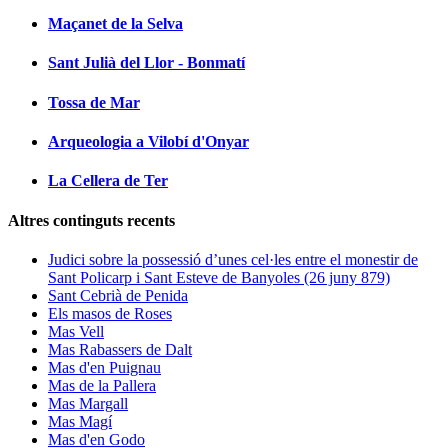
Maçanet de la Selva
Sant Julià del Llor - Bonmatí
Tossa de Mar
Arqueologia a Vilobí d'Onyar
La Cellera de Ter
Altres continguts recents
Judici sobre la possessió d’unes cel·les entre el monestir de
Sant Policarp i Sant Esteve de Banyoles (26 juny 879)
Sant Cebrià de Penida
Els masos de Roses
Mas Vell
Mas Rabassers de Dalt
Mas d'en Puignau
Mas de la Pallera
Mas Margall
Mas Magí
Mas d'en Godo