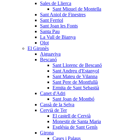
Sales de Llierca
Sant Miquel de Montella
Sant Aniol de Finestres
Sant Ferriol
Sant Joan les Fonts
Santa Pau
La Vall de Bianya
Olot
El Gironès
Aiguaviva
Bescanó
Sant Llorenç de Bescanó
Sant Andreu d'Estanyol
Sant Mateu de Vilanna
Sant Pere de Montfullà
Ermita de Sant Sebastià
Canet d'Adri
Sant Joan de Montbó
Cassà de la Selva
Cervià de Ter
El castell de Cervià
Monestir de Santa Maria
Església de Sant Genís
Girona
Cases i Palaus