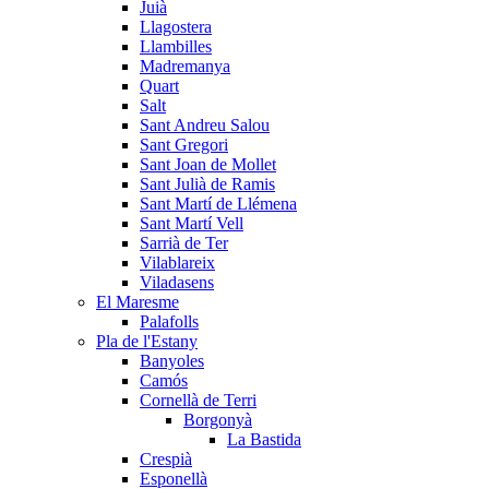
Juià
Llagostera
Llambilles
Madremanya
Quart
Salt
Sant Andreu Salou
Sant Gregori
Sant Joan de Mollet
Sant Julià de Ramis
Sant Martí de Llémena
Sant Martí Vell
Sarrià de Ter
Vilablareix
Viladasens
El Maresme
Palafolls
Pla de l'Estany
Banyoles
Camós
Cornellà de Terri
Borgonyà
La Bastida
Crespià
Esponellà