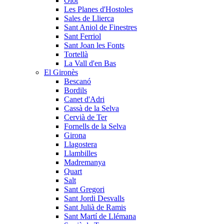
Olot
Les Planes d'Hostoles
Sales de Llierca
Sant Aniol de Finestres
Sant Ferriol
Sant Joan les Fonts
Tortellà
La Vall d'en Bas
El Gironès
Bescanó
Bordils
Canet d'Adri
Cassà de la Selva
Cervià de Ter
Fornells de la Selva
Girona
Llagostera
Llambilles
Madremanya
Quart
Salt
Sant Gregori
Sant Jordi Desvalls
Sant Julià de Ramis
Sant Martí de Llémana