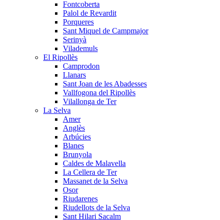
Fontcoberta
Palol de Revardit
Porqueres
Sant Miquel de Campmajor
Serinyà
Vilademuls
El Ripollès
Camprodon
Llanars
Sant Joan de les Abadesses
Vallfogona del Ripollès
Vilallonga de Ter
La Selva
Amer
Anglès
Arbúcies
Blanes
Brunyola
Caldes de Malavella
La Cellera de Ter
Massanet de la Selva
Osor
Riudarenes
Riudellots de la Selva
Sant Hilari Sacalm