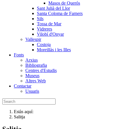
Masos de Querós
Sant Julià del Llor
Santa Coloma de Farners
Sils
Tossa de Mar
Vidreres
Vilobí d'Onyar
Vallespir
Costoja
Moreillàs i les Illes
Fonts
Arxius
Bibliografia
Centres d'Estudis
Museus
Altres Web
Contactar
Usuaris
Estàs aquí:
Salitja
Salitja