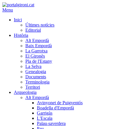
Menu
Inici
Últimes notícies
Editorial
Història
Alt Empordà
Baix Empordà
La Garrotxa
El Gironès
Pla de l'Estany
La Selva
Genealogia
Documents
Terminologia
Territori
Arqueologia
Alt Empordà
Avinyonet de Puigventós
Boadella d'Empordà
Garrigàs
L'Escala
Palau-saverdera
Pau