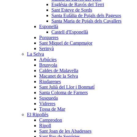
Església de Ravós del Terri
Sant Esteve de Sords
Santa Eulàlia de Pujals dels Pagesos
Santa Maria de Pujals dels Cavallers
Esponellà
Castell d'Esponellà
Porqueres
Sant Miquel de Campmajor
Serinyà
La Selva
Arbúcies
Brunyola
Caldes de Malavella
Maçanet de la Selva
Riudarenes
Sant Julià del Llor i Bonmatí
Santa Coloma de Farners
Susqueda
Vidreres
Tossa de Mar
El Ripollès
Camprodon
Ripoll
Sant Joan de les Abadesses
Sant Pau de Segúries