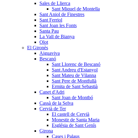
Sales de Llierca
Sant Miquel de Montella
Sant Aniol de Finestres
Sant Ferriol
Sant Joan les Fonts
Santa Pau
La Vall de Bianya
Olot
El Gironès
Aiguaviva
Bescanó
Sant Llorenç de Bescanó
Sant Andreu d'Estanyol
Sant Mateu de Vilanna
Sant Pere de Montfullà
Ermita de Sant Sebastià
Canet d'Adri
Sant Joan de Montbó
Cassà de la Selva
Cervià de Ter
El castell de Cervià
Monestir de Santa Maria
Església de Sant Genís
Girona
Cases i Palaus