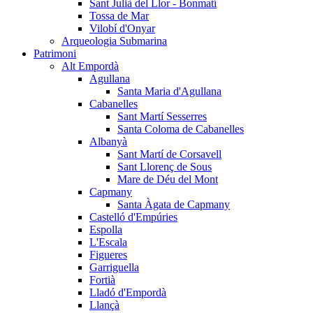
Sant Julià del Llor - Bonmatí
Tossa de Mar
Vilobí d'Onyar
Arqueologia Submarina
Patrimoni
Alt Empordà
Agullana
Santa Maria d'Agullana
Cabanelles
Sant Martí Sesserres
Santa Coloma de Cabanelles
Albanyà
Sant Martí de Corsavell
Sant Llorenç de Sous
Mare de Déu del Mont
Capmany
Santa Àgata de Capmany
Castelló d'Empúries
Espolla
L'Escala
Figueres
Garriguella
Fortià
Lladó d'Empordà
Llançà