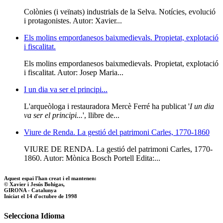
Colònies (i veïnats) industrials de la Selva. Notícies, evolució
i protagonistes. Autor: Xavier...
Els molins empordanesos baixmedievals. Propietat, explotació
i fiscalitat.
Els molins empordanesos baixmedievals. Propietat, explotació
i fiscalitat. Autor: Josep Maria...
I un dia va ser el principi...
L'arqueòloga i restauradora Mercè Ferré ha publicat '
I un dia
va ser el principi...
', llibre de...
Viure de Renda. La gestió del patrimoni Carles, 1770-1860
VIURE DE RENDA. La gestió del patrimoni Carles, 1770-
1860. Autor: Mònica Bosch Portell Edita:...
Aquest espai l'han creat i el mantenen:
© Xavier i Jesús Bohigas,
GIRONA - Catalunya
Iniciat el 14 d'octubre de 1998
Selecciona Idioma