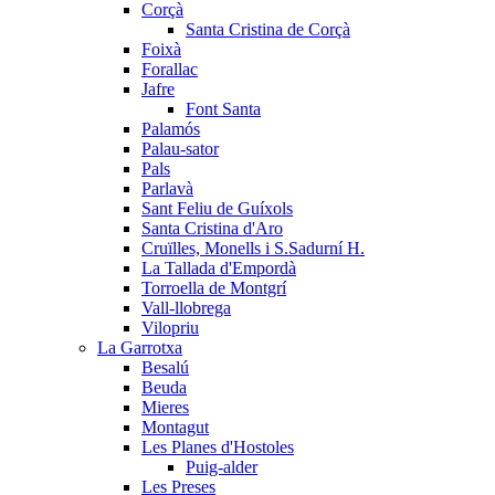
Corçà
Santa Cristina de Corçà
Foixà
Forallac
Jafre
Font Santa
Palamós
Palau-sator
Pals
Parlavà
Sant Feliu de Guíxols
Santa Cristina d'Aro
Cruïlles, Monells i S.Sadurní H.
La Tallada d'Empordà
Torroella de Montgrí
Vall-llobrega
Vilopriu
La Garrotxa
Besalú
Beuda
Mieres
Montagut
Les Planes d'Hostoles
Puig-alder
Les Preses