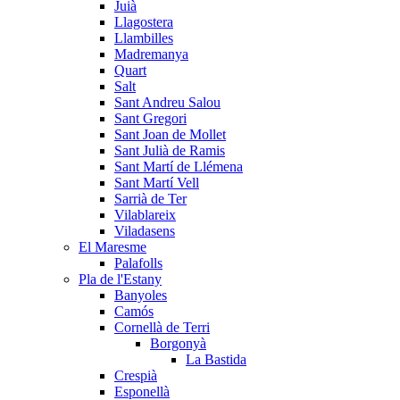
Juià
Llagostera
Llambilles
Madremanya
Quart
Salt
Sant Andreu Salou
Sant Gregori
Sant Joan de Mollet
Sant Julià de Ramis
Sant Martí de Llémena
Sant Martí Vell
Sarrià de Ter
Vilablareix
Viladasens
El Maresme
Palafolls
Pla de l'Estany
Banyoles
Camós
Cornellà de Terri
Borgonyà
La Bastida
Crespià
Esponellà