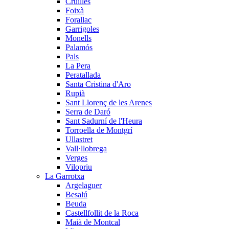
Cruïlles
Foixà
Forallac
Garrigoles
Monells
Palamós
Pals
La Pera
Peratallada
Santa Cristina d'Aro
Rupià
Sant Llorenç de les Arenes
Serra de Daró
Sant Sadurní de l'Heura
Torroella de Montgrí
Ullastret
Vall·llobrega
Verges
Vilopriu
La Garrotxa
Argelaguer
Besalú
Beuda
Castellfollit de la Roca
Maià de Montcal