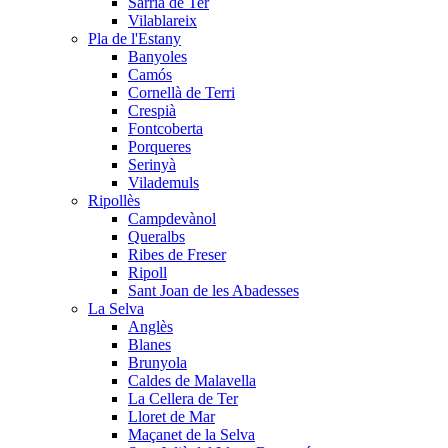
Sarrià de Ter
Vilablareix
Pla de l'Estany
Banyoles
Camós
Cornellà de Terri
Crespià
Fontcoberta
Porqueres
Serinyà
Vilademuls
Ripollès
Campdevànol
Queralbs
Ribes de Freser
Ripoll
Sant Joan de les Abadesses
La Selva
Anglès
Blanes
Brunyola
Caldes de Malavella
La Cellera de Ter
Lloret de Mar
Maçanet de la Selva