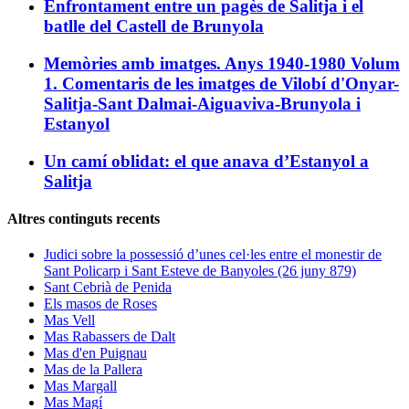
Enfrontament entre un pagès de Salitja i el
batlle del Castell de Brunyola
Memòries amb imatges. Anys 1940-1980 Volum
1. Comentaris de les imatges de Vilobí d'Onyar-
Salitja-Sant Dalmai-Aiguaviva-Brunyola i
Estanyol
Un camí oblidat: el que anava d’Estanyol a
Salitja
Altres continguts recents
Judici sobre la possessió d’unes cel·les entre el monestir de
Sant Policarp i Sant Esteve de Banyoles (26 juny 879)
Sant Cebrià de Penida
Els masos de Roses
Mas Vell
Mas Rabassers de Dalt
Mas d'en Puignau
Mas de la Pallera
Mas Margall
Mas Magí