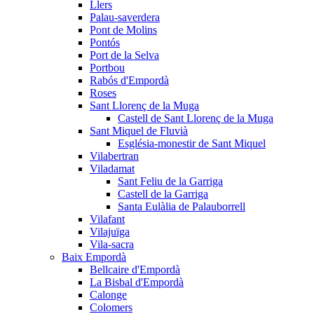
Llers
Palau-saverdera
Pont de Molins
Pontós
Port de la Selva
Portbou
Rabós d'Empordà
Roses
Sant Llorenç de la Muga
Castell de Sant Llorenç de la Muga
Sant Miquel de Fluvià
Església-monestir de Sant Miquel
Vilabertran
Viladamat
Sant Feliu de la Garriga
Castell de la Garriga
Santa Eulàlia de Palauborrell
Vilafant
Vilajuïga
Vila-sacra
Baix Empordà
Bellcaire d'Empordà
La Bisbal d'Empordà
Calonge
Colomers