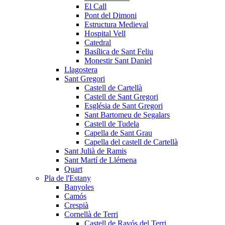
El Call
Pont del Dimoni
Estructura Medieval
Hospital Vell
Catedral
Basílica de Sant Feliu
Monestir Sant Daniel
Llagostera
Sant Gregori
Castell de Cartellà
Castell de Sant Gregori
Església de Sant Gregori
Sant Bartomeu de Segalars
Castell de Tudela
Capella de Sant Grau
Capella del castell de Cartellà
Sant Julià de Ramis
Sant Martí de Llémena
Quart
Pla de l'Estany
Banyoles
Camós
Crespià
Cornellà de Terri
Castell de Ravós del Terri