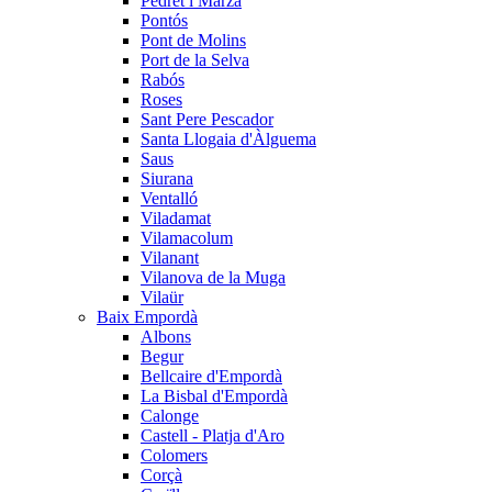
Pedret i Marzà
Pontós
Pont de Molins
Port de la Selva
Rabós
Roses
Sant Pere Pescador
Santa Llogaia d'Àlguema
Saus
Siurana
Ventalló
Viladamat
Vilamacolum
Vilanant
Vilanova de la Muga
Vilaür
Baix Empordà
Albons
Begur
Bellcaire d'Empordà
La Bisbal d'Empordà
Calonge
Castell - Platja d'Aro
Colomers
Corçà