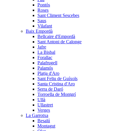
Pontós
Roses
Sant Climent Sescebes
Saus
Vilafant
Baix Empordà
Bellcaire d'Empordà
Sant Antoni de Calonge
Jafre
La Bisbal
Forallac
Palafrugell
Palamós
Platja d'Aro
Sant Feliu de Guíxols
Santa Cristina d'Aro
Serra de Daró
Torroella de Montgrí
Ullà
Ullastret
Verges
La Garrotxa
Besalú
Montagut