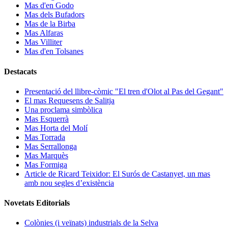
Mas d'en Godo
Mas dels Bufadors
Mas de la Birba
Mas Alfaras
Mas Villiter
Mas d'en Tolsanes
Destacats
Presentació del llibre-còmic "El tren d'Olot al Pas del Gegant"
El mas Requesens de Salitja
Una proclama simbòlica
Mas Esquerrà
Mas Horta del Molí
Mas Torrada
Mas Serrallonga
Mas Marquès
Mas Formiga
Article de Ricard Teixidor: El Surós de Castanyet, un mas
amb nou segles d’existència
Novetats Editorials
Colònies (i veïnats) industrials de la Selva