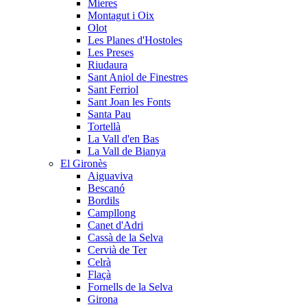
Mieres
Montagut i Oix
Olot
Les Planes d'Hostoles
Les Preses
Riudaura
Sant Aniol de Finestres
Sant Ferriol
Sant Joan les Fonts
Santa Pau
Tortellà
La Vall d'en Bas
La Vall de Bianya
El Gironès
Aiguaviva
Bescanó
Bordils
Campllong
Canet d'Adri
Cassà de la Selva
Cervià de Ter
Celrà
Flaçà
Fornells de la Selva
Girona