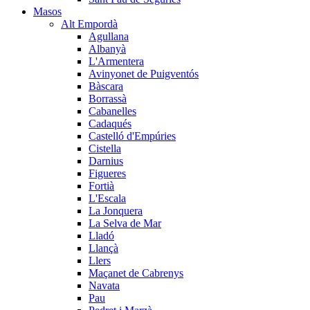
Masos
Alt Empordà
Agullana
Albanyà
L'Armentera
Avinyonet de Puigventós
Bàscara
Borrassà
Cabanelles
Cadaqués
Castelló d'Empúries
Cistella
Darnius
Figueres
Fortià
L'Escala
La Jonquera
La Selva de Mar
Lladó
Llançà
Llers
Maçanet de Cabrenys
Navata
Pau