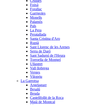
Cruïlles
Foixà
Forallac
Garrigoles
Monells
Palamós
Pals
La Pera
Peratallada
Santa Cristina d'Aro
Rupià
Sant Llorenç de les Arenes
Serra de Daró
Sant Sadurní de l'Heura
Torroella de Montgrí
Ullastret
Vall·llobrega
Verges
Vilopriu
La Garrotxa
Argelaguer
Besalú
Beuda
Castellfollit de la Roca
Maià de Montcal