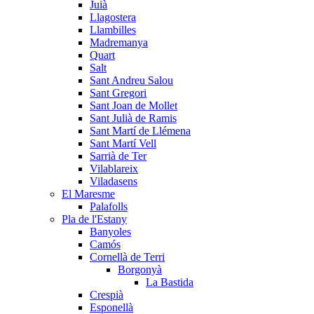
Juià
Llagostera
Llambilles
Madremanya
Quart
Salt
Sant Andreu Salou
Sant Gregori
Sant Joan de Mollet
Sant Julià de Ramis
Sant Martí de Llémena
Sant Martí Vell
Sarrià de Ter
Vilablareix
Viladasens
El Maresme
Palafolls
Pla de l'Estany
Banyoles
Camós
Cornellà de Terri
Borgonyà
La Bastida
Crespià
Esponellà