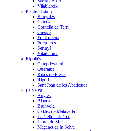
Sarrià de Ter
Vilablareix
Pla de l'Estany
Banyoles
Camós
Cornellà de Terri
Crespià
Fontcoberta
Porqueres
Serinyà
Vilademuls
Ripollès
Campdevànol
Queralbs
Ribes de Freser
Ripoll
Sant Joan de les Abadesses
La Selva
Anglès
Blanes
Brunyola
Caldes de Malavella
La Cellera de Ter
Lloret de Mar
Maçanet de la Selva