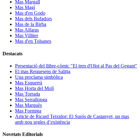
Mas Margall
Mas Magí
Mas d'en Godo
Mas dels Bufadors
Mas de la Birba
Mas Alfaras
Mas Villiter
Mas d'en Tolsanes
Destacats
Presentació del llibre-còmic "El tren d'Olot al Pas del Gegant"
El mas Requesens de Salitja
Una proclama simbòlica
Mas Esquerrà
Mas Horta del Molí
Mas Torrada
Mas Serrallonga
Mas Marquès
Mas Formiga
Article de Ricard Teixidor: El Surós de Castanyet, un mas
amb nou segles d’existència
Novetats Editorials