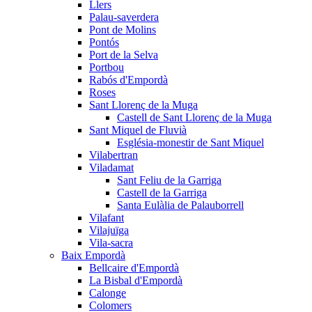
Llers
Palau-saverdera
Pont de Molins
Pontós
Port de la Selva
Portbou
Rabós d'Empordà
Roses
Sant Llorenç de la Muga
Castell de Sant Llorenç de la Muga
Sant Miquel de Fluvià
Església-monestir de Sant Miquel
Vilabertran
Viladamat
Sant Feliu de la Garriga
Castell de la Garriga
Santa Eulàlia de Palauborrell
Vilafant
Vilajuïga
Vila-sacra
Baix Empordà
Bellcaire d'Empordà
La Bisbal d'Empordà
Calonge
Colomers