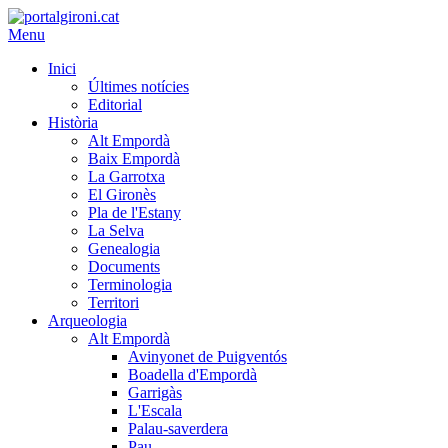
Menu
Inici
Últimes notícies
Editorial
Història
Alt Empordà
Baix Empordà
La Garrotxa
El Gironès
Pla de l'Estany
La Selva
Genealogia
Documents
Terminologia
Territori
Arqueologia
Alt Empordà
Avinyonet de Puigventós
Boadella d'Empordà
Garrigàs
L'Escala
Palau-saverdera
Pau