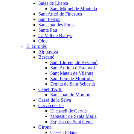
Sales de Llierca
Sant Miquel de Montella
Sant Aniol de Finestres
Sant Ferriol
Sant Joan les Fonts
Santa Pau
La Vall de Bianya
Olot
El Gironès
Aiguaviva
Bescanó
Sant Llorenç de Bescanó
Sant Andreu d'Estanyol
Sant Mateu de Vilanna
Sant Pere de Montfullà
Ermita de Sant Sebastià
Canet d'Adri
Sant Joan de Montbó
Cassà de la Selva
Cervià de Ter
El castell de Cervià
Monestir de Santa Maria
Església de Sant Genís
Girona
Cases i Palaus