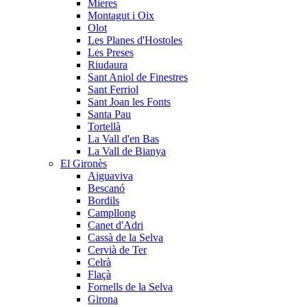
Mieres
Montagut i Oix
Olot
Les Planes d'Hostoles
Les Preses
Riudaura
Sant Aniol de Finestres
Sant Ferriol
Sant Joan les Fonts
Santa Pau
Tortellà
La Vall d'en Bas
La Vall de Bianya
El Gironès
Aiguaviva
Bescanó
Bordils
Campllong
Canet d'Adri
Cassà de la Selva
Cervià de Ter
Celrà
Flaçà
Fornells de la Selva
Girona