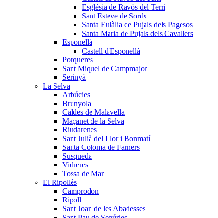
Església de Ravós del Terri
Sant Esteve de Sords
Santa Eulàlia de Pujals dels Pagesos
Santa Maria de Pujals dels Cavallers
Esponellà
Castell d'Esponellà
Porqueres
Sant Miquel de Campmajor
Serinyà
La Selva
Arbúcies
Brunyola
Caldes de Malavella
Maçanet de la Selva
Riudarenes
Sant Julià del Llor i Bonmatí
Santa Coloma de Farners
Susqueda
Vidreres
Tossa de Mar
El Ripollès
Camprodon
Ripoll
Sant Joan de les Abadesses
Sant Pau de Segúries