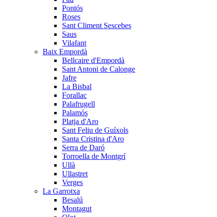
Pontós
Roses
Sant Climent Sescebes
Saus
Vilafant
Baix Empordà
Bellcaire d'Empordà
Sant Antoni de Calonge
Jafre
La Bisbal
Forallac
Palafrugell
Palamós
Platja d'Aro
Sant Feliu de Guíxols
Santa Cristina d'Aro
Serra de Daró
Torroella de Montgrí
Ullà
Ullastret
Verges
La Garrotxa
Besalú
Montagut