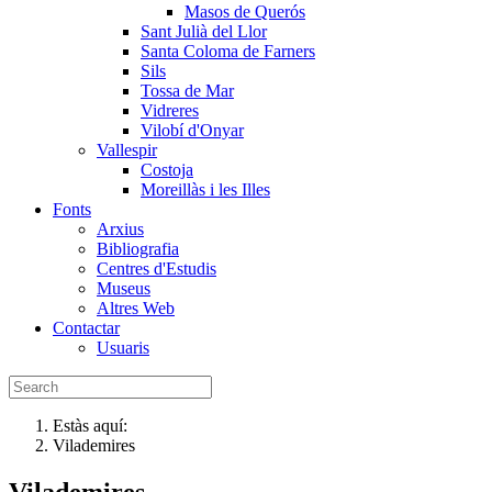
Masos de Querós
Sant Julià del Llor
Santa Coloma de Farners
Sils
Tossa de Mar
Vidreres
Vilobí d'Onyar
Vallespir
Costoja
Moreillàs i les Illes
Fonts
Arxius
Bibliografia
Centres d'Estudis
Museus
Altres Web
Contactar
Usuaris
Estàs aquí:
Vilademires
Vilademires