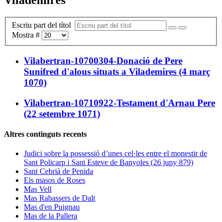
Escriu part del títol
Mostra #
Vilabertran-10700304-Donació de Pere
Sunifred d'alous situats a Vilademires (4 març
1070)
Vilabertran-10710922-Testament d'Arnau Pere
(22 setembre 1071)
Altres continguts recents
Judici sobre la possessió d’unes cel·les entre el monestir de
Sant Policarp i Sant Esteve de Banyoles (26 juny 879)
Sant Cebrià de Penida
Els masos de Roses
Mas Vell
Mas Rabassers de Dalt
Mas d'en Puignau
Mas de la Pallera