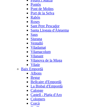
Pedret i Marzà
Pontós
Pont de Molins
Port de la Selva
Rabós
Roses
Sant Pere Pescador
Santa Llogaia d'Àlguema
Saus
Siurana
Ventalló
Viladamat
Vilamacolum
Vilanant
Vilanova de la Muga
Vilaür
Baix Empordà
Albons
Begur
Bellcaire d'Empordà
La Bisbal d'Empordà
Calonge
Castell - Platja d'Aro
Colomers
Corçà