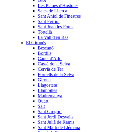
Olot
Les Planes d'Hostoles
Sales de Llierca
Sant Aniol de Finestres
Sant Ferriol
Sant Joan les Fonts
Tortellà
La Vall d'en Bas
El Gironès
Bescanó
Bordils
Canet d'Adri
Cassà de la Selva
Cervià de Ter
Fornells de la Selva
Girona
Llagostera
Llambilles
Madremanya
Quart
Salt
Sant Gregori
Sant Jordi Desvalls
Sant Julià de Ramis
Sant Martí de Llémana