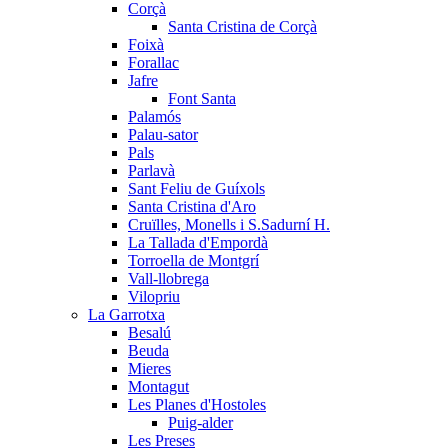
Corçà
Santa Cristina de Corçà
Foixà
Forallac
Jafre
Font Santa
Palamós
Palau-sator
Pals
Parlavà
Sant Feliu de Guíxols
Santa Cristina d'Aro
Cruïlles, Monells i S.Sadurní H.
La Tallada d'Empordà
Torroella de Montgrí
Vall-llobrega
Vilopriu
La Garrotxa
Besalú
Beuda
Mieres
Montagut
Les Planes d'Hostoles
Puig-alder
Les Preses