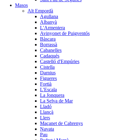
Masos
Alt Empordà
Agullana
Albanyà
L'Armentera
Avinyonet de Puigventós
Bàscara
Borrassà
Cabanelles
Cadaqués
Castelló d'Empúries
Cistella
Darnius
Figueres
Fortià
L'Escala
La Jonquera
La Selva de Mar
Lladó
Llançà
Llers
Maçanet de Cabrenys
Navata
Pau