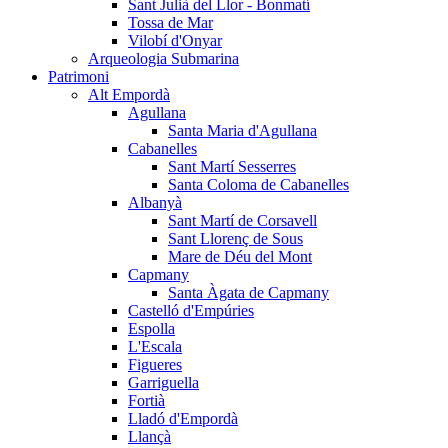
Sant Julià del Llor - Bonmatí
Tossa de Mar
Vilobí d'Onyar
Arqueologia Submarina
Patrimoni
Alt Empordà
Agullana
Santa Maria d'Agullana
Cabanelles
Sant Martí Sesserres
Santa Coloma de Cabanelles
Albanyà
Sant Martí de Corsavell
Sant Llorenç de Sous
Mare de Déu del Mont
Capmany
Santa Àgata de Capmany
Castelló d'Empúries
Espolla
L'Escala
Figueres
Garriguella
Fortià
Lladó d'Empordà
Llançà