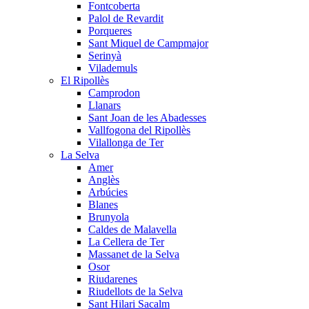
Fontcoberta
Palol de Revardit
Porqueres
Sant Miquel de Campmajor
Serinyà
Vilademuls
El Ripollès
Camprodon
Llanars
Sant Joan de les Abadesses
Vallfogona del Ripollès
Vilallonga de Ter
La Selva
Amer
Anglès
Arbúcies
Blanes
Brunyola
Caldes de Malavella
La Cellera de Ter
Massanet de la Selva
Osor
Riudarenes
Riudellots de la Selva
Sant Hilari Sacalm