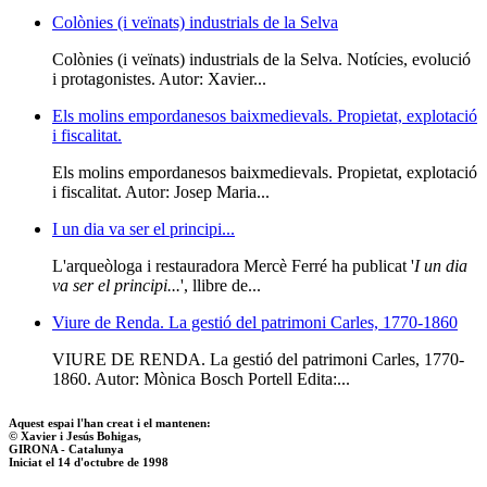
Colònies (i veïnats) industrials de la Selva
Colònies (i veïnats) industrials de la Selva. Notícies, evolució
i protagonistes. Autor: Xavier...
Els molins empordanesos baixmedievals. Propietat, explotació
i fiscalitat.
Els molins empordanesos baixmedievals. Propietat, explotació
i fiscalitat. Autor: Josep Maria...
I un dia va ser el principi...
L'arqueòloga i restauradora Mercè Ferré ha publicat '
I un dia
va ser el principi...
', llibre de...
Viure de Renda. La gestió del patrimoni Carles, 1770-1860
VIURE DE RENDA. La gestió del patrimoni Carles, 1770-
1860. Autor: Mònica Bosch Portell Edita:...
Aquest espai l'han creat i el mantenen:
© Xavier i Jesús Bohigas,
GIRONA - Catalunya
Iniciat el 14 d'octubre de 1998