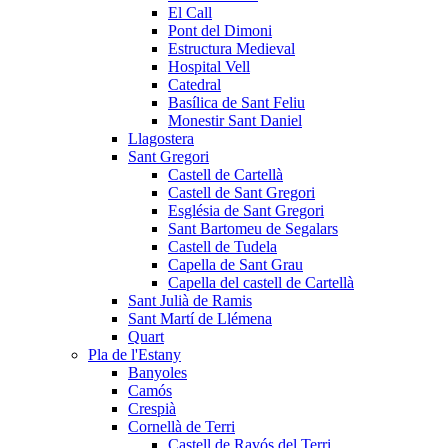
El Call
Pont del Dimoni
Estructura Medieval
Hospital Vell
Catedral
Basílica de Sant Feliu
Monestir Sant Daniel
Llagostera
Sant Gregori
Castell de Cartellà
Castell de Sant Gregori
Església de Sant Gregori
Sant Bartomeu de Segalars
Castell de Tudela
Capella de Sant Grau
Capella del castell de Cartellà
Sant Julià de Ramis
Sant Martí de Llémena
Quart
Pla de l'Estany
Banyoles
Camós
Crespià
Cornellà de Terri
Castell de Ravós del Terri