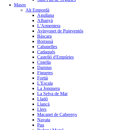
Masos
Alt Empordà
Agullana
Albanyà
L'Armentera
Avinyonet de Puigventós
Bàscara
Borrassà
Cabanelles
Cadaqués
Castelló d'Empúries
Cistella
Darnius
Figueres
Fortià
L'Escala
La Jonquera
La Selva de Mar
Lladó
Llançà
Llers
Maçanet de Cabrenys
Navata
Pau