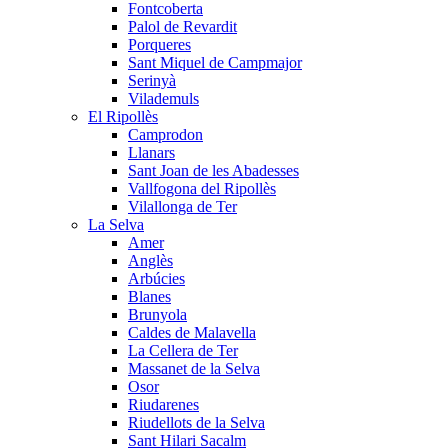
Fontcoberta
Palol de Revardit
Porqueres
Sant Miquel de Campmajor
Serinyà
Vilademuls
El Ripollès
Camprodon
Llanars
Sant Joan de les Abadesses
Vallfogona del Ripollès
Vilallonga de Ter
La Selva
Amer
Anglès
Arbúcies
Blanes
Brunyola
Caldes de Malavella
La Cellera de Ter
Massanet de la Selva
Osor
Riudarenes
Riudellots de la Selva
Sant Hilari Sacalm