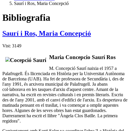
Saurí i Ros, Maria Concepció
Bibliografia
Saurí i Ros, Maria Concepció
Vist: 3149
Maria Concepcio Saurí Ros
M. Concepció Saurí naixia el 1957 a
Palafrugell. És llicenciada en Història per la Universitat Autònoma
de Barcelona (UAB). Ha fet de professora de Secundària i, des de
l'any 1991, és arxivera municipal de Palafrugell. Ja abans
col·laborava en les tasques d'arxiu d'aquest centre. Amant de la
narrativa, ha escrit en revistes culturals i en premis literaris. Escriu
des de l'any 2001, amb el canvi d'edifici de l'arxiu. Es despertava de
matinada pensant en el trasllat, i va començar a omplir aquestes
hores. Algunes de les seves obres han estat guardonades.
Darrerament ha escrit el llibre "Àngela Clos Batlle. La primera
regidora".
Conjuntament amb Santi Soler va coordinar l'obra 'La Història del