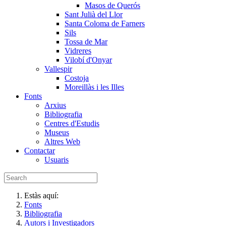
Masos de Querós
Sant Julià del Llor
Santa Coloma de Farners
Sils
Tossa de Mar
Vidreres
Vilobí d'Onyar
Vallespir
Costoja
Moreillàs i les Illes
Fonts
Arxius
Bibliografia
Centres d'Estudis
Museus
Altres Web
Contactar
Usuaris
Estàs aquí:
Fonts
Bibliografia
Autors i Investigadors