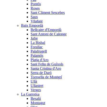
Pontós
Roses
Sant Climent Sescebes
Saus
Vilafant
Baix Empordà
Bellcaire d'Empordà
Sant Antoni de Calonge
Jafre
La Bisbal
Forallac
Palafrugell
Palamós
Platja d'Aro
Sant Feliu de Guíxols
Santa Cristina d'Aro
Serra de Daró
Torroella de Montgrí
Ullà
Ullastret
Verges
La Garrotxa
Besalú
Montagut