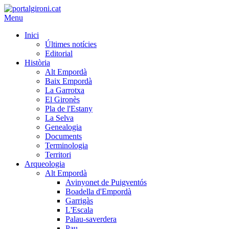
Menu
Inici
Últimes notícies
Editorial
Història
Alt Empordà
Baix Empordà
La Garrotxa
El Gironès
Pla de l'Estany
La Selva
Genealogia
Documents
Terminologia
Territori
Arqueologia
Alt Empordà
Avinyonet de Puigventós
Boadella d'Empordà
Garrigàs
L'Escala
Palau-saverdera
Pau