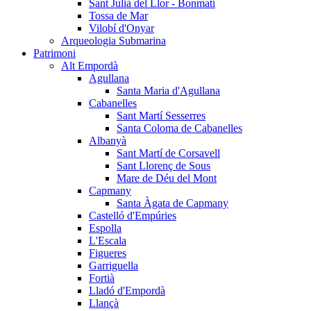
Sant Julià del Llor - Bonmatí
Tossa de Mar
Vilobí d'Onyar
Arqueologia Submarina
Patrimoni
Alt Empordà
Agullana
Santa Maria d'Agullana
Cabanelles
Sant Martí Sesserres
Santa Coloma de Cabanelles
Albanyà
Sant Martí de Corsavell
Sant Llorenç de Sous
Mare de Déu del Mont
Capmany
Santa Àgata de Capmany
Castelló d'Empúries
Espolla
L'Escala
Figueres
Garriguella
Fortià
Lladó d'Empordà
Llançà