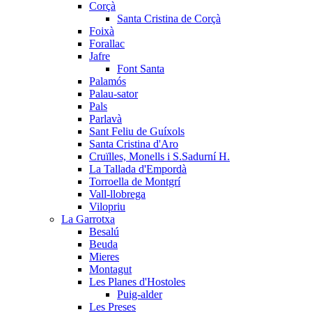
Corçà
Santa Cristina de Corçà
Foixà
Forallac
Jafre
Font Santa
Palamós
Palau-sator
Pals
Parlavà
Sant Feliu de Guíxols
Santa Cristina d'Aro
Cruïlles, Monells i S.Sadurní H.
La Tallada d'Empordà
Torroella de Montgrí
Vall-llobrega
Vilopriu
La Garrotxa
Besalú
Beuda
Mieres
Montagut
Les Planes d'Hostoles
Puig-alder
Les Preses