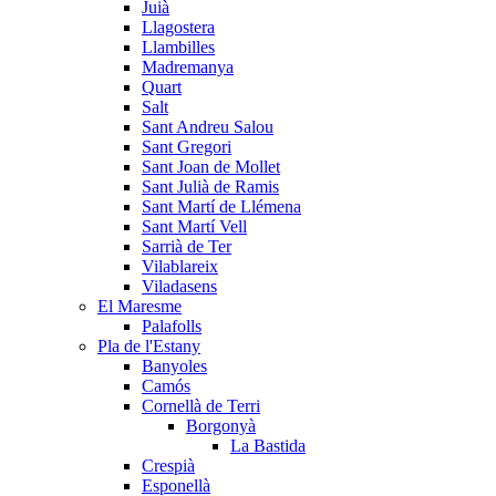
Juià
Llagostera
Llambilles
Madremanya
Quart
Salt
Sant Andreu Salou
Sant Gregori
Sant Joan de Mollet
Sant Julià de Ramis
Sant Martí de Llémena
Sant Martí Vell
Sarrià de Ter
Vilablareix
Viladasens
El Maresme
Palafolls
Pla de l'Estany
Banyoles
Camós
Cornellà de Terri
Borgonyà
La Bastida
Crespià
Esponellà