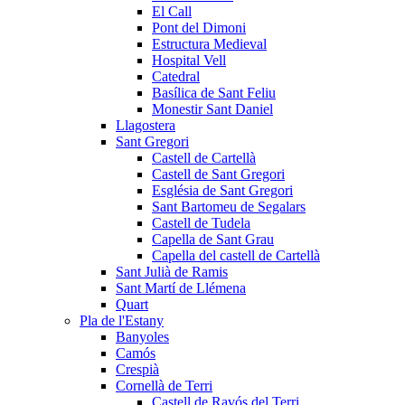
El Call
Pont del Dimoni
Estructura Medieval
Hospital Vell
Catedral
Basílica de Sant Feliu
Monestir Sant Daniel
Llagostera
Sant Gregori
Castell de Cartellà
Castell de Sant Gregori
Església de Sant Gregori
Sant Bartomeu de Segalars
Castell de Tudela
Capella de Sant Grau
Capella del castell de Cartellà
Sant Julià de Ramis
Sant Martí de Llémena
Quart
Pla de l'Estany
Banyoles
Camós
Crespià
Cornellà de Terri
Castell de Ravós del Terri