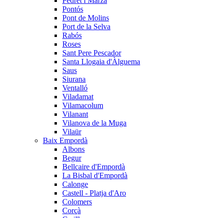
Pedret i Marzà
Pontós
Pont de Molins
Port de la Selva
Rabós
Roses
Sant Pere Pescador
Santa Llogaia d'Àlguema
Saus
Siurana
Ventalló
Viladamat
Vilamacolum
Vilanant
Vilanova de la Muga
Vilaür
Baix Empordà
Albons
Begur
Bellcaire d'Empordà
La Bisbal d'Empordà
Calonge
Castell - Platja d'Aro
Colomers
Corçà