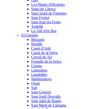
Olot
Les Planes d'Hostoles
Sales de Llierca
Sant Aniol de Finestres
Sant Ferriol
Sant Joan les Fonts
Tortellà
La Vall d'en Bas
El Gironès
Bescanó
Bordils
Canet d'Adri
Cassà de la Selva
Cervià de Ter
Fornells de la Selva
Girona
Llagostera
Llambilles
Madremanya
Quart
Salt
Sant Gregori
Sant Jordi Desvalls
Sant Julià de Ramis
Sant Martí de Llémana