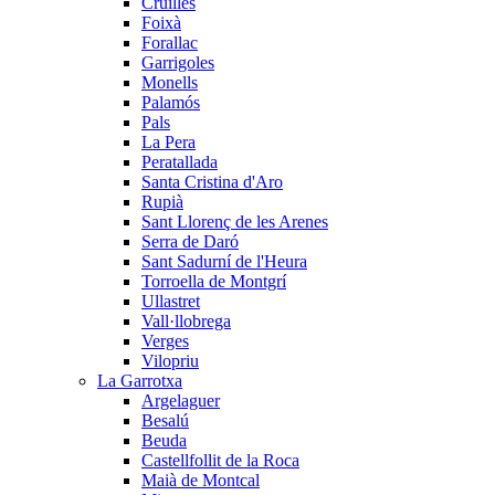
Cruïlles
Foixà
Forallac
Garrigoles
Monells
Palamós
Pals
La Pera
Peratallada
Santa Cristina d'Aro
Rupià
Sant Llorenç de les Arenes
Serra de Daró
Sant Sadurní de l'Heura
Torroella de Montgrí
Ullastret
Vall·llobrega
Verges
Vilopriu
La Garrotxa
Argelaguer
Besalú
Beuda
Castellfollit de la Roca
Maià de Montcal