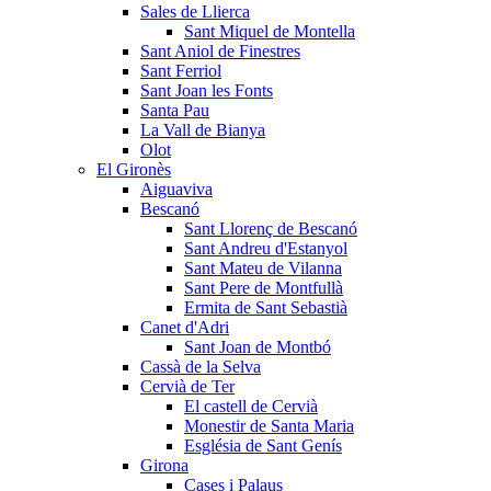
Sales de Llierca
Sant Miquel de Montella
Sant Aniol de Finestres
Sant Ferriol
Sant Joan les Fonts
Santa Pau
La Vall de Bianya
Olot
El Gironès
Aiguaviva
Bescanó
Sant Llorenç de Bescanó
Sant Andreu d'Estanyol
Sant Mateu de Vilanna
Sant Pere de Montfullà
Ermita de Sant Sebastià
Canet d'Adri
Sant Joan de Montbó
Cassà de la Selva
Cervià de Ter
El castell de Cervià
Monestir de Santa Maria
Església de Sant Genís
Girona
Cases i Palaus