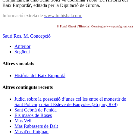
Baix Empordà', editada per la Diputació de Girona.
Informació extreta de
www.totbisbal.com
© Portal Gironí d'Història i Genealogia (
www.portalgironi.cat
)
Saurí Ros, M. Concepció
Anterior
Següent
Altres vinculats
Història del Baix Empordà
Altres continguts recents
Judici sobre la possessió d’unes cel·les entre el monestir de
Sant Policarp i Sant Esteve de Banyoles (26 juny 879)
Sant Cebrià de Penida
Els masos de Roses
Mas Vell
Mas Rabassers de Dalt
Mas d'en Puignau