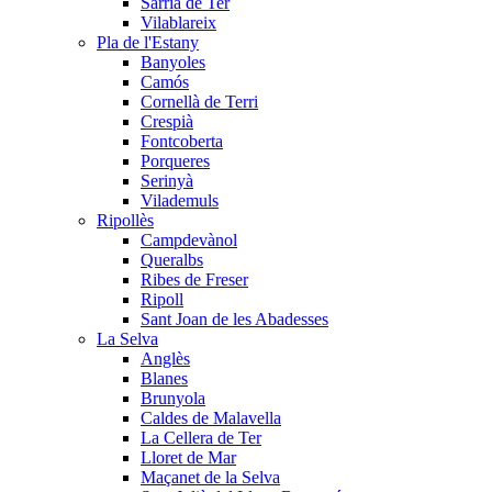
Sarrià de Ter
Vilablareix
Pla de l'Estany
Banyoles
Camós
Cornellà de Terri
Crespià
Fontcoberta
Porqueres
Serinyà
Vilademuls
Ripollès
Campdevànol
Queralbs
Ribes de Freser
Ripoll
Sant Joan de les Abadesses
La Selva
Anglès
Blanes
Brunyola
Caldes de Malavella
La Cellera de Ter
Lloret de Mar
Maçanet de la Selva