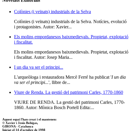
Novetats Editorials
Colònies (i veïnats) industrials de la Selva
Colònies (i veïnats) industrials de la Selva. Notícies, evolució
i protagonistes. Autor: Xavier...
Els molins empordanesos baixmedievals. Propietat, explotació
i fiscalitat.
Els molins empordanesos baixmedievals. Propietat, explotació
i fiscalitat. Autor: Josep Maria...
I un dia va ser el principi...
L'arqueòloga i restauradora Mercè Ferré ha publicat '
I un dia
va ser el principi...
', llibre de...
Viure de Renda. La gestió del patrimoni Carles, 1770-1860
VIURE DE RENDA. La gestió del patrimoni Carles, 1770-
1860. Autor: Mònica Bosch Portell Edita:...
Aquest espai l'han creat i el mantenen:
© Xavier i Jesús Bohigas,
GIRONA - Catalunya
Iniciat el 14 d'octubre de 1998