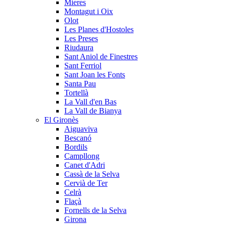
Mieres
Montagut i Oix
Olot
Les Planes d'Hostoles
Les Preses
Riudaura
Sant Aniol de Finestres
Sant Ferriol
Sant Joan les Fonts
Santa Pau
Tortellà
La Vall d'en Bas
La Vall de Bianya
El Gironès
Aiguaviva
Bescanó
Bordils
Campllong
Canet d'Adri
Cassà de la Selva
Cervià de Ter
Celrà
Flaçà
Fornells de la Selva
Girona