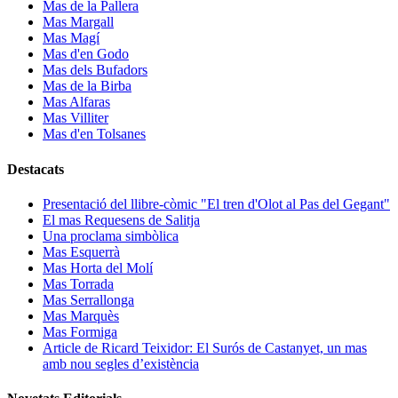
Mas de la Pallera
Mas Margall
Mas Magí
Mas d'en Godo
Mas dels Bufadors
Mas de la Birba
Mas Alfaras
Mas Villiter
Mas d'en Tolsanes
Destacats
Presentació del llibre-còmic "El tren d'Olot al Pas del Gegant"
El mas Requesens de Salitja
Una proclama simbòlica
Mas Esquerrà
Mas Horta del Molí
Mas Torrada
Mas Serrallonga
Mas Marquès
Mas Formiga
Article de Ricard Teixidor: El Surós de Castanyet, un mas
amb nou segles d’existència