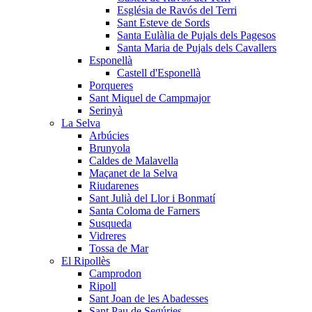
Església de Ravós del Terri
Sant Esteve de Sords
Santa Eulàlia de Pujals dels Pagesos
Santa Maria de Pujals dels Cavallers
Esponellà
Castell d'Esponellà
Porqueres
Sant Miquel de Campmajor
Serinyà
La Selva
Arbúcies
Brunyola
Caldes de Malavella
Maçanet de la Selva
Riudarenes
Sant Julià del Llor i Bonmatí
Santa Coloma de Farners
Susqueda
Vidreres
Tossa de Mar
El Ripollès
Camprodon
Ripoll
Sant Joan de les Abadesses
Sant Pau de Segúries