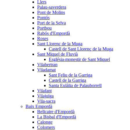
Llers
Palau-saverdera
Pont de Molins
Pontós
Port de la Selva
Portbou
Rabós d'Empordà
Roses
Sant Llorenç de la Muga
Castell de Sant Llorenç de la Muga
Sant Miquel de Fluvià
Església-monestir de Sant Miquel
Vilabertran
Viladamat
Sant Feliu de la Garriga
Castell de la Garriga
Santa Eulàlia de Palauborrell
Vilafant
Vilajuïga
Vila-sacra
Baix Empordà
Bellcaire d'Empordà
La Bisbal d'Empordà
Calonge
Colomers