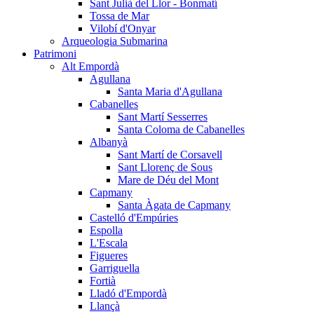
Sant Julià del Llor - Bonmatí
Tossa de Mar
Vilobí d'Onyar
Arqueologia Submarina
Patrimoni
Alt Empordà
Agullana
Santa Maria d'Agullana
Cabanelles
Sant Martí Sesserres
Santa Coloma de Cabanelles
Albanyà
Sant Martí de Corsavell
Sant Llorenç de Sous
Mare de Déu del Mont
Capmany
Santa Àgata de Capmany
Castelló d'Empúries
Espolla
L'Escala
Figueres
Garriguella
Fortià
Lladó d'Empordà
Llançà