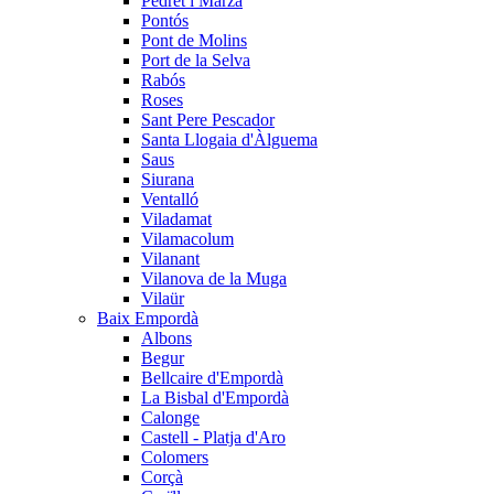
Pedret i Marzà
Pontós
Pont de Molins
Port de la Selva
Rabós
Roses
Sant Pere Pescador
Santa Llogaia d'Àlguema
Saus
Siurana
Ventalló
Viladamat
Vilamacolum
Vilanant
Vilanova de la Muga
Vilaür
Baix Empordà
Albons
Begur
Bellcaire d'Empordà
La Bisbal d'Empordà
Calonge
Castell - Platja d'Aro
Colomers
Corçà