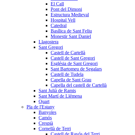
El Call
Pont del Dimoni
Estructura Medieval
Hospital Vell
Catedral
Basílica de Sant Feliu
Monestir Sant Daniel
Llagostera
Sant Gregori
Castell de Cartellà
Castell de Sant Gregori
Església de Sant Gregori
Sant Bartomeu de Segalars
Castell de Tudela
Capella de Sant Grau
Capella del castell de Cartellà
Sant Julià de Ramis
Sant Martí de Llémena
Quart
Pla de l'Estany
Banyoles
Camós
Crespià
Cornellà de Terri
Castell de Ravós del Terri