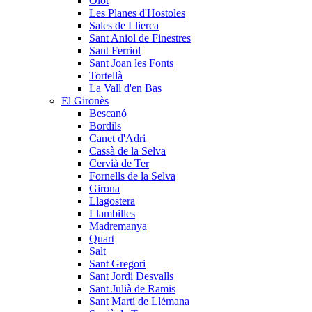
Olot
Les Planes d'Hostoles
Sales de Llierca
Sant Aniol de Finestres
Sant Ferriol
Sant Joan les Fonts
Tortellà
La Vall d'en Bas
El Gironès
Bescanó
Bordils
Canet d'Adri
Cassà de la Selva
Cervià de Ter
Fornells de la Selva
Girona
Llagostera
Llambilles
Madremanya
Quart
Salt
Sant Gregori
Sant Jordi Desvalls
Sant Julià de Ramis
Sant Martí de Llémana