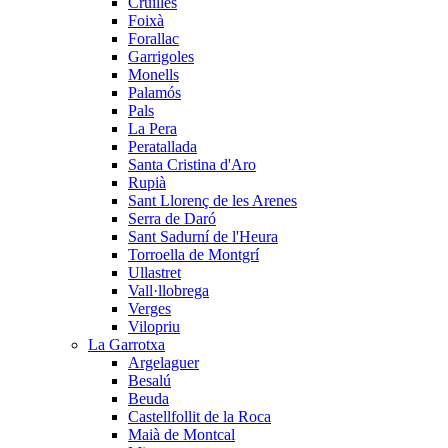
Cruïlles
Foixà
Forallac
Garrigoles
Monells
Palamós
Pals
La Pera
Peratallada
Santa Cristina d'Aro
Rupià
Sant Llorenç de les Arenes
Serra de Daró
Sant Sadurní de l'Heura
Torroella de Montgrí
Ullastret
Vall·llobrega
Verges
Vilopriu
La Garrotxa
Argelaguer
Besalú
Beuda
Castellfollit de la Roca
Maià de Montcal