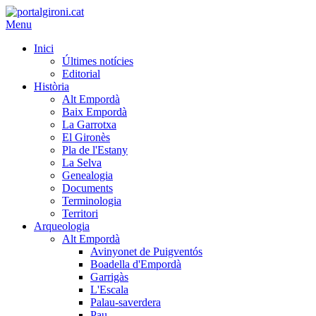
Menu
Inici
Últimes notícies
Editorial
Història
Alt Empordà
Baix Empordà
La Garrotxa
El Gironès
Pla de l'Estany
La Selva
Genealogia
Documents
Terminologia
Territori
Arqueologia
Alt Empordà
Avinyonet de Puigventós
Boadella d'Empordà
Garrigàs
L'Escala
Palau-saverdera
Pau