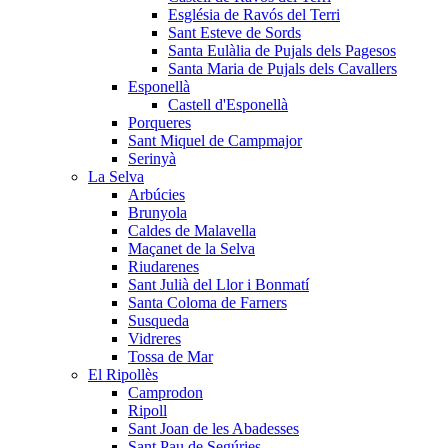
Església de Ravós del Terri
Sant Esteve de Sords
Santa Eulàlia de Pujals dels Pagesos
Santa Maria de Pujals dels Cavallers
Esponellà
Castell d'Esponellà
Porqueres
Sant Miquel de Campmajor
Serinyà
La Selva
Arbúcies
Brunyola
Caldes de Malavella
Maçanet de la Selva
Riudarenes
Sant Julià del Llor i Bonmatí
Santa Coloma de Farners
Susqueda
Vidreres
Tossa de Mar
El Ripollès
Camprodon
Ripoll
Sant Joan de les Abadesses
Sant Pau de Segúries