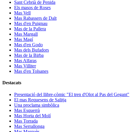
Sant Cebrià de Penida
Els masos de Roses
Mas Vell
Mas Rabassers de Dalt
Mas d'en Puignau
Mas de la Pallera
Mas Margall
Mas Magí
Mas d'en Godo
Mas dels Bufadors
Mas de la Birba
Mas Alfaras
Mas Villiter
Mas d'en Tolsanes
Destacats
Presentació del llibre-còmic "El tren d'Olot al Pas del Gegant"
El mas Requesens de Salitja
Una proclama simbòlica
Mas Esquerrà
Mas Horta del Molí
Mas Torrada
Mas Serrallonga
Mas Marquès