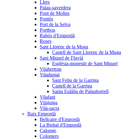
Llers
Palau-saverdera
Pont de Molins
Pontós
Port de la Selva
Portbou
Rabós d'Empordà
Roses
Sant Llorenç de la Muga
Castell de Sant Llorenç de la Muga
Sant Miquel de Fluvià
Església-monestir de Sant Miquel
Vilabertran
Viladamat
Sant Feliu de la Garriga
Castell de la Garriga
Santa Eulàlia de Palauborrell
Vilafant
Vilajuïga
Vila-sacra
Baix Empordà
Bellcaire d'Empordà
La Bisbal d'Empordà
Calonge
Colomers