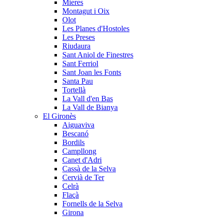
Mieres
Montagut i Oix
Olot
Les Planes d'Hostoles
Les Preses
Riudaura
Sant Aniol de Finestres
Sant Ferriol
Sant Joan les Fonts
Santa Pau
Tortellà
La Vall d'en Bas
La Vall de Bianya
El Gironès
Aiguaviva
Bescanó
Bordils
Campllong
Canet d'Adri
Cassà de la Selva
Cervià de Ter
Celrà
Flaçà
Fornells de la Selva
Girona