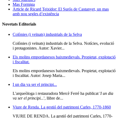
Mas Formiga
Article de Ricard Teixidor: El Surós de Castanyet, un mas
amb nou segles d’existència
Novetats Editorials
Colònies (i veïnats) industrials de la Selva
Colònies (i veïnats) industrials de la Selva. Notícies, evolució
i protagonistes. Autor: Xavier...
Els molins empordanesos baixmedievals. Propietat, explotació
i fiscalitat.
Els molins empordanesos baixmedievals. Propietat, explotació
i fiscalitat. Autor: Josep Maria...
I un dia va ser el principi...
L'arqueòloga i restauradora Mercè Ferré ha publicat '
I un dia
va ser el principi...
', llibre de...
Viure de Renda. La gestió del patrimoni Carles, 1770-1860
VIURE DE RENDA. La gestió del patrimoni Carles, 1770-