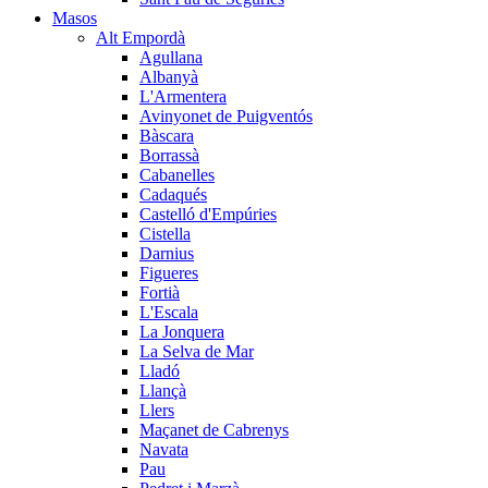
Masos
Alt Empordà
Agullana
Albanyà
L'Armentera
Avinyonet de Puigventós
Bàscara
Borrassà
Cabanelles
Cadaqués
Castelló d'Empúries
Cistella
Darnius
Figueres
Fortià
L'Escala
La Jonquera
La Selva de Mar
Lladó
Llançà
Llers
Maçanet de Cabrenys
Navata
Pau