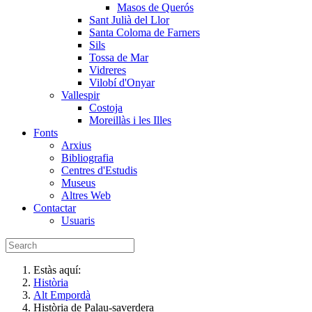
Masos de Querós
Sant Julià del Llor
Santa Coloma de Farners
Sils
Tossa de Mar
Vidreres
Vilobí d'Onyar
Vallespir
Costoja
Moreillàs i les Illes
Fonts
Arxius
Bibliografia
Centres d'Estudis
Museus
Altres Web
Contactar
Usuaris
Estàs aquí:
Història
Alt Empordà
Història de Palau-saverdera