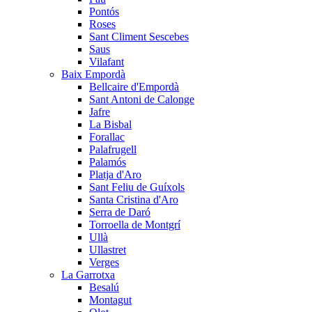
Pontós
Roses
Sant Climent Sescebes
Saus
Vilafant
Baix Empordà
Bellcaire d'Empordà
Sant Antoni de Calonge
Jafre
La Bisbal
Forallac
Palafrugell
Palamós
Platja d'Aro
Sant Feliu de Guíxols
Santa Cristina d'Aro
Serra de Daró
Torroella de Montgrí
Ullà
Ullastret
Verges
La Garrotxa
Besalú
Montagut