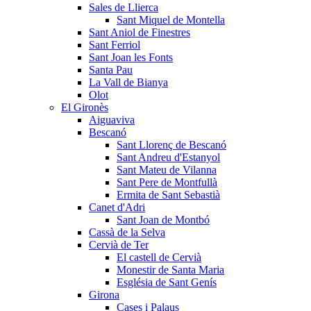
Sales de Llierca
Sant Miquel de Montella
Sant Aniol de Finestres
Sant Ferriol
Sant Joan les Fonts
Santa Pau
La Vall de Bianya
Olot
El Gironès
Aiguaviva
Bescanó
Sant Llorenç de Bescanó
Sant Andreu d'Estanyol
Sant Mateu de Vilanna
Sant Pere de Montfullà
Ermita de Sant Sebastià
Canet d'Adri
Sant Joan de Montbó
Cassà de la Selva
Cervià de Ter
El castell de Cervià
Monestir de Santa Maria
Església de Sant Genís
Girona
Cases i Palaus