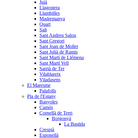
Juià
Llagostera
Llambilles
Madremanya
Quart
Salt
Sant Andreu Salou
Sant Gregori
Sant Joan de Mollet
Sant Julià de Ramis
Sant Martí de Llémena
Sant Martí Vell
Sarrià de Ter
Vilablareix
Viladasens
El Maresme
Palafolls
Pla de l'Estany
Banyoles
Camós
Cornellà de Terri
Borgonyà
La Bastida
Crespià
Esponellà