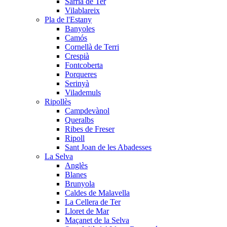
Sarrià de Ter
Vilablareix
Pla de l'Estany
Banyoles
Camós
Cornellà de Terri
Crespià
Fontcoberta
Porqueres
Serinyà
Vilademuls
Ripollès
Campdevànol
Queralbs
Ribes de Freser
Ripoll
Sant Joan de les Abadesses
La Selva
Anglès
Blanes
Brunyola
Caldes de Malavella
La Cellera de Ter
Lloret de Mar
Maçanet de la Selva