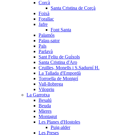
Corçà
Santa Cristina de Corçà
Foixà
Forallac
Jafre
Font Santa
Palamós
Palau-sator
Pals
Parlavà
Sant Feliu de Guíxols
Santa Cristina d'Aro
Cruïlles, Monells i S.Sadurní H.
La Tallada d'Empordà
Torroella de Montgrí
Vall-llobrega
Vilopriu
La Garrotxa
Besalú
Beuda
Mieres
Montagut
Les Planes d'Hostoles
Puig-alder
Les Preses