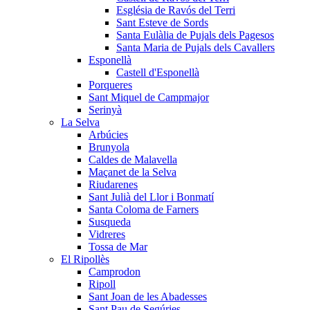
Església de Ravós del Terri
Sant Esteve de Sords
Santa Eulàlia de Pujals dels Pagesos
Santa Maria de Pujals dels Cavallers
Esponellà
Castell d'Esponellà
Porqueres
Sant Miquel de Campmajor
Serinyà
La Selva
Arbúcies
Brunyola
Caldes de Malavella
Maçanet de la Selva
Riudarenes
Sant Julià del Llor i Bonmatí
Santa Coloma de Farners
Susqueda
Vidreres
Tossa de Mar
El Ripollès
Camprodon
Ripoll
Sant Joan de les Abadesses
Sant Pau de Segúries