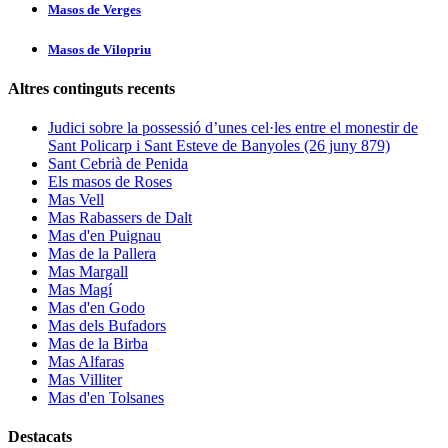
Masos de Verges
Masos de Vilopriu
Altres continguts recents
Judici sobre la possessió d’unes cel·les entre el monestir de
Sant Policarp i Sant Esteve de Banyoles (26 juny 879)
Sant Cebrià de Penida
Els masos de Roses
Mas Vell
Mas Rabassers de Dalt
Mas d'en Puignau
Mas de la Pallera
Mas Margall
Mas Magí
Mas d'en Godo
Mas dels Bufadors
Mas de la Birba
Mas Alfaras
Mas Villiter
Mas d'en Tolsanes
Destacats