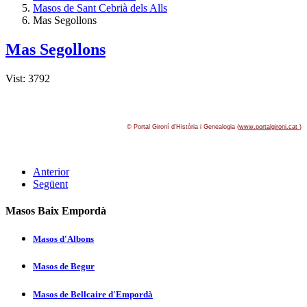
Masos de Sant Cebrià dels Alls
Mas Segollons
Mas Segollons
Vist: 3792
© Portal Gironí­ d'Història i Genealogia (
www.portalgironi.cat
)
Anterior
Següent
Masos Baix Empordà
Masos d'Albons
Masos de Begur
Masos de Bellcaire d'Empordà