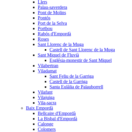
Llers
Palau-saverdera
Pont de Molins
Pontós
Port de la Selva
Portbou
Rabós d'Empordà
Roses
Sant Llorenç de la Muga
Castell de Sant Llorenç de la Muga
Sant Miquel de Fluvià
Església-monestir de Sant Miquel
Vilabertran
Viladamat
Sant Feliu de la Garriga
Castell de la Garriga
Santa Eulàlia de Palauborrell
Vilafant
Vilajuïga
Vila-sacra
Baix Empordà
Bellcaire d'Empordà
La Bisbal d'Empordà
Calonge
Colomers