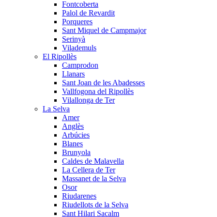
Fontcoberta
Palol de Revardit
Porqueres
Sant Miquel de Campmajor
Serinyà
Vilademuls
El Ripollès
Camprodon
Llanars
Sant Joan de les Abadesses
Vallfogona del Ripollès
Vilallonga de Ter
La Selva
Amer
Anglès
Arbúcies
Blanes
Brunyola
Caldes de Malavella
La Cellera de Ter
Massanet de la Selva
Osor
Riudarenes
Riudellots de la Selva
Sant Hilari Sacalm