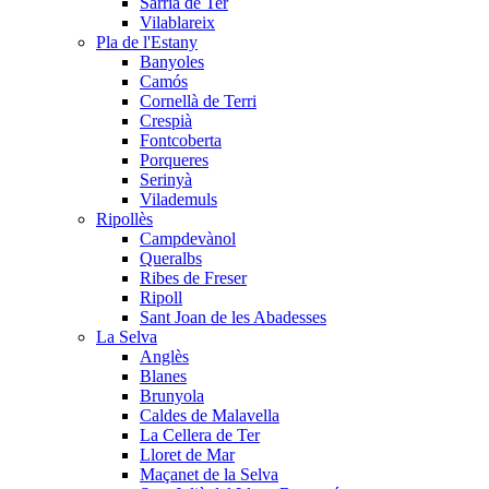
Sarrià de Ter
Vilablareix
Pla de l'Estany
Banyoles
Camós
Cornellà de Terri
Crespià
Fontcoberta
Porqueres
Serinyà
Vilademuls
Ripollès
Campdevànol
Queralbs
Ribes de Freser
Ripoll
Sant Joan de les Abadesses
La Selva
Anglès
Blanes
Brunyola
Caldes de Malavella
La Cellera de Ter
Lloret de Mar
Maçanet de la Selva