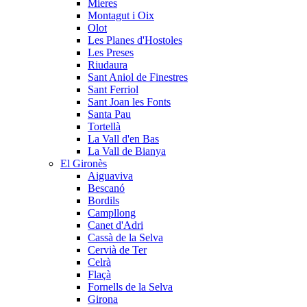
Mieres
Montagut i Oix
Olot
Les Planes d'Hostoles
Les Preses
Riudaura
Sant Aniol de Finestres
Sant Ferriol
Sant Joan les Fonts
Santa Pau
Tortellà
La Vall d'en Bas
La Vall de Bianya
El Gironès
Aiguaviva
Bescanó
Bordils
Campllong
Canet d'Adri
Cassà de la Selva
Cervià de Ter
Celrà
Flaçà
Fornells de la Selva
Girona