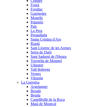
Cruïlles
Foixà
Forallac
Garrigoles
Monells
Palamós
Pals
La Pera
Peratallada
Santa Cristina d'Aro
Rupià
Sant Llorenç de les Arenes
Serra de Daró
Sant Sadurní de l'Heura
Torroella de Montgrí
Ullastret
Vall·llobrega
Verges
Vilopriu
La Garrotxa
Argelaguer
Besalú
Beuda
Castellfollit de la Roca
Maià de Montcal