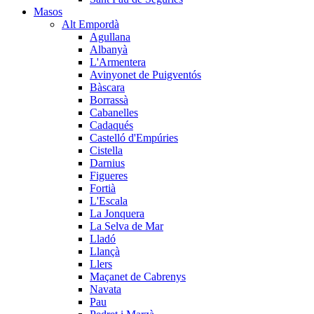
Masos
Alt Empordà
Agullana
Albanyà
L'Armentera
Avinyonet de Puigventós
Bàscara
Borrassà
Cabanelles
Cadaqués
Castelló d'Empúries
Cistella
Darnius
Figueres
Fortià
L'Escala
La Jonquera
La Selva de Mar
Lladó
Llançà
Llers
Maçanet de Cabrenys
Navata
Pau