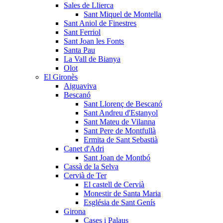
Sales de Llierca
Sant Miquel de Montella
Sant Aniol de Finestres
Sant Ferriol
Sant Joan les Fonts
Santa Pau
La Vall de Bianya
Olot
El Gironès
Aiguaviva
Bescanó
Sant Llorenç de Bescanó
Sant Andreu d'Estanyol
Sant Mateu de Vilanna
Sant Pere de Montfullà
Ermita de Sant Sebastià
Canet d'Adri
Sant Joan de Montbó
Cassà de la Selva
Cervià de Ter
El castell de Cervià
Monestir de Santa Maria
Església de Sant Genís
Girona
Cases i Palaus