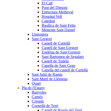
El Call
Pont del Dimoni
Estructura Medieval
Hospital Vell
Catedral
Basílica de Sant Feliu
Monestir Sant Daniel
Llagostera
Sant Gregori
Castell de Cartellà
Castell de Sant Gregori
Església de Sant Gregori
Sant Bartomeu de Segalars
Castell de Tudela
Capella de Sant Grau
Capella del castell de Cartellà
Sant Julià de Ramis
Sant Martí de Llémena
Quart
Pla de l'Estany
Banyoles
Camós
Crespià
Cornellà de Terri
Castell de Ravós del Terri