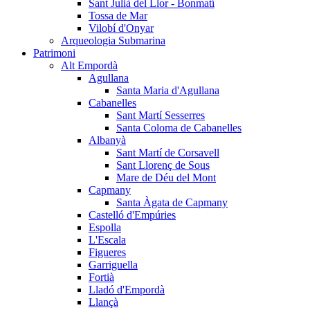
Sant Julià del Llor - Bonmatí
Tossa de Mar
Vilobí d'Onyar
Arqueologia Submarina
Patrimoni
Alt Empordà
Agullana
Santa Maria d'Agullana
Cabanelles
Sant Martí Sesserres
Santa Coloma de Cabanelles
Albanyà
Sant Martí de Corsavell
Sant Llorenç de Sous
Mare de Déu del Mont
Capmany
Santa Àgata de Capmany
Castelló d'Empúries
Espolla
L'Escala
Figueres
Garriguella
Fortià
Lladó d'Empordà
Llançà