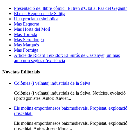
Presentació del llibre-còmic "El tren d'Olot al Pas del Gegant"
El mas Requesens de Salitja
Una proclama simbòlica
Mas Esquerrà
Mas Horta del Molí
Mas Torrada
Mas Serrallonga
Mas Marquès
Mas Formiga
Article de Ricard Teixidor: El Surós de Castanyet, un mas
amb nou segles d’existència
Novetats Editorials
Colònies (i veïnats) industrials de la Selva
Colònies (i veïnats) industrials de la Selva. Notícies, evolució
i protagonistes. Autor: Xavier...
Els molins empordanesos baixmedievals. Propietat, explotació
i fiscalitat.
Els molins empordanesos baixmedievals. Propietat, explotació
i fiscalitat. Autor: Josep Maria...