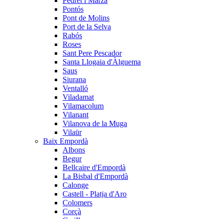
Pedret i Marzà
Pontós
Pont de Molins
Port de la Selva
Rabós
Roses
Sant Pere Pescador
Santa Llogaia d'Àlguema
Saus
Siurana
Ventalló
Viladamat
Vilamacolum
Vilanant
Vilanova de la Muga
Vilaür
Baix Empordà
Albons
Begur
Bellcaire d'Empordà
La Bisbal d'Empordà
Calonge
Castell - Platja d'Aro
Colomers
Corçà