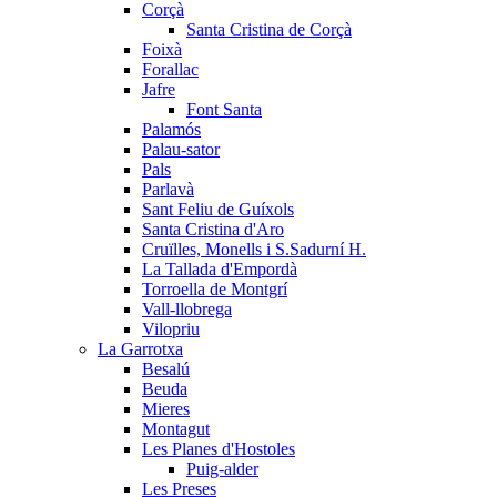
Corçà
Santa Cristina de Corçà
Foixà
Forallac
Jafre
Font Santa
Palamós
Palau-sator
Pals
Parlavà
Sant Feliu de Guíxols
Santa Cristina d'Aro
Cruïlles, Monells i S.Sadurní H.
La Tallada d'Empordà
Torroella de Montgrí
Vall-llobrega
Vilopriu
La Garrotxa
Besalú
Beuda
Mieres
Montagut
Les Planes d'Hostoles
Puig-alder
Les Preses