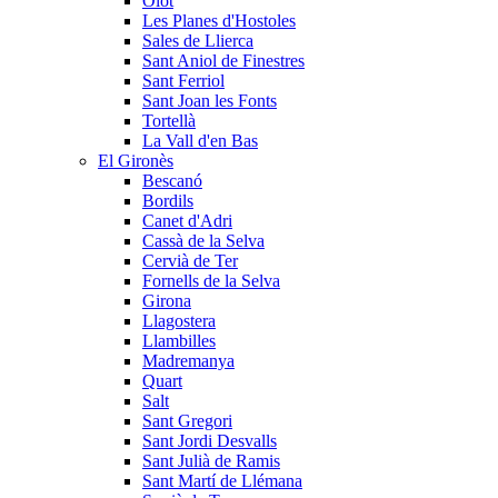
Olot
Les Planes d'Hostoles
Sales de Llierca
Sant Aniol de Finestres
Sant Ferriol
Sant Joan les Fonts
Tortellà
La Vall d'en Bas
El Gironès
Bescanó
Bordils
Canet d'Adri
Cassà de la Selva
Cervià de Ter
Fornells de la Selva
Girona
Llagostera
Llambilles
Madremanya
Quart
Salt
Sant Gregori
Sant Jordi Desvalls
Sant Julià de Ramis
Sant Martí de Llémana