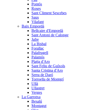
Pontós
Roses
Sant Climent Sescebes
Saus
Vilafant
Baix Empordà
Bellcaire d'Empordà
Sant Antoni de Calonge
Jafre
La Bisbal
Forallac
Palafrugell
Palamós
Platja d'Aro
Sant Feliu de Guíxols
Santa Cristina d'Aro
Serra de Daró
Torroella de Montgrí
Ullà
Ullastret
Verges
La Garrotxa
Besalú
Montagut