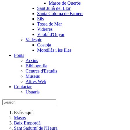
Masos de Querós
Sant Julià del Llor
Santa Coloma de Farners
Sils
Tossa de Mar
Vidreres
Vilobí d'Onyar
Vallespir
Costoja
Moreillàs i les Illes
Fonts
Arxius
Bibliografia
Centres d'Estudis
Museus
Altres Web
Contactar
Usuaris
Estàs aquí:
Masos
Baix Empordà
Sant Sadurní de l'Heura