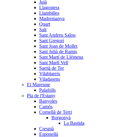
Juià
Llagostera
Llambilles
Madremanya
Quart
Salt
Sant Andreu Salou
Sant Gregori
Sant Joan de Mollet
Sant Julià de Ramis
Sant Martí de Llémena
Sant Martí Vell
Sarrià de Ter
Vilablareix
Viladasens
El Maresme
Palafolls
Pla de l'Estany
Banyoles
Camós
Cornellà de Terri
Borgonyà
La Bastida
Crespià
Esponellà