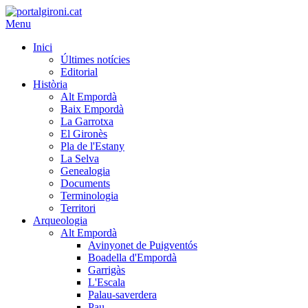
Menu
Inici
Últimes notícies
Editorial
Història
Alt Empordà
Baix Empordà
La Garrotxa
El Gironès
Pla de l'Estany
La Selva
Genealogia
Documents
Terminologia
Territori
Arqueologia
Alt Empordà
Avinyonet de Puigventós
Boadella d'Empordà
Garrigàs
L'Escala
Palau-saverdera
Pau