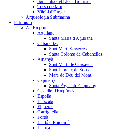
Sant Julià del Llor - Bonmatí
Tossa de Mar
Vilobí d'Onyar
Arqueologia Submarina
Patrimoni
Alt Empordà
Agullana
Santa Maria d'Agullana
Cabanelles
Sant Martí Sesserres
Santa Coloma de Cabanelles
Albanyà
Sant Martí de Corsavell
Sant Llorenç de Sous
Mare de Déu del Mont
Capmany
Santa Àgata de Capmany
Castelló d'Empúries
Espolla
L'Escala
Figueres
Garriguella
Fortià
Lladó d'Empordà
Llançà