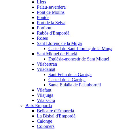
Llers
Palau-saverdera
Pont de Molins
Pontós
Port de la Selva
Portbou
Rabós d'Empordà
Roses
Sant Llorenç de la Muga
Castell de Sant Llorenç de la Muga
Sant Miquel de Fluvià
Església-monestir de Sant Miquel
Vilabertran
Viladamat
Sant Feliu de la Garriga
Castell de la Garriga
Santa Eulàlia de Palauborrell
Vilafant
Vilajuïga
Vila-sacra
Baix Empordà
Bellcaire d'Empordà
La Bisbal d'Empordà
Calonge
Colomers