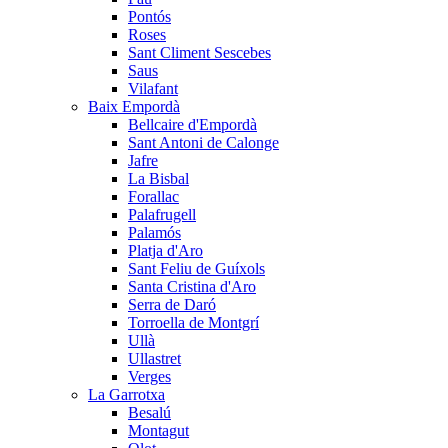
Pontós
Roses
Sant Climent Sescebes
Saus
Vilafant
Baix Empordà
Bellcaire d'Empordà
Sant Antoni de Calonge
Jafre
La Bisbal
Forallac
Palafrugell
Palamós
Platja d'Aro
Sant Feliu de Guíxols
Santa Cristina d'Aro
Serra de Daró
Torroella de Montgrí
Ullà
Ullastret
Verges
La Garrotxa
Besalú
Montagut