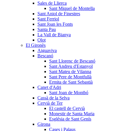
Sales de Llierca
Sant Miquel de Montella
Sant Aniol de Finestres
Sant Ferriol
Sant Joan les Fonts
Santa Pau
La Vall de Bianya
Olot
El Gironès
Aiguaviva
Bescanó
Sant Llorenç de Bescanó
Sant Andreu d'Estanyol
Sant Mateu de Vilanna
Sant Pere de Montfullà
Ermita de Sant Sebastià
Canet d'Adri
Sant Joan de Montbó
Cassà de la Selva
Cervià de Ter
El castell de Cervià
Monestir de Santa Maria
Església de Sant Genís
Girona
Cases i Palaus