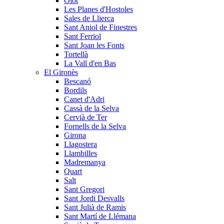
Olot
Les Planes d'Hostoles
Sales de Llierca
Sant Aniol de Finestres
Sant Ferriol
Sant Joan les Fonts
Tortellà
La Vall d'en Bas
El Gironès
Bescanó
Bordils
Canet d'Adri
Cassà de la Selva
Cervià de Ter
Fornells de la Selva
Girona
Llagostera
Llambilles
Madremanya
Quart
Salt
Sant Gregori
Sant Jordi Desvalls
Sant Julià de Ramis
Sant Martí de Llémana