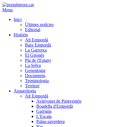
Menu
Inici
Últimes notícies
Editorial
Història
Alt Empordà
Baix Empordà
La Garrotxa
El Gironès
Pla de l'Estany
La Selva
Genealogia
Documents
Terminologia
Territori
Arqueologia
Alt Empordà
Avinyonet de Puigventós
Boadella d'Empordà
Garrigàs
L'Escala
Palau-saverdera
Pau