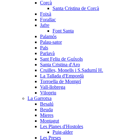
Corçà
Santa Cristina de Corçà
Foixà
Forallac
Jafre
Font Santa
Palamós
Palau-sator
Pals
Parlavà
Sant Feliu de Guíxols
Santa Cristina d'Aro
Cruïlles, Monells i S.Sadurní H.
La Tallada d'Empordà
Torroella de Montgrí
Vall-llobrega
Vilopriu
La Garrotxa
Besalú
Beuda
Mieres
Montagut
Les Planes d'Hostoles
Puig-alder
Les Preses