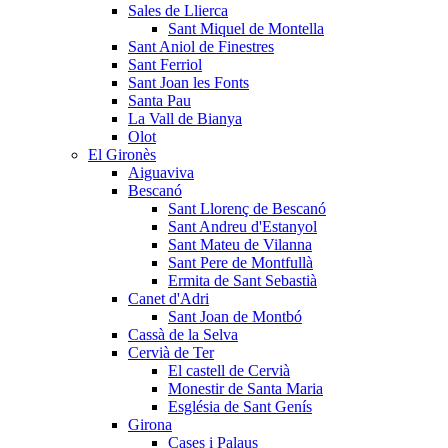
Sales de Llierca
Sant Miquel de Montella
Sant Aniol de Finestres
Sant Ferriol
Sant Joan les Fonts
Santa Pau
La Vall de Bianya
Olot
El Gironès
Aiguaviva
Bescanó
Sant Llorenç de Bescanó
Sant Andreu d'Estanyol
Sant Mateu de Vilanna
Sant Pere de Montfullà
Ermita de Sant Sebastià
Canet d'Adri
Sant Joan de Montbó
Cassà de la Selva
Cervià de Ter
El castell de Cervià
Monestir de Santa Maria
Església de Sant Genís
Girona
Cases i Palaus