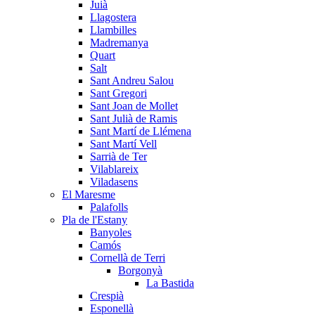
Juià
Llagostera
Llambilles
Madremanya
Quart
Salt
Sant Andreu Salou
Sant Gregori
Sant Joan de Mollet
Sant Julià de Ramis
Sant Martí de Llémena
Sant Martí Vell
Sarrià de Ter
Vilablareix
Viladasens
El Maresme
Palafolls
Pla de l'Estany
Banyoles
Camós
Cornellà de Terri
Borgonyà
La Bastida
Crespià
Esponellà