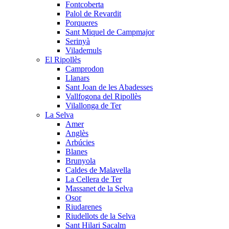
Fontcoberta
Palol de Revardit
Porqueres
Sant Miquel de Campmajor
Serinyà
Vilademuls
El Ripollès
Camprodon
Llanars
Sant Joan de les Abadesses
Vallfogona del Ripollès
Vilallonga de Ter
La Selva
Amer
Anglès
Arbúcies
Blanes
Brunyola
Caldes de Malavella
La Cellera de Ter
Massanet de la Selva
Osor
Riudarenes
Riudellots de la Selva
Sant Hilari Sacalm