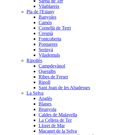
Sarrià de Ter
Vilablareix
Pla de l'Estany
Banyoles
Camós
Cornellà de Terri
Crespià
Fontcoberta
Porqueres
Serinyà
Vilademuls
Ripollès
Campdevànol
Queralbs
Ribes de Freser
Ripoll
Sant Joan de les Abadesses
La Selva
Anglès
Blanes
Brunyola
Caldes de Malavella
La Cellera de Ter
Lloret de Mar
Maçanet de la Selva