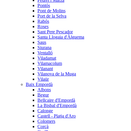
Pedret i Marzà
Pontós
Pont de Molins
Port de la Selva
Rabós
Roses
Sant Pere Pescador
Santa Llogaia d'Àlguema
Saus
Siurana
Ventalló
Viladamat
Vilamacolum
Vilanant
Vilanova de la Muga
Vilaür
Baix Empordà
Albons
Begur
Bellcaire d'Empordà
La Bisbal d'Empordà
Calonge
Castell - Platja d'Aro
Colomers
Corçà