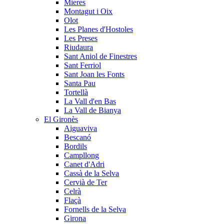
Mieres
Montagut i Oix
Olot
Les Planes d'Hostoles
Les Preses
Riudaura
Sant Aniol de Finestres
Sant Ferriol
Sant Joan les Fonts
Santa Pau
Tortellà
La Vall d'en Bas
La Vall de Bianya
El Gironès
Aiguaviva
Bescanó
Bordils
Campllong
Canet d'Adri
Cassà de la Selva
Cervià de Ter
Celrà
Flaçà
Fornells de la Selva
Girona