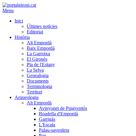
Menu
Inici
Últimes notícies
Editorial
Història
Alt Empordà
Baix Empordà
La Garrotxa
El Gironès
Pla de l'Estany
La Selva
Genealogia
Documents
Terminologia
Territori
Arqueologia
Alt Empordà
Avinyonet de Puigventós
Boadella d'Empordà
Garrigàs
L'Escala
Palau-saverdera
Pau