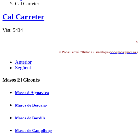
Cal Carreter
Cal Carreter
Vist: 5434
ç
© Portal Gironí d'Història i Genealogia (
www.portalgironi.cat
)
Anterior
Següent
Masos El Gironès
Masos d'Aiguaviva
Masos de Bescanó
Masos de Bordils
Masos de Campllong