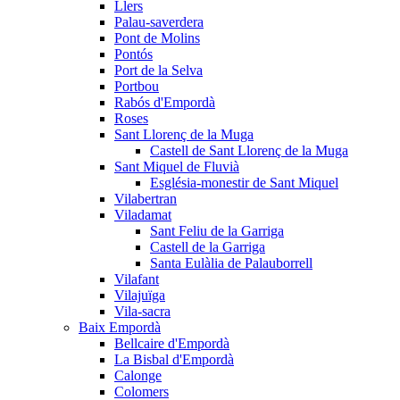
Llers
Palau-saverdera
Pont de Molins
Pontós
Port de la Selva
Portbou
Rabós d'Empordà
Roses
Sant Llorenç de la Muga
Castell de Sant Llorenç de la Muga
Sant Miquel de Fluvià
Església-monestir de Sant Miquel
Vilabertran
Viladamat
Sant Feliu de la Garriga
Castell de la Garriga
Santa Eulàlia de Palauborrell
Vilafant
Vilajuïga
Vila-sacra
Baix Empordà
Bellcaire d'Empordà
La Bisbal d'Empordà
Calonge
Colomers