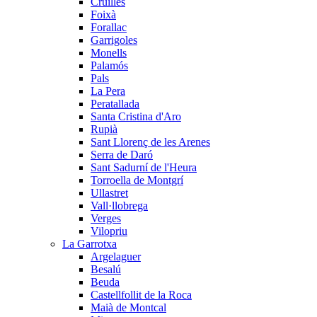
Cruïlles
Foixà
Forallac
Garrigoles
Monells
Palamós
Pals
La Pera
Peratallada
Santa Cristina d'Aro
Rupià
Sant Llorenç de les Arenes
Serra de Daró
Sant Sadurní de l'Heura
Torroella de Montgrí
Ullastret
Vall·llobrega
Verges
Vilopriu
La Garrotxa
Argelaguer
Besalú
Beuda
Castellfollit de la Roca
Maià de Montcal