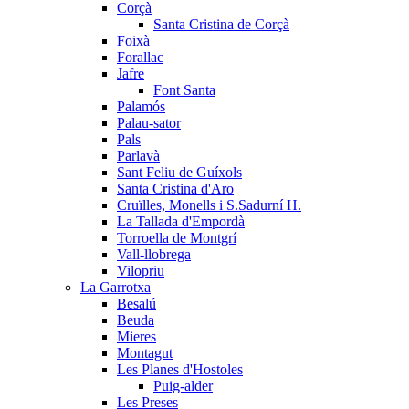
Corçà
Santa Cristina de Corçà
Foixà
Forallac
Jafre
Font Santa
Palamós
Palau-sator
Pals
Parlavà
Sant Feliu de Guíxols
Santa Cristina d'Aro
Cruïlles, Monells i S.Sadurní H.
La Tallada d'Empordà
Torroella de Montgrí
Vall-llobrega
Vilopriu
La Garrotxa
Besalú
Beuda
Mieres
Montagut
Les Planes d'Hostoles
Puig-alder
Les Preses