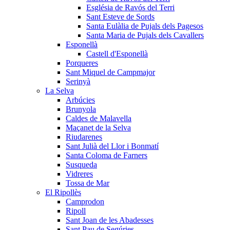
Església de Ravós del Terri
Sant Esteve de Sords
Santa Eulàlia de Pujals dels Pagesos
Santa Maria de Pujals dels Cavallers
Esponellà
Castell d'Esponellà
Porqueres
Sant Miquel de Campmajor
Serinyà
La Selva
Arbúcies
Brunyola
Caldes de Malavella
Maçanet de la Selva
Riudarenes
Sant Julià del Llor i Bonmatí
Santa Coloma de Farners
Susqueda
Vidreres
Tossa de Mar
El Ripollès
Camprodon
Ripoll
Sant Joan de les Abadesses
Sant Pau de Segúries