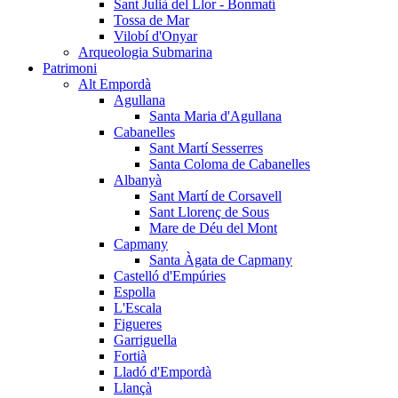
Sant Julià del Llor - Bonmatí
Tossa de Mar
Vilobí d'Onyar
Arqueologia Submarina
Patrimoni
Alt Empordà
Agullana
Santa Maria d'Agullana
Cabanelles
Sant Martí Sesserres
Santa Coloma de Cabanelles
Albanyà
Sant Martí de Corsavell
Sant Llorenç de Sous
Mare de Déu del Mont
Capmany
Santa Àgata de Capmany
Castelló d'Empúries
Espolla
L'Escala
Figueres
Garriguella
Fortià
Lladó d'Empordà
Llançà