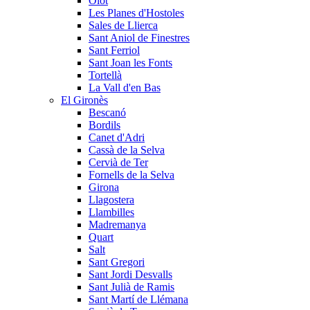
Olot
Les Planes d'Hostoles
Sales de Llierca
Sant Aniol de Finestres
Sant Ferriol
Sant Joan les Fonts
Tortellà
La Vall d'en Bas
El Gironès
Bescanó
Bordils
Canet d'Adri
Cassà de la Selva
Cervià de Ter
Fornells de la Selva
Girona
Llagostera
Llambilles
Madremanya
Quart
Salt
Sant Gregori
Sant Jordi Desvalls
Sant Julià de Ramis
Sant Martí de Llémana