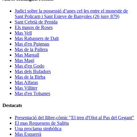
Judici sobre la possessió d’unes cel·les entre el monestir de
Sant Policarp i Sant Esteve de Banyoles (26 juny 879)
Sant Cebrià de Penida
Els masos de Roses
Mas Vell
Mas Rabassers de Dalt
Mas d'en Puignau
Mas de la Pallera
Mas Margall
Mas Magí
Mas d'en Godo
Mas dels Bufadors
Mas de la Birba
Mas Alfaras
Mas Villiter
Mas d'en Tolsanes
Destacats
Presentació del llibre-còmic "El tren d'Olot al Pas del Gegant"
El mas Requesens de Salitja
Una proclama simbòlica
Mas Esquerrà