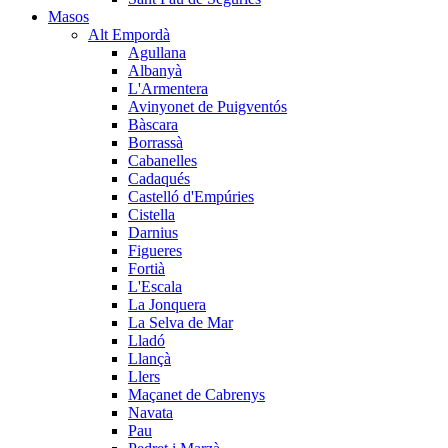
Masos
Alt Empordà
Agullana
Albanyà
L'Armentera
Avinyonet de Puigventós
Bàscara
Borrassà
Cabanelles
Cadaqués
Castelló d'Empúries
Cistella
Darnius
Figueres
Fortià
L'Escala
La Jonquera
La Selva de Mar
Lladó
Llançà
Llers
Maçanet de Cabrenys
Navata
Pau