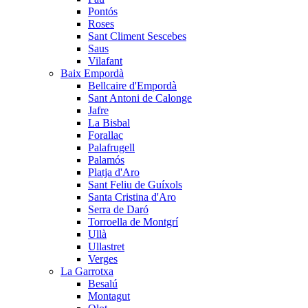
Pontós
Roses
Sant Climent Sescebes
Saus
Vilafant
Baix Empordà
Bellcaire d'Empordà
Sant Antoni de Calonge
Jafre
La Bisbal
Forallac
Palafrugell
Palamós
Platja d'Aro
Sant Feliu de Guíxols
Santa Cristina d'Aro
Serra de Daró
Torroella de Montgrí
Ullà
Ullastret
Verges
La Garrotxa
Besalú
Montagut