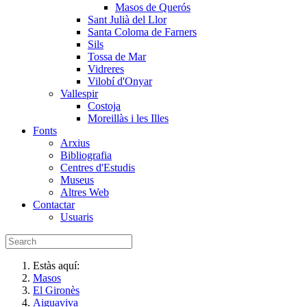
Masos de Querós
Sant Julià del Llor
Santa Coloma de Farners
Sils
Tossa de Mar
Vidreres
Vilobí d'Onyar
Vallespir
Costoja
Moreillàs i les Illes
Fonts
Arxius
Bibliografia
Centres d'Estudis
Museus
Altres Web
Contactar
Usuaris
Estàs aquí:
Masos
El Gironès
Aiguaviva