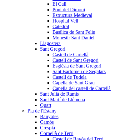
El Call
Pont del Dimoni
Estructura Medieval
Hospital Vell
Catedral
Basílica de Sant Feliu
Monestir Sant Daniel
Llagostera
Sant Gregori
Castell de Cartellà
Castell de Sant Gregori
Església de Sant Gregori
Sant Bartomeu de Segalars
Castell de Tudela
Capella de Sant Grau
Capella del castell de Cartellà
Sant Julià de Ramis
Sant Martí de Llémena
Quart
Pla de l'Estany
Banyoles
Camós
Crespià
Cornellà de Terri
Castell de Ravós del Terri