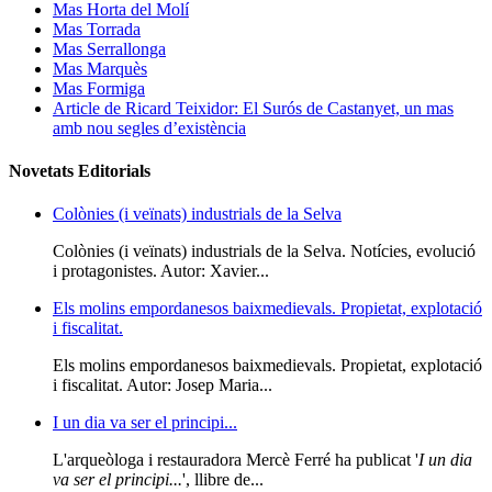
Mas Horta del Molí
Mas Torrada
Mas Serrallonga
Mas Marquès
Mas Formiga
Article de Ricard Teixidor: El Surós de Castanyet, un mas
amb nou segles d’existència
Novetats Editorials
Colònies (i veïnats) industrials de la Selva
Colònies (i veïnats) industrials de la Selva. Notícies, evolució
i protagonistes. Autor: Xavier...
Els molins empordanesos baixmedievals. Propietat, explotació
i fiscalitat.
Els molins empordanesos baixmedievals. Propietat, explotació
i fiscalitat. Autor: Josep Maria...
I un dia va ser el principi...
L'arqueòloga i restauradora Mercè Ferré ha publicat '
I un dia
va ser el principi...
', llibre de...