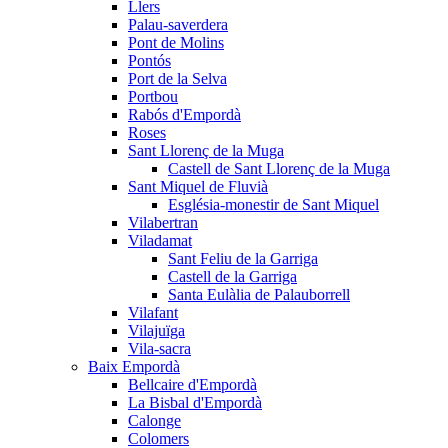
Llers
Palau-saverdera
Pont de Molins
Pontós
Port de la Selva
Portbou
Rabós d'Empordà
Roses
Sant Llorenç de la Muga
Castell de Sant Llorenç de la Muga
Sant Miquel de Fluvià
Església-monestir de Sant Miquel
Vilabertran
Viladamat
Sant Feliu de la Garriga
Castell de la Garriga
Santa Eulàlia de Palauborrell
Vilafant
Vilajuïga
Vila-sacra
Baix Empordà
Bellcaire d'Empordà
La Bisbal d'Empordà
Calonge
Colomers