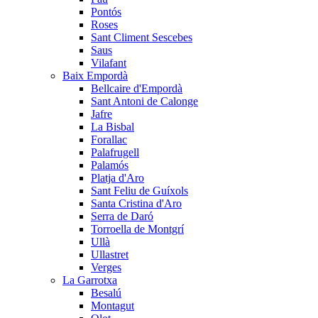
Pontós
Roses
Sant Climent Sescebes
Saus
Vilafant
Baix Empordà
Bellcaire d'Empordà
Sant Antoni de Calonge
Jafre
La Bisbal
Forallac
Palafrugell
Palamós
Platja d'Aro
Sant Feliu de Guíxols
Santa Cristina d'Aro
Serra de Daró
Torroella de Montgrí
Ullà
Ullastret
Verges
La Garrotxa
Besalú
Montagut