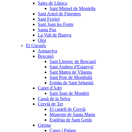
Sales de Llierca
Sant Miquel de Montella
Sant Aniol de Finestres
Sant Ferriol
Sant Joan les Fonts
Santa Pau
La Vall de Bianya
Olot
El Gironès
Aiguaviva
Bescanó
Sant Llorenç de Bescanó
Sant Andreu d'Estanyol
Sant Mateu de Vilanna
Sant Pere de Montfullà
Ermita de Sant Sebastià
Canet d'Adri
Sant Joan de Montbó
Cassà de la Selva
Cervià de Ter
El castell de Cervià
Monestir de Santa Maria
Església de Sant Genís
Girona
Cases i Palaus