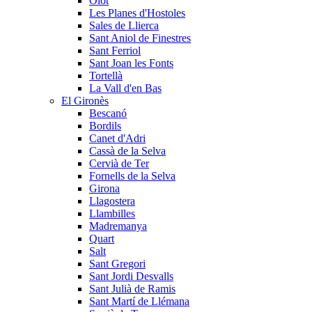
Olot
Les Planes d'Hostoles
Sales de Llierca
Sant Aniol de Finestres
Sant Ferriol
Sant Joan les Fonts
Tortellà
La Vall d'en Bas
El Gironès
Bescanó
Bordils
Canet d'Adri
Cassà de la Selva
Cervià de Ter
Fornells de la Selva
Girona
Llagostera
Llambilles
Madremanya
Quart
Salt
Sant Gregori
Sant Jordi Desvalls
Sant Julià de Ramis
Sant Martí de Llémana