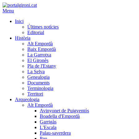
Menu
Inici
Últimes notícies
Editorial
Història
Alt Empordà
Baix Empordà
La Garrotxa
El Gironès
Pla de l'Estany
La Selva
Genealogia
Documents
Terminologia
Territori
Arqueologia
Alt Empordà
Avinyonet de Puigventós
Boadella d'Empordà
Garrigàs
L'Escala
Palau-saverdera
Pau