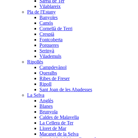
Sarrià de Ter
Vilablareix
Pla de l'Estany
Banyoles
Camós
Cornellà de Terri
Crespià
Fontcoberta
Porqueres
Serinyà
Vilademuls
Ripollès
Campdevànol
Queralbs
Ribes de Freser
Ripoll
Sant Joan de les Abadesses
La Selva
Anglès
Blanes
Brunyola
Caldes de Malavella
La Cellera de Ter
Lloret de Mar
Maçanet de la Selva