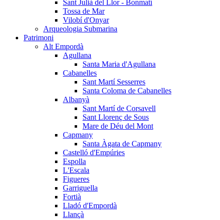
Sant Julià del Llor - Bonmatí
Tossa de Mar
Vilobí d'Onyar
Arqueologia Submarina
Patrimoni
Alt Empordà
Agullana
Santa Maria d'Agullana
Cabanelles
Sant Martí Sesserres
Santa Coloma de Cabanelles
Albanyà
Sant Martí de Corsavell
Sant Llorenç de Sous
Mare de Déu del Mont
Capmany
Santa Àgata de Capmany
Castelló d'Empúries
Espolla
L'Escala
Figueres
Garriguella
Fortià
Lladó d'Empordà
Llançà