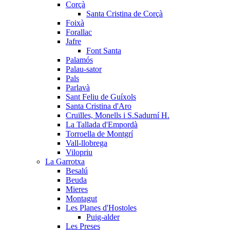
Corçà
Santa Cristina de Corçà
Foixà
Forallac
Jafre
Font Santa
Palamós
Palau-sator
Pals
Parlavà
Sant Feliu de Guíxols
Santa Cristina d'Aro
Cruïlles, Monells i S.Sadurní H.
La Tallada d'Empordà
Torroella de Montgrí
Vall-llobrega
Vilopriu
La Garrotxa
Besalú
Beuda
Mieres
Montagut
Les Planes d'Hostoles
Puig-alder
Les Preses