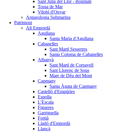
Sant Julià del Llor - Bonmatí
Tossa de Mar
Vilobí d'Onyar
Arqueologia Submarina
Patrimoni
Alt Empordà
Agullana
Santa Maria d'Agullana
Cabanelles
Sant Martí Sesserres
Santa Coloma de Cabanelles
Albanyà
Sant Martí de Corsavell
Sant Llorenç de Sous
Mare de Déu del Mont
Capmany
Santa Àgata de Capmany
Castelló d'Empúries
Espolla
L'Escala
Figueres
Garriguella
Fortià
Lladó d'Empordà
Llançà