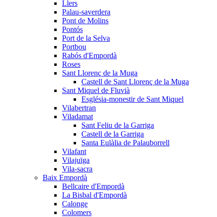
Llers
Palau-saverdera
Pont de Molins
Pontós
Port de la Selva
Portbou
Rabós d'Empordà
Roses
Sant Llorenç de la Muga
Castell de Sant Llorenç de la Muga
Sant Miquel de Fluvià
Església-monestir de Sant Miquel
Vilabertran
Viladamat
Sant Feliu de la Garriga
Castell de la Garriga
Santa Eulàlia de Palauborrell
Vilafant
Vilajuïga
Vila-sacra
Baix Empordà
Bellcaire d'Empordà
La Bisbal d'Empordà
Calonge
Colomers