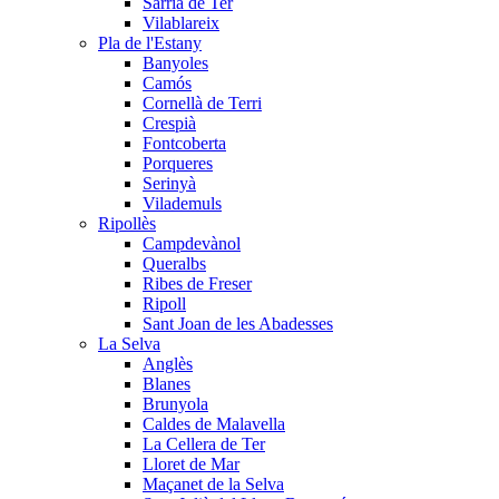
Sarrià de Ter
Vilablareix
Pla de l'Estany
Banyoles
Camós
Cornellà de Terri
Crespià
Fontcoberta
Porqueres
Serinyà
Vilademuls
Ripollès
Campdevànol
Queralbs
Ribes de Freser
Ripoll
Sant Joan de les Abadesses
La Selva
Anglès
Blanes
Brunyola
Caldes de Malavella
La Cellera de Ter
Lloret de Mar
Maçanet de la Selva