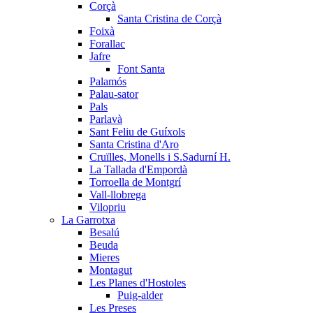
Corçà
Santa Cristina de Corçà
Foixà
Forallac
Jafre
Font Santa
Palamós
Palau-sator
Pals
Parlavà
Sant Feliu de Guíxols
Santa Cristina d'Aro
Cruïlles, Monells i S.Sadurní H.
La Tallada d'Empordà
Torroella de Montgrí
Vall-llobrega
Vilopriu
La Garrotxa
Besalú
Beuda
Mieres
Montagut
Les Planes d'Hostoles
Puig-alder
Les Preses