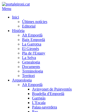
Menu
Inici
Últimes notícies
Editorial
Història
Alt Empordà
Baix Empordà
La Garrotxa
El Gironès
Pla de l'Estany
La Selva
Genealogia
Documents
Terminologia
Territori
Arqueologia
Alt Empordà
Avinyonet de Puigventós
Boadella d'Empordà
Garrigàs
L'Escala
Palau-saverdera
Pau