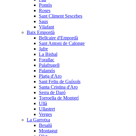
Pontós
Roses
Sant Climent Sescebes
Saus
Vilafant
Baix Empordà
Bellcaire d'Empordà
Sant Antoni de Calonge
Jafre
La Bisbal
Forallac
Palafrugell
Palamós
Platja d'Aro
Sant Feliu de Guíxols
Santa Cristina d'Aro
Serra de Daró
Torroella de Montgrí
Ullà
Ullastret
Verges
La Garrotxa
Besalú
Montagut