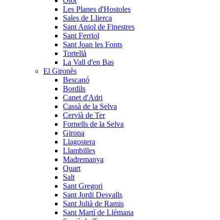
Olot
Les Planes d'Hostoles
Sales de Llierca
Sant Aniol de Finestres
Sant Ferriol
Sant Joan les Fonts
Tortellà
La Vall d'en Bas
El Gironès
Bescanó
Bordils
Canet d'Adri
Cassà de la Selva
Cervià de Ter
Fornells de la Selva
Girona
Llagostera
Llambilles
Madremanya
Quart
Salt
Sant Gregori
Sant Jordi Desvalls
Sant Julià de Ramis
Sant Martí de Llémana