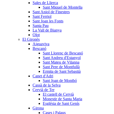
Sales de Llierca
Sant Miquel de Montella
Sant Aniol de Finestres
Sant Ferriol
Sant Joan les Fonts
Santa Pau
La Vall de Bianya
Olot
El Gironès
Aiguaviva
Bescanó
Sant Llorenç de Bescanó
Sant Andreu d'Estanyol
Sant Mateu de Vilanna
Sant Pere de Montfullà
Ermita de Sant Sebastià
Canet d'Adri
Sant Joan de Montbó
Cassà de la Selva
Cervià de Ter
El castell de Cervià
Monestir de Santa Maria
Església de Sant Genís
Girona
Cases i Palaus