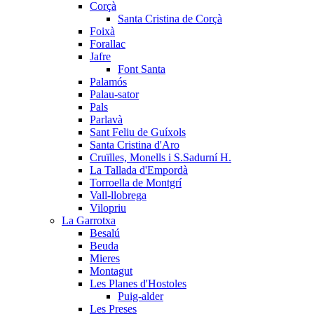
Corçà
Santa Cristina de Corçà
Foixà
Forallac
Jafre
Font Santa
Palamós
Palau-sator
Pals
Parlavà
Sant Feliu de Guíxols
Santa Cristina d'Aro
Cruïlles, Monells i S.Sadurní H.
La Tallada d'Empordà
Torroella de Montgrí
Vall-llobrega
Vilopriu
La Garrotxa
Besalú
Beuda
Mieres
Montagut
Les Planes d'Hostoles
Puig-alder
Les Preses