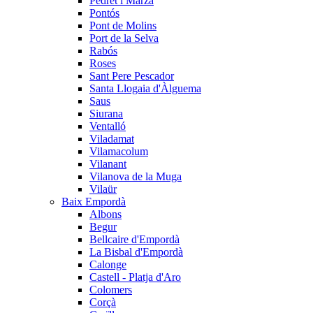
Pedret i Marzà
Pontós
Pont de Molins
Port de la Selva
Rabós
Roses
Sant Pere Pescador
Santa Llogaia d'Àlguema
Saus
Siurana
Ventalló
Viladamat
Vilamacolum
Vilanant
Vilanova de la Muga
Vilaür
Baix Empordà
Albons
Begur
Bellcaire d'Empordà
La Bisbal d'Empordà
Calonge
Castell - Platja d'Aro
Colomers
Corçà