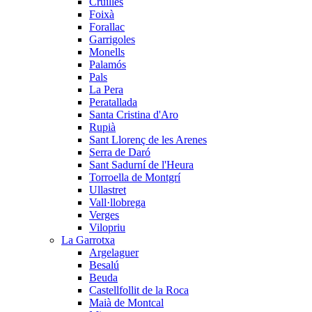
Cruïlles
Foixà
Forallac
Garrigoles
Monells
Palamós
Pals
La Pera
Peratallada
Santa Cristina d'Aro
Rupià
Sant Llorenç de les Arenes
Serra de Daró
Sant Sadurní de l'Heura
Torroella de Montgrí
Ullastret
Vall·llobrega
Verges
Vilopriu
La Garrotxa
Argelaguer
Besalú
Beuda
Castellfollit de la Roca
Maià de Montcal