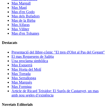
Mas Margall
Mas Magí
Mas d'en Godo
Mas dels Bufadors
Mas de la Birba
Mas Alfaras
Mas Villiter
Mas d'en Tolsanes
Destacats
Presentació del llibre-còmic "El tren d'Olot al Pas del Gegant"
El mas Requesens de Salitja
Una proclama simbòlica
Mas Esquerrà
Mas Horta del Molí
Mas Torrada
Mas Serrallonga
Mas Marquès
Mas Formiga
Article de Ricard Teixidor: El Surós de Castanyet, un mas
amb nou segles d’existència
Novetats Editorials