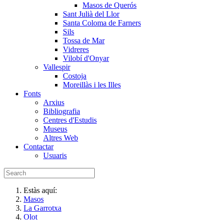
Masos de Querós
Sant Julià del Llor
Santa Coloma de Farners
Sils
Tossa de Mar
Vidreres
Vilobí d'Onyar
Vallespir
Costoja
Moreillàs i les Illes
Fonts
Arxius
Bibliografia
Centres d'Estudis
Museus
Altres Web
Contactar
Usuaris
Estàs aquí:
Masos
La Garrotxa
Olot