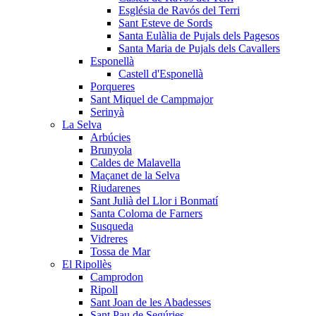
Església de Ravós del Terri
Sant Esteve de Sords
Santa Eulàlia de Pujals dels Pagesos
Santa Maria de Pujals dels Cavallers
Esponellà
Castell d'Esponellà
Porqueres
Sant Miquel de Campmajor
Serinyà
La Selva
Arbúcies
Brunyola
Caldes de Malavella
Maçanet de la Selva
Riudarenes
Sant Julià del Llor i Bonmatí
Santa Coloma de Farners
Susqueda
Vidreres
Tossa de Mar
El Ripollès
Camprodon
Ripoll
Sant Joan de les Abadesses
Sant Pau de Segúries