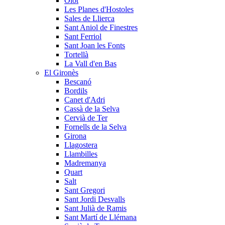
Olot
Les Planes d'Hostoles
Sales de Llierca
Sant Aniol de Finestres
Sant Ferriol
Sant Joan les Fonts
Tortellà
La Vall d'en Bas
El Gironès
Bescanó
Bordils
Canet d'Adri
Cassà de la Selva
Cervià de Ter
Fornells de la Selva
Girona
Llagostera
Llambilles
Madremanya
Quart
Salt
Sant Gregori
Sant Jordi Desvalls
Sant Julià de Ramis
Sant Martí de Llémana