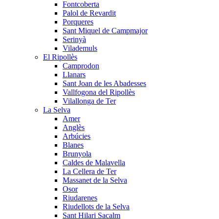
Fontcoberta
Palol de Revardit
Porqueres
Sant Miquel de Campmajor
Serinyà
Vilademuls
El Ripollès
Camprodon
Llanars
Sant Joan de les Abadesses
Vallfogona del Ripollès
Vilallonga de Ter
La Selva
Amer
Anglès
Arbúcies
Blanes
Brunyola
Caldes de Malavella
La Cellera de Ter
Massanet de la Selva
Osor
Riudarenes
Riudellots de la Selva
Sant Hilari Sacalm