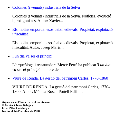
Colònies (i veïnats) industrials de la Selva
Colònies (i veïnats) industrials de la Selva. Notícies, evolució
i protagonistes. Autor: Xavier...
Els molins empordanesos baixmedievals. Propietat, explotació
i fiscalitat.
Els molins empordanesos baixmedievals. Propietat, explotació
i fiscalitat. Autor: Josep Maria...
I un dia va ser el principi...
L'arqueòloga i restauradora Mercè Ferré ha publicat '
I un dia
va ser el principi...
', llibre de...
Viure de Renda. La gestió del patrimoni Carles, 1770-1860
VIURE DE RENDA. La gestió del patrimoni Carles, 1770-
1860. Autor: Mònica Bosch Portell Edita:...
Aquest espai l'han creat i el mantenen:
© Xavier i Jesús Bohigas,
GIRONA - Catalunya
Iniciat el 14 d'octubre de 1998