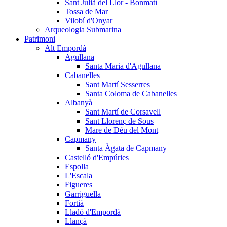
Sant Julià del Llor - Bonmatí
Tossa de Mar
Vilobí d'Onyar
Arqueologia Submarina
Patrimoni
Alt Empordà
Agullana
Santa Maria d'Agullana
Cabanelles
Sant Martí Sesserres
Santa Coloma de Cabanelles
Albanyà
Sant Martí de Corsavell
Sant Llorenç de Sous
Mare de Déu del Mont
Capmany
Santa Àgata de Capmany
Castelló d'Empúries
Espolla
L'Escala
Figueres
Garriguella
Fortià
Lladó d'Empordà
Llançà