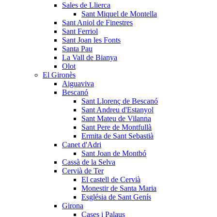
Sales de Llierca
Sant Miquel de Montella
Sant Aniol de Finestres
Sant Ferriol
Sant Joan les Fonts
Santa Pau
La Vall de Bianya
Olot
El Gironès
Aiguaviva
Bescanó
Sant Llorenç de Bescanó
Sant Andreu d'Estanyol
Sant Mateu de Vilanna
Sant Pere de Montfullà
Ermita de Sant Sebastià
Canet d'Adri
Sant Joan de Montbó
Cassà de la Selva
Cervià de Ter
El castell de Cervià
Monestir de Santa Maria
Església de Sant Genís
Girona
Cases i Palaus