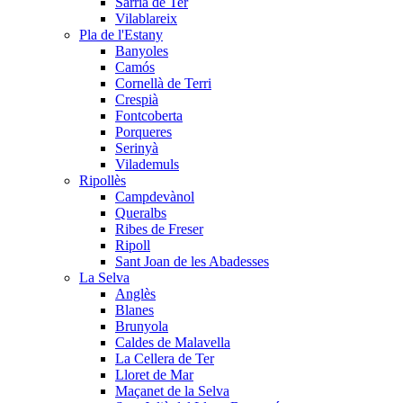
Sarrià de Ter
Vilablareix
Pla de l'Estany
Banyoles
Camós
Cornellà de Terri
Crespià
Fontcoberta
Porqueres
Serinyà
Vilademuls
Ripollès
Campdevànol
Queralbs
Ribes de Freser
Ripoll
Sant Joan de les Abadesses
La Selva
Anglès
Blanes
Brunyola
Caldes de Malavella
La Cellera de Ter
Lloret de Mar
Maçanet de la Selva