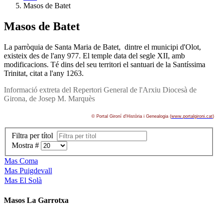
Masos de Batet
Masos de Batet
La parròquia de Santa Maria de Batet, dintre el municipi d'Olot,
existeix des de l'any 977. El temple data del segle XII, amb
modificacions. Té dins del seu territori el santuari de la Santí­ssima
Trinitat, citat a l'any 1263.
Informació extreta del Repertori General de l'Arxiu Diocesà de
Girona, de Josep M. Marquès
© Portal Gironí­ d'Història i Genealogia (
www.portalgironi.cat
)
Filtra per títol
Mostra #
Mas Coma
Mas Puigdevall
Mas El Solà
Masos La Garrotxa