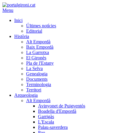
Menu
Inici
Últimes notícies
Editorial
Història
Alt Empordà
Baix Empordà
La Garrotxa
El Gironès
Pla de l'Estany
La Selva
Genealogia
Documents
Terminologia
Territori
Arqueologia
Alt Empordà
Avinyonet de Puigventós
Boadella d'Empordà
Garrigàs
L'Escala
Palau-saverdera
Pau