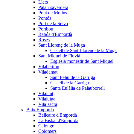
Llers
Palau-saverdera
Pont de Molins
Pontós
Port de la Selva
Portbou
Rabós d'Empordà
Roses
Sant Llorenç de la Muga
Castell de Sant Llorenç de la Muga
Sant Miquel de Fluvià
Església-monestir de Sant Miquel
Vilabertran
Viladamat
Sant Feliu de la Garriga
Castell de la Garriga
Santa Eulàlia de Palauborrell
Vilafant
Vilajuïga
Vila-sacra
Baix Empordà
Bellcaire d'Empordà
La Bisbal d'Empordà
Calonge
Colomers