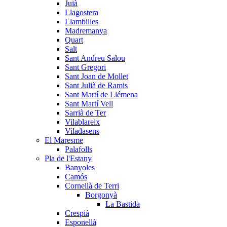
Juià
Llagostera
Llambilles
Madremanya
Quart
Salt
Sant Andreu Salou
Sant Gregori
Sant Joan de Mollet
Sant Julià de Ramis
Sant Martí de Llémena
Sant Martí Vell
Sarrià de Ter
Vilablareix
Viladasens
El Maresme
Palafolls
Pla de l'Estany
Banyoles
Camós
Cornellà de Terri
Borgonyà
La Bastida
Crespià
Esponellà