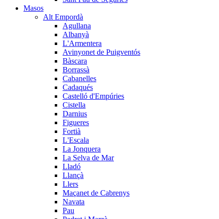
Masos
Alt Empordà
Agullana
Albanyà
L'Armentera
Avinyonet de Puigventós
Bàscara
Borrassà
Cabanelles
Cadaqués
Castelló d'Empúries
Cistella
Darnius
Figueres
Fortià
L'Escala
La Jonquera
La Selva de Mar
Lladó
Llançà
Llers
Maçanet de Cabrenys
Navata
Pau