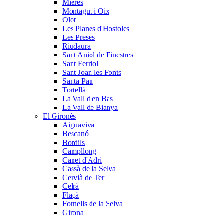
Mieres
Montagut i Oix
Olot
Les Planes d'Hostoles
Les Preses
Riudaura
Sant Aniol de Finestres
Sant Ferriol
Sant Joan les Fonts
Santa Pau
Tortellà
La Vall d'en Bas
La Vall de Bianya
El Gironès
Aiguaviva
Bescanó
Bordils
Campllong
Canet d'Adri
Cassà de la Selva
Cervià de Ter
Celrà
Flaçà
Fornells de la Selva
Girona