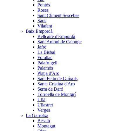
Pontós
Roses
Sant Climent Sescebes
Saus
Vilafant
Baix Empordà
Bellcaire d'Empordà
Sant Antoni de Calonge
Jafre
La Bisbal
Forallac
Palafrugell
Palamós
Platja d'Aro
Sant Feliu de Guíxols
Santa Cristina d'Aro
Serra de Daró
Torroella de Montgrí
Ullà
Ullastret
Verges
La Garrotxa
Besalú
Montagut