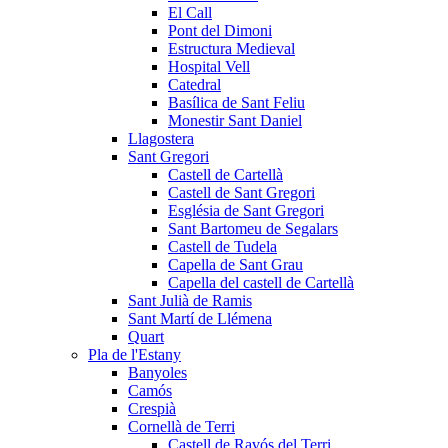
El Call
Pont del Dimoni
Estructura Medieval
Hospital Vell
Catedral
Basílica de Sant Feliu
Monestir Sant Daniel
Llagostera
Sant Gregori
Castell de Cartellà
Castell de Sant Gregori
Església de Sant Gregori
Sant Bartomeu de Segalars
Castell de Tudela
Capella de Sant Grau
Capella del castell de Cartellà
Sant Julià de Ramis
Sant Martí de Llémena
Quart
Pla de l'Estany
Banyoles
Camós
Crespià
Cornellà de Terri
Castell de Ravós del Terri