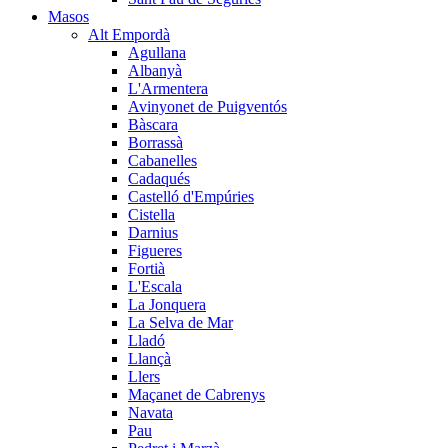
Masos
Alt Empordà
Agullana
Albanyà
L'Armentera
Avinyonet de Puigventós
Bàscara
Borrassà
Cabanelles
Cadaqués
Castelló d'Empúries
Cistella
Darnius
Figueres
Fortià
L'Escala
La Jonquera
La Selva de Mar
Lladó
Llançà
Llers
Maçanet de Cabrenys
Navata
Pau