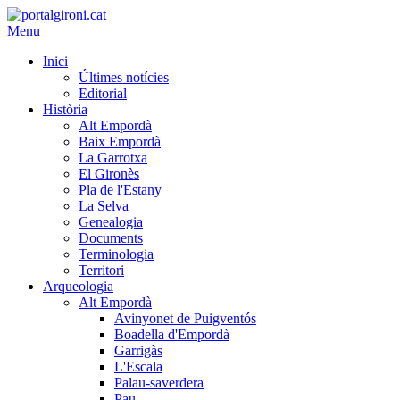
Menu
Inici
Últimes notícies
Editorial
Història
Alt Empordà
Baix Empordà
La Garrotxa
El Gironès
Pla de l'Estany
La Selva
Genealogia
Documents
Terminologia
Territori
Arqueologia
Alt Empordà
Avinyonet de Puigventós
Boadella d'Empordà
Garrigàs
L'Escala
Palau-saverdera
Pau