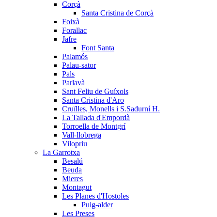
Corçà
Santa Cristina de Corçà
Foixà
Forallac
Jafre
Font Santa
Palamós
Palau-sator
Pals
Parlavà
Sant Feliu de Guíxols
Santa Cristina d'Aro
Cruïlles, Monells i S.Sadurní H.
La Tallada d'Empordà
Torroella de Montgrí
Vall-llobrega
Vilopriu
La Garrotxa
Besalú
Beuda
Mieres
Montagut
Les Planes d'Hostoles
Puig-alder
Les Preses