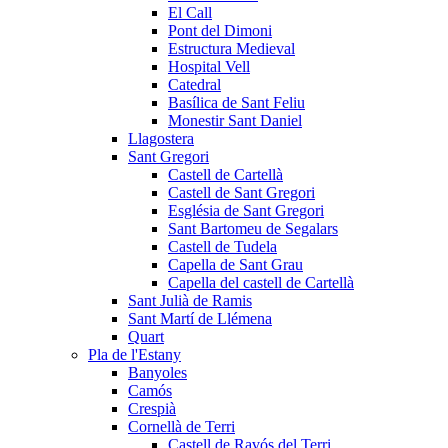
El Call
Pont del Dimoni
Estructura Medieval
Hospital Vell
Catedral
Basílica de Sant Feliu
Monestir Sant Daniel
Llagostera
Sant Gregori
Castell de Cartellà
Castell de Sant Gregori
Església de Sant Gregori
Sant Bartomeu de Segalars
Castell de Tudela
Capella de Sant Grau
Capella del castell de Cartellà
Sant Julià de Ramis
Sant Martí de Llémena
Quart
Pla de l'Estany
Banyoles
Camós
Crespià
Cornellà de Terri
Castell de Ravós del Terri