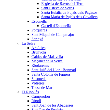
Església de Ravós del Terri
Sant Esteve de Sords
Santa Eulàlia de Pujals dels Pagesos
Santa Maria de Pujals dels Cavallers
Esponellà
Castell d'Esponellà
Porqueres
Sant Miquel de Campmajor
Serinyà
La Selva
Arbúcies
Brunyola
Caldes de Malavella
Maçanet de la Selva
Riudarenes
Sant Julià del Llor i Bonmatí
Santa Coloma de Farners
Susqueda
Vidreres
Tossa de Mar
El Ripollès
Camprodon
Ripoll
Sant Joan de les Abadesses
Sant Pau de Segúries