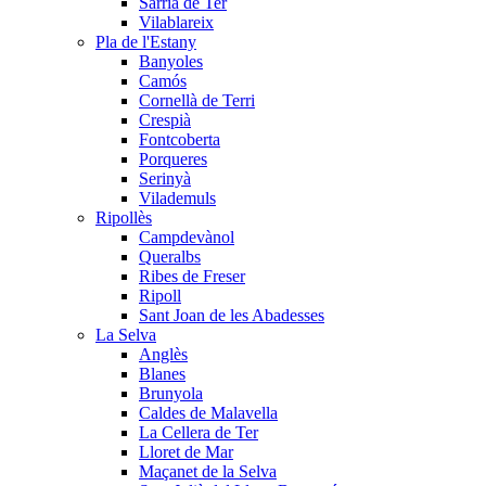
Sarrià de Ter
Vilablareix
Pla de l'Estany
Banyoles
Camós
Cornellà de Terri
Crespià
Fontcoberta
Porqueres
Serinyà
Vilademuls
Ripollès
Campdevànol
Queralbs
Ribes de Freser
Ripoll
Sant Joan de les Abadesses
La Selva
Anglès
Blanes
Brunyola
Caldes de Malavella
La Cellera de Ter
Lloret de Mar
Maçanet de la Selva