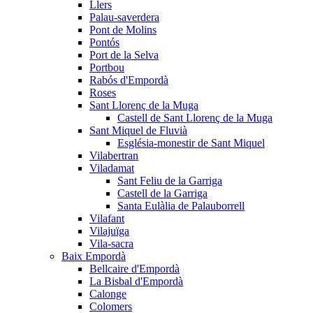
Llers
Palau-saverdera
Pont de Molins
Pontós
Port de la Selva
Portbou
Rabós d'Empordà
Roses
Sant Llorenç de la Muga
Castell de Sant Llorenç de la Muga
Sant Miquel de Fluvià
Església-monestir de Sant Miquel
Vilabertran
Viladamat
Sant Feliu de la Garriga
Castell de la Garriga
Santa Eulàlia de Palauborrell
Vilafant
Vilajuïga
Vila-sacra
Baix Empordà
Bellcaire d'Empordà
La Bisbal d'Empordà
Calonge
Colomers