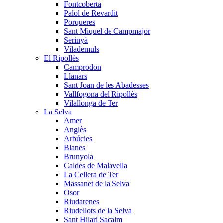
Fontcoberta
Palol de Revardit
Porqueres
Sant Miquel de Campmajor
Serinyà
Vilademuls
El Ripollès
Camprodon
Llanars
Sant Joan de les Abadesses
Vallfogona del Ripollès
Vilallonga de Ter
La Selva
Amer
Anglès
Arbúcies
Blanes
Brunyola
Caldes de Malavella
La Cellera de Ter
Massanet de la Selva
Osor
Riudarenes
Riudellots de la Selva
Sant Hilari Sacalm