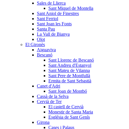
Sales de Llierca
Sant Miquel de Montella
Sant Aniol de Finestres
Sant Ferriol
Sant Joan les Fonts
Santa Pau
La Vall de Bianya
Olot
El Gironès
Aiguaviva
Bescanó
Sant Llorenç de Bescanó
Sant Andreu d'Estanyol
Sant Mateu de Vilanna
Sant Pere de Montfullà
Ermita de Sant Sebastià
Canet d'Adri
Sant Joan de Montbó
Cassà de la Selva
Cervià de Ter
El castell de Cervià
Monestir de Santa Maria
Església de Sant Genís
Girona
Cases i Palaus