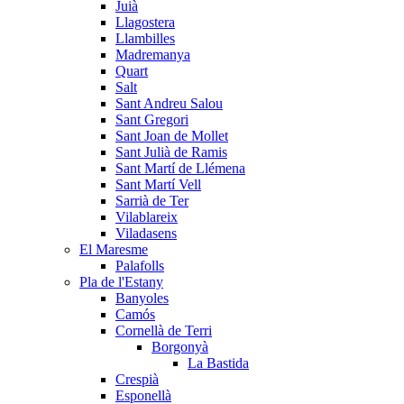
Juià
Llagostera
Llambilles
Madremanya
Quart
Salt
Sant Andreu Salou
Sant Gregori
Sant Joan de Mollet
Sant Julià de Ramis
Sant Martí de Llémena
Sant Martí Vell
Sarrià de Ter
Vilablareix
Viladasens
El Maresme
Palafolls
Pla de l'Estany
Banyoles
Camós
Cornellà de Terri
Borgonyà
La Bastida
Crespià
Esponellà