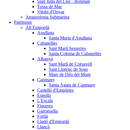
Sant Julià del Llor - Bonmatí
Tossa de Mar
Vilobí d'Onyar
Arqueologia Submarina
Patrimoni
Alt Empordà
Agullana
Santa Maria d'Agullana
Cabanelles
Sant Martí Sesserres
Santa Coloma de Cabanelles
Albanyà
Sant Martí de Corsavell
Sant Llorenç de Sous
Mare de Déu del Mont
Capmany
Santa Àgata de Capmany
Castelló d'Empúries
Espolla
L'Escala
Figueres
Garriguella
Fortià
Lladó d'Empordà
Llançà