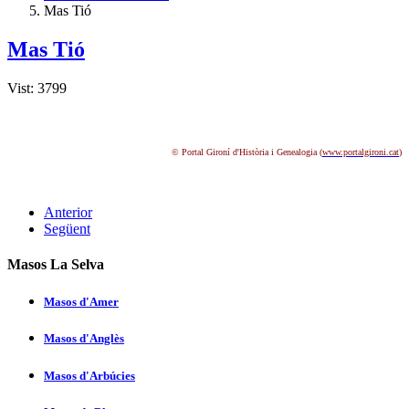
Mas Tió
Mas Tió
Vist: 3799
© Portal Gironí d'Història i Genealogia (
www.portalgironi.cat
)
Anterior
Següent
Masos La Selva
Masos d'Amer
Masos d'Anglès
Masos d'Arbúcies