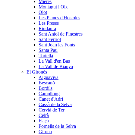
Mieres
Montagut i Oix
Olot
Les Planes d'Hostoles
Les Preses
Riudaura
Sant Aniol de Finestres
Sant Ferriol
Sant Joan les Fonts
Santa Pau
Tortellà
La Vall d'en Bas
La Vall de Bianya
El Gironès
Aiguaviva
Bescanó
Bordils
Campllong
Canet d'Adri
Cassà de la Selva
Cervià de Ter
Celrà
Flaçà
Fornells de la Selva
Girona