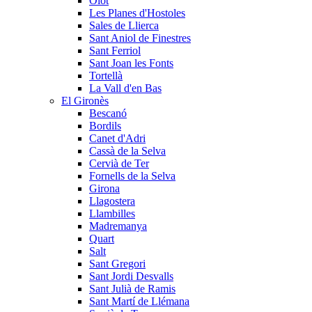
Olot
Les Planes d'Hostoles
Sales de Llierca
Sant Aniol de Finestres
Sant Ferriol
Sant Joan les Fonts
Tortellà
La Vall d'en Bas
El Gironès
Bescanó
Bordils
Canet d'Adri
Cassà de la Selva
Cervià de Ter
Fornells de la Selva
Girona
Llagostera
Llambilles
Madremanya
Quart
Salt
Sant Gregori
Sant Jordi Desvalls
Sant Julià de Ramis
Sant Martí de Llémana