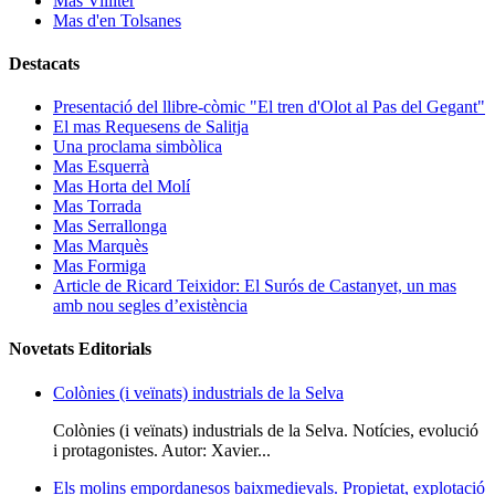
Mas Villiter
Mas d'en Tolsanes
Destacats
Presentació del llibre-còmic "El tren d'Olot al Pas del Gegant"
El mas Requesens de Salitja
Una proclama simbòlica
Mas Esquerrà
Mas Horta del Molí
Mas Torrada
Mas Serrallonga
Mas Marquès
Mas Formiga
Article de Ricard Teixidor: El Surós de Castanyet, un mas
amb nou segles d’existència
Novetats Editorials
Colònies (i veïnats) industrials de la Selva
Colònies (i veïnats) industrials de la Selva. Notícies, evolució
i protagonistes. Autor: Xavier...
Els molins empordanesos baixmedievals. Propietat, explotació