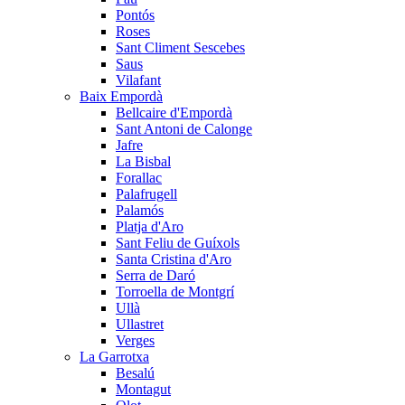
Pontós
Roses
Sant Climent Sescebes
Saus
Vilafant
Baix Empordà
Bellcaire d'Empordà
Sant Antoni de Calonge
Jafre
La Bisbal
Forallac
Palafrugell
Palamós
Platja d'Aro
Sant Feliu de Guíxols
Santa Cristina d'Aro
Serra de Daró
Torroella de Montgrí
Ullà
Ullastret
Verges
La Garrotxa
Besalú
Montagut