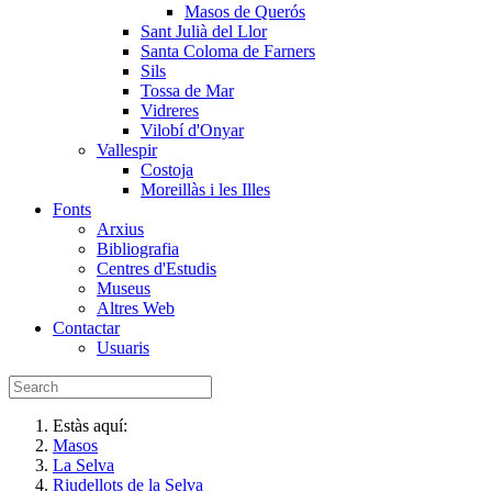
Masos de Querós
Sant Julià del Llor
Santa Coloma de Farners
Sils
Tossa de Mar
Vidreres
Vilobí d'Onyar
Vallespir
Costoja
Moreillàs i les Illes
Fonts
Arxius
Bibliografia
Centres d'Estudis
Museus
Altres Web
Contactar
Usuaris
Estàs aquí:
Masos
La Selva
Riudellots de la Selva