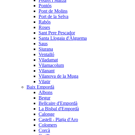
Pedret i Marzà
Pontós
Pont de Molins
Port de la Selva
Rabós
Roses
Sant Pere Pescador
Santa Llogaia d'Àlguema
Saus
Siurana
Ventalló
Viladamat
Vilamacolum
Vilanant
Vilanova de la Muga
Vilaür
Baix Empordà
Albons
Begur
Bellcaire d'Empordà
La Bisbal d'Empordà
Calonge
Castell - Platja d'Aro
Colomers
Corçà