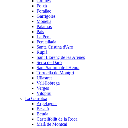
Cruïlles
Foixà
Forallac
Garrigoles
Monells
Palamós
Pals
La Pera
Peratallada
Santa Cristina d'Aro
Rupià
Sant Llorenç de les Arenes
Serra de Daró
Sant Sadurní de l'Heura
Torroella de Montgrí
Ullastret
Vall·llobrega
Verges
Vilopriu
La Garrotxa
Argelaguer
Besalú
Beuda
Castellfollit de la Roca
Maià de Montcal