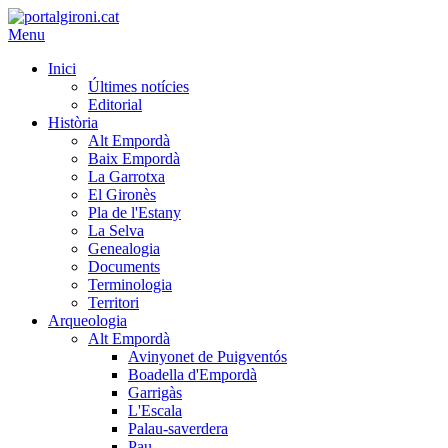
Menu
Inici
Últimes notícies
Editorial
Història
Alt Empordà
Baix Empordà
La Garrotxa
El Gironès
Pla de l'Estany
La Selva
Genealogia
Documents
Terminologia
Territori
Arqueologia
Alt Empordà
Avinyonet de Puigventós
Boadella d'Empordà
Garrigàs
L'Escala
Palau-saverdera
Pau