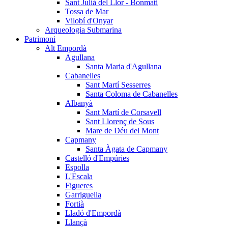
Sant Julià del Llor - Bonmatí
Tossa de Mar
Vilobí d'Onyar
Arqueologia Submarina
Patrimoni
Alt Empordà
Agullana
Santa Maria d'Agullana
Cabanelles
Sant Martí Sesserres
Santa Coloma de Cabanelles
Albanyà
Sant Martí de Corsavell
Sant Llorenç de Sous
Mare de Déu del Mont
Capmany
Santa Àgata de Capmany
Castelló d'Empúries
Espolla
L'Escala
Figueres
Garriguella
Fortià
Lladó d'Empordà
Llançà