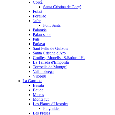
Corçà
Santa Cristina de Corçà
Foixà
Forallac
Jafre
Font Santa
Palamós
Palau-sator
Pals
Parlavà
Sant Feliu de Guíxols
Santa Cristina d'Aro
Cruïlles, Monells i S.Sadurní H.
La Tallada d'Empordà
Torroella de Montgrí
Vall-llobrega
Vilopriu
La Garrotxa
Besalú
Beuda
Mieres
Montagut
Les Planes d'Hostoles
Puig-alder
Les Preses