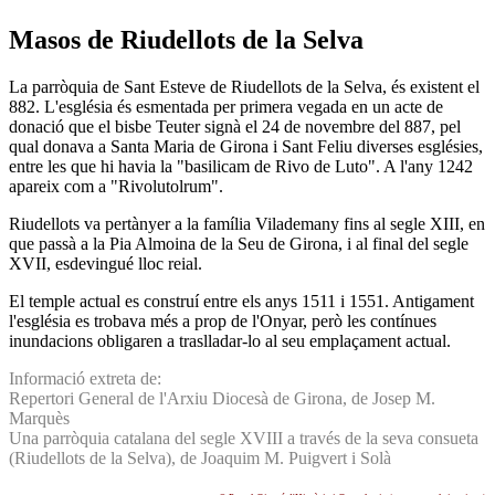
Masos de Riudellots de la Selva
La parròquia de Sant Esteve de Riudellots de la Selva, és existent el
882. L'església és esmentada per primera vegada en un acte de
donació que el bisbe Teuter signà el 24 de novembre del 887, pel
qual donava a Santa Maria de Girona i Sant Feliu diverses esglésies,
entre les que hi havia la "basilicam de Rivo de Luto". A l'any 1242
apareix com a "Rivolutolrum".
Riudellots va pertànyer a la família Vilademany fins al segle XIII, en
que passà a la Pia Almoina de la Seu de Girona, i al final del segle
XVII, esdevingué lloc reial.
El temple actual es construí entre els anys 1511 i 1551. Antigament
l'església es trobava més a prop de l'Onyar, però les contínues
inundacions obligaren a traslladar-lo al seu emplaçament actual.
Informació extreta de:
Repertori General de l'Arxiu Diocesà de Girona, de Josep M.
Marquès
Una parròquia catalana del segle XVIII a través de la seva consueta
(Riudellots de la Selva), de Joaquim M. Puigvert i Solà