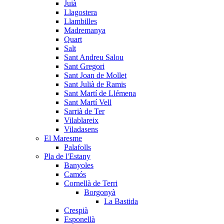
Juià
Llagostera
Llambilles
Madremanya
Quart
Salt
Sant Andreu Salou
Sant Gregori
Sant Joan de Mollet
Sant Julià de Ramis
Sant Martí de Llémena
Sant Martí Vell
Sarrià de Ter
Vilablareix
Viladasens
El Maresme
Palafolls
Pla de l'Estany
Banyoles
Camós
Cornellà de Terri
Borgonyà
La Bastida
Crespià
Esponellà