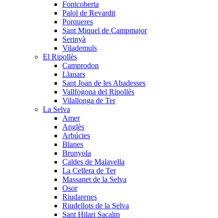
Fontcoberta
Palol de Revardit
Porqueres
Sant Miquel de Campmajor
Serinyà
Vilademuls
El Ripollès
Camprodon
Llanars
Sant Joan de les Abadesses
Vallfogona del Ripollès
Vilallonga de Ter
La Selva
Amer
Anglès
Arbúcies
Blanes
Brunyola
Caldes de Malavella
La Cellera de Ter
Massanet de la Selva
Osor
Riudarenes
Riudellots de la Selva
Sant Hilari Sacalm