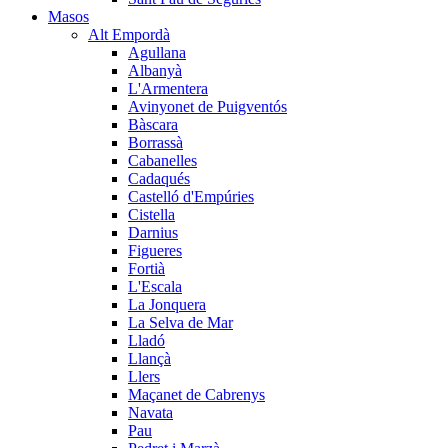
Masos
Alt Empordà
Agullana
Albanyà
L'Armentera
Avinyonet de Puigventós
Bàscara
Borrassà
Cabanelles
Cadaqués
Castelló d'Empúries
Cistella
Darnius
Figueres
Fortià
L'Escala
La Jonquera
La Selva de Mar
Lladó
Llançà
Llers
Maçanet de Cabrenys
Navata
Pau