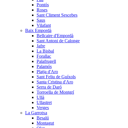
Pontós
Roses
Sant Climent Sescebes
Saus
Vilafant
Baix Empordà
Bellcaire d'Empordà
Sant Antoni de Calonge
Jafre
La Bisbal
Forallac
Palafrugell
Palamós
Platja d'Aro
Sant Feliu de Guíxols
Santa Cristina d'Aro
Serra de Daró
Torroella de Montgrí
Ullà
Ullastret
Verges
La Garrotxa
Besalú
Montagut