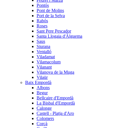
Pedret i Marzà
Pontós
Pont de Molins
Port de la Selva
Rabós
Roses
Sant Pere Pescador
Santa Llogaia d'Àlguema
Saus
Siurana
Ventalló
Viladamat
Vilamacolum
Vilanant
Vilanova de la Muga
Vilaür
Baix Empordà
Albons
Begur
Bellcaire d'Empordà
La Bisbal d'Empordà
Calonge
Castell - Platja d'Aro
Colomers
Corçà