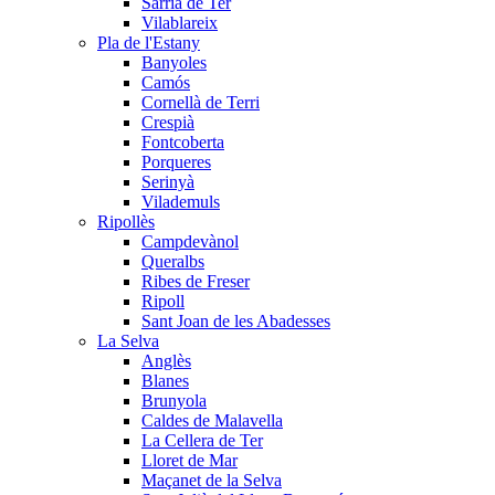
Sarrià de Ter
Vilablareix
Pla de l'Estany
Banyoles
Camós
Cornellà de Terri
Crespià
Fontcoberta
Porqueres
Serinyà
Vilademuls
Ripollès
Campdevànol
Queralbs
Ribes de Freser
Ripoll
Sant Joan de les Abadesses
La Selva
Anglès
Blanes
Brunyola
Caldes de Malavella
La Cellera de Ter
Lloret de Mar
Maçanet de la Selva