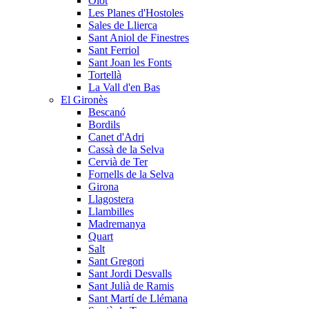
Olot
Les Planes d'Hostoles
Sales de Llierca
Sant Aniol de Finestres
Sant Ferriol
Sant Joan les Fonts
Tortellà
La Vall d'en Bas
El Gironès
Bescanó
Bordils
Canet d'Adri
Cassà de la Selva
Cervià de Ter
Fornells de la Selva
Girona
Llagostera
Llambilles
Madremanya
Quart
Salt
Sant Gregori
Sant Jordi Desvalls
Sant Julià de Ramis
Sant Martí de Llémana