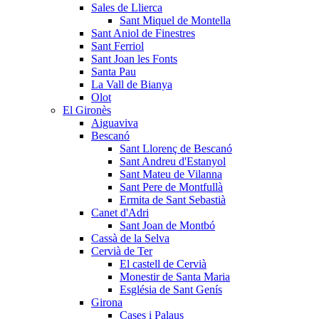
Sales de Llierca
Sant Miquel de Montella
Sant Aniol de Finestres
Sant Ferriol
Sant Joan les Fonts
Santa Pau
La Vall de Bianya
Olot
El Gironès
Aiguaviva
Bescanó
Sant Llorenç de Bescanó
Sant Andreu d'Estanyol
Sant Mateu de Vilanna
Sant Pere de Montfullà
Ermita de Sant Sebastià
Canet d'Adri
Sant Joan de Montbó
Cassà de la Selva
Cervià de Ter
El castell de Cervià
Monestir de Santa Maria
Església de Sant Genís
Girona
Cases i Palaus