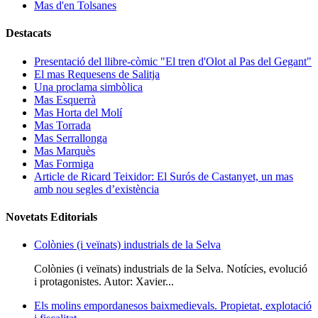
Mas d'en Tolsanes
Destacats
Presentació del llibre-còmic "El tren d'Olot al Pas del Gegant"
El mas Requesens de Salitja
Una proclama simbòlica
Mas Esquerrà
Mas Horta del Molí
Mas Torrada
Mas Serrallonga
Mas Marquès
Mas Formiga
Article de Ricard Teixidor: El Surós de Castanyet, un mas
amb nou segles d’existència
Novetats Editorials
Colònies (i veïnats) industrials de la Selva
Colònies (i veïnats) industrials de la Selva. Notícies, evolució
i protagonistes. Autor: Xavier...
Els molins empordanesos baixmedievals. Propietat, explotació