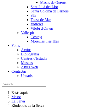
Masos de Querós
Sant Julià del Llor
Santa Coloma de Farners
Sils
Tossa de Mar
Vidreres
Vilobí d'Onyar
Vallespir
Costoja
Moreillàs i les Illes
Fonts
Arxius
Bibliografia
Centres d'Estudis
Museus
Altres Web
Contactar
Usuaris
Estàs aquí:
Masos
La Selva
Riudellots de la Selva