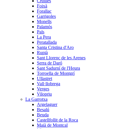
Cruïlles
Foixà
Forallac
Garrigoles
Monells
Palamós
Pals
La Pera
Peratallada
Santa Cristina d'Aro
Rupià
Sant Llorenç de les Arenes
Serra de Daró
Sant Sadurní de l'Heura
Torroella de Montgrí
Ullastret
Vall·llobrega
Verges
Vilopriu
La Garrotxa
Argelaguer
Besalú
Beuda
Castellfollit de la Roca
Maià de Montcal