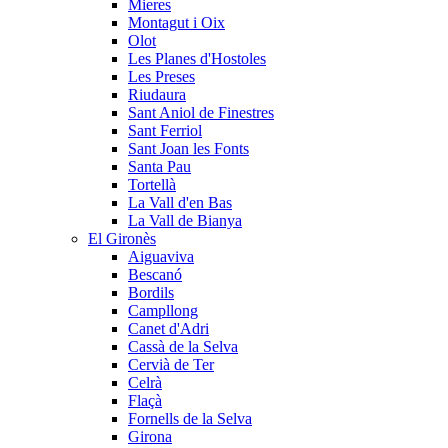
Mieres
Montagut i Oix
Olot
Les Planes d'Hostoles
Les Preses
Riudaura
Sant Aniol de Finestres
Sant Ferriol
Sant Joan les Fonts
Santa Pau
Tortellà
La Vall d'en Bas
La Vall de Bianya
El Gironès
Aiguaviva
Bescanó
Bordils
Campllong
Canet d'Adri
Cassà de la Selva
Cervià de Ter
Celrà
Flaçà
Fornells de la Selva
Girona