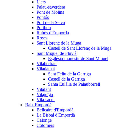
Llers
Palau-saverdera
Pont de Molins
Pontós
Port de la Selva
Portbou
Rabós d'Empordà
Roses
Sant Llorenç de la Muga
Castell de Sant Llorenç de la Muga
Sant Miquel de Fluvià
Església-monestir de Sant Miquel
Vilabertran
Viladamat
Sant Feliu de la Garriga
Castell de la Garriga
Santa Eulàlia de Palauborrell
Vilafant
Vilajuïga
Vila-sacra
Baix Empordà
Bellcaire d'Empordà
La Bisbal d'Empordà
Calonge
Colomers