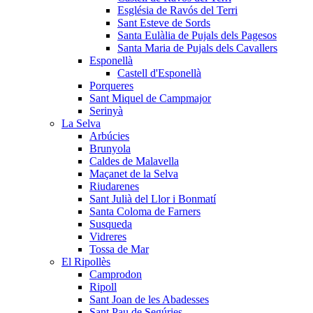
Església de Ravós del Terri
Sant Esteve de Sords
Santa Eulàlia de Pujals dels Pagesos
Santa Maria de Pujals dels Cavallers
Esponellà
Castell d'Esponellà
Porqueres
Sant Miquel de Campmajor
Serinyà
La Selva
Arbúcies
Brunyola
Caldes de Malavella
Maçanet de la Selva
Riudarenes
Sant Julià del Llor i Bonmatí
Santa Coloma de Farners
Susqueda
Vidreres
Tossa de Mar
El Ripollès
Camprodon
Ripoll
Sant Joan de les Abadesses
Sant Pau de Segúries