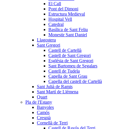
El Call
Pont del Dimoni
Estructura Medieval
Hospital Vell
Catedral
Basílica de Sant Feliu
Monestir Sant Daniel
Llagostera
Sant Gregori
Castell de Cartellà
Castell de Sant Gregori
Església de Sant Gregori
Sant Bartomeu de Segalars
Castell de Tudela
Capella de Sant Grau
Capella del castell de Cartellà
Sant Julià de Ramis
Sant Martí de Llémena
Quart
Pla de l'Estany
Banyoles
Camós
Crespià
Cornellà de Terri
Castell de Ravós del Terri