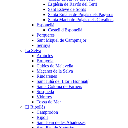
Església de Ravós del Terri
Sant Esteve de Sords
Santa Eulàlia de Pujals dels Pagesos
Santa Maria de Pujals dels Cavallers
Esponellà
Castell d'Esponellà
Porqueres
Sant Miquel de Campmajor
Serinyà
La Selva
Arbúcies
Brunyola
Caldes de Malavella
Maçanet de la Selva
Riudarenes
Sant Julià del Llor i Bonmatí
Santa Coloma de Farners
Susqueda
Vidreres
Tossa de Mar
El Ripollès
Camprodon
Ripoll
Sant Joan de les Abadesses
Sant Pau de Segúries