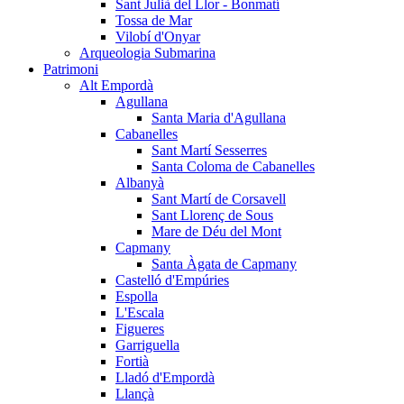
Sant Julià del Llor - Bonmatí
Tossa de Mar
Vilobí d'Onyar
Arqueologia Submarina
Patrimoni
Alt Empordà
Agullana
Santa Maria d'Agullana
Cabanelles
Sant Martí Sesserres
Santa Coloma de Cabanelles
Albanyà
Sant Martí de Corsavell
Sant Llorenç de Sous
Mare de Déu del Mont
Capmany
Santa Àgata de Capmany
Castelló d'Empúries
Espolla
L'Escala
Figueres
Garriguella
Fortià
Lladó d'Empordà
Llançà