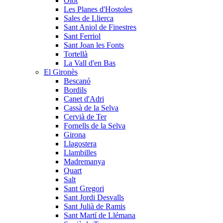
Olot
Les Planes d'Hostoles
Sales de Llierca
Sant Aniol de Finestres
Sant Ferriol
Sant Joan les Fonts
Tortellà
La Vall d'en Bas
El Gironès
Bescanó
Bordils
Canet d'Adri
Cassà de la Selva
Cervià de Ter
Fornells de la Selva
Girona
Llagostera
Llambilles
Madremanya
Quart
Salt
Sant Gregori
Sant Jordi Desvalls
Sant Julià de Ramis
Sant Martí de Llémana