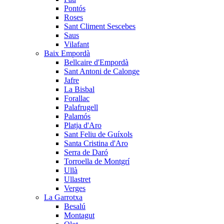
Pontós
Roses
Sant Climent Sescebes
Saus
Vilafant
Baix Empordà
Bellcaire d'Empordà
Sant Antoni de Calonge
Jafre
La Bisbal
Forallac
Palafrugell
Palamós
Platja d'Aro
Sant Feliu de Guíxols
Santa Cristina d'Aro
Serra de Daró
Torroella de Montgrí
Ullà
Ullastret
Verges
La Garrotxa
Besalú
Montagut