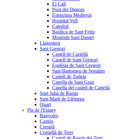
El Call
Pont del Dimoni
Estructura Medieval
Hospital Vell
Catedral
Basílica de Sant Feliu
Monestir Sant Daniel
Llagostera
Sant Gregori
Castell de Cartellà
Castell de Sant Gregori
Església de Sant Gregori
Sant Bartomeu de Segalars
Castell de Tudela
Capella de Sant Grau
Capella del castell de Cartellà
Sant Julià de Ramis
Sant Martí de Llémena
Quart
Pla de l'Estany
Banyoles
Camós
Crespià
Cornellà de Terri
Castell de Ravós del Terri