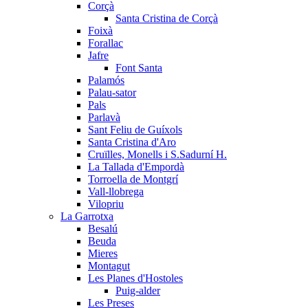
Corçà
Santa Cristina de Corçà
Foixà
Forallac
Jafre
Font Santa
Palamós
Palau-sator
Pals
Parlavà
Sant Feliu de Guíxols
Santa Cristina d'Aro
Cruïlles, Monells i S.Sadurní H.
La Tallada d'Empordà
Torroella de Montgrí
Vall-llobrega
Vilopriu
La Garrotxa
Besalú
Beuda
Mieres
Montagut
Les Planes d'Hostoles
Puig-alder
Les Preses