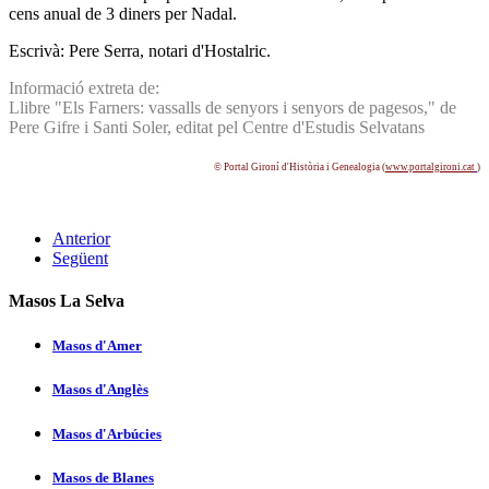
cens anual de 3 diners per Nadal.
Escrivà: Pere Serra, notari d'Hostalric.
Informació extreta de:
Llibre "Els Farners: vassalls de senyors i senyors de pagesos," de
Pere Gifre i Santi Soler, editat pel Centre d'Estudis Selvatans
© Portal Gironí­ d'Història i Genealogia (
www.portalgironi.cat
)
Anterior
Següent
Masos La Selva
Masos d'Amer
Masos d'Anglès
Masos d'Arbúcies
Masos de Blanes