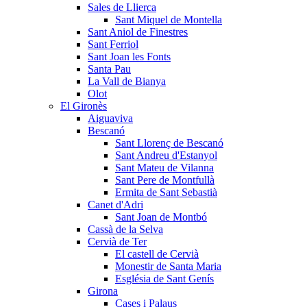
Sales de Llierca
Sant Miquel de Montella
Sant Aniol de Finestres
Sant Ferriol
Sant Joan les Fonts
Santa Pau
La Vall de Bianya
Olot
El Gironès
Aiguaviva
Bescanó
Sant Llorenç de Bescanó
Sant Andreu d'Estanyol
Sant Mateu de Vilanna
Sant Pere de Montfullà
Ermita de Sant Sebastià
Canet d'Adri
Sant Joan de Montbó
Cassà de la Selva
Cervià de Ter
El castell de Cervià
Monestir de Santa Maria
Església de Sant Genís
Girona
Cases i Palaus