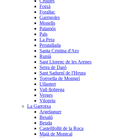
Cruïlles
Foixà
Forallac
Garrigoles
Monells
Palamós
Pals
La Pera
Peratallada
Santa Cristina d'Aro
Rupià
Sant Llorenç de les Arenes
Serra de Daró
Sant Sadurní de l'Heura
Torroella de Montgrí
Ullastret
Vall·llobrega
Verges
Vilopriu
La Garrotxa
Argelaguer
Besalú
Beuda
Castellfollit de la Roca
Maià de Montcal