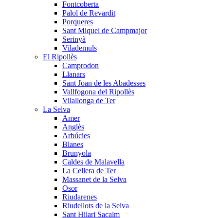
Fontcoberta
Palol de Revardit
Porqueres
Sant Miquel de Campmajor
Serinyà
Vilademuls
El Ripollès
Camprodon
Llanars
Sant Joan de les Abadesses
Vallfogona del Ripollès
Vilallonga de Ter
La Selva
Amer
Anglès
Arbúcies
Blanes
Brunyola
Caldes de Malavella
La Cellera de Ter
Massanet de la Selva
Osor
Riudarenes
Riudellots de la Selva
Sant Hilari Sacalm