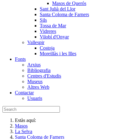
Masos de Querós
Sant Julià del Llor
Santa Coloma de Farners
Sils
Tossa de Mar
Vidreres
Vilobí d'Onyar
Vallespir
Costoja
Moreillàs i les Illes
Fonts
Arxius
Bibliografia
Centres d'Estudis
Museus
Altres Web
Contactar
Usuaris
Estàs aquí:
Masos
La Selva
Santa Coloma de Farners