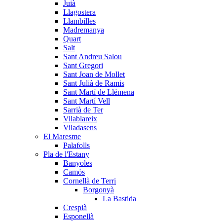
Juià
Llagostera
Llambilles
Madremanya
Quart
Salt
Sant Andreu Salou
Sant Gregori
Sant Joan de Mollet
Sant Julià de Ramis
Sant Martí de Llémena
Sant Martí Vell
Sarrià de Ter
Vilablareix
Viladasens
El Maresme
Palafolls
Pla de l'Estany
Banyoles
Camós
Cornellà de Terri
Borgonyà
La Bastida
Crespià
Esponellà