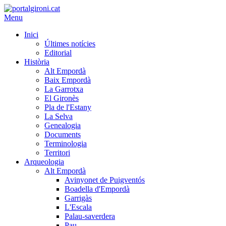
Menu
Inici
Últimes notícies
Editorial
Història
Alt Empordà
Baix Empordà
La Garrotxa
El Gironès
Pla de l'Estany
La Selva
Genealogia
Documents
Terminologia
Territori
Arqueologia
Alt Empordà
Avinyonet de Puigventós
Boadella d'Empordà
Garrigàs
L'Escala
Palau-saverdera
Pau