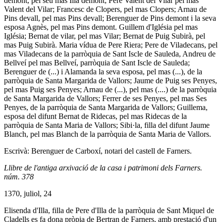
demont, pel seu mas Illa demont; Pere Valent del Vilar pel mas
Valent del Vilar; Francesc de Clopers, pel mas Clopers; Arnau de
Pins devall, pel mas Pins devall; Berenguer de Pins demont i la seva
esposa Agnès, pel mas Pins demont. Guillem d'Iglésia pel mas
Iglésia; Bernat de vilar, pel mas Vilar; Bernat de Puig Subirà, pel
mas Puig Subirà. Maria vídua de Pere Riera; Pere de Viladecans, pel
mas Viladecans de la parròquia de Sant Iscle de Sauleda, Andreu de
Bellveí pel mas Bellveí, parròquia de Sant Iscle de Sauleda;
Berenguer de (...) i Alamanda la seva esposa, pel mas (...), de la
parròquia de Santa Margarida de Vallors; Jaume de Puig ses Penyes,
pel mas Puig ses Penyes; Arnau de (...), pel mas (....) de la parròquia
de Santa Margarida de Vallors; Ferrer de ses Penyes, pel mas Ses
Penyes, de la parròquia de Santa Margarida de Vallors; Guillema,
esposa del difunt Bernat de Ridecas, pel mas Ridecas de la
parròquia de Santa Maria de Vallors; Sibi·la, filla del difunt Jaume
Blanch, pel mas Blanch de la parròquia de Santa Maria de Vallors.
Escrivà: Berenguer de Carboxí, notari del castell de Farners.
Llibre de l'antiga arxivació de la casa i patrimoni dels Farners.
núm. 378
1370, juliol, 24
Elisenda d'Illa, filla de Pere d'Illa de la parròquia de Sant Miquel de
Cladells es fa dona pròpia de Bertran de Farners, amb prestació d'un