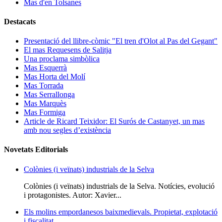
Mas d'en Tolsanes
Destacats
Presentació del llibre-còmic "El tren d'Olot al Pas del Gegant"
El mas Requesens de Salitja
Una proclama simbòlica
Mas Esquerrà
Mas Horta del Molí
Mas Torrada
Mas Serrallonga
Mas Marquès
Mas Formiga
Article de Ricard Teixidor: El Surós de Castanyet, un mas
amb nou segles d’existència
Novetats Editorials
Colònies (i veïnats) industrials de la Selva
Colònies (i veïnats) industrials de la Selva. Notícies, evolució
i protagonistes. Autor: Xavier...
Els molins empordanesos baixmedievals. Propietat, explotació
i fiscalitat.