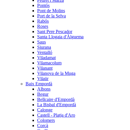
Pedret i Marzà
Pontós
Pont de Molins
Port de la Selva
Rabós
Roses
Sant Pere Pescador
Santa Llogaia d'Àlguema
Saus
Siurana
Ventalló
Viladamat
Vilamacolum
Vilanant
Vilanova de la Muga
Vilaür
Baix Empordà
Albons
Begur
Bellcaire d'Empordà
La Bisbal d'Empordà
Calonge
Castell - Platja d'Aro
Colomers
Corçà