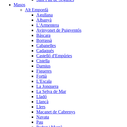
Masos
Alt Empordà
Agullana
Albanyà
L'Armentera
Avinyonet de Puigventós
Bàscara
Borrassà
Cabanelles
Cadaqués
Castelló d'Empúries
Cistella
Darnius
Figueres
Fortià
L'Escala
La Jonquera
La Selva de Mar
Lladó
Llançà
Llers
Maçanet de Cabrenys
Navata
Pau