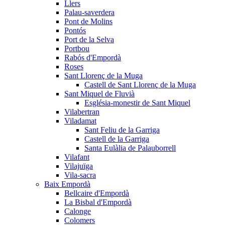
Llers
Palau-saverdera
Pont de Molins
Pontós
Port de la Selva
Portbou
Rabós d'Empordà
Roses
Sant Llorenç de la Muga
Castell de Sant Llorenç de la Muga
Sant Miquel de Fluvià
Església-monestir de Sant Miquel
Vilabertran
Viladamat
Sant Feliu de la Garriga
Castell de la Garriga
Santa Eulàlia de Palauborrell
Vilafant
Vilajuïga
Vila-sacra
Baix Empordà
Bellcaire d'Empordà
La Bisbal d'Empordà
Calonge
Colomers