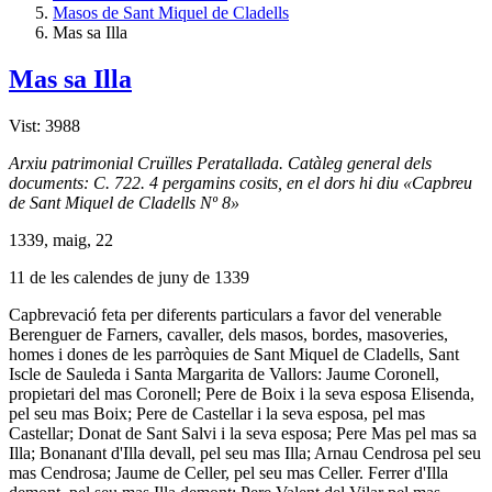
Masos de Sant Miquel de Cladells
Mas sa Illa
Mas sa Illa
Vist: 3988
Arxiu patrimonial Cruïlles Peratallada. Catàleg general dels
documents: C. 722. 4 pergamins cosits, en el dors hi diu «Capbreu
de Sant Miquel de Cladells Nº 8»
1339, maig, 22
11 de les calendes de juny de 1339
Capbrevació feta per diferents particulars a favor del venerable
Berenguer de Farners, cavaller, dels masos, bordes, masoveries,
homes i dones de les parròquies de Sant Miquel de Cladells, Sant
Iscle de Sauleda i Santa Margarita de Vallors: Jaume Coronell,
propietari del mas Coronell; Pere de Boix i la seva esposa Elisenda,
pel seu mas Boix; Pere de Castellar i la seva esposa, pel mas
Castellar; Donat de Sant Salvi i la seva esposa; Pere Mas pel mas sa
Illa; Bonanant d'Illa devall, pel seu mas Illa; Arnau Cendrosa pel seu
mas Cendrosa; Jaume de Celler, pel seu mas Celler. Ferrer d'Illa