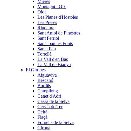
Mieres
Montagut i Oix
Olot
Les Planes d'Hostoles
Les Preses
Riudaura
Sant Aniol de Finestres
Sant Ferriol
Sant Joan les Fonts
Santa Pau
Tortellà
La Vall d'en Bas
La Vall de Bianya
El Gironès
Aiguaviva
Bescanó
Bordils
Campllong
Canet d'Adri
Cassà de la Selva
Cervià de Ter
Celrà
Flaçà
Fornells de la Selva
Girona