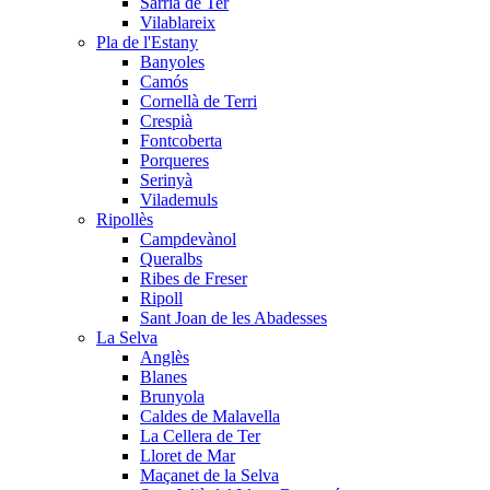
Sarrià de Ter
Vilablareix
Pla de l'Estany
Banyoles
Camós
Cornellà de Terri
Crespià
Fontcoberta
Porqueres
Serinyà
Vilademuls
Ripollès
Campdevànol
Queralbs
Ribes de Freser
Ripoll
Sant Joan de les Abadesses
La Selva
Anglès
Blanes
Brunyola
Caldes de Malavella
La Cellera de Ter
Lloret de Mar
Maçanet de la Selva