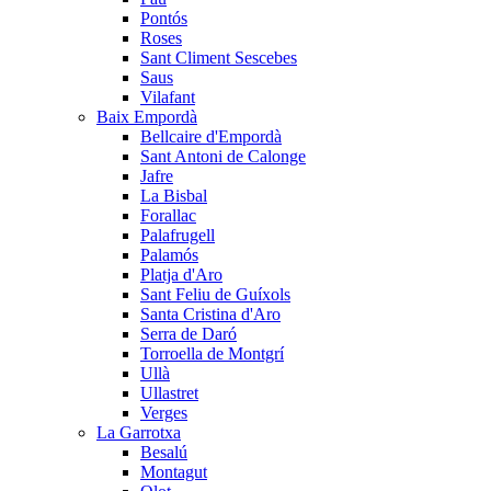
Pontós
Roses
Sant Climent Sescebes
Saus
Vilafant
Baix Empordà
Bellcaire d'Empordà
Sant Antoni de Calonge
Jafre
La Bisbal
Forallac
Palafrugell
Palamós
Platja d'Aro
Sant Feliu de Guíxols
Santa Cristina d'Aro
Serra de Daró
Torroella de Montgrí
Ullà
Ullastret
Verges
La Garrotxa
Besalú
Montagut