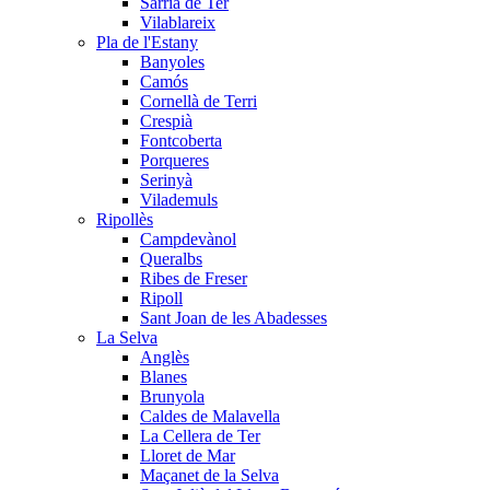
Sarrià de Ter
Vilablareix
Pla de l'Estany
Banyoles
Camós
Cornellà de Terri
Crespià
Fontcoberta
Porqueres
Serinyà
Vilademuls
Ripollès
Campdevànol
Queralbs
Ribes de Freser
Ripoll
Sant Joan de les Abadesses
La Selva
Anglès
Blanes
Brunyola
Caldes de Malavella
La Cellera de Ter
Lloret de Mar
Maçanet de la Selva