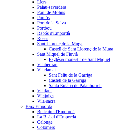
Llers
Palau-saverdera
Pont de Molins
Pontós
Port de la Selva
Portbou
Rabós d'Empordà
Roses
Sant Llorenç de la Muga
Castell de Sant Llorenç de la Muga
Sant Miquel de Fluvià
Església-monestir de Sant Miquel
Vilabertran
Viladamat
Sant Feliu de la Garriga
Castell de la Garriga
Santa Eulàlia de Palauborrell
Vilafant
Vilajuïga
Vila-sacra
Baix Empordà
Bellcaire d'Empordà
La Bisbal d'Empordà
Calonge
Colomers