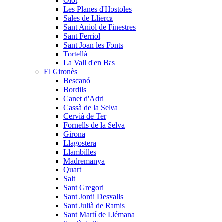
Olot
Les Planes d'Hostoles
Sales de Llierca
Sant Aniol de Finestres
Sant Ferriol
Sant Joan les Fonts
Tortellà
La Vall d'en Bas
El Gironès
Bescanó
Bordils
Canet d'Adri
Cassà de la Selva
Cervià de Ter
Fornells de la Selva
Girona
Llagostera
Llambilles
Madremanya
Quart
Salt
Sant Gregori
Sant Jordi Desvalls
Sant Julià de Ramis
Sant Martí de Llémana