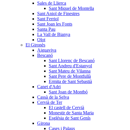
Sales de Llierca
Sant Miquel de Montella
Sant Aniol de Finestres
Sant Ferriol
Sant Joan les Fonts
Santa Pau
La Vall de Bianya
Olot
El Gironès
Aiguaviva
Bescanó
Sant Llorenç de Bescanó
Sant Andreu d'Estanyol
Sant Mateu de Vilanna
Sant Pere de Montfullà
Ermita de Sant Sebastià
Canet d'Adri
Sant Joan de Montbó
Cassà de la Selva
Cervià de Ter
El castell de Cervià
Monestir de Santa Maria
Església de Sant Genís
Girona
Cases i Palaus