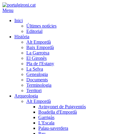
Menu
Inici
Últimes notícies
Editorial
Història
Alt Empordà
Baix Empordà
La Garrotxa
El Gironès
Pla de l'Estany
La Selva
Genealogia
Documents
Terminologia
Territori
Arqueologia
Alt Empordà
Avinyonet de Puigventós
Boadella d'Empordà
Garrigàs
L'Escala
Palau-saverdera
Pau