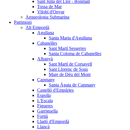
Sant Julià del Llor - Bonmatí
Tossa de Mar
Vilobí d'Onyar
Arqueologia Submarina
Patrimoni
Alt Empordà
Agullana
Santa Maria d'Agullana
Cabanelles
Sant Martí Sesserres
Santa Coloma de Cabanelles
Albanyà
Sant Martí de Corsavell
Sant Llorenç de Sous
Mare de Déu del Mont
Capmany
Santa Àgata de Capmany
Castelló d'Empúries
Espolla
L'Escala
Figueres
Garriguella
Fortià
Lladó d'Empordà
Llançà