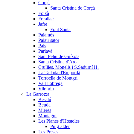
Corçà
Santa Cristina de Corçà
Foixà
Forallac
Jafre
Font Santa
Palamós
Palau-sator
Pals
Parlavà
Sant Feliu de Guíxols
Santa Cristina d'Aro
Cruïlles, Monells i S.Sadurní H.
La Tallada d'Empordà
Torroella de Montgrí
Vall-llobrega
Vilopriu
La Garrotxa
Besalú
Beuda
Mieres
Montagut
Les Planes d'Hostoles
Puig-alder
Les Preses