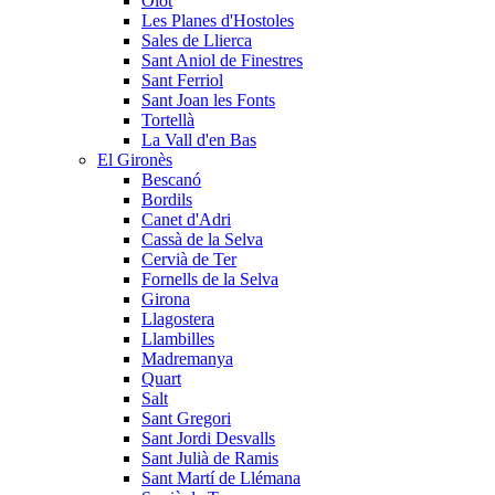
Olot
Les Planes d'Hostoles
Sales de Llierca
Sant Aniol de Finestres
Sant Ferriol
Sant Joan les Fonts
Tortellà
La Vall d'en Bas
El Gironès
Bescanó
Bordils
Canet d'Adri
Cassà de la Selva
Cervià de Ter
Fornells de la Selva
Girona
Llagostera
Llambilles
Madremanya
Quart
Salt
Sant Gregori
Sant Jordi Desvalls
Sant Julià de Ramis
Sant Martí de Llémana