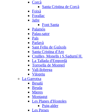
Corçà
Santa Cristina de Corçà
Foixà
Forallac
Jafre
Font Santa
Palamós
Palau-sator
Pals
Parlavà
Sant Feliu de Guíxols
Santa Cristina d'Aro
Cruïlles, Monells i S.Sadurní H.
La Tallada d'Empordà
Torroella de Montgrí
Vall-llobrega
Vilopriu
La Garrotxa
Besalú
Beuda
Mieres
Montagut
Les Planes d'Hostoles
Puig-alder
Les Preses