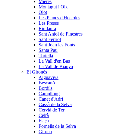
Mieres
Montagut i Oix
Olot
Les Planes d'Hostoles
Les Preses
Riudaura
Sant Aniol de Finestres
Sant Ferriol
Sant Joan les Fonts
Santa Pau
Tortellà
La Vall d'en Bas
La Vall de Bianya
El Gironès
Aiguaviva
Bescanó
Bordils
Campllong
Canet d'Adri
Cassà de la Selva
Cervià de Ter
Celrà
Flaçà
Fornells de la Selva
Girona