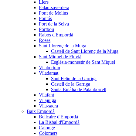
Llers
Palau-saverdera
Pont de Molins
Pontós
Port de la Selva
Portbou
Rabós d'Empordà
Roses
Sant Llorenç de la Muga
Castell de Sant Llorenç de la Muga
Sant Miquel de Fluvià
Església-monestir de Sant Miquel
Vilabertran
Viladamat
Sant Feliu de la Garriga
Castell de la Garriga
Santa Eulàlia de Palauborrell
Vilafant
Vilajuïga
Vila-sacra
Baix Empordà
Bellcaire d'Empordà
La Bisbal d'Empordà
Calonge
Colomers