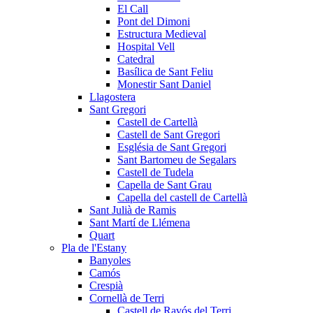
El Call
Pont del Dimoni
Estructura Medieval
Hospital Vell
Catedral
Basílica de Sant Feliu
Monestir Sant Daniel
Llagostera
Sant Gregori
Castell de Cartellà
Castell de Sant Gregori
Església de Sant Gregori
Sant Bartomeu de Segalars
Castell de Tudela
Capella de Sant Grau
Capella del castell de Cartellà
Sant Julià de Ramis
Sant Martí de Llémena
Quart
Pla de l'Estany
Banyoles
Camós
Crespià
Cornellà de Terri
Castell de Ravós del Terri