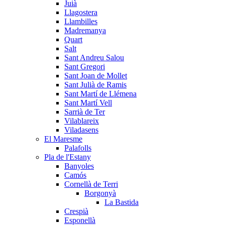
Juià
Llagostera
Llambilles
Madremanya
Quart
Salt
Sant Andreu Salou
Sant Gregori
Sant Joan de Mollet
Sant Julià de Ramis
Sant Martí de Llémena
Sant Martí Vell
Sarrià de Ter
Vilablareix
Viladasens
El Maresme
Palafolls
Pla de l'Estany
Banyoles
Camós
Cornellà de Terri
Borgonyà
La Bastida
Crespià
Esponellà