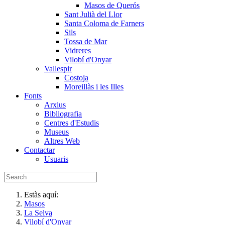
Masos de Querós
Sant Julià del Llor
Santa Coloma de Farners
Sils
Tossa de Mar
Vidreres
Vilobí d'Onyar
Vallespir
Costoja
Moreillàs i les Illes
Fonts
Arxius
Bibliografia
Centres d'Estudis
Museus
Altres Web
Contactar
Usuaris
Estàs aquí:
Masos
La Selva
Vilobí d'Onyar