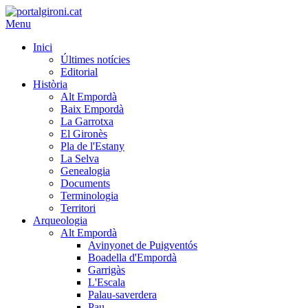
Menu
Inici
Últimes notícies
Editorial
Història
Alt Empordà
Baix Empordà
La Garrotxa
El Gironès
Pla de l'Estany
La Selva
Genealogia
Documents
Terminologia
Territori
Arqueologia
Alt Empordà
Avinyonet de Puigventós
Boadella d'Empordà
Garrigàs
L'Escala
Palau-saverdera
Pau