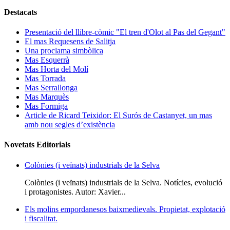
Destacats
Presentació del llibre-còmic "El tren d'Olot al Pas del Gegant"
El mas Requesens de Salitja
Una proclama simbòlica
Mas Esquerrà
Mas Horta del Molí
Mas Torrada
Mas Serrallonga
Mas Marquès
Mas Formiga
Article de Ricard Teixidor: El Surós de Castanyet, un mas
amb nou segles d’existència
Novetats Editorials
Colònies (i veïnats) industrials de la Selva
Colònies (i veïnats) industrials de la Selva. Notícies, evolució
i protagonistes. Autor: Xavier...
Els molins empordanesos baixmedievals. Propietat, explotació
i fiscalitat.