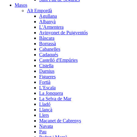
Masos
Alt Empordà
Agullana
Albanyà
L'Armentera
Avinyonet de Puigventós
Bàscara
Borrassà
Cabanelles
Cadaqués
Castelló d'Empúries
Cistella
Darnius
Figueres
Fortià
L'Escala
La Jonquera
La Selva de Mar
Lladó
Llançà
Llers
Maçanet de Cabrenys
Navata
Pau