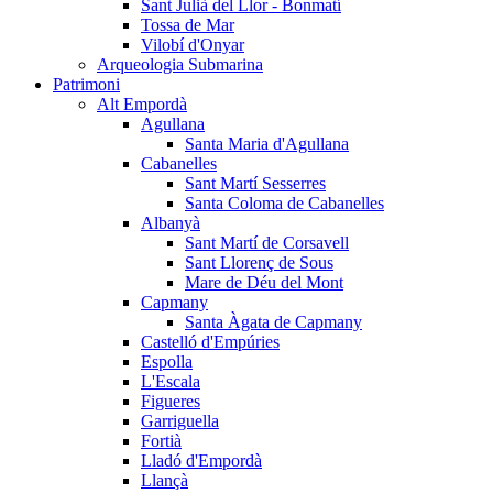
Sant Julià del Llor - Bonmatí
Tossa de Mar
Vilobí d'Onyar
Arqueologia Submarina
Patrimoni
Alt Empordà
Agullana
Santa Maria d'Agullana
Cabanelles
Sant Martí Sesserres
Santa Coloma de Cabanelles
Albanyà
Sant Martí de Corsavell
Sant Llorenç de Sous
Mare de Déu del Mont
Capmany
Santa Àgata de Capmany
Castelló d'Empúries
Espolla
L'Escala
Figueres
Garriguella
Fortià
Lladó d'Empordà
Llançà