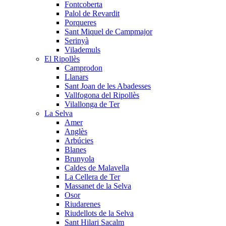
Fontcoberta
Palol de Revardit
Porqueres
Sant Miquel de Campmajor
Serinyà
Vilademuls
El Ripollès
Camprodon
Llanars
Sant Joan de les Abadesses
Vallfogona del Ripollès
Vilallonga de Ter
La Selva
Amer
Anglès
Arbúcies
Blanes
Brunyola
Caldes de Malavella
La Cellera de Ter
Massanet de la Selva
Osor
Riudarenes
Riudellots de la Selva
Sant Hilari Sacalm