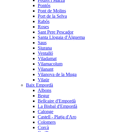
Pedret i Marzà
Pontós
Pont de Molins
Port de la Selva
Rabós
Roses
Sant Pere Pescador
Santa Llogaia d'Àlguema
Saus
Siurana
Ventalló
Viladamat
Vilamacolum
Vilanant
Vilanova de la Muga
Vilaür
Baix Empordà
Albons
Begur
Bellcaire d'Empordà
La Bisbal d'Empordà
Calonge
Castell - Platja d'Aro
Colomers
Corçà