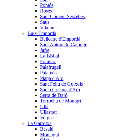
Pontós
Roses
Sant Climent Sescebes
Saus
Vilafant
Baix Empordà
Bellcaire d'Empordà
Sant Antoni de Calonge
Jafre
La Bisbal
Forallac
Palafrugell
Palamós
Platja d'Aro
Sant Feliu de Guíxols
Santa Cristina d'Aro
Serra de Daró
Torroella de Montgrí
Ullà
Ullastret
Verges
La Garrotxa
Besalú
Montagut