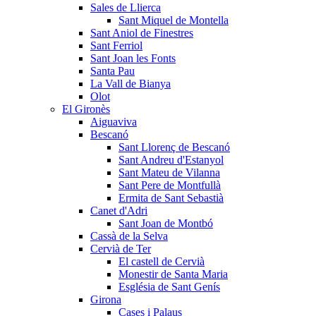
Sales de Llierca
Sant Miquel de Montella
Sant Aniol de Finestres
Sant Ferriol
Sant Joan les Fonts
Santa Pau
La Vall de Bianya
Olot
El Gironès
Aiguaviva
Bescanó
Sant Llorenç de Bescanó
Sant Andreu d'Estanyol
Sant Mateu de Vilanna
Sant Pere de Montfullà
Ermita de Sant Sebastià
Canet d'Adri
Sant Joan de Montbó
Cassà de la Selva
Cervià de Ter
El castell de Cervià
Monestir de Santa Maria
Església de Sant Genís
Girona
Cases i Palaus