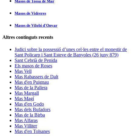
Masos de Tossa de Mar
Masos de Vidreres
Masos de Vilobí d'Onyar
Altres continguts recents
Judici sobre la possessió d’unes cel·les entre el monestir de
Sant Policarp i Sant Esteve de Banyoles (26 juny 879)
Sant Cebrià de Penida
Els masos de Roses
Mas Vell
Mas Rabassers de Dalt
Mas d'en Puignau
Mas de la Pallera
Mas Margall
Mas Magí
Mas d'en Godo
Mas dels Bufadors
Mas de la Birba
Mas Alfaras
Mas Villiter
Mas d'en Tolsanes