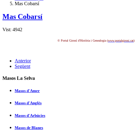
Mas Cobarsí
Mas Cobarsí
Vist: 4942
© Portal Gironí d'Història i Genealogia (
www.portalgironi.cat
)
Anterior
Següent
Masos La Selva
Masos d'Amer
Masos d'Anglès
Masos d'Arbúcies
Masos de Blanes