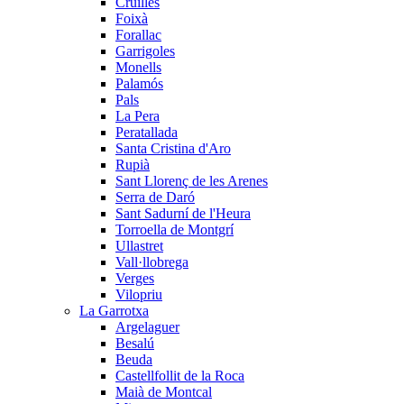
Cruïlles
Foixà
Forallac
Garrigoles
Monells
Palamós
Pals
La Pera
Peratallada
Santa Cristina d'Aro
Rupià
Sant Llorenç de les Arenes
Serra de Daró
Sant Sadurní de l'Heura
Torroella de Montgrí
Ullastret
Vall·llobrega
Verges
Vilopriu
La Garrotxa
Argelaguer
Besalú
Beuda
Castellfollit de la Roca
Maià de Montcal