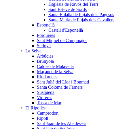
Església de Ravós del Terri
Sant Esteve de Sords
Santa Eulàlia de Pujals dels Pagesos
Santa Maria de Pujals dels Cavallers
Esponellà
Castell d'Esponellà
Porqueres
Sant Miquel de Campmajor
Serinyà
La Selva
Arbúcies
Brunyola
Caldes de Malavella
Maçanet de la Selva
Riudarenes
Sant Julià del Llor i Bonmatí
Santa Coloma de Farners
Susqueda
Vidreres
Tossa de Mar
El Ripollès
Camprodon
Ripoll
Sant Joan de les Abadesses
Sant Pau de Segúries