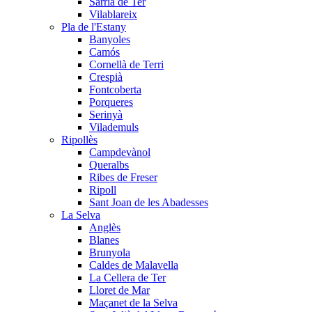
Sarrià de Ter
Vilablareix
Pla de l'Estany
Banyoles
Camós
Cornellà de Terri
Crespià
Fontcoberta
Porqueres
Serinyà
Vilademuls
Ripollès
Campdevànol
Queralbs
Ribes de Freser
Ripoll
Sant Joan de les Abadesses
La Selva
Anglès
Blanes
Brunyola
Caldes de Malavella
La Cellera de Ter
Lloret de Mar
Maçanet de la Selva